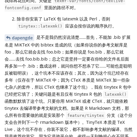
我得再花点时间。关键是
texmf-var/fonts/conf/texlive-
里面的路径不对。
fontconfig.conf
除非你安装了 LaTeX 包 latexmk 以及 Perl，否则
应该会按你说的顺序执行。
tinytex::latexmk()
是不是我仍然没说清楚……首先，不能加 .bib 扩展
dapengde
名是 MiKTeX 中的 bibtex 造成的坑（如果你说你的参考文献库是
foo，那么它就会去找 foo.bib；如果你说是 foo.bib，那么它就
会……去找 foo.bib.bib；总之它是坚持一定要在你给的文件名后面
再多加一个 .bib；蠢成这样，就问你想不想杀了它……可能也是聪明
反被聪明误），这个坑本不应该存在；其次，因为这个坑已经存在
多年（仅存在于 MiKTeX 中；因为 CTeX 本质是 MiKTeX 加一些杂
七杂八的套件，所以 CTeX 也继承了这个坑），我在 tinytex R 包中
已经把它填了；关键问题是有且仅有 tinytex R 包的
latexmk()
函数默默填了这个坑。只要你用 MiKTeX 或者 CTeX，就只能依赖
tinytex 去编译带参考文献的文档。如果是 R Markdown 文档，那
么所有你需要做的就是安装那个
分支（这个分
feature/tinytex
支会合并到下一个 rmarkdown 版本中）。TinyTeX 本质是 TeX
Live，这个坑不存在，你装不装它，都不影响参考文献的编译。当然
我是推荐你装它，因为它是跨平台的，省得一天到晚操心在不同系