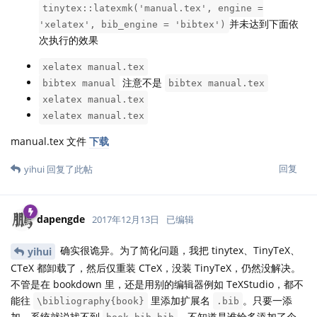
tinytex::latexmk('manual.tex', engine =
并未达到下面依
'xelatex', bib_engine = 'bibtex')
次执行的效果
xelatex manual.tex
注意不是
bibtex manual
bibtex manual.tex
xelatex manual.tex
xelatex manual.tex
manual.tex 文件
下载
回复
yihui
回复了此帖
dapengde
2017年12月13日
已编辑
确实很诡异。为了简化问题，我把 tinytex、TinyTeX、
yihui
CTeX 都卸载了，然后仅重装 CTeX，没装 TinyTeX，仍然没解决。
不管是在 bookdown 里，还是用别的编辑器例如 TeXStudio，都不
能往
里添加扩展名
。只要一添
\bibliography{book}
.bib
加，系统就说找不到
。不知道是谁给多添加了个