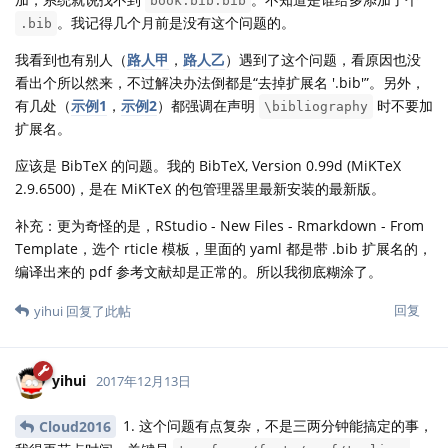
book.bib.bib
。我记得几个月前是没有这个问题的。
.bib
我看到也有别人（
路人甲
，
路人乙
）遇到了这个问题，看原因也没
看出个所以然来，不过解决办法倒都是“去掉扩展名 '.bib'”。另外，
有几处（
示例1
，
示例2
）都强调在声明
时不要加
\bibliography
扩展名。
应该是 BibTeX 的问题。我的 BibTeX, Version 0.99d (MiKTeX
2.9.6500)，是在 MiKTeX 的包管理器里最新安装的最新版。
补充：更为奇怪的是，RStudio - New Files - Rmarkdown - From
Template，选个 rticle 模板，里面的 yaml 都是带 .bib 扩展名的，
编译出来的 pdf 参考文献却是正常的。所以我彻底糊涂了。
回复
yihui
回复了此帖
yihui
2017年12月13日
1. 这个问题有点复杂，不是三两分钟能搞定的事，
Cloud2016