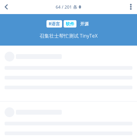
幕总觉得线条不够清晰。
64
/
201
条
回复
dapengde
回复了此帖
yufree
觉得很赞
lovebluesky
2017年12月9日
fedora 27，今天测试报错
错误: Functions that produce HTML output found in docu
Please change the output type of this document to HTM
HTML output in non-HTML formats by adding this option
your rmarkdown file:

always_allow_html: yes

Note however that the HTML output will not be visible
停止执行
但我的头文件是这样的