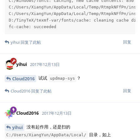
C:/Windows/fonts: caching, new cache contents: 850 fo
C:/Users/XiangYun/AppData/Local/Temp/RtmpkNFfPn/inst
C:/Users/XiangYun/AppData/Local/Temp/RtmpkNFfPn/inst
D:/TinyTeX/texmf-var/fonts/cache: cleaning cache dire
fc-cache: succeeded
回复
yihui
回复了此帖
yihui
2017年12月13日
试试
？
Cloud2016
updmap-sys
回复
Cloud2016
回复了此帖
Cloud2016
2017年12月13日
没有起作用，还是扫的
yihui
目录，如上
C:/Users/XiangYun/AppData/Local/