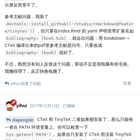
示屏反而受不了。
参考文献问题，我装了
devtools::install_github(('rstudio/rmarkdown@featur
，但只要在index.Rmd 的 yaml 声明里带扩展名如
e/tinytex'))
，就会出问题：用 bookdown +
bibliography: [book.bib]
CTeX 编译出来的pdf里参考文献是问号。只要改成
就好了。
bibliography: [book]
不过，既然没有别人反馈这个问题，那说不定是我电脑有啥毛病。
我懒得理了，反正快换电脑了。
回复
yihui
回复了此帖
yihui
2017年12月12日
已编辑
CTeX 和 TinyTeX 二者如果都安装了，那么只能有
dapengde
一者在 PATH 环境变量上。你可以检查一下
。如果你只安装了 CTeX 而没装 TinyTeX
Sys.getenv('PATH')