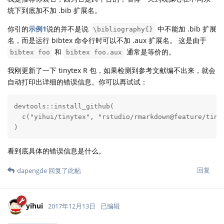
统下到底加不加 .bib 扩展名。
你引的
示例1
说的并不是说
中不能加 .bib 扩展
\bibliography{}
名，而是运行 bibtex 命令行时可以不加 .aux 扩展名。 这是由于
和
通常是等价的。
bibtex foo
bibtex foo.aux
我刚更新了一下 tinytex R 包，如果检测到参考文献编不出来，就会
自动打印出详细的错误信息。你可以再试试：
devtools::install_github(

  c("yihui/tinytex", "rstudio/rmarkdown@feature/tinyt
)
看到底具体的错误信息是什么。
回复
dapengde
回复了此帖
yihui
2017年12月13日
已编辑