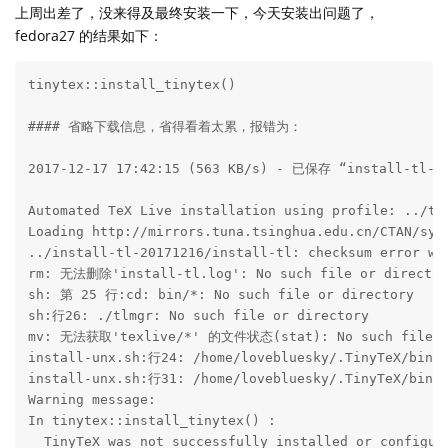
上周出差了，没来得及最终安装一下，今天安装出问题了，
fedora27 的结果如下：
tinytex::install_tinytex()

#### 省略下载信息，省得看着太累，报错为：

2017-12-17 17:42:15 (563 KB/s) - 已保存 “install-tl-un
Automated TeX Live installation using profile: ../tex
Loading http://mirrors.tuna.tsinghua.edu.cn/CTAN/syst
../install-tl-20171216/install-tl: checksum error wh
rm: 无法删除'install-tl.log': No such file or directory
sh: 第 25 行:cd: bin/*: No such file or directory

sh:行26: ./tlmgr: No such file or directory

mv: 无法获取'texlive/*' 的文件状态(stat): No such file or
install-unx.sh:行24: /home/lovebluesky/.TinyTeX/bin/*
install-unx.sh:行31: /home/lovebluesky/.TinyTeX/bin/*
Warning message:

In tinytex::install_tinytex() :

  TinyTeX was not successfully installed or configur