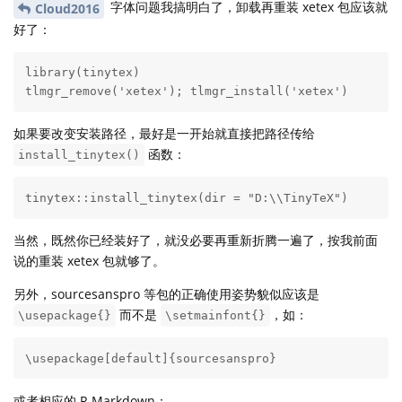
字体问题我搞明白了，卸载再重装 xetex 包应该就
Cloud2016
好了：
library(tinytex)

tlmgr_remove('xetex'); tlmgr_install('xetex')
如果要改变安装路径，最好是一开始就直接把路径传给
函数：
install_tinytex()
tinytex::install_tinytex(dir = "D:\\TinyTeX")
当然，既然你已经装好了，就没必要再重新折腾一遍了，按我前面
说的重装 xetex 包就够了。
另外，sourcesanspro 等包的正确使用姿势貌似应该是
而不是
，如：
\usepackage{}
\setmainfont{}
\usepackage[default]{sourcesanspro}
或者相应的 R Markdown：