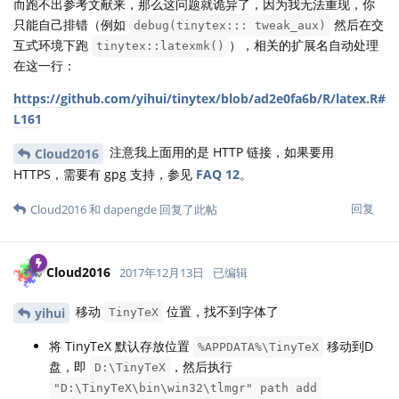
而跑不出参考文献来，那么这问题就诡异了，因为我无法重现，你
只能自己排错（例如
然后在交
debug(tinytex::: tweak_aux)
互式环境下跑
），相关的扩展名自动处理
tinytex::latexmk()
在这一行：
https://github.com/yihui/tinytex/blob/ad2e0fa6b/R/latex.R#
L161
注意我上面用的是 HTTP 链接，如果要用
Cloud2016
HTTPS，需要有 gpg 支持，参见
FAQ 12
。
回复
Cloud2016
和
dapengde
回复了此帖
Cloud2016
2017年12月13日
已编辑
移动
位置，找不到字体了
yihui
TinyTeX
将 TinyTeX 默认存放位置
移动到D
%APPDATA%\TinyTeX
盘，即
，然后执行
D:\TinyTeX
"D:\TinyTeX\bin\win32\tlmgr" path add