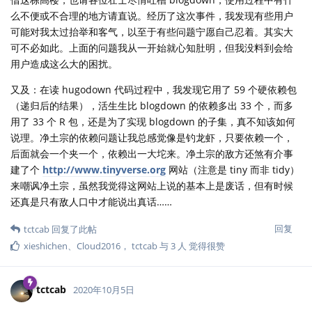
么不便或不合理的地方请直说。经历了这次事件，我发现有些用户
可能对我太过抬举和客气，以至于有些问题宁愿自己忍着。其实大
可不必如此。上面的问题我从一开始就心知肚明，但我没料到会给
用户造成这么大的困扰。
又及：在读 hugodown 代码过程中，我发现它用了 59 个硬依赖包
（递归后的结果），活生生比 blogdown 的依赖多出 33 个，而多
用了 33 个 R 包，还是为了实现 blogdown 的子集，真不知该如何
说理。净土宗的依赖问题让我总感觉像是钓龙虾，只要依赖一个，
后面就会一个夹一个，依赖出一大坨来。净土宗的敌方还煞有介事
建了个
http://www.tinyverse.org
网站（注意是 tiny 而非 tidy）
来嘲讽净土宗，虽然我觉得这网站上说的基本上是废话，但有时候
还真是只有敌人口中才能说出真话……
回复
tctcab
回复了此帖
xieshichen
、
Cloud2016
，
tctcab
与
3
人
觉得很赞
tctcab
2020年10月5日