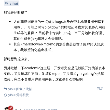
yihui
那我开始吐槽了
之前我感到奇怪的一点就是hugo本身自带本地服务器干嘛不
用啊。。可能当时写blogdown的时候还考虑对其他静态网站
生成器的兼容？ 目前看来专营hugo这一亩三分地比较合理，
其他生成器(jekyll)没人会去用吧。
其实Rmarkdown/Rmd/md的划分也是徒增了用户的认知成
本，我希望简化输出格式。
暂时想到这么多。
另外吐槽一下academic这主题，开发者完全是见钱眼开沦为被资本
支配，又是破坏性更新，又是改repo，又是增加git+golang的煞笔
依赖，完全不尊重用户使用体验，这都是什么昏招啊
回复
yihui
回复了此帖
yihui
觉得很赞