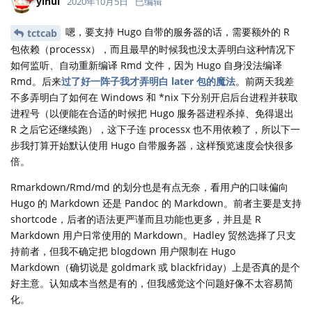
yihui
2020年10月5日
已编辑
嗯，要支持 Hugo 自带的服务器的话，需要额外的 R
tctcab
包依赖（processx），而且最早的时候我也没太弄明白这种情况下
如何监听、自动重新编译 Rmd 文件，因为 Hugo 自身没法编译
Rmd。后来
过了好一阵子我才弄明白 later 包的魔法
。前两天我差
不多弄明白了如何在 Windows 和 *nix 下分别开启后台进程并获取
进程号（以便能在合适的时候把 Hugo 服务器进程杀掉、免得退出
R 之后它还继续跑），这下子连 processx 也不用依赖了，所以下一
步我打算开始默认使用 Hugo 自带服务器，这样预览速度会快很多
倍。
Rmarkdown/Rmd/md 的划分也是有点无奈，看用户的口味偏向
Hugo 的 Markdown 还是 Pandoc 的 Markdown。前者主要是支持
shortcode，后者的语法更严谨而且功能也更多，并且是 R
Markdown 用户日常使用的 Markdown。Hadley 贸然选择了只支
持前者，但我不确定把 blogdown 用户限制在 Hugo
Markdown（确切说是 goldmark 或 blackfriday）上是否真的是个
好主意。认知成本当然是有的，但我感觉这个问题好像不太容易简
化。