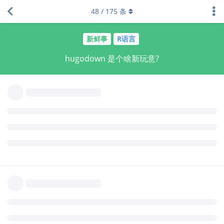
course is quite false; RMarkdown is neither necessary
48
/
175
条
nor sufficient for reproducibility. But the poster had
apparently heard "Use RMarkdown for reproducibilty,"
and took it more literally than even RStudio meant it.
老实说，除了 R Markdown 和 Jupyter Notebook，我真不知道别
的工具。
回复
Liechi
、
yihui
与
Cloud2016
回复了此帖
Liechi
2020年6月18日
dapengde
这个例子有点挑少而极端的情况说事儿的嫌疑。
我用 lyx 作过数据记录，这个软件是基于 latex 的，支持织入 R 代
码和结果，不过后来发现了 RStudio 和 Rmarkdown，迅速转移阵
地。
回复
Ihavenothing
回复了此帖