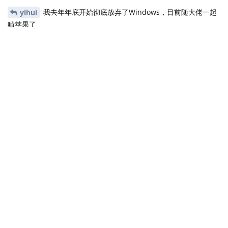
我去年年底开始彻底放弃了Windows，目前随大佬一起
yihui
啃苹果了
回复
yihui
回复了此帖
yihui
2020年10月7日
现在找出问题的根源并修正了。谢谢！
Cloud2016
回复
dapengde
2020年10月10日
我用 windows，然而这个学期一开学就太忙，恐怕没精力参加这轮
测试了。
hugo-academic 的这番变动还是挺出人意料的。几年前我开始用
它，眼看着它升级了，变样了，现在又怎么怎么样了，然而我的博