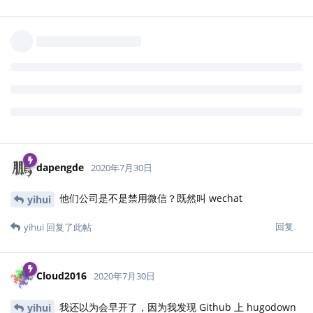
认识。当我问起倒戈群众中的一位为什么选择 hugodown 时，她说
因为他们公司的 IT 见了 blogdown 这个包名感觉它跟社交媒体有
关，所以不许用它，而 hugodown 这个名字看起来很中性，似乎没
有什么威胁，所以就放行了，于是公司里只能安装 hugodown 而不
能装 blogdown。我特么真是无语问苍天。
回复
dapengde
和
Cloud2016
回复了此帖
wzrzt
、
tctcab
，
wglaive
与
5
人
觉得很赞
dapengde
2020年7月30日
他们公司是不是禁用微信？既然叫 wechat
yihui
回复
yihui
回复了此帖
Cloud2016
2020年7月30日
我还以为会早开了，因为我发现 Github 上 hugodown
yihui