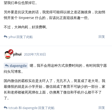
望我们单位也禁掉它。
另外要是抗议无效的话，我觉得可能得以彼之道还施彼身，比如悄
悄开发个 tinyverse 什么的，应该比正面迎战有趣一些。
不过，大神内耗，好浪费啊。
回复
yihui
回复了此帖
yihui
2020年7月30日
嗯，我不会用这种方式浪费时间的，有时间我宁愿
dapengde
闷头写博客。
国内微信的霸权实在是太吓人了，无孔不入，简直成了老大哥。我
最痛恨的就是从小学开始，微信就成了教育不可缺少的一部分，家
长和老师都被死死绑在上面，仿佛离了微信和手机什么都干不了
了。
回复
tctcab
和
dapengde
回复了此帖