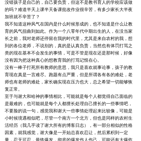
没错孩子是自己的，自己要负责，但这不是教书育人的学校应该做
的吗？难道半天上课半天备课批改作业很辛苦，有多少家长大半夜
加班就不辛苦了？
我不知道这种风气在国内是什么时候形成的，也不知道是什么让教
育的风气扭曲到如此。作为一个八零年代中期出生的人，在没当家
长之前，我对老师还停留在我的时代里，尤其是来自农村的我，想
到的各位老师，不说别的，真的是认真负责，当然也有体罚打骂之
类的现在基本不会发生的事情，可是不管是现在还是那时候，好像
没有因为把这种真心的想教育我的打骂记恨在心。
没有一棒子打死所有教师的意思，我只是喜欢就事论事，孩子的教
育现在真是一言难尽。跑题有点严重，但是所谓各有各的难处，老
师也有老师的难处，家长确实现在压力也大，总之希望一切能够恢
复正常。
至于与谢大和哈神的事情相比，可能就是每个人都觉得自己面临的
是最难的，也可能就是每个人都擅长处理自己擅长的一些事情吧，
不要脸的说一句，感觉我和谢大一些事情处理起来比较像，可能是
小时候境遇相似吧，尽管一个南方一个北方，但也是同样的农村生
活经历（我几乎读了谢大所有的博客日志），有一部分相似的性格
因素，就我感觉，谢大像是一开始总喜欢忍让，然后累积到一定
量，忍无可忍，最终爆发，彻底的爆发伤人伤己，可能还有大爆炸