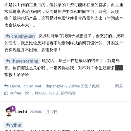
不是我工作的主要目的，但我拿的工资可能比在座的都多。而且通
常我是享受写代码的，反而是用户要奉献时间学习、研究、反馈、
推广我的代码产品，这可是对免费软件非常昂贵的支出（时间成本
比金钱成本大）。
换肤功能早在我脑子里想过了，会支持的。按我
chuxinyuan
的理念，我是比较反对读者不能定制样式的网页设计的。其实这个
要实现也并不困难。多谢反馈！
说实话，我已经在想最坏的结果了，就是辞
Ihavenothing
职。你们都这么关心我，一定养得起我，对不对？余生还请多
捐款
指教！哈哈哈！
回复
Liechi
、
cloud_wei
，
dapengde
与
yufree
回复了此帖
yufree
、
bbl
，
kk8900
与
5
人
觉得很赞
Liechi
2020年11月12日
yihui