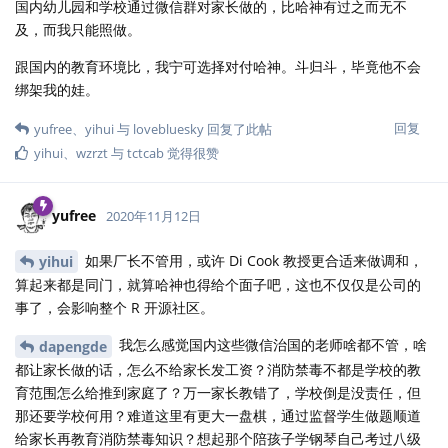
国内幼儿园和学校通过微信群对家长做的，比哈神有过之而无不
及，而我只能照做。
跟国内的教育环境比，我宁可选择对付哈神。斗归斗，毕竟他不会
绑架我的娃。
回复
yufree
、
yihui
与
lovebluesky
回复了此帖
yihui
、
wzrzt
与
tctcab
觉得很赞
yufree
2020年11月12日
如果厂长不管用，或许 Di Cook 教授更合适来做调和，
yihui
算起来都是同门，就算哈神也得给个面子吧，这也不仅仅是公司的
事了，会影响整个 R 开源社区。
我怎么感觉国内这些微信治国的老师啥都不管，啥
dapengde
都让家长做的话，怎么不给家长发工资？消防禁毒不都是学校的教
育范围怎么给推到家庭了？万一家长教错了，学校倒是没责任，但
那还要学校何用？难道这里有更大一盘棋，通过监督学生做题顺道
给家长再教育消防禁毒知识？想起那个陪孩子学钢琴自己考过八级