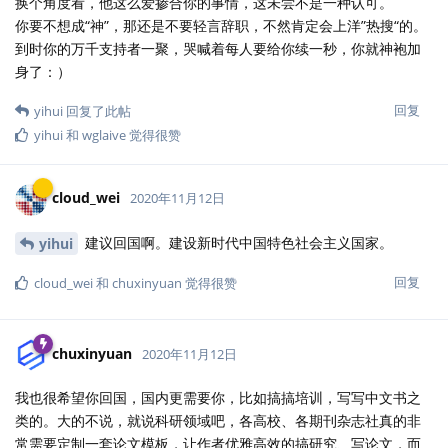
换个角度看，他这么爱掺合你的事情，这未尝不是一种认可。
你要不想成“神”，那还是不要轻言辞职，不然肯定会上洋”热搜“的。
到时你的万千支持者一聚，哭喊着每人要给你续一秒，你就神袍加
身了：）
回复
yihui
回复了此帖
yihui
和
wglaive
觉得很赞
cloud_wei
2020年11月12日
建议回国啊。建设新时代中国特色社会主义国家。
yihui
回复
cloud_wei
和
chuxinyuan
觉得很赞
chuxinyuan
2020年11月12日
我也很希望你回国，国内更需要你，比如搞搞培训，写写中文书之
类的。大的不说，就说科研领域吧，各高校、各期刊杂志社真的非
常需要定制一套论文模板，让作者优雅高效的搞研究、写论文，而