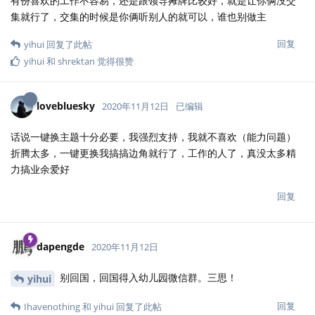
有份喜欢的工作不容易，还是跟领导摊牌比较好，就是让你俩没交
集就行了，交集的时候是你俩听别人的就可以，谁也别做主
回复
yihui
回复了此帖
yihui
和
shrektan
觉得很赞
lovebluesky
2020年11月12日
已编辑
话说一键换主题十分必要，我强烈支持，我就不喜欢（能力问题）
折腾太多，一键更换我搞搞边角就行了，工作的人了，真没太多精
力搞业余爱好
回复
dapengde
2020年11月12日
别回国，回国得入幼儿园微信群。三思！
yihui
回复
Ihavenothing
和
yihui
回复了此帖