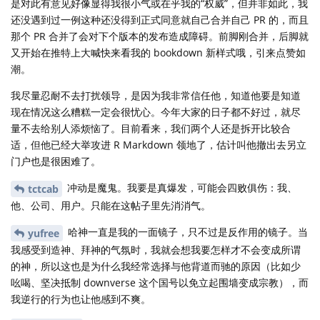
是对此有意见好像显得我很小气或在乎我的“权威”，但并非如此，我
还没遇到过一例这种还没得到正式同意就自己合并自己 PR 的，而且
那个 PR 合并了会对下个版本的发布造成障碍。前脚刚合并，后脚就
又开始在推特上大喊快来看我的 bookdown 新样式哦，引来点赞如
潮。
我尽量忍耐不去打扰领导，是因为我非常信任他，知道他要是知道
现在情况这么糟糕一定会很忧心。今年大家的日子都不好过，就尽
量不去给别人添烦恼了。目前看来，我们两个人还是拆开比较合
适，但他已经大举攻进 R Markdown 领地了，估计叫他撤出去另立
门户也是很困难了。
冲动是魔鬼。我要是真爆发，可能会四败俱伤：我、
tctcab
他、公司、用户。只能在这帖子里先消消气。
哈神一直是我的一面镜子，只不过是反作用的镜子。当
yufree
我感受到造神、拜神的气氛时，我就会想我要怎样才不会变成所谓
的神，所以这也是为什么我经常选择与他背道而驰的原因（比如少
吆喝、坚决抵制 downverse 这个国号以免立起围墙变成宗教），而
我逆行的行为也让他感到不爽。