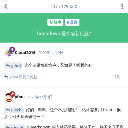
117
/
175
条
新鲜事
R语言
hugodown 是个啥新玩意?
Cloud2016
2020年11月9日
这个主题简直惊艳，又激起了折腾的心
yihui
回复
yihui
回复了此帖
yihui
2020年11月9日
好的，谢谢。这个不是纯图片，估计需要用 iframe 嵌
Liechi
入，回头我再研究一下。
R Markdown 的支持还需要一部分工作，接下来几天应
qiushi