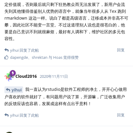
定价值观，否则最后就只剩下狂热教众而无法发展了，新用户会流
失到其他懂得借鉴别人优势的语言中，就像当年很多人从 Tex 跑到
rmarkdown 这边一样。说白了都是高级语言，迁移成本并非高不可
攀，因此社区不能变一言堂。不过这道理别人说也是很苍白的，他
要是自己意识不到就很麻烦，最好有人调和下，维护社区的多元包
容性。
回复
yihui
回复了此帖
dapengde
、
shrektan
与
Hoas
觉得很赞
Cloud2016
2020年11月11日
我一直认为rstudio是软件工程师的净土，开开心心做用
yihui
户喜欢的软件就好了，有问题用户说了算，开源嘛，广泛收集用户
的反馈应该也容易，发展成这样有点出乎意料！
回复
yihui
回复了此帖