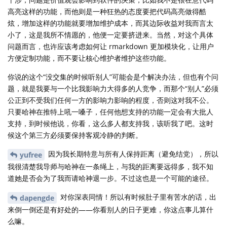
高亮这样的功能，而他则是一种狂热的态度要把代码高亮做得酷
炫，增加这样的功能就要增加维护成本，而其边际收益对我而言太
小了，这是我所不情愿的，他便一定要挤进来。当然，对这个具体
问题而言，也许应该考虑如何让 rmarkdown 更加模块化，让用户
方便定制功能，而不要让核心维护者维护这些功能。
你说的这个“没交集的时候听别人”可能会是个解决办法，但也有个问
题，就是我要与一个比我影响力大得多的人竞争，而那个“别人”必须
公正到不受我们任何一方的影响力影响的程度，否则这对我不公。
只要哈神在推特上吼一嗓子，任何他想支持的功能一定会有大批人
支持，到时候他说，你看，这么多人都支持我，该听我了吧。这时
候这个第三方必须要保持客观冷静的判断。
因为我长期特意与所有人保持距离（避免结党），所以
yufree
我很清楚我导师与哈神在一条绳上，与我的距离要远得多，我不知
道她是否会为了我而请哈神退一步。不过这也是一个可能的途径。
对你深表同情！所以有时候肚子里有苦水的话，出
dapengde
来倒一倒还是有好处的——你看别人的日子更难，你这点事儿算什
么嘛。