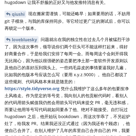
hugodown 让我不舒服的正好又与他发推特消息有关。
现在搬家需谨慎，可能还略早；如果要用的话，不妨用
qiushi
git 子模块，与我的库保持同步。等它经过更广泛的测试后，你可以
再锁定一个版本。
问题就出在我的独立性在过去几个月被猛烈干涉
lovebluesky
了。因为这次事件，领导说你们两个巨头可不能这样打起来，得好
好商量合作，于是给我们安排了每周一会。而每周这个会则开得我
无比闹心，因为他以很强硬的姿态要把净土那一套软件开发原则以
及他自己的喜好压到我头上。一些鸡毛蒜皮的事情要逼我好几遍，
比如我的包版本号应该怎么写（要用 x.y.z.9000）。他自己都说了
这些规则、代码风格本来就是随意的：
https://style.tidyverse.org
凭什么我维护了这么多年的包要按净
土风格走。作为坚定的等号党，我向别人的包贡献代码时，看别人
的代码用箭头赋值我仍然会用箭头写代码来提交 PR，毫无违和感，
而要让他用等号写代码就如同要杀了他、绝对不能接受。自打玩过
hugodown 之后，他开始玩 bookdown，而这次学乖了，不另起炉
灶了，给我发 PR。结果我还没正式通过（因为我还有个顾虑），他
便自己合并了。在别人维护了几年的库里自己合并自己的 PR，我要