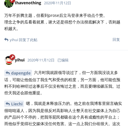
Ihavenothing
2020年11月12日
万年不折腾主题，但看到prose后立马登录来手动点个赞。
理念之争的瓜看着就累，谢大还是得想个办法彻底解决下，否则越
积越大。
回复
yihui
回复了此帖
yihui
2020年11月12日
已编辑
六月时我就跟领导说过了，但一方面我没说太多
dapengde
话，可能让他低估了我生气和受伤的程度，另一方面，他可能也预
料不到哈神经过这事后不仅没有悔过之意，而且要继续碾压我。过
些天我还会跟他重提。
嗯，我就是来释放压力的。他之前在我博客里留言确实
Liechi
很咄咄逼人，因为我是很反对高影响人士整天在社交媒体上为自己
的产品叫个不停的，把我等屁民都吸在这个具有成瘾性的平台上；
而他似乎觉得社交媒体没任何危害。这一点上我们分歧很大。这次