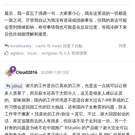
最后，我一直忘了强调一句，大家要小心，我在这里说的一切都是
一面之词。尽管我自认为我没有造谣或扭曲事实，但我的表达可能
会受到情绪影响，有些事情我也可能是在反应过度，等我冷静下来
后也许就能理解和接受。
回复
lovebluesky
、
Liechi
与
medo
回复了此帖
wglaive
、
Hoas
，
songxiao
与
3
人
觉得很赞
Cloud2016
2020年11月12日
谢大的工作是自己喜欢的工作，光是这一点就可以让很
yihui
多人羡慕了，而且薪水还高于大部分人，这又是很多人难以企及
的。冒昧揣测，国内的工作环境是不是适合谢大过去7-8年养成的工
作习惯会是回国工作的巨大挑战，还有国内子女教育的问题，辞去
工作等于搬家 + 找喜欢的工作/创业 + 其它。不过，谢大回国创业的
话，肯定追随而去的人有很多，但应该不至于走到这一步。另一个
好奇的问题是为啥不在中国推广 RStudio 的产品呢？谢大完全可以
做形象大使，拉起一个真正的山头，虽说 RStudio 是 PBC 但是毕竟