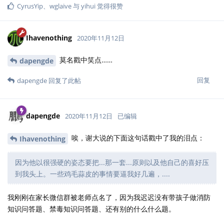
CyrusYip
、
wglaive
与
yihui
觉得很赞
Ihavenothing
2020年11月12日
莫名戳中笑点……
dapengde
回复
dapengde
回复了此帖
dapengde
2020年11月12日
已编辑
唉，谢大说的下面这句话戳中了我的泪点：
Ihavenothing
因为他以很强硬的姿态要把...那一套...原则以及他自己的喜好压
到我头上。一些鸡毛蒜皮的事情要逼我好几遍，....
我刚刚在家长微信群被老师点名了，因为我迟迟没有带孩子做消防
知识问答题、禁毒知识问答题、还有别的什么什么题。