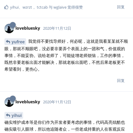
回复
yihui
、
wzrzt
，
tctcab
与
wglaive
觉得很赞
lovebluesky
2020年11月12日
我觉得不要找导师好，何必呢，这就是我看某某就不顺
yufree
眼，那就不顺眼吧，没必要非要弄个表面上的一团和气，价值观的
事情，不能妥协。说给老师了，可能徒增老师烦恼，工作的事情，
既然非要老板出面才能解决，那就老板出面吧，不然后果老板更不
希望看到，更伤心。
回复
lovebluesky
2020年11月12日
yihui
确实维护成本等是你们作为开发者要考虑的事情，代码高亮炫酷也
确实吸引人眼球，所以他追随者众，一些老成持重的人在客观反应