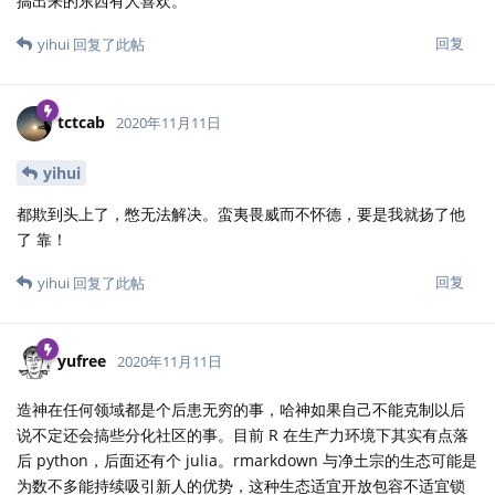
搞出来的东西有人喜欢。
回复
yihui
回复了此帖
tctcab
2020年11月11日
yihui
都欺到头上了，憋无法解决。蛮夷畏威而不怀德，要是我就扬了他
了 靠！
回复
yihui
回复了此帖
yufree
2020年11月11日
造神在任何领域都是个后患无穷的事，哈神如果自己不能克制以后
说不定还会搞些分化社区的事。目前 R 在生产力环境下其实有点落
后 python，后面还有个 julia。rmarkdown 与净土宗的生态可能是
为数不多能持续吸引新人的优势，这种生态适宜开放包容不适宜锁