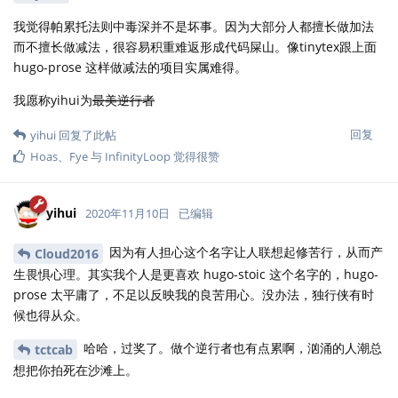
我觉得帕累托法则中毒深并不是坏事。因为大部分人都擅长做加法
而不擅长做减法，很容易积重难返形成代码屎山。像tinytex跟上面
hugo-prose 这样做减法的项目实属难得。
我愿称yihui为
最美逆行者
回复
yihui
回复了此帖
Hoas
、
Fye
与
InfinityLoop
觉得很赞
yihui
2020年11月10日
已编辑
因为有人担心这个名字让人联想起修苦行，从而产
Cloud2016
生畏惧心理。其实我个人是更喜欢 hugo-stoic 这个名字的，hugo-
prose 太平庸了，不足以反映我的良苦用心。没办法，独行侠有时
候也得从众。
哈哈，过奖了。做个逆行者也有点累啊，汹涌的人潮总
tctcab
想把你拍死在沙滩上。