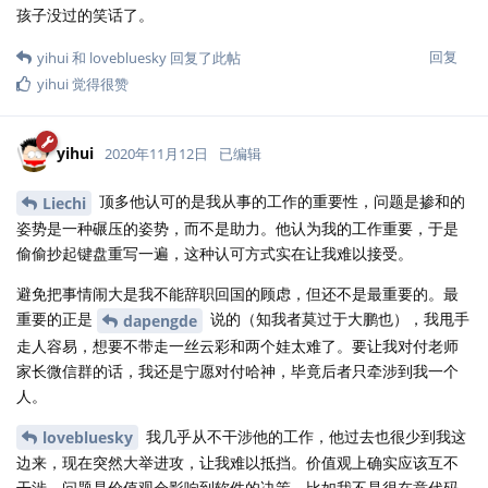
孩子没过的笑话了。
回复
yihui
和
lovebluesky
回复了此帖
yihui
觉得很赞
yihui
2020年11月12日
已编辑
顶多他认可的是我从事的工作的重要性，问题是掺和的
Liechi
姿势是一种碾压的姿势，而不是助力。他认为我的工作重要，于是
偷偷抄起键盘重写一遍，这种认可方式实在让我难以接受。
避免把事情闹大是我不能辞职回国的顾虑，但还不是最重要的。最
重要的正是
说的（知我者莫过于大鹏也），我甩手
dapengde
走人容易，想要不带走一丝云彩和两个娃太难了。要让我对付老师
家长微信群的话，我还是宁愿对付哈神，毕竟后者只牵涉到我一个
人。
我几乎从不干涉他的工作，他过去也很少到我这
lovebluesky
边来，现在突然大举进攻，让我难以抵挡。价值观上确实应该互不
干涉，问题是价值观会影响到软件的决策，比如我不是很在意代码