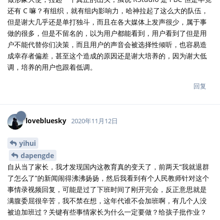
还有 C 嘛？有组织，就有组内影响力，哈神拉起了这么大的队伍，
但是谢大几乎还是单打独斗，而且在各大媒体上发声很少，属于事
做的很多，但是不留名的，以为用户都能看到，用户看到了但是用
户不能代替你们决策，而且用户的声音会被选择性倾听，也容易造
成幸存者偏差，甚至这个造成的原因还是谢大培养的，因为谢大低
调，培养的用户也跟着低调。
回复
lovebluesky
2020年11月12日
yihui
dapengde
自从当了家长，我才发现国内这教育真的变天了，前两天“我就退群
了怎么了”的新闻闹得沸沸扬扬，然后我看到有个人民教师针对这个
事情录视频回复，可能是过了下班时间了刚开完会，反正意思就是
满腹委屈很辛苦，我不禁在想，这年代谁不会加班啊，有几个人没
被迫加班过？关键有些事情家长为什么一定要做？给孩子批作业？