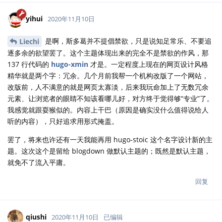
yihui
2020年11月10日
是啊，斯多葛并不提倡禁欲，只是说知足常乐、不要追
Liechi
逐多余的欲望罢了。这个主题体现出来的完全不是禁欲的作风，那
137 行代码的
hugo-xmin
才是。一定程度上现在的网页设计风格
精华就是两个字：冗余。几个月前我帮一个机构改版了一个网站，
改版前，人不满意的就是网页太寡淡，后来我玩命加上了无数冗余
元素、让浏览者的眼睛不知该看哪儿好，对方终于觉得够“专业”了。
我感觉就跟耍猴似的。内容上干巴（原因是确实没什么值得说给人
听的内容），只好追求用形式掩盖。
罢了，将来也许还有一天我能再用 hugo-stoic 这个名字设计新的主
题。这次这个是留给 blogdown 做默认主题的；既然是默认主题，
就免不了流入平庸。
回复
qiushi
2020年11月10日
已编辑