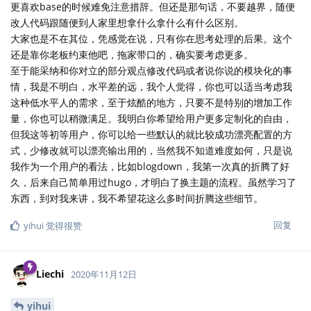
更喜欢base的时候难免注意措辞。但还是那句话，不要越界，随便
改人代码跟随便到人家里想拿什么拿什么有什么区别。
大家也是不在其位，凭感觉在说，只有你在思考处理的后果。这个
还是靠你老板约束他吧，拖家带口的，确实要考虑更多。
至于能采纳和你对立的部分观点修改代码或者说你说的模块化的事
情，我是不明白，水平差的远，我个人觉得，你也可以适当考虑我
这种低水平人的需求，至于炫酷的地方，只要不是特别的增加工作
量，你也可以稍微满足。我明白你希望给用户更多定制化的自由，
但我这等初等用户，你可以给一些默认的就比较成功漂亮配置的方
式，少修改就可以漂亮输出用的，当然我不知道难度如何，只是说
我作为一个用户的看法，比如blogdown，我第一次真的折腾了好
久，后来自己简单用过hugo，才明白了换主题的流程。虽然学习了
东西，到对我来讲，我不希望花这么多时间折腾这些细节。
回复
yihui
觉得很赞
Liechi
2020年11月12日
yihui