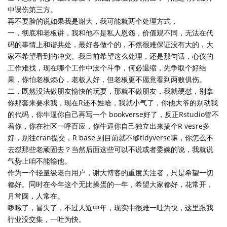
中误伤第三方。
再不要脸的说如果我是谢大，我可能就两个处理方式，
一，彻底和老板讲，我和他不是私人恩怨，价值观不同，无法在代
码的事情上和谐共处，最好各做个的，不然很难保证没有大的，大
家不希望看到的冲突。我目前希望这么处理，还是那句话，心仪的
工作难找，现在哪个工作中没个斗争，何必退缩，先争取个好结
果，你怕老板烦心，老板人好，但老板更不愿意看到两败俱伤。
二，既然没法做朋友愉快的玩耍，那就不做朋友，我就硬怼，别拿
你那套来要求我，现在R还不姓哈，我就小气了，你他大爷的别动我
的代码，你牛逼你自己再写一个 bookverse好了，反正Rstudio管不
着你，你在社区一呼百应，你牛逼你自己独立出来搞个R vesre多
好，别往cran提交，R base 到目前就不够tidyverse嘛，你怎么不
去怼那些老顽固去？当然后面这些可以不说或者委婉的说，我就说
气势上咱不能输他。
作为一个轻量级老白用户，谢大博客的重度关注者，只是希望一切
都好。同时在今年这个无比操蛋的一年，希望大家都好，花常开，
月常圆，人常在。
啰嗦了，冒失了，不过人近中年，现实中很难一吐为快，这里跟我
行业没交集，一吐为快。