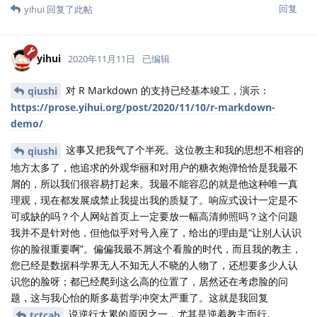
回复
yihui
回复了此帖
yihui
2020年11月11日
已编辑
对 R Markdown 的支持已经基本竣工，演示：
qiushi
https://prose.yihui.org/post/2020/11/10/r-markdown-
demo/
这事又把我气了个半死。这位教主和我的思想不相容的
qiushi
地方太多了，他追求的外观华丽和对用户的糖衣炮弹恰恰是我最不
屑的，所以我们很容易打起来。我最不能容忍的就是他这种唯一真
理观，现在都发展成禁止我提出我的质疑了。响应式设计一定是不
可或缺的吗？个人网站首页上一定要放一幅高清帅照吗？这个问题
我并不是针对他，但他似乎对号入座了，给出的理由是“让别人认识
你的脸很重要啊”。偏偏我最不屑这个看脸的时代，而且我的教主，
您已经是数据科学界无人不知无人不晓的人物了，还想要多少人认
识您的脸呀；都已经爬到这么高的位置了，居然还在考虑脸的问
题，这与我心怡的斯多葛哲学冲突太严重了。这就是我回复
说逆行太累的原因之一，尤其是逆着教主而行。
tctcab