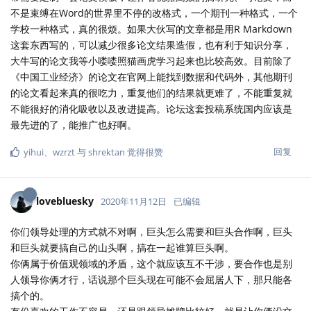
不是束缚在Word的世界里不停的改格式，一个期刊一种格式，一个
学校一种格式，真的很烦。如果大伙写的文章都是用R Markdown
这套东西写的，可以减少很多论文结果造假，也有利于知识分享，
大牛写的论文我等小喽喽照猫画虎学习起来也比较高效。目前除了
《中国工业经济》的论文在官网上能找到数据和代码外，其他期刊
的论文看起来真的很吃力，重复他们的结果就更难了，不能重复就
不能很好的消化吸收以及改进提高。论坛这套投稿系统国内应该是
最先进的了，能推广也好啊。
回复
yihui
、
wzrzt
与
shrektan
觉得很赞
lovebluesky
2020年11月12日
已编辑
你们领导处理的方式就不对啊，巨头怎么需要和巨头合作啊，巨头
和巨头就要搞自己的山头啊，搞在一起谁算巨头啊。
你俩属于价值观领域的矛盾，这个就应该互不干涉，要合作也是别
人领导你俩才行，话说那个巨头现在可能不会屈居人下，那只能各
搞个的。