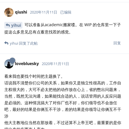
qiushi
2020年11月11日
已编辑
可以准备从academic搬家喽。在 WIP 的仓库里一下子
yihui
提这么多意见总有点蓄意找茬的感觉。
回复
yihui
回复了此帖
lovebluesky
2020年11月11日
看来我也要找个时间把主题换了。
话说我不清楚你们公司的关系，如果你又是独立性很高的，工作自
主权很大的，大可不必太把他的动作放在心上，省的憋出问题来，
当然，既然无法沟通，如果能找合适的人，说话管用的人反应问题
是必须的。这种情况搞大了对你厂也不好，你们领导也不会放任
吧，最好的结果是你俩互不干涉，差的结果是你领导让你俩互不干
涉
他大主教地位当然在那放着，不过还算不上帝王吧，最重要的是你