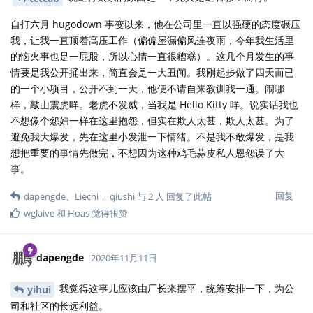
自打六月 hugodown 事变以来，他在公司里一直以强硬的态度碾压
我，让我一直顶着高压工作（偏偏屋漏偏风连夜雨，今年我生活里
的恼火事也是一屁股，所以心情一直很糟糕）。这几个月发生的事
情要是我公开捅出来，简直会是一大丑闻。我刚起步做了四天而已
的一个小项目，公开不到一天，他便不请自来教训我一通。闹哪
样，敲山震虎咩。老虎不发威，当我是 Hello Kitty 咩。说实话我也
不想像个怨妇一样在这里抱怨，但实在欺人太甚，欺人太甚。为了
避免我大爆发，先在这里小发泄一下情绪。不是我不敢爆发，是我
想把重要的事情先做完，不想因为这种鸡毛蒜皮私人恩怨误了大
事。
回复
dapengde
、
Liechi
，
qiushi
与
2
人
回复了此帖
wglaive
和
Hoas
觉得很赞
dapengde
2020年11月11日
我觉得这事儿应该由厂长来摆平，统筹安排一下，为公
yihui
司和社区的长远利益。