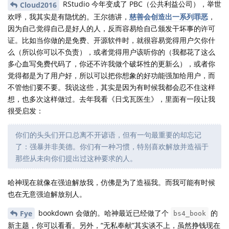
RStudio 今年变成了 PBC（公共利益公司），举世
Cloud2016
欢呼，我其实是有隐忧的。王尔德讲，
慈善会创造出一系列罪恶
，
因为自己觉得自己是好人的人，反而容易给自己颁发干坏事的许可
证。比如当你做的是免费、开源软件时，就很容易觉得用户欠你什
么（所以你可以不负责），或者觉得用户该听你的（我都花了这么
多心血写免费代码了，你还不许我做个破坏性的更新么），或者你
觉得都是为了用户好，所以可以把你想象的好功能强加给用户，而
不管他们要不要。我说这些，其实是因为有时候我都会忍不住这样
想，也多次这样做过。去年我看《日戈瓦医生》，里面有一段让我
很受启发：
你们的头头们开口总离不开谚语，但有一句最重要的却忘记
了：强暴并非美德。你们有一种习惯，特别喜欢解放并造福于
那些从未向你们提出过这种要求的人。
哈神现在就像在强迫解放我，仿佛是为了造福我。而我可能有时候
也在无意强迫解放别人。
bookdown 会做的。哈神最近已经做了个
的
Fye
bs4_book
新主题，你可以看看。另外，“无私奉献”其实谈不上，虽然挣钱现在