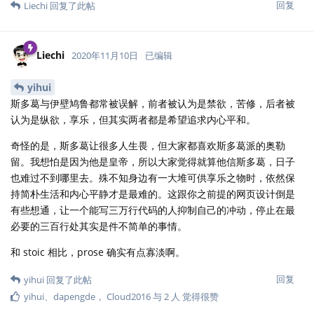
回复
Liechi
回复了此帖
Liechi
2020年11月10日
已编辑
yihui
斯多葛与伊壁鸠鲁都常被误解，前者被认为是禁欲，苦修，后者被
认为是纵欲，享乐，但其实两者都是希望追求内心平和。
奇怪的是，斯多葛让很多人生畏，但大家都喜欢斯多葛派的奥勒
留。我想怕是因为他是皇帝，所以大家觉得就算他信斯多葛，日子
也难过不到哪里去。殊不知身边有一大堆可供享乐之物时，依然保
持简朴生活和内心平静才是最难的。这跟你之前提的网页设计倒是
有些想通，让一个能写三万行代码的人抑制自己的冲动，停止在最
必要的三百行处其实是件不简单的事情。
和 stoic 相比，prose 确实有点寡淡啊。
回复
yihui
回复了此帖
yihui
、
dapengde
，
Cloud2016
与
2
人
觉得很赞