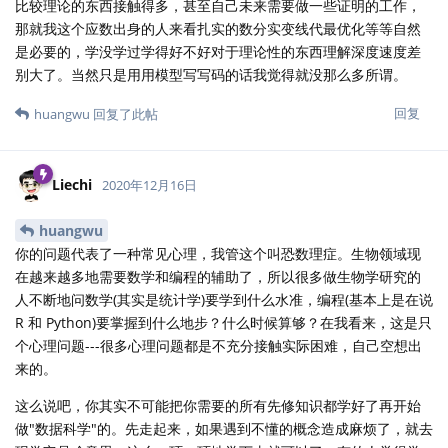
比较理论的东西接触得多，甚至自己未来需要做一些证明的工作，
那就我这个应数出身的人来看扎实的数分实变线代最优化等等自然
是必要的，学没学过学得好不好对于理论性的东西理解深度速度差
别大了。当然只是用用模型写写码的话我觉得就没那么多所谓。
回复
huangwu
回复了此帖
Liechi
2020年12月16日
huangwu
你的问题代表了一种常见心理，我管这个叫恐数理症。生物领域现
在越来越多地需要数学和编程的辅助了，所以很多做生物学研究的
人不断地问数学(其实是统计学)要学到什么水准，编程(基本上是在说
R 和 Python)要掌握到什么地步？什么时候算够？在我看来，这是只
个心理问题---很多心理问题都是不充分接触实际困难，自己空想出
来的。
这么说吧，你其实不可能把你需要的所有先修知识都学好了再开始
做"数据科学"的。先走起来，如果遇到不懂的概念造成麻烦了，就去