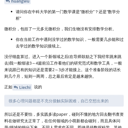
huangwu
请问你在中科大学的第一门数学课是“微积分”？还是“数学分
析”
微积分，包括了一元多元微积分，我们生物没有安排数学分析。
你在当前工作中遇到没学过的数学知识，一般需要几步能和过
去学过的数学知识接续上。
没仔细盘算过。进入一个新领域之后(在导师鼓励之下我经常跳来跳
去)我一般细读3～4篇前沿工作看他们的研究范式和数学工具，一般
来说跟已有的知识还是需要2～3步才能接上。这个准备阶段的话长
则几个月，短则一两周，总之最后肯定是越来越快。
正如
说的
Liechi
很多心理问题都是不充分接触实际困难，自己空想出来的
所以还是不要怕，多实践多读paper，碰到不懂的地方回去翻书查资
料在做研究太正常了，在任何领域的小萌新都会碰到，而且具体问
题/领域的细分下来，不同人需求也不同。即使是搞数据科学，其他