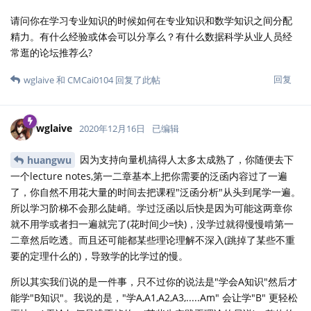
请问你在学习专业知识的时候如何在专业知识和数学知识之间分配
精力。有什么经验或体会可以分享么？有什么数据科学从业人员经
常逛的论坛推荐么?
回复
wglaive
和
CMCai0104
回复了此帖
wglaive
2020年12月16日
已编辑
因为支持向量机搞得人太多太成熟了，你随便去下
huangwu
一个lecture notes,第一二章基本上把你需要的泛函内容过了一遍
了，你自然不用花大量的时间去把课程"泛函分析"从头到尾学一遍。
所以学习阶梯不会那么陡峭。学过泛函以后快是因为可能这两章你
就不用学或者扫一遍就完了(花时间少=快)，没学过就得慢慢啃第一
二章然后吃透。而且还可能都某些理论理解不深入(跳掉了某些不重
要的定理什么的)，导致学的比学过的慢。
所以其实我们说的是一件事，只不过你的说法是"学会A知识"然后才
能学"B知识"。我说的是，"学A,A1,A2,A3,.....Am" 会让学"B" 更轻松