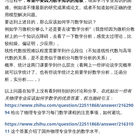
习过程中，
希望不要因为数学知识的短板
，增加学习专业知识的困
难。例如读不懂最新的研究成果或论文。或者不知道如何正确的使
用模型解决问题。
要达到上述目的，那么应该如何学习数学知识？
例如学习微积分够么？还是要去读“数学分析”（我曾经因为微积分教
材上的一个知识点障碍，去看了一下数学分析，感觉太过理论，比
较枯燥。偏证明，少应用）。
线性代数按照难以程度需要学到什么段位（不知道线性代数与高等
代数的关系，是不是类似于微积分与数学分析的关系）。
概率、统计这两门课要学到什么层次（看网上一些评论说学完概率
就可以学统计了。也有些说学统计之前要学好数学分析，泛函分
析，实分析……，）
以上问题在知乎上没有看到特别好的讨论和分享。
在此贴出一些有
关物理专业应该如何学数学的优质答案，权当抛砖引玉
：
https://www.zhihu.com/question/22511868/answer/216290
94
给出了物理专业学习每门数学课程的注意事项，如何避坑。
https://www.zhihu.com/question/22511868/answer/216310
11
这个答案介绍了国外物理专业学生的数学水平。