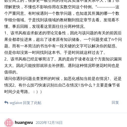
数空间上的，很多更一般空间的理论其实懂不懂关系不大，懂了你
理解更快，不懂也不影响你用在实数空间这个特例。“-------------这
个严重同意。有时候遇到一个数学问题，也知道其所属的哪一个数
学细分领域。于是找到该领域的教材翻到指定章节去看。发现看不
懂。事后回顾，发现看这里面往往分两种情况。
1、该书风格追求叙述的理论完备性，因此与该问题的有关的前因后
果全都牵扯进来，超出了读者原有知识储备。一个问题变成了n个问
题。而有一本简洁的书当中有一段关键的文字可以解决你的疑惑。
但是你却没第一时间找到这本书。于是时间就这样过去了。
2、该书风格已经足够简洁了。真的是由于读者在这个方面知识漏洞
太大。因此只能按部就班去补拼图。遇到这种情况即便花时间也是
值得的。
请问你遇到问题去查资料的时候，如恶化感知当前是在情况1、还是
情况2。有什么技巧快速识别出自己在情况1当中么？主要是像节省
时间少走弯路。：））
回复
wglaive
回复了此帖
huangwu
2020年12月16日