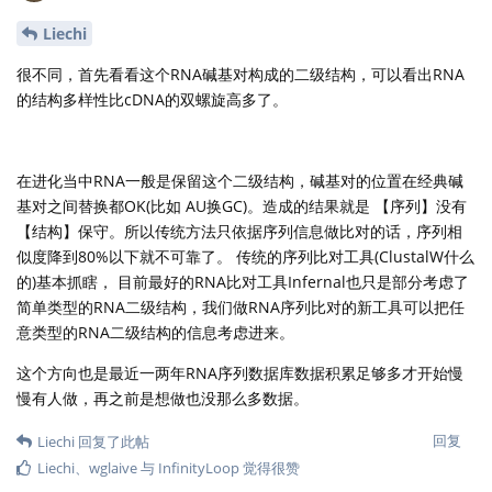
Liechi
很不同，首先看看这个RNA碱基对构成的二级结构，可以看出RNA
的结构多样性比cDNA的双螺旋高多了。
在进化当中RNA一般是保留这个二级结构，碱基对的位置在经典碱
基对之间替换都OK(比如 AU换GC)。造成的结果就是 【序列】没有
【结构】保守。所以传统方法只依据序列信息做比对的话，序列相
似度降到80%以下就不可靠了。 传统的序列比对工具(ClustalW什么
的)基本抓瞎， 目前最好的RNA比对工具Infernal也只是部分考虑了
简单类型的RNA二级结构，我们做RNA序列比对的新工具可以把任
意类型的RNA二级结构的信息考虑进来。
这个方向也是最近一两年RNA序列数据库数据积累足够多才开始慢
慢有人做，再之前是想做也没那么多数据。
回复
Liechi
回复了此帖
Liechi
、
wglaive
与
InfinityLoop
觉得很赞