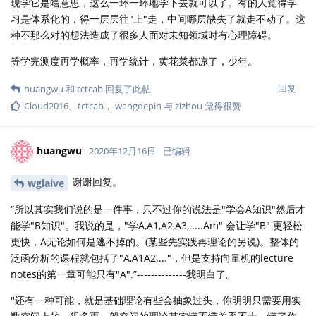
现学它是啥意思，这么一环一环地学下去就可以了。有的人觉得学
习是体系化的，得一层层往"上"走，中间哪层缺失了就走不动了。这
种不那么对的想法造成了很多人面对未知领域时有心理障碍。
等学完测度再学概率，再学统计，黄花菜都凉了，少年。
回复
huangwu
和
tctcab
回复了此帖
Cloud2016
、
tctcab
，
wangdepin
与
zizhou
觉得很赞
huangwu
2020年12月16日
已编辑
谢谢回复。
wglaive
“所以其实我们说的是一件事，只不过你的说法是"学会A知识"然后才
能学"B知识"。我说的是，"学A,A1,A2,A3,.....Am" 会让学"B" 更轻松
更快，A无论如何是逃不掉的。(某些先实践再理论的另说)。整体的
泛函分析的课程就包括了"A,A1A2...."，但是支持向量机的lecture
notes的第一章可能只有"A".”--------------我明白了。
''还有一种可能，就是基础理论有些会抽象过头，你明明只需要用实