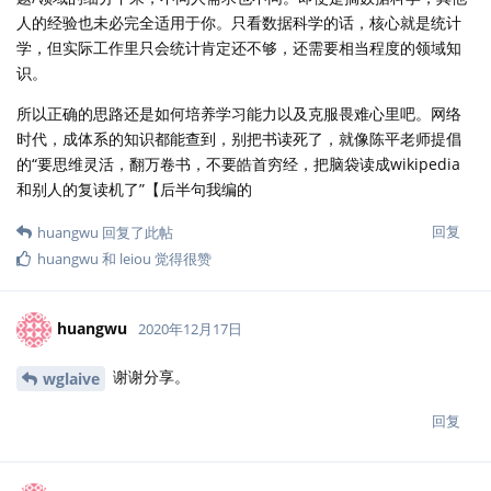
人的经验也未必完全适用于你。只看数据科学的话，核心就是统计
学，但实际工作里只会统计肯定还不够，还需要相当程度的领域知
识。
所以正确的思路还是如何培养学习能力以及克服畏难心里吧。网络
时代，成体系的知识都能查到，别把书读死了，就像陈平老师提倡
的“要思维灵活，翻万卷书，不要皓首穷经，把脑袋读成wikipedia
和别人的复读机了”【后半句我编的
回复
huangwu
回复了此帖
huangwu
和
leiou
觉得很赞
huangwu
2020年12月17日
谢谢分享。
wglaive
回复