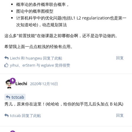
概率论的条件概率联合概率，
图论中的概率图模型
计算机科学中的优化问题(包括L1 L2 regularization也是第一
次知道哈哈)，动态规划算法
这么多"前置技能"在做课题之前哪都会啊，还不是边学边做的。
希望我上面一点点粗浅的经验有点用。
回复
Liechi
和
huangwu
回复了此帖
yihui
、
erStern
与
wglaive
觉得很赞
Liechi
2020年12月16日
tctcab
秀儿，原来你在这里！(哈哈哈，给你的知乎范儿后头加点 B 站风)
回复
tctcab
回复了此帖