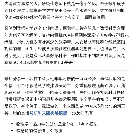
去请教有积累的人。研究生导师不就是干这个的嘛。至于数学该学
到什么程度，我觉得学数学总不会是一劳永逸的嘛，大学阶段的概
率论+微积分+线性代数三个基本功夯实了，后面都够用。
具体到数据科学这个专业的话，据我推上关注的几个数据科学方面
的大佬分享的经验，支持向量机PCA神经网络深度学习各种模型眼花
缭乱，用到的也没有啥高深的数学嘛。只要是概率微积分线代基础
扎实的理工科生，即使从没接触过机器学习想要上手也很容易。不
过，更大可能是实际从事数据科学工作时基本不到数学知识，只是
写写SQL代码清理清理数据而已(
暴论
)
最后分享一下我在中科大七年学习攒的一点点经验：虽然我学的是
生物，但至今很感激学校排课头两年十分重视数理化基础课，让我
现在科研工作中感觉打下的基础很够用。另外，现在实际科研搬砖
时发现研究课题中的问题基本都需要用到多个学科的知识，而不只
是数学。举个例子，最近做的一个东西是做RNA多序列比对的新工
具，用的是用
马尔科夫随机场模型
，涉及知识有
物理学中热力学的波尔兹曼分布，Ising 模型
信息论的信息熵，KL散度