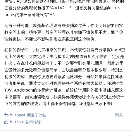
更快，A无论如何是逃不掉的。(某些先实践再理论的另说)。整体的
泛函分析的课程就包括了"A,A1A2...."，但是支持向量机的lecture
notes的第一章可能只有"A".
还有一种可能，就是基础理论有些会抽象过头，你明明只需要用实
数空间上的，很多更一般空间的理论其实懂不懂关系不大，懂了你
理解更快，不懂也不影响你用在实数空间这个特例。
在你的例子中，用到了概率的知识，不代表你就得充分掌握borel空
间上的映射，大数定理，中心极限定理(知道有那么个东西，定义是
什么，在说什么问题就够了，不一定要学到会用)...而且一般统计里
面设计的多元微积分也很简单，曲线曲面积分基本很少用，特别是
初级的内容，自然你没必要通读多元微积分。当然如果你是快速学
习者那另说，通读肯定会对你理解整个系统有很大帮助，强烈推荐
T.W. Anderson的多元统计引论。前沿统计用到的很多基础东西这
本书都有，如果通读吃透，我觉得你随便做哪个方向(特别是传统一
点的方向)的数理统计博士都不会有问题.....(但是我没读下来)
回复
huangwu
回复了此帖
huzhikai
觉得很赞