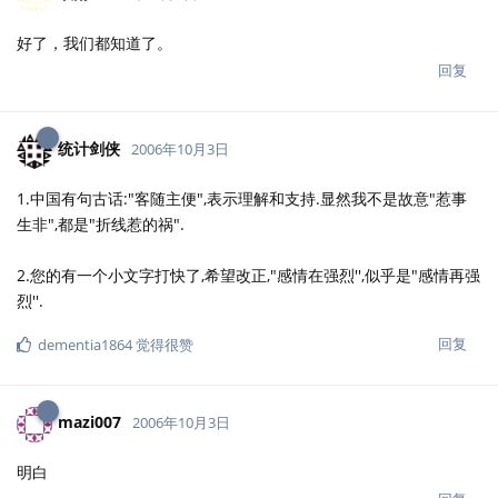
好了，我们都知道了。
回复
统计剑侠
2006年10月3日
1.中国有句古话:"客随主便",表示理解和支持.显然我不是故意"惹事
生非",都是"折线惹的祸".
2.您的有一个小文字打快了,希望改正,"感情在强烈'',似乎是"感情再强
烈''.
回复
dementia1864
觉得很赞
mazi007
2006年10月3日
明白