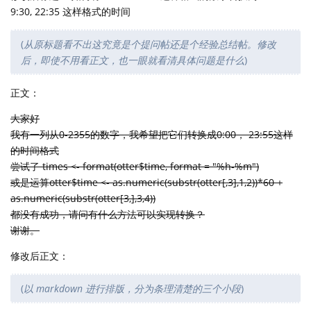
9:30, 22:35 这样格式的时间
(
从原标题看不出这究竟是个提问帖还是个经验总结帖。修改
后，即使不用看正文，也一眼就看清具体问题是什么
)
正文：
大家好
我有一列从0-2355的数字，我希望把它们转换成0:00， 23:55这样
的时间格式
尝试了 times <- format(otter$time, format = "%h-%m")
或是运算otter$time <- as.numeric(substr(otter[,3],1,2))*60 +
as.numeric(substr(otter[3,],3,4))
都没有成功，请问有什么方法可以实现转换？
谢谢。
修改后正文：
(
以 markdown 进行排版，分为条理清楚的三个小段
)