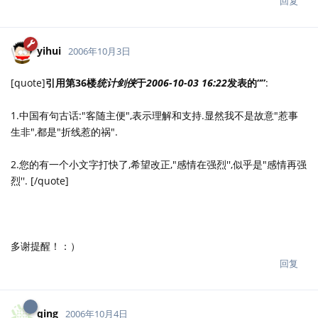
回复
yihui
2006年10月3日
[quote]
引用第36楼
统计剑侠
于
2006-10-03 16:22
发表的“”
:
1.中国有句古话:"客随主便",表示理解和支持.显然我不是故意"惹事
生非",都是"折线惹的祸".
2.您的有一个小文字打快了,希望改正,"感情在强烈'',似乎是"感情再强
烈''. [/quote]
多谢提醒！：）
回复
qing
2006年10月4日