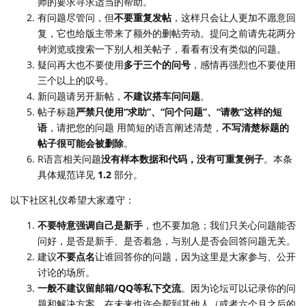
师的要求寻求适当的帮助。
有问题尽管问，但
不要重复发帖
，这样只会让人更加不愿意回
复，它也给版主带来了额外的删帖劳动。提问之前请先花两分
钟浏览或搜索一下别人相关帖子，看看有没有类似的问题。
疑问再大也不要使用
多于三个的问号
，感情再强烈也不要使用
三个以上的叹号。
新问题请另开新帖，
不建议搭车问问题
。
帖子标题
严禁只使用“求助”、“问个问题”、“请教”这样的短
语
，请把您的问题 用简短的语言阐述清楚，
不写清楚标题的
帖子很可能会被删除
。
R语言相关问题
没有样本数据和代码，没有可重复例子
。本条
具体规范详见
1.2
部分。
以下社区礼仪希望大家遵守：
不要特意强调自己是新手
，也不要加急；我们只关心问题能否
问好，是否是新手、是否着急，与别人是否会回答问题无关。
建议
不要点名
让谁回答你的问题，因为这里是大家参与、公开
讨论的场所。
一般不建议留邮箱/QQ等私下交流
。因为论坛可以记录你的问
题和解决方案，在未来也许会帮到其他人（或者六个月之后的