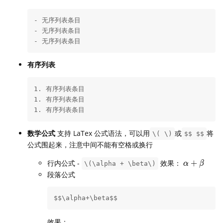
- 无序列表条目

- 无序列表条目

- 无序列表条目
有序列表
1. 有序列表条目

1. 有序列表条目

1. 有序列表条目
数学公式
支持 LaTex 公式语法，可以用
或
将
\( \)
$$ $$
公式围起来，注意中间不能有空格或换行
\alpha
行内公式 -
效果：
+
\(\alpha + \beta\)
α
β
+
段落公式
\beta
$$\alpha+\beta$$
效果：