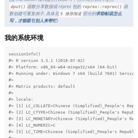
函数分享数据或 reprex 包的
函
dput()
reprex::reprex()
数创建可重复例子, 具体见
部分的
求助帖该怎么
5 推荐阅读
写，才能吸引别人来帮忙
)
我的系统环境
sessionInfo()

#> R version 3.5.1 (2018-07-02)

#> Platform: x86_64-w64-mingw32/x64 (64-bit)

#> Running under: Windows 7 x64 (build 7601) Service 
#> 

#> Matrix products: default

#> 

#> locale:

#> [1] LC_COLLATE=Chinese (Simplified)_People's Repub
#> [2] LC_CTYPE=Chinese (Simplified)_People's Republi
#> [3] LC_MONETARY=Chinese (Simplified)_People's Repu
#> [4] LC_NUMERIC=C                                  
#> [5] LC_TIME=Chinese (Simplified)_People's Republic