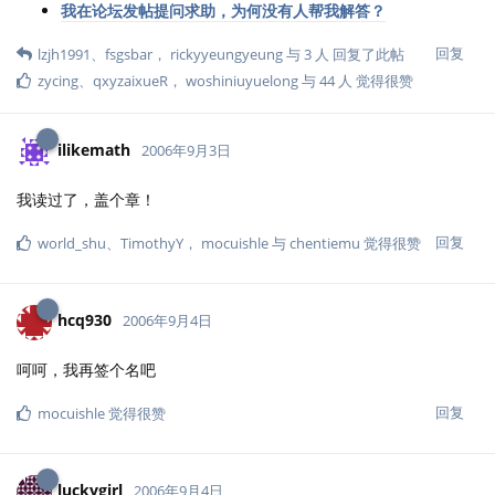
我在论坛发帖提问求助，为何没有人帮我解答？
回复
lzjh1991
、
fsgsbar
，
rickyyeungyeung
与
3
人
回复了此帖
zycing
、
qxyzaixueR
，
woshiniuyuelong
与
44
人
觉得很赞
ilikemath
2006年9月3日
我读过了，盖个章！
回复
world_shu
、
TimothyY
，
mocuishle
与
chentiemu
觉得很赞
hcq930
2006年9月4日
呵呵，我再签个名吧
回复
mocuishle
觉得很赞
luckygirl
2006年9月4日