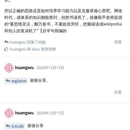
所以正确的思路还是如何培养学习能力以及克服畏难心里吧。网络
时代，成体系的知识都能查到，别把书读死了，就像陈平老师提倡
的“要思维灵活，翻万卷书，不要皓首穷经，把脑袋读成wikipedia
和别人的复读机了”【后半句我编的
回复
huangwu
回复了此帖
huangwu
和
leiou
觉得很赞
huangwu
2020年12月17日
谢谢分享。
wglaive
回复
huangwu
2020年12月17日
谢谢分享
tctcab