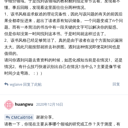
学细分领域。于是找到该领域的教材翻到指定章节去看。发现看不
懂。事后回顾，发现看这里面往往分两种情况。
1、该书风格追求叙述的理论完备性，因此与该问题的有关的前因后
果全都牵扯进来，超出了读者原有知识储备。一个问题变成了n个问
题。而有一本简洁的书当中有一段关键的文字可以解决你的疑惑。
但是你却没第一时间找到这本书。于是时间就这样过去了。
2、该书风格已经足够简洁了。真的是由于读者在这个方面知识漏洞
太大。因此只能按部就班去补拼图。遇到这种情况即便花时间也是
值得的。
请问你遇到问题去查资料的时候，如恶化感知当前是在情况1、还是
情况2。有什么技巧快速识别出自己在情况1当中么？主要是像节省
时间少走弯路。：））
回复
wglaive
回复了此帖
huangwu
2020年12月16日
谢谢分享。
CMCai0104
请教一下，你现在主要从事哪个领域的研究或工作？关于测度，有