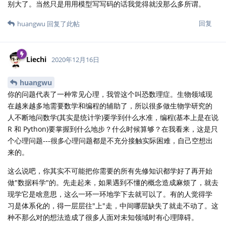
别大了。当然只是用用模型写写码的话我觉得就没那么多所谓。
回复
huangwu
回复了此帖
Liechi
2020年12月16日
huangwu
你的问题代表了一种常见心理，我管这个叫恐数理症。生物领域现
在越来越多地需要数学和编程的辅助了，所以很多做生物学研究的
人不断地问数学(其实是统计学)要学到什么水准，编程(基本上是在说
R 和 Python)要掌握到什么地步？什么时候算够？在我看来，这是只
个心理问题---很多心理问题都是不充分接触实际困难，自己空想出
来的。
这么说吧，你其实不可能把你需要的所有先修知识都学好了再开始
做"数据科学"的。先走起来，如果遇到不懂的概念造成麻烦了，就去
现学它是啥意思，这么一环一环地学下去就可以了。有的人觉得学
习是体系化的，得一层层往"上"走，中间哪层缺失了就走不动了。这
种不那么对的想法造成了很多人面对未知领域时有心理障碍。