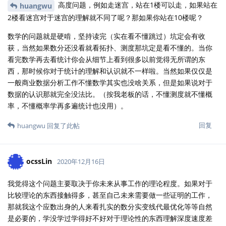
高度问题，例如走迷宫，站在1楼可以走，如果站在
huangwu
2楼看迷宫对于迷宫的理解就不同了呢？那如果你站在10楼呢？
数学的问题就是硬啃，坚持读完（实在看不懂跳过）坑定会有收
获，当然如果数分还没看就看拓扑、测度那坑定是看不懂的。当你
看完数学再去看统计你会从细节上看到很多以前觉得无所谓的东
西，那时候你对于统计的理解和认识就不一样啦。当然如果仅仅是
一般商业数据分析工作不懂数学其实也没啥关系，但是如果说对于
数据的认识那就完全没法比。（按我老板的话，不懂测度就不懂概
率，不懂概率学再多遍统计也没用）。
回复
huangwu
回复了此帖
ocssLin
2020年12月16日
我觉得这个问题主要取决于你未来从事工作的理论程度。如果对于
比较理论的东西接触得多，甚至自己未来需要做一些证明的工作，
那就我这个应数出身的人来看扎实的数分实变线代最优化等等自然
是必要的，学没学过学得好不好对于理论性的东西理解深度速度差