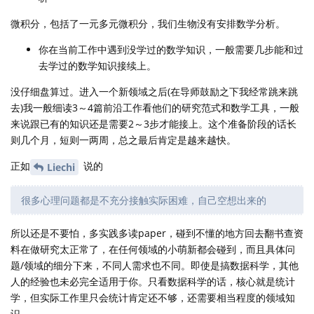
微积分，包括了一元多元微积分，我们生物没有安排数学分析。
你在当前工作中遇到没学过的数学知识，一般需要几步能和过
去学过的数学知识接续上。
没仔细盘算过。进入一个新领域之后(在导师鼓励之下我经常跳来跳
去)我一般细读3～4篇前沿工作看他们的研究范式和数学工具，一般
来说跟已有的知识还是需要2～3步才能接上。这个准备阶段的话长
则几个月，短则一两周，总之最后肯定是越来越快。
正如
说的
Liechi
很多心理问题都是不充分接触实际困难，自己空想出来的
所以还是不要怕，多实践多读paper，碰到不懂的地方回去翻书查资
料在做研究太正常了，在任何领域的小萌新都会碰到，而且具体问
题/领域的细分下来，不同人需求也不同。即使是搞数据科学，其他
人的经验也未必完全适用于你。只看数据科学的话，核心就是统计
学，但实际工作里只会统计肯定还不够，还需要相当程度的领域知
识。