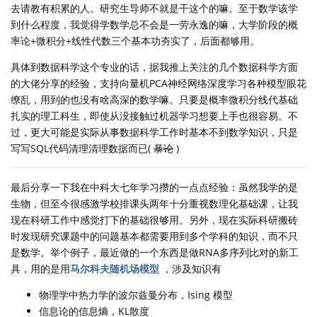
去请教有积累的人。研究生导师不就是干这个的嘛。至于数学该学
到什么程度，我觉得学数学总不会是一劳永逸的嘛，大学阶段的概
率论+微积分+线性代数三个基本功夯实了，后面都够用。
具体到数据科学这个专业的话，据我推上关注的几个数据科学方面
的大佬分享的经验，支持向量机PCA神经网络深度学习各种模型眼花
缭乱，用到的也没有啥高深的数学嘛。只要是概率微积分线代基础
扎实的理工科生，即使从没接触过机器学习想要上手也很容易。不
过，更大可能是实际从事数据科学工作时基本不到数学知识，只是
写写SQL代码清理清理数据而已(
暴论
)
最后分享一下我在中科大七年学习攒的一点点经验：虽然我学的是
生物，但至今很感激学校排课头两年十分重视数理化基础课，让我
现在科研工作中感觉打下的基础很够用。另外，现在实际科研搬砖
时发现研究课题中的问题基本都需要用到多个学科的知识，而不只
是数学。举个例子，最近做的一个东西是做RNA多序列比对的新工
具，用的是用
马尔科夫随机场模型
，涉及知识有
物理学中热力学的波尔兹曼分布，Ising 模型
信息论的信息熵，KL散度