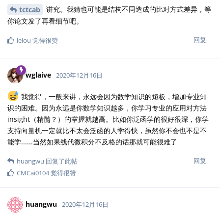
讲究。我猜也可能是结构不同造成的比对方式差异，等
tctcab
你论文发了再看细节吧。
回复
leiou
觉得很赞
wglaive
2020年12月16日
我觉得，一般来讲，永远会因为数学知识的短板，增加专业知
识的困难。因为永远是你数学知识越多，你学习专业的应用对方法
insight（精髓？）的掌握就越高。比如你泛函学的很好很深，你学
支持向量机一定就比不太会泛函的人学得快，虽然你不会也不是不
能学......当然如果线代微积分不及格的话那就可能很难了
回复
huangwu
回复了此帖
CMCai0104
觉得很赞
huangwu
2020年12月16日