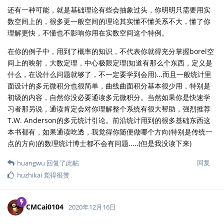
还有一种可能，就是基础理论有些会抽象过头，你明明只需要用实
数空间上的，很多更一般空间的理论其实懂不懂关系不大，懂了你
理解更快，不懂也不影响你用在实数空间这个特例。
在你的例子中，用到了概率的知识，不代表你就得充分掌握borel空
间上的映射，大数定理，中心极限定理(知道有那么个东西，定义是
什么，在说什么问题就够了，不一定要学到会用)...而且一般统计里
面设计的多元微积分也很简单，曲线曲面积分基本很少用，特别是
初级的内容，自然你没必要通读多元微积分。当然如果你是快速学
习者那另说，通读肯定会对你理解整个系统有很大帮助，强烈推荐
T.W. Anderson的多元统计引论。前沿统计用到的很多基础东西这
本书都有，如果通读吃透，我觉得你随便做哪个方向(特别是传统一
点的方向)的数理统计博士都不会有问题.....(但是我没读下来)
回复
huangwu
回复了此帖
huzhikai
觉得很赞
CMCai0104
2020年12月16日