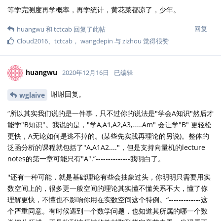
等学完测度再学概率，再学统计，黄花菜都凉了，少年。
回复
huangwu
和
tctcab
回复了此帖
Cloud2016
、
tctcab
，
wangdepin
与
zizhou
觉得很赞
huangwu
2020年12月16日
已编辑
谢谢回复。
wglaive
“所以其实我们说的是一件事，只不过你的说法是"学会A知识"然后才
能学"B知识"。我说的是，"学A,A1,A2,A3,.....Am" 会让学"B" 更轻松
更快，A无论如何是逃不掉的。(某些先实践再理论的另说)。整体的
泛函分析的课程就包括了"A,A1A2...."，但是支持向量机的lecture
notes的第一章可能只有"A".”--------------我明白了。
''还有一种可能，就是基础理论有些会抽象过头，你明明只需要用实
数空间上的，很多更一般空间的理论其实懂不懂关系不大，懂了你
理解更快，不懂也不影响你用在实数空间这个特例。“-------------这
个严重同意。有时候遇到一个数学问题，也知道其所属的哪一个数