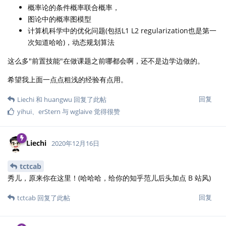
概率论的条件概率联合概率，
图论中的概率图模型
计算机科学中的优化问题(包括L1 L2 regularization也是第一
次知道哈哈)，动态规划算法
这么多"前置技能"在做课题之前哪都会啊，还不是边学边做的。
希望我上面一点点粗浅的经验有点用。
回复
Liechi
和
huangwu
回复了此帖
yihui
、
erStern
与
wglaive
觉得很赞
Liechi
2020年12月16日
tctcab
秀儿，原来你在这里！(哈哈哈，给你的知乎范儿后头加点 B 站风)
回复
tctcab
回复了此帖