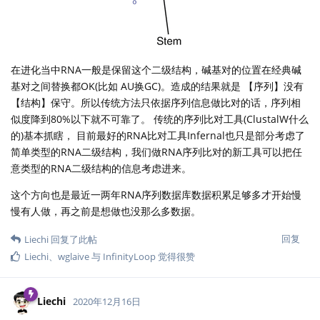
在进化当中RNA一般是保留这个二级结构，碱基对的位置在经典碱
基对之间替换都OK(比如 AU换GC)。造成的结果就是 【序列】没有
【结构】保守。所以传统方法只依据序列信息做比对的话，序列相
似度降到80%以下就不可靠了。 传统的序列比对工具(ClustalW什么
的)基本抓瞎， 目前最好的RNA比对工具Infernal也只是部分考虑了
简单类型的RNA二级结构，我们做RNA序列比对的新工具可以把任
意类型的RNA二级结构的信息考虑进来。
这个方向也是最近一两年RNA序列数据库数据积累足够多才开始慢
慢有人做，再之前是想做也没那么多数据。
回复
Liechi
回复了此帖
Liechi
、
wglaive
与
InfinityLoop
觉得很赞
Liechi
2020年12月16日