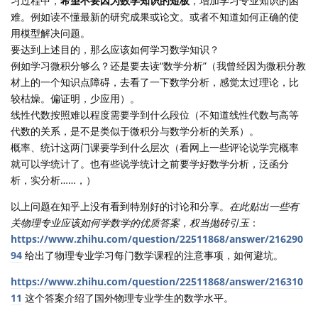
习过程中，
希望不要因为数学知识的短板
，增加学习专业知识的困
难。例如读不懂最新的研究成果或论文。或者不知道如何正确的使
用模型解决问题。
要达到上述目的，那么应该如何学习数学知识？
例如学习微积分够么？还是要去读“数学分析”（我曾经因为微积分教
材上的一个知识点障碍，去看了一下数学分析，感觉太过理论，比
较枯燥。偏证明，少应用）。
线性代数按照难以程度需要学到什么段位（不知道线性代数与高等
代数的关系，是不是类似于微积分与数学分析的关系）。
概率、统计这两门课要学到什么层次（看网上一些评论说学完概率
就可以学统计了。也有些说学统计之前要学好数学分析，泛函分
析，实分析……，）
以上问题在知乎上没有看到特别好的讨论和分享。
在此贴出一些有
关物理专业应该如何学数学的优质答案，权当抛砖引玉
：
https://www.zhihu.com/question/22511868/answer/216290
94
给出了物理专业学习每门数学课程的注意事项，如何避坑。
https://www.zhihu.com/question/22511868/answer/216310
11
这个答案介绍了国外物理专业学生的数学水平。