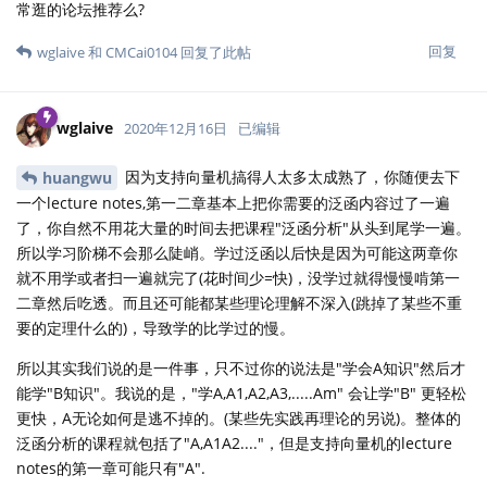
常逛的论坛推荐么?
回复
wglaive
和
CMCai0104
回复了此帖
wglaive
2020年12月16日
已编辑
因为支持向量机搞得人太多太成熟了，你随便去下
huangwu
一个lecture notes,第一二章基本上把你需要的泛函内容过了一遍
了，你自然不用花大量的时间去把课程"泛函分析"从头到尾学一遍。
所以学习阶梯不会那么陡峭。学过泛函以后快是因为可能这两章你
就不用学或者扫一遍就完了(花时间少=快)，没学过就得慢慢啃第一
二章然后吃透。而且还可能都某些理论理解不深入(跳掉了某些不重
要的定理什么的)，导致学的比学过的慢。
所以其实我们说的是一件事，只不过你的说法是"学会A知识"然后才
能学"B知识"。我说的是，"学A,A1,A2,A3,.....Am" 会让学"B" 更轻松
更快，A无论如何是逃不掉的。(某些先实践再理论的另说)。整体的
泛函分析的课程就包括了"A,A1A2...."，但是支持向量机的lecture
notes的第一章可能只有"A".