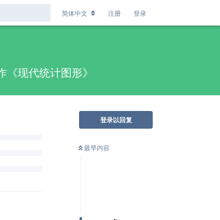
简体中文
注册
登录
登录以回复
最早内容
78
/
180
条
2019年9月