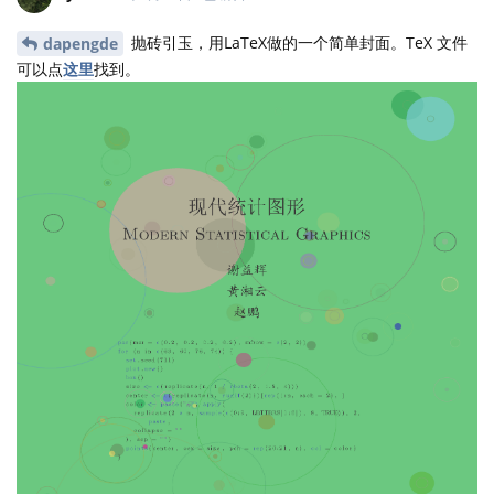
电子版为了宣传可以放，纸质版的话实际是放书的背面
tctcab
一角落
回复
Fye
2019年9月17日
谢谢黄老师改字体。这个背景是谢大的R 点艺术图
Cloud2016
片中的一张，没有仔细研究怎么调色调。你也可以试试其它的图
片。这个背景图是用tikzdevice 生成的。如果想更fancy点，可以完
全用tikz来做，不过会比较费事。两个可以参考的：一个是
pgf
manual的封面
(在github 上找到的
TeX源文件
)；另一个是刚刚看到
的
latex-studio上的一个封面
。
期待大家继续改进。或许谁可以用ggplot2做个封面。
回复
Cloud2016
回复了此帖
yihui
觉得很赞