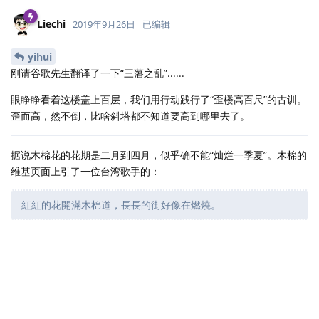
 [3] LC_TIME=en_US.UTF-8        LC_COLLATE=en_US.UTF-
 [5] LC_MONETARY=en_US.UTF-8    LC_MESSAGES=en_US.UTF
 [7] LC_PAPER=en_US.UTF-8       LC_NAME=C            
 [9] LC_ADDRESS=C               LC_TELEPHONE=C       
[11] LC_MEASUREMENT=en_US.UTF-8 LC_IDENTIFICATION=C  
attached base packages:

 [1] base      compiler  datasets  graphics  grDevice
 [8] parallel  splines   stats     stats4    tcltk   
other attached packages:

  [1] abind_1.4-7             alphahull_2.2          
  [4] aplpack_1.3.3           askpass_1.1            
  [7] av_0.3                  backports_1.1.5        
 [10] BH_1.69.0-1             bitops_1.0-6           
 [13] broom_0.5.2             cairoDevice_2.28       
 [16] caTools_1.17.1.2        cellranger_1.1.0       
 [19] cli_1.1.0               clipr_0.7.0            
 [22] colorspace_1.4-2        corrplot_0.84          
 [25] crayon_1.3.4            crosstalk_1.0.0        
 [28] data.table_1.12.4       DBI_1.0.0              
 [31] deldir_0.1-23           dendextend_1.12.0      
 [34] dplyr_0.8.3             e1071_1.7-2            
 [37] evaluate_0.14           fansi_0.4.0            