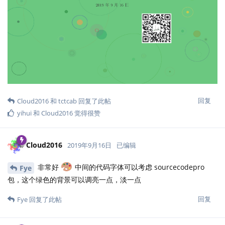
Cloud2016
2019年9月17日
已编辑
背景色调啥的我也不太懂，也可能是我电脑显示器的问
Fye
题。我还整理了一组字体
\usepackage{sourceserifpro}

\usepackage[sfdefault]{sourcesanspro}

\usepackage{sourcecodepro}
只需替换
\usepackage{mathpazo,euler}

\usepackage[T1]{fontenc}

\usepackage{dejavu}
即可
回复
Fye
回复了此帖