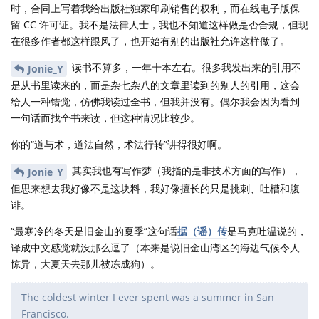
Jonie_Y
2019年9月26日
yihui
嗯，我在写一本书，我们行业里的，我在想要不要开源。出想
出版，所以谢谢大神给了我一个思路~~
好吧，我最佩服大神的一点是技术，另一点是文学素养。我只
能说，还是那句话
，哈哈。
还有IT男不能干的吗
我尝试译一下？“旧金山的夏天是我所经历过的最冷的冬天”。
（小插曲，我一直在疑惑，这个不是圣弗朗西斯科吗？百度了
一下发现有好几个名字，请原谅国内的小白）
我觉得吧，我和你们的差距，不仅是
Cloud2016
yihui
技术上的差距，还有生活方式~
回复
yihui
回复了此帖
wglaive
觉得很赞
yihui
2019年9月26日