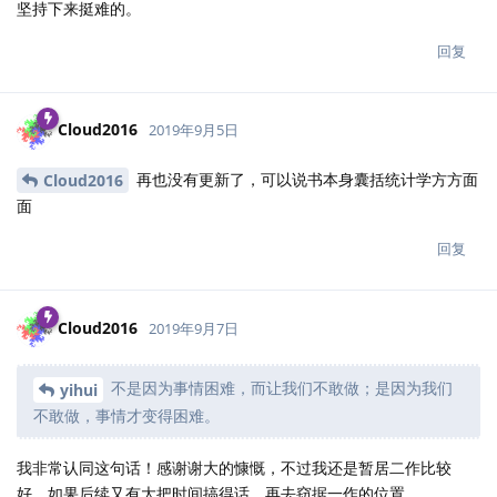
我喊一声可能是可以喊来几个围观的，但据我的经验，
tctcab
能背锅的人从来都是凤毛麟角，而且要注意，如果不是熟人的话，
沟通成本可能会异常地高，也就是和尚多了反而都没水喝。我建议
不要超过三个作者，所以我觉得就湘云、大鹏的二人团队就非常好
了，其他人可以偶尔做点小型贡献。
回复
Fye
回复了此帖
wglaive
觉得很赞
Fye
2019年9月9日
不懂统计的可以来掺和吗？其实人少做起来风格更一
yihui
致。当然人多，大概能做的更精致。
回复
yihui
和
dapengde
回复了此帖
yihui
2019年9月10日