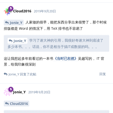
其实我也有写作梦（我指的是非技术方面的写作），
Jonie_Y
但思来想去我好像不是这块料，我好像擅长的只是挑刺、吐槽和腹
诽。
“最寒冷的冬天是旧金山的夏季”这句话
据（谣）传
是马克吐温说的，
译成中文感觉就没那么逗了（本来是说旧金山湾区的海边气候令人
惊异，大夏天去那儿被冻成狗）。
The coldest winter I ever spent was a summer in San
Francisco.
而且“XX 的冬天是 XX 的夏季”读起来怪怪的，为啥不用“夏天”而用
“夏季”呢（看，立马开始挑刺）。
回复
Cloud2016
和
Jonie_Y
回复了此帖
Cloud2016
2019年9月21日
英文环境里，一般不要在相邻的两句话里使用同一个有实际意义的