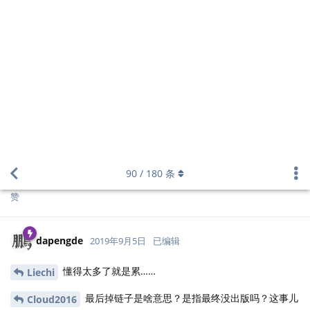
回复
Cloud2016
回复了此帖
Cloud2016
2019年9月7日
这个嘛，统计之都论坛的流量并不大，我们也没宣
dapengde
传（除了在论坛里开个贴），知道的人比较少，不过我可以宣传一
波，比如借助
统计月读
，还有微信朋友圈
回复
tctcab
2019年9月7日
让yihui博客一发推特一发
回复
yihui
回复了此帖
yihui
2019年9月8日