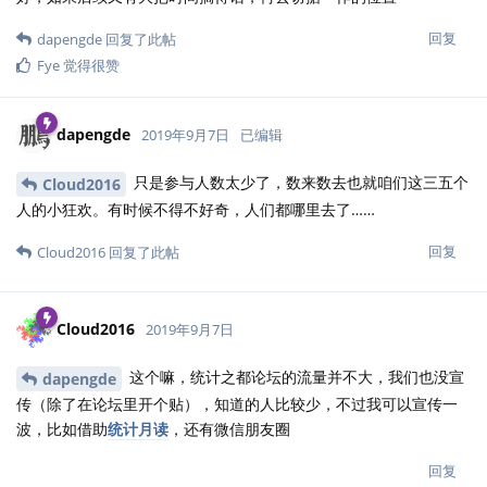
当然可以，欢迎掺和。
Fye
回复
lincpa
2019年9月10日
已编辑
作者导读：
@yihui
@Liechi
顾炎武在《日知录》中有一句话：“形而上者谓之道，形而下者
谓之器。”
当初看这句话，也觉得用得很好，最近在github写博文时，也用到
这句，查参考时，发现这句话来自《易经·系辞》，不是顾炎武《日
知录》。
回复