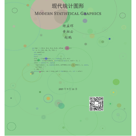
[127]   3.656390   2.768786   1.751744   2.922362  12
[133]   2.307263   6.174217   1.629528   2.651561   3
[139]   2.296886   6.877789   1.424082   7.457619   
回复
Fye
回复了此帖
Fye
2019年9月17日
是的。你这一组里最大是第73个。背景图片里最大
Cloud2016
的好像更大(在tex里面）。
回复
Cloud2016
回复了此帖
Cloud2016
2019年9月17日
我想凡是能覆盖整个页面的 size 都去掉，只自己设置背景
Fye
色 bg