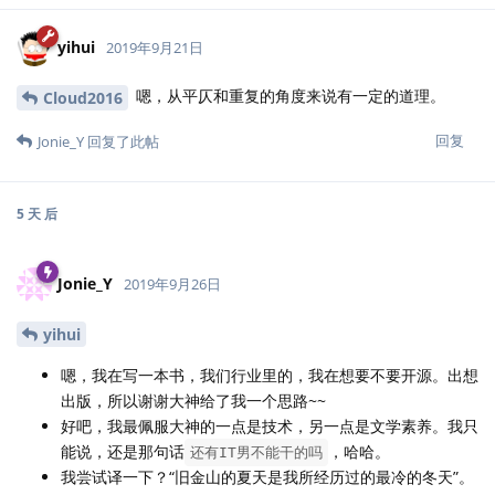
维基页面上引了一位台湾歌手的：
紅紅的花開滿木棉道，長長的街好像在燃燒。
很有画面感。初春如火的花，或许让人误以为已到“冷冷的夏”了。
回复
8 天
后
Cloud2016
2019年10月4日
已编辑
谢谢指出！已更新了
songxiao
回复
13 天
后