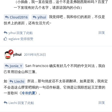
Cloud2016
2019年10月17日
目前该书引入的 R 包已经相当多了，R 包需要的系统依赖也很多，
接下来将尽量不再引入新的依赖，如非确实必要也可加！感觉维护
这玩意太累了，最近一次想添加制作视频动画的依赖就废了好大功
夫，目前 Travis 编译一次竟然需要23分钟，这应该也是我想使得本
书在线编译的必然结果。
Rscript -e "sessionInfo(.packages(T));capabilities()
R version 3.6.1 (2017-01-27)

Platform: x86_64-pc-linux-gnu (64-bit)

Running under: Ubuntu 16.04.6 LTS

Matrix products: default

BLAS:   /home/travis/R-bin/lib/R/lib/libRblas.so

LAPACK: /home/travis/R-bin/lib/R/lib/libRlapack.so

locale:

 [1] LC_CTYPE=en_US.UTF-8       LC_NUMERIC=C         