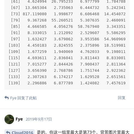
> 多年以前 CRAN 上就有徐俊晓的 统计学与R读书
Cloud2016
笔记(第六版)
这本书的排版怎么这么简陋啊。
@yihui
@Liechi
顾炎武在《日知录》中有一句话：“形而上者谓之道，形而下者
谓之器。”对本书来讲，统计作图的（计算机）技术本身即为
“器”，而数据处理以及统计图形的灵活应用则为“道”。本书的写
作目的正是希望能够基于“器”的练习和启发，让读者在统计数据
处理和分析中真正得“道”，使统计图形在数据的探索分析中发挥
福尔摩斯探案般的功效。
前两天，出去听了一次别人的统计学培训（在制药行业应用），发
现一天半，啥理论和操作都没讲，就讲的是统计有多重要。而我自
己呢，是注重实际技术的。 所以当天在朋友圈里发了一句：
道与术，道法自然，术法行转。