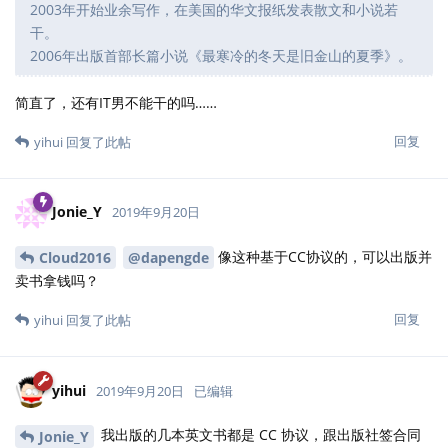
动词和形容词，汉语里面也是类似的吧，不然会给人以词穷和韵律
不和谐的感觉
最寒冷的冬天是旧金山的夏季
yihui
冬天两个字都是平声，夏季两个字都是仄声，改为夏天就对应不
好，读起来差点意思
回复
yihui
和
Jonie_Y
回复了此帖
yihui
2019年9月21日
嗯，从平仄和重复的角度来说有一定的道理。
Cloud2016
回复
Jonie_Y
回复了此帖
5 天
后