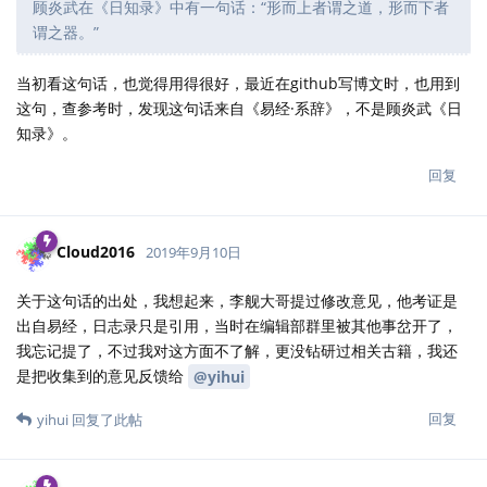
dapengde
2019年9月10日
已编辑
这俩书都没读过，以后在别处可以这样说：
yihui
谢益辉在《现代统计图形》中提到顾炎武在《日知录》中引用
过《易经》中的一句话。
完成一本书需要各方面的工作，除了写正文外，还可以挑
Fye
错啦、提建议啦、设计封面啦……
眼下我觉得如果谁能设计个封面就好了，封面画上书的链接的二维
码，方便传播，比如在朋友圈贴图。
回复
Fye
回复了此帖
Cloud2016
和
wglaive
觉得很赞
4 天
后