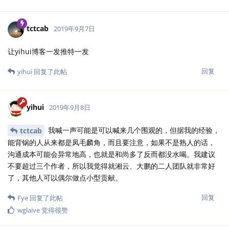
Cloud2016
2019年9月10日
关于这句话的出处，我想起来，李舰大哥提过修改意见，他考证是
出自易经，日志录只是引用，当时在编辑部群里被其他事岔开了，
我忘记提了，不过我对这方面不了解，更没钻研过相关古籍，我还
是把收集到的意见反馈给
@yihui
回复
yihui
回复了此帖
Cloud2016
2019年9月10日
如果你有空的话，不妨考虑更新
@dapengde
https://bookdown.org/xiangyun/msg/
欢迎这一章和仓库
README.md 文件，我觉得你在宣传这方面比我强太多了！
回复
dapengde
回复了此帖
dapengde
2019年9月10日