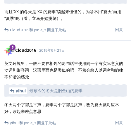
San Francisco 确实有好几个不同的中文叫法，我自
Jonie_Y
己常用旧金山和三藩。
如
所说，那句俏皮话不太容易翻译。如果是我，我肯定
Liechi
不会选这么啰里吧嗦的一句话作标题。它倒是让我联想起王芷蕾的
一首歌叫《
冷冷的夏
》。
回复
Liechi
回复了此帖
Liechi
2019年9月26日
已编辑
yihui
刚请谷歌先生翻译了一下“三藩之乱”......
眼睁睁看着这楼盖上百层，我们用行动践行了“歪楼高百尺”的古训。
歪而高，然不倒，比啥斜塔都不知道要高到哪里去了。
据说木棉花的花期是二月到四月，似乎确不能“灿烂一季夏”。木棉的