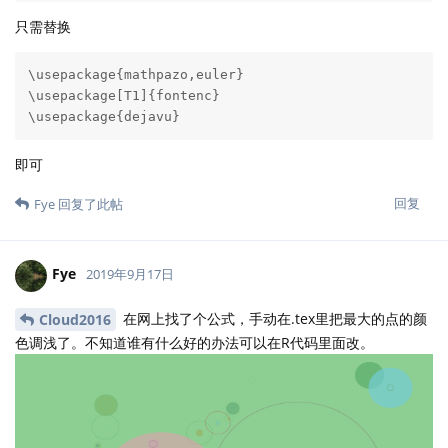
  [1]   6.150746   5.556132   4.136721   5.738407   3
  [7]   2.399764   6.728532   5.457429  10.707602   2
 [13]   3.277190   8.193692   3.936046   1.820718   6
 [19]   3.611734   9.601867   1.895542   2.307678   2
 [25]   3.972735 539.520411   2.390527   8.574426   2
 [31]   6.857389  40.148975   7.682670   2.735747   1
 [37]   4.211836  11.875953  10.451979   3.360547  25
 [43]   2.696896   1.469388  11.026383   4.363465   2
 [49]   1.323434   6.113225   1.768329   3.553980   2
 [55]   9.769870   5.383153   1.661552   2.196395   5
 [61]   4.624994  26.795233   6.977799   1.784788   2
 [67]  13.665304   2.735063   6.444732   5.242341   7
 [73] 817.119080   1.998677   6.606468  14.454072   2
 [79]   9.367268  55.260521   5.307635   2.460091   2
 [85]   4.666585   4.056276  58.767940   3.343351   7
 [91]   8.333015   1.212092   2.529607   5.586295   3
 [97]   1.632427   3.679862   3.953586  54.960969   1
[103]   4.450183   2.824555   2.375896  18.519981   3
[109]   1.677259   1.940069   4.762033   9.198011   5
[115]   4.693611   2.836041   3.811443   8.833001   2
[121]   7.015277   2.844426   7.900437   2.811364  20