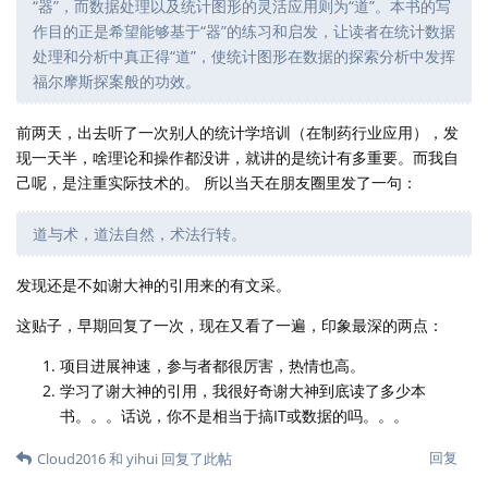
像这种基于CC协议的，可以出版并
Cloud2016
@dapengde
卖书拿钱吗？
回复
yihui
回复了此帖
yihui
2019年9月20日
已编辑
我出版的几本英文书都是 CC 协议，跟出版社签合同
Jonie_Y
时，合同上写着我给出版社独家印刷销售的权利，而在线电子版保
留 CC 许可证。我不是法律人士，我也不知道这样做是否合规，但现
在很多作者都这样跟风了，也开始有别的出版社允许这样做了。
读书不算多，一年十本左右。很多我发出来的引用不
Jonie_Y
是从书里读来的，而是杂七杂八的文章里读到的别人的引用，这会
给人一种错觉，仿佛我读过全书，但我并没有。偶尔我会因为看到
一句话而找全书来读，但这种情况比较少。
你的“道与术，道法自然，术法行转”讲得很好啊。