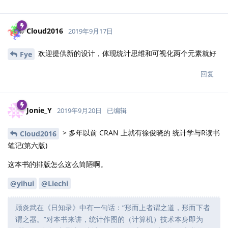
这让我想起多年前看过的一本书
《当时已枉然》
吴越写的， IT 背
景，给我印象很深刻
回复
Jonie_Y
回复了此帖
Jonie_Y
2019年9月20日
Cloud2016
2003年开始业余写作，在美国的华文报纸发表散文和小说若
干。
2006年出版首部长篇小说《最寒冷的冬天是旧金山的夏季》。
简直了，还有IT男不能干的吗……
回复
yihui
回复了此帖
Jonie_Y
2019年9月20日