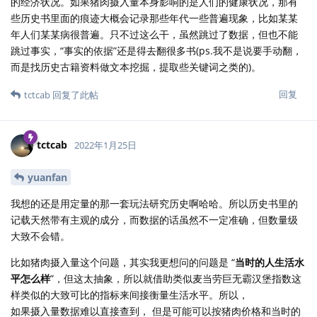
的经济状况。如果猪肉摄入量本身影响的是人们的健康状况，那有
些历史书里面的痕迹大概会记录那些年代一些普遍现象，比如某某
年人们某某病很普遍。只不过这么干，虽然跳过了数据，但也不能
跳过事实，“事实的依据”还是得去翻很多书(ps.我不是说要手动翻，
而是找历史古籍资料做文本挖掘，提取些关键词之类的)。
回复
tctcab
回复了此帖
tctcab
2022年1月25日
yuanfan
我想的还是用定量的那一套玩法研究历史啊哈哈。所以历史书里的
记载天然带有主观的成分，而数据的话虽然不一定准确，但数量级
大致不会错。
比如猪肉摄入量这个问题，其实我更想问的问题是 “
当时的人生活水
平怎么样
”，但这太抽象，所以就借助类似麦当劳巨无霸汉堡指数这
样类似的大致可比的指标来间接衡量生活水平。所以，
如果摄入量数据难以直接查到， 但是可能可以按猪肉价格和当时的