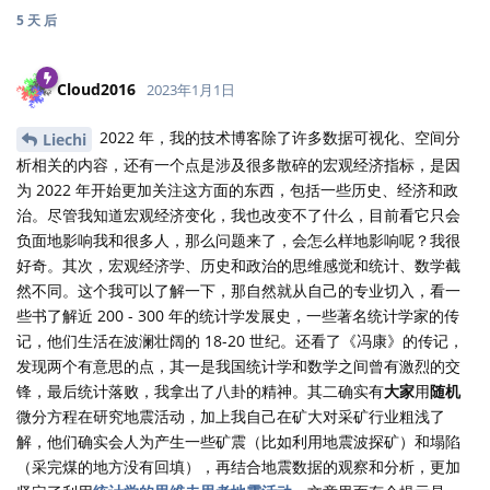
5 天
后
Cloud2016
2023年1月1日
2022 年，我的技术博客除了许多数据可视化、空间分
Liechi
析相关的内容，还有一个点是涉及很多散碎的宏观经济指标，是因
为 2022 年开始更加关注这方面的东西，包括一些历史、经济和政
治。尽管我知道宏观经济变化，我也改变不了什么，目前看它只会
负面地影响我和很多人，那么问题来了，会怎么样地影响呢？我很
好奇。其次，宏观经济学、历史和政治的思维感觉和统计、数学截
然不同。这个我可以了解一下，那自然就从自己的专业切入，看一
些书了解近 200 - 300 年的统计学发展史，一些著名统计学家的传
记，他们生活在波澜壮阔的 18-20 世纪。还看了《冯康》的传记，
发现两个有意思的点，其一是我国统计学和数学之间曾有激烈的交
锋，最后统计落败，我拿出了八卦的精神。其二确实有
大家
用
随机
微分方程在研究地震活动，加上我自己在矿大对采矿行业粗浅了
解，他们确实会人为产生一些矿震（比如利用地震波探矿）和塌陷
（采完煤的地方没有回填），再结合地震数据的观察和分析，更加