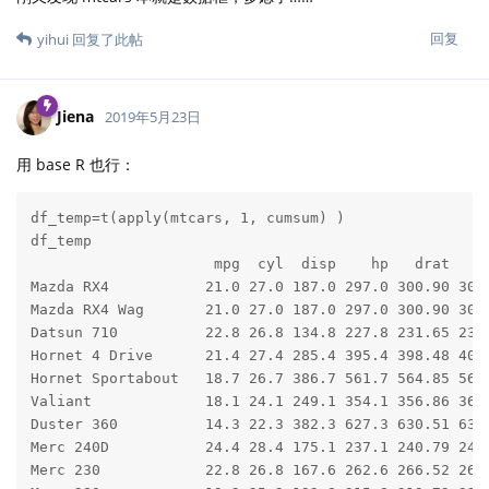
回复
yihui
回复了此帖
Jiena
2019年5月23日
用 base R 也行：
df_temp=t(apply(mtcars, 1, cumsum) )

df_temp

                     mpg  cyl  disp    hp   drat     
Mazda RX4           21.0 27.0 187.0 297.0 300.90 303.
Mazda RX4 Wag       21.0 27.0 187.0 297.0 300.90 303.
Datsun 710          22.8 26.8 134.8 227.8 231.65 233.
Hornet 4 Drive      21.4 27.4 285.4 395.4 398.48 401.
Hornet Sportabout   18.7 26.7 386.7 561.7 564.85 568.
Valiant             18.1 24.1 249.1 354.1 356.86 360.
Duster 360          14.3 22.3 382.3 627.3 630.51 634.
Merc 240D           24.4 28.4 175.1 237.1 240.79 243.
Merc 230            22.8 26.8 167.6 262.6 266.52 269.