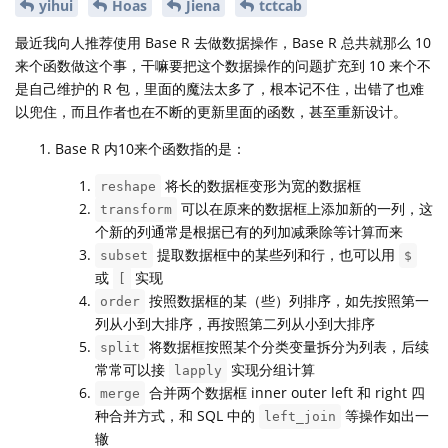
yihui
Hoas
Jiena
tctcab
最近我向人推荐使用 Base R 去做数据操作，Base R 总共就那么 10
来个函数做这个事，干嘛要把这个数据操作的问题扩充到 10 来个不
是自己维护的 R 包，里面的魔法太多了，根本记不住，出错了也难
以兜住，而且作者也在不断的更新里面的函数，甚至重新设计。
Base R 内10来个函数指的是：
将长的数据框变形为宽的数据框
reshape
可以在原来的数据框上添加新的一列，这
transform
个新的列通常是根据已有的列加减乘除等计算而来
提取数据框中的某些列和行，也可以用
subset
$
或
实现
[
按照数据框的某（些）列排序，如先按照第一
order
列从小到大排序，再按照第二列从小到大排序
将数据框按照某个分类变量拆分为列表，后续
split
常常可以接
实现分组计算
lapply
合并两个数据框 inner outer left 和 right 四
merge
种合并方式，和 SQL 中的
等操作如出一
left_join
辙