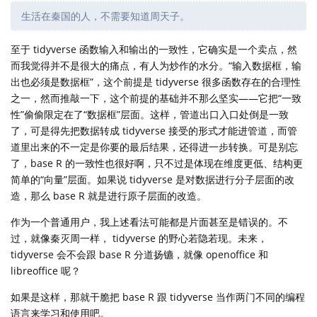
生活在秦国的人，不需要知道周天子。
至于 tidyverse 函数输入和输出的一致性，它确实是一个卖点，然
而我觉得并不是很大的痛点，有人为炒作的水分。“输入数据框，输
出也必须是数据框”，这个前提是 tidyverse 很多函数存在的合理性
之一，然而推敲一下，这个前提的基础并不那么坚实——它把“一致
性”偷偷限定在了“数据框”层面。这样，管道出口入口处倒是一致
了，可是得先把数据转成 tidyverse 接受的形式才能进管道，而管
道里出来的不一定是你要的最后结果，还得进一步转换。可是别忘
了，base R 的一致性也很好啊，只不过是体现在维度更低、结构更
简单的“向量”层面。如果说 tidyverse 是对数据进行分子层面的改
造，那么 base R 就是进行原子层面的改造。
作为一个普通用户，我上述看法可能都是片面甚至是错误的。不
过，就像秦灭周一样， tidyverse 的野心若隐若现。未来，
tidyverse 会不会跟 base R 分道扬镳，就像 openoffice 和
libreoffice 呢？
如果是这样，那就干脆把 base R 跟 tidyverse 当作两门不同的编程
语言来学习和使用吧。