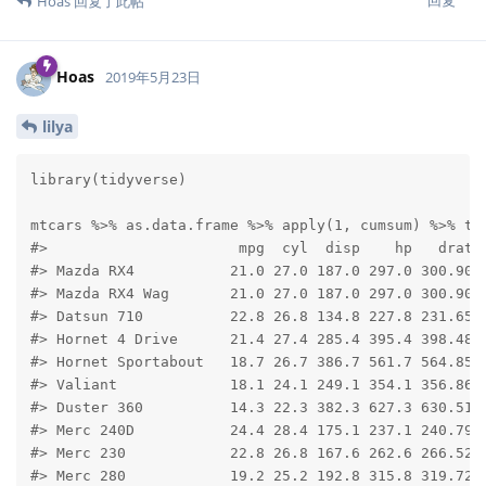
Hoas
回复了此帖
Hoas
2019年5月23日
lilya
library(tidyverse)

mtcars %>% as.data.frame %>% apply(1, cumsum) %>% t

#>                      mpg  cyl  disp    hp   drat  
#> Mazda RX4           21.0 27.0 187.0 297.0 300.90 3
#> Mazda RX4 Wag       21.0 27.0 187.0 297.0 300.90 3
#> Datsun 710          22.8 26.8 134.8 227.8 231.65 2
#> Hornet 4 Drive      21.4 27.4 285.4 395.4 398.48 4
#> Hornet Sportabout   18.7 26.7 386.7 561.7 564.85 5
#> Valiant             18.1 24.1 249.1 354.1 356.86 3
#> Duster 360          14.3 22.3 382.3 627.3 630.51 6
#> Merc 240D           24.4 28.4 175.1 237.1 240.79 2
#> Merc 230            22.8 26.8 167.6 262.6 266.52 2
#> Merc 280            19.2 25.2 192.8 315.8 319.72 3