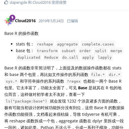
dapengde
和
Cloud2016
觉得很赞
Cloud2016
2019年5月24日
已编辑
Base R 的操作函数
stats 包：
reshape
aggregate
complete.cases
base 包：
transform
subset
order
split
merge
duplicated
Reduce
do.call
apply
lapply
Base R 的函数非常简洁明了，上面提及的数据操作函数都在 stats
和 base 两个包里，再比如文件操作的系列函数
file.*
dir.*
和字符串操作的系列函数
也都在一两个 Base R
sys.*
?regex
包里。它太丰富了，功能太全面了，可见
Base
是就其在 R 包的地
位而言，这样做对初学者太不友好，查看一下
就会发现 1232 个涉及诸多方面的函数，
ls("package:base")
极有可能当初设计的时候功能拆分没有到位，这些 Base R 的数据操
作函数功能很强，文档看起来很枯燥，导致 tidyverse 有机可乘，
将 reshape 函数拆成一个包，aggregate 函数在 dplyr 里拆成一段
一段的，诸如此类。Python 不这么干，分成一系列子模块，功能分