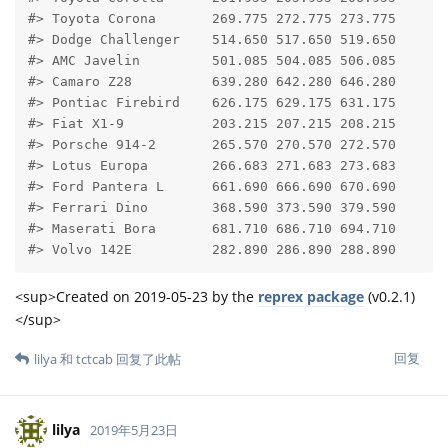
#> Toyota Corona       269.775 272.775 273.775

#> Dodge Challenger    514.650 517.650 519.650

#> AMC Javelin         501.085 504.085 506.085

#> Camaro Z28          639.280 642.280 646.280

#> Pontiac Firebird    626.175 629.175 631.175

#> Fiat X1-9           203.215 207.215 208.215

#> Porsche 914-2       265.570 270.570 272.570

#> Lotus Europa        266.683 271.683 273.683

#> Ford Pantera L      661.690 666.690 670.690

#> Ferrari Dino        368.590 373.590 379.590

#> Maserati Bora       681.710 686.710 694.710

#> Volvo 142E          282.890 286.890 288.890
<sup>Created on 2019-05-23 by the
reprex package
(v0.2.1)
</sup>
回复
lilya
和
tctcab
回复了此帖
lilya
2019年5月23日