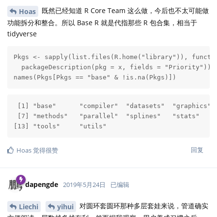
既然已经知道 R Core Team 这么做，今后也不太可能做
Hoas
功能拆分和整合。所以 Base R 就是代指那些 R 包合集，相当于
tidyverse
Pkgs <- sapply(list.files(R.home("library")), functio
  packageDescription(pkg = x, fields = "Priority"))

names(Pkgs[Pkgs == "base" & !is.na(Pkgs)])
 [1] "base"      "compiler"  "datasets"  "graphics"  
 [7] "methods"   "parallel"  "splines"   "stats"     
[13] "tools"     "utils"    
回复
Hoas
觉得很赞
dapengde
2019年5月24日
已编辑
对圆环套圆环那种多层套娃来说，管道确实
Liechi
yihui