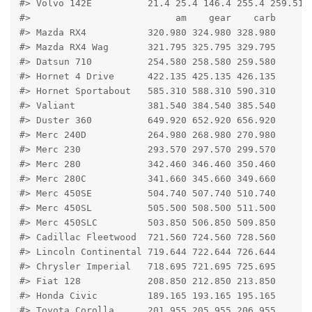
#> Volvo 142E          21.4 25.4 146.4 255.4 259.51 2
#>                          am    gear    carb

#> Mazda RX4           320.980 324.980 328.980

#> Mazda RX4 Wag       321.795 325.795 329.795

#> Datsun 710          254.580 258.580 259.580

#> Hornet 4 Drive      422.135 425.135 426.135

#> Hornet Sportabout   585.310 588.310 590.310

#> Valiant             381.540 384.540 385.540

#> Duster 360          649.920 652.920 656.920

#> Merc 240D           264.980 268.980 270.980

#> Merc 230            293.570 297.570 299.570

#> Merc 280            342.460 346.460 350.460

#> Merc 280C           341.660 345.660 349.660

#> Merc 450SE          504.740 507.740 510.740

#> Merc 450SL          505.500 508.500 511.500

#> Merc 450SLC         503.850 506.850 509.850

#> Cadillac Fleetwood  721.560 724.560 728.560

#> Lincoln Continental 719.644 722.644 726.644

#> Chrysler Imperial   718.695 721.695 725.695

#> Fiat 128            208.850 212.850 213.850

#> Honda Civic         189.165 193.165 195.165

#> Toyota Corolla      201.955 205.955 206.955
