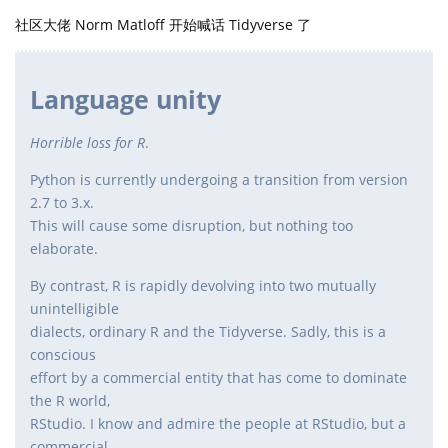
社区大佬 Norm Matloff 开始喊话 Tidyverse 了
Language unity
Horrible loss for R
.
Python is currently undergoing a transition from version
2.7 to 3.x.
This will cause some disruption, but nothing too
elaborate.
By contrast, R is rapidly devolving into two mutually
unintelligible
dialects, ordinary R and the Tidyverse. Sadly, this is a
conscious
effort by a commercial entity that has come to dominate
the R world,
RStudio. I know and admire the people at RStudio, but a
commercial