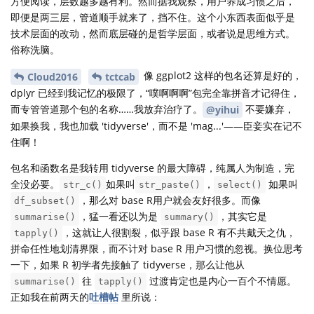
方便阅读，层数越多越有利。然而据我观察，用户养成习惯之后，
即便是两三层，管道顺手就来了，挡不住。这个小东西表面似乎是
技术层面的改动，然而底层碰的是哲学层面，或者说是思维方式。
俗称洗脑。
像 ggplot2 这样的包名还算是好的，
Cloud2016
tctcab
dplyr 已经到我记忆的极限了，“噗啊啊啊”包完全靠拼音才记得住，
而专管管道那个包的名称……我放弃治疗了。
不要嫌弃，
@yihui
如果换我，我也加载 'tidyverse'，而不是 'mag...'——臣妾实在记不
住啊！
包名和函数名是我转用 tidyverse 的最大障碍，纯属人为制造，完
全没必要。
如果叫
，
如果叫
str_c()
str_paste()
select()
，那么对 base R用户就会友好很多。而像
df_subset()
，猛一看还以为是
，其实它是
summarise()
summary()
，这就让人很割裂，似乎跟 base R 有不共戴天之仇，
tapply()
拼命任性地划清界限，而不计对 base R 用户习惯的忽视。换位思考
一下，如果 R 初学者先接触了 tidyverse，那么让他从
往
过渡肯定也是内心一百个不情愿。
summarise()
tapply()
正如我在前两天的
吐槽帖
里所说：