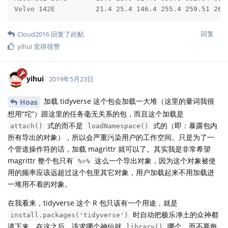
Volvo 142E          21.4 25.4 146.4 255.4 259.51 262
回复
Cloud2016
回复了此帖
yihui
觉得很赞
yihui
2019年5月23日
加载 tidyverse 这个包会加载一大堆（这里的量词我很
Hoas
想用“坨”）跟这里的任务毫无关系的包，而且这个加载是
式的而不是
式的（即：暴露包内
attach()
loadNamespace()
所有导出的对象），所以会严重污染用户的工作空间。只是为了一
个管道操作符的话，加载 magrittr 就可以了。其实我是非常希望
magrittr 整个包只有
这么一个导出对象，因为这个对象被使
%>%
用的频率应该远超过这个包里其它对象，用户加载起来不用加载进
一堆用不着的对象。
在我看来，tidyverse 这个 R 包只该有一个用途，就是
时自动把极乐净土的众神都
install.packages('tidyverse')
请下来。在这之后，该求哪个神仙就
哪个，而不要每
library()