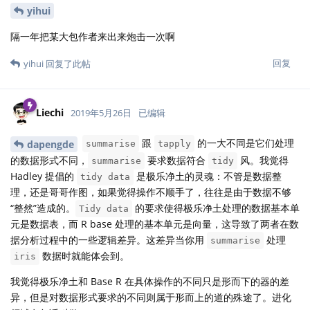
yihui
隔一年把某大包作者来出来炮击一次啊
回复
yihui
回复了此帖
Liechi
2019年5月26日
已编辑
跟
的一大不同是它们处理
dapengde
summarise
tapply
的数据形式不同，
要求数据符合
风。我觉得
summarise
tidy
Hadley 提倡的
是极乐净土的灵魂：不管是数据整
tidy data
理，还是哥哥作图，如果觉得操作不顺手了，往往是由于数据不够
“整然”造成的。
的要求使得极乐净土处理的数据基本单
Tidy data
元是数据表，而 R base 处理的基本单元是向量，这导致了两者在数
据分析过程中的一些逻辑差异。这差异当你用
处理
summarise
数据时就能体会到。
iris
我觉得极乐净土和 Base R 在具体操作的不同只是形而下的器的差
异，但是对数据形式要求的不同则属于形而上的道的殊途了。进化