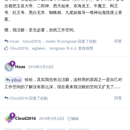
次都把玉皇大帝、二郎神、西天如来、东海龙王、牛魔王、阎王
爷、灶王爷、黑白无常、蜘蛛精、九尾妖狐等一堆神仙鬼怪摆上香
案。
嗯，我洁癖：若无必要，勿扰工作空间。
回复
Hoas
、
Cloud2016
，
medo
与
songxiao
回复了此帖
Cloud2016
、
wglaive
，
songxiao
与
4
人
觉得很赞
Hoas
2019年5月23日
哈哈，其实我也有点洁癖，这样用的原因之一是自己对
yihui
工作空间的了解没有那么深，现在看来我洁癖的空间又扩充了……
回复
Cloud2016
回复了此帖
Cloud2016
2019年5月23日
已编辑