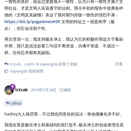
一致性的美好，就会过度敌视不一致性，以为只有一致性才属于文
明社会、才是文明人应该遵守的法则。我今年初的报告中借弗洛伊
德的《文明及其缺憾》表达了我对期刊排版一致性的强烈不满：
https://bit.ly/pagedown#39
文明的特征之一就是秩序（服
从），但它会压制个性。
再次澄清一点：我支持极乐净土，我认为它的积极作用远大于毒副
作用，我只是说没必要三句话不离管道，仿佛不管道、不成活一
样。任何忍术都有其缺陷。
回复
tctcab
、
Liechi
与
dapengde
回复了此帖
dapengde
觉得很赞
tctcab
2019年5月24日
已编辑
yihui
hadley大人很厉害，不过我也同意你的说法：将他偶像化并不好。
我现在算是极乐净土和基础R的混打选手, 极乐净土的包或者理念其