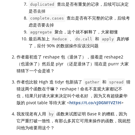
查出是否有重复的记录，后续可以决定
duplicated
是否去掉
查出是否有不完整的记录，后续考
complete.cases
虑是否要去掉
聚合，这个就不解释了，大家都懂
aggregate
最后再加上
、
和
真的够
Reduce
do.call
apply
了，应付 90% 的数据操作应该没问题
作者最初造了 reshape 包（退休了），接着是 reshape2
（也退休了）然后是 plyr （还是退休了）现在是 purrr 大家
猜猜下一个会是谁？
作者也比较 High 造 tidyr 包新搞了
和
猜
gather
spread
猜这两个函数在干嘛？ reshape ! 命名不直观大家都记不
住，结果只好请大家来决定叫个啥名好 ，因为又有超级豪华
版的 pivot table 等待大家 <
https://t.co/cJ0GM1VZ1H
>
我发现老有人用
函数来试图证明 Base R 的糟糕，因为
by
它严重打破一致性，有那么多其它可用来操作的函数，我就想
问他为啥要用这个？