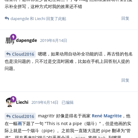
示补全拼写，这种方式对我的效果还不错
回复
dapengde
和
Liechi
回复了此帖
dapengde
2019年6月14日
嗯嗯，如果动用自动补全功能的话，再古怪的包名
Cloud2016
也是没问题的，只不过是交流时困难，比如在手机上回答别人提的
问题。
回复
Liechi
2019年6月14日
已编辑
magrittr 好像是得名于画家
René Magritte
，他
Cloud2016
在一幅
画
下题了一句 "This is not a pipe（烟斗）"，但是他画的实
际上就是一个烟斗（pipe）。之前我一直随大流把 pipe 翻译为“管
道”，现在看来叫“烟斗”似乎更合适：
将烟
到嘴里。
pipe
%>%