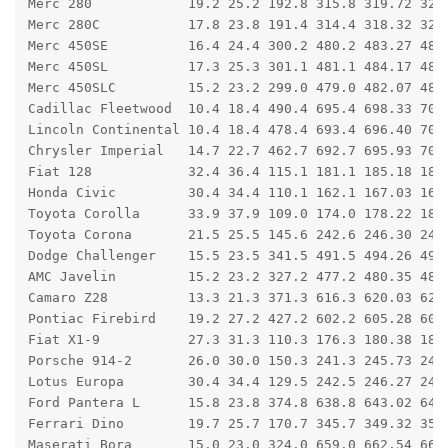
Merc 280            19.2 25.2 192.8 315.8 319.72 323.
Merc 280C           17.8 23.8 191.4 314.4 318.32 321.
Merc 450SE          16.4 24.4 300.2 480.2 483.27 487.
Merc 450SL          17.3 25.3 301.1 481.1 484.17 487.
Merc 450SLC         15.2 23.2 299.0 479.0 482.07 485.
Cadillac Fleetwood  10.4 18.4 490.4 695.4 698.33 703.
Lincoln Continental 10.4 18.4 478.4 693.4 696.40 701.
Chrysler Imperial   14.7 22.7 462.7 692.7 695.93 701.
Fiat 128            32.4 36.4 115.1 181.1 185.18 187.
Honda Civic         30.4 34.4 110.1 162.1 167.03 168.
Toyota Corolla      33.9 37.9 109.0 174.0 178.22 180.
Toyota Corona       21.5 25.5 145.6 242.6 246.30 248.
Dodge Challenger    15.5 23.5 341.5 491.5 494.26 497.
AMC Javelin         15.2 23.2 327.2 477.2 480.35 483.
Camaro Z28          13.3 21.3 371.3 616.3 620.03 623.
Pontiac Firebird    19.2 27.2 427.2 602.2 605.28 609.
Fiat X1-9           27.3 31.3 110.3 176.3 180.38 182.
Porsche 914-2       26.0 30.0 150.3 241.3 245.73 247.
Lotus Europa        30.4 34.4 129.5 242.5 246.27 247.
Ford Pantera L      15.8 23.8 374.8 638.8 643.02 646.
Ferrari Dino        19.7 25.7 170.7 345.7 349.32 352.
Maserati Bora       15.0 23.0 324.0 659.0 662.54 666.