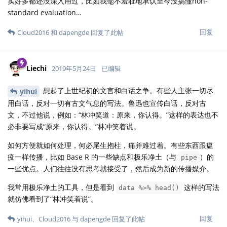
实好多都还没深入用过，比如我毫不羞耻地承认至今没搞懂non-
standard evaluation…
回复
Cloud2016
和
dapengde
回复了此帖
Liechi
2019年5月24日
已编辑
想起了上世纪初的文言和白话之争。有些人主张一切尽
yihui
用白话，反对一切有古文气息的写法。鲁迅也宣传白话，反对古
文，不过他说，例如：“林冲笑道：原来，你认得。”这样的表达也不
必非要写成“原来，你认得。”林冲笑着说。
如何方便就如何处理，何必尾生抱柱，痛并难过着。有些东西跟瘟
疫一样传播，比如 Base R 的一些缺点和极乐净土（与
）的
pipe
一些优点。人们往往没有思考就接受了，然后成为新的传播媒介。
我常用极乐净土的工具，但是看到
这样的写法
data %>% head()
就仿佛看到了“林冲笑着说”。
回复
yihui
、
Cloud2016
与
dapengde
回复了此帖