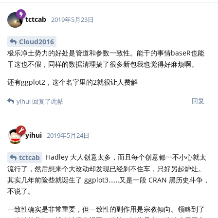
tctcab
2019年5月23日
Cloud2016
极乐净土势力的好处是管道和参数一致性。能干的事情baseR也能
干这也不假，同样的数据清理搞了很多新包我也觉得好麻烦啊。
还有ggplot2，这个名字里的2就很让人费解
回复
yihui
回复了此帖
yihui
2019年5月24日
Hadley 大人创意太多，而且每个创意都一不小心就太
tctcab
流行了，然后想来个大改动却发现已经刹不住车，只好另起炉灶。
其实几年前险些就诞生了 ggplot3……又是一段 CRAN 黑历史斗争，
不说了。
一致性确实是非常重要，但一致性的副作用是宗教倾向。领略到了