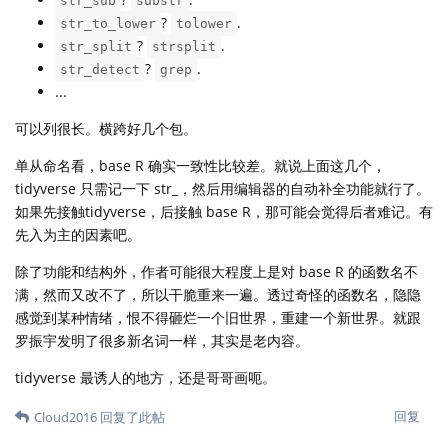
str_sub
substr
?
.
str_to_lower
tolower
?
.
str_split
strsplit
?
.
str_detect
grep
...
可以列很长。横跨好几个包。
单从命名看，base R 确实一致性比较差。就说上面这几个，
tidyverse 只需记一下 str_，然后用编辑器的自动补全功能就行了。
如果先接触tidyverse，后接触 base R，那可能会觉得后者难记。有
先入为主的因素吧。
除了功能和结构外，作者可能很大程度上是对 base R 的函数名不
满，然而又改不了，所以干脆重来一遍。透过奇怪的函数名，隐隐
感觉到某种情绪，恨不得砸烂一个旧世界，重建一个新世界。就跟
罗振宇发明了很多新名词一样，其实是老内容。
tidyverse 最诱人的地方，还是哥哥画呃。
回复
Cloud2016
回复了此帖