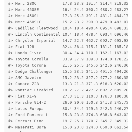
#> Merc 280C           17.8 23.8 191.4 314.4 318.32 3
#> Merc 450SE          16.4 24.4 300.2 480.2 483.27 4
#> Merc 450SL          17.3 25.3 301.1 481.1 484.17 4
#> Merc 450SLC         15.2 23.2 299.0 479.0 482.07 4
#> Cadillac Fleetwood  10.4 18.4 490.4 695.4 698.33 7
#> Lincoln Continental 10.4 18.4 478.4 693.4 696.40 7
#> Chrysler Imperial   14.7 22.7 462.7 692.7 695.93 7
#> Fiat 128            32.4 36.4 115.1 181.1 185.18 1
#> Honda Civic         30.4 34.4 110.1 162.1 167.03 1
#> Toyota Corolla      33.9 37.9 109.0 174.0 178.22 1
#> Toyota Corona       21.5 25.5 145.6 242.6 246.30 2
#> Dodge Challenger    15.5 23.5 341.5 491.5 494.26 4
#> AMC Javelin         15.2 23.2 327.2 477.2 480.35 4
#> Camaro Z28          13.3 21.3 371.3 616.3 620.03 6
#> Pontiac Firebird    19.2 27.2 427.2 602.2 605.28 6
#> Fiat X1-9           27.3 31.3 110.3 176.3 180.38 1
#> Porsche 914-2       26.0 30.0 150.3 241.3 245.73 2
#> Lotus Europa        30.4 34.4 129.5 242.5 246.27 2
#> Ford Pantera L      15.8 23.8 374.8 638.8 643.02 6
#> Ferrari Dino        19.7 25.7 170.7 345.7 349.32 3
#> Maserati Bora       15.0 23.0 324.0 659.0 662.54 6