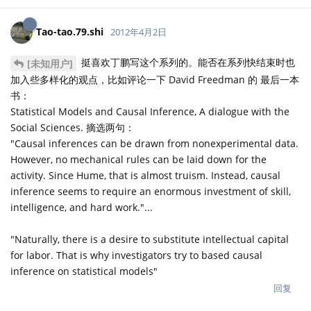
Tao-tao.79.shi
2012年4月2日
挺喜欢丁鹏写这个系列的。能否在系列快结束时也
[未知用户]
加入些多样化的观点，比如评论一下 David Freedman 的 最后一本
书：
Statistical Models and Causal Inference, A dialogue with the
Social Sciences. 摘选两句：
"Causal inferences can be drawn from nonexperimental data.
However, no mechanical rules can be laid down for the
activity. Since Hume, that is almost truism. Instead, causal
inference seems to require an enormous investment of skill,
intelligence, and hard work."...
"Naturally, there is a desire to substitute intellectual capital
for labor. That is why investigators try to based causal
inference on statistical models"
回复