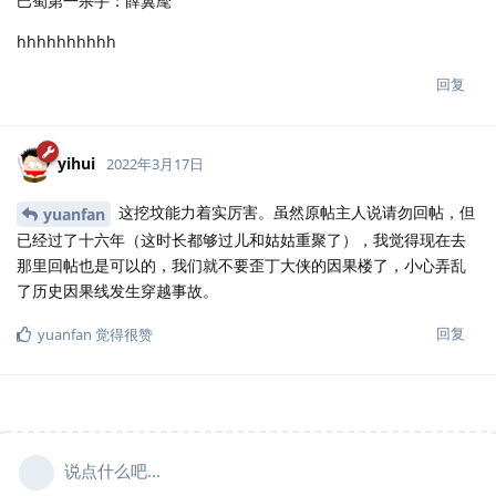
巴蜀第一杀手：薛翼麾
hhhhhhhhhh
回复
yihui
2022年3月17日
这挖坟能力着实厉害。虽然原帖主人说请勿回帖，但
yuanfan
已经过了十六年（这时长都够过儿和姑姑重聚了），我觉得现在去
那里回帖也是可以的，我们就不要歪丁大侠的因果楼了，小心弄乱
了历史因果线发生穿越事故。
回复
yuanfan
觉得很赞
说点什么吧...