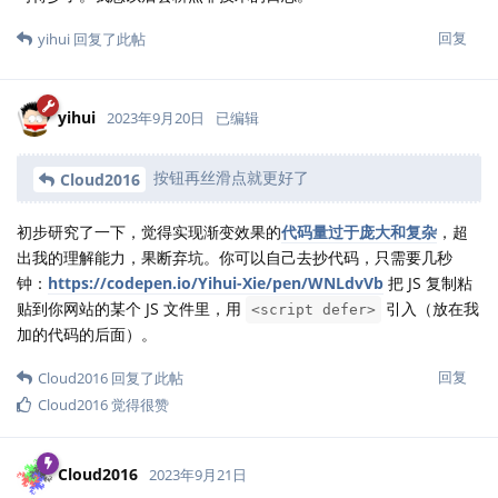
回复
yihui
回复了此帖
yihui
2023年9月20日
已编辑
按钮再丝滑点就更好了
Cloud2016
初步研究了一下，觉得实现渐变效果的
代码量过于庞大和复杂
，超
出我的理解能力，果断弃坑。你可以自己去抄代码，只需要几秒
钟：
https://codepen.io/Yihui-Xie/pen/WNLdvVb
把 JS 复制粘
贴到你网站的某个 JS 文件里，用
引入（放在我
<script defer>
加的代码的后面）。
回复
Cloud2016
回复了此帖
Cloud2016
觉得很赞
Cloud2016
2023年9月21日