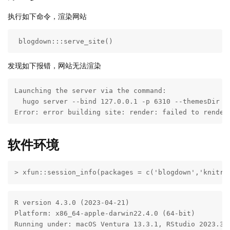
执行如下命令，渲染网站
 blogdown:::serve_site()
发现如下报错，网站无法渲染
Launching the server via the command:

  hugo server --bind 127.0.0.1 -p 6310 --themesDir th
Error: error building site: render: failed to render
软件环境
> xfun::session_info(packages = c('blogdown','knitr'
R version 4.3.0 (2023-04-21)

Platform: x86_64-apple-darwin22.4.0 (64-bit)

Running under: macOS Ventura 13.3.1, RStudio 2023.3.1