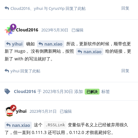
回复
Cloud2016
、
yihui
与
CyrusYip
回复了此帖
Cloud2016
2023年5月30日
已编辑
确如
所说，更新软件的时候，顺带也更
yihui
nan.xiao
新了 Hugo 。没有倒腾新网站，按照
给的链接，更
nan.xiao
新了 with 的写法就好了。
回复
yihui
回复了此帖
Cloud2016
于
2023年5月30日
添加
标签
已解决
yihui
2023年5月31日
已编辑
这个
变量似乎名义上已经被弃用很久
nan.xiao
.RSSLink
了，但一直到 0.111.3 还可以用，0.112.0 才彻底毙掉它。