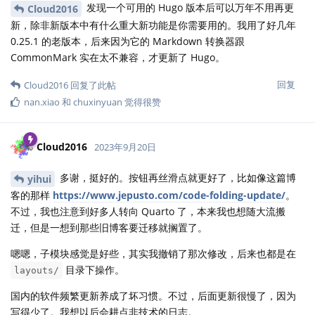
发现一个可用的 Hugo 版本后可以万年不用再更
Cloud2016
新，除非新版本中有什么重大新功能是你需要用的。我用了好几年
0.25.1 的老版本，后来因为它的 Markdown 转换器跟
CommonMark 实在太不兼容，才更新了 Hugo。
回复
Cloud2016
回复了此帖
nan.xiao
和
chuxinyuan
觉得很赞
Cloud2016
2023年9月20日
多谢，挺好的。按钮再丝滑点就更好了，比如像这篇博
yihui
客的那样
https://www.jepusto.com/code-folding-update/
。
不过，我也注意到好多人转向 Quarto 了，本来我也想随大流搬
迁，但是一想到那些旧博客要迁移就搁置了。
嗯嗯，子模块感觉是好些，其实我撤销了那次修改，后来也都是在
目录下操作。
layouts/
国内的软件频繁更新养成了坏习惯。不过，后面更新很慢了，因为
写得少了。我想以后会耕点非技术的日志。