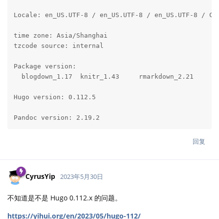
Locale: en_US.UTF-8 / en_US.UTF-8 / en_US.UTF-8 / C /
time zone: Asia/Shanghai

tzcode source: internal

Package version:

  blogdown_1.17  knitr_1.43     rmarkdown_2.21

Hugo version: 0.112.5

Pandoc version: 2.19.2
回复
CyrusYip
2023年5月30日
不知道是不是 Hugo 0.112.x 的问题。
https://yihui.org/en/2023/05/hugo-112/