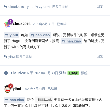
回复
Cloud2016
、
yihui
与
CyrusYip
回复了此帖
Cloud2016
2023年5月30日
已编辑
确如
所说，更新软件的时候，顺带也更
yihui
nan.xiao
新了 Hugo 。没有倒腾新网站，按照
给的链接，更
nan.xiao
新了 with 的写法就好了。
回复
yihui
回复了此帖
Cloud2016
于
2023年5月30日
添加
标签
已解决
yihui
2023年5月31日
已编辑
这个
变量似乎名义上已经被弃用很久
nan.xiao
.RSSLink
了，但一直到 0.111.3 还可以用，0.112.0 才彻底毙掉它。