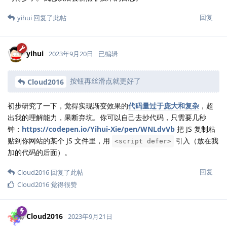
回复
yihui
回复了此帖
yihui
2023年9月20日
已编辑
按钮再丝滑点就更好了
Cloud2016
初步研究了一下，觉得实现渐变效果的
代码量过于庞大和复杂
，超
出我的理解能力，果断弃坑。你可以自己去抄代码，只需要几秒
钟：
https://codepen.io/Yihui-Xie/pen/WNLdvVb
把 JS 复制粘
贴到你网站的某个 JS 文件里，用
引入（放在我
<script defer>
加的代码的后面）。
回复
Cloud2016
回复了此帖
Cloud2016
觉得很赞
Cloud2016
2023年9月21日