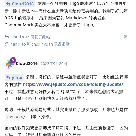
发现一个可用的 Hugo 版本后可以万年不用再更
Cloud2016
新，除非新版本中有什么重大新功能是你需要用的。我用了好几年
0.25.1 的老版本，后来因为它的 Markdown 转换器跟
CommonMark 实在太不兼容，才更新了 Hugo。
回复
Cloud2016
回复了此帖
nan.xiao
和
chuxinyuan
觉得很赞
Cloud2016
2023年9月20日
多谢，挺好的。按钮再丝滑点就更好了，比如像这篇博
yihui
客的那样
https://www.jepusto.com/code-folding-update/
。
不过，我也注意到好多人转向 Quarto 了，本来我也想随大流搬
迁，但是一想到那些旧博客要迁移就搁置了。
嗯嗯，子模块感觉是好些，其实我撤销了那次修改，后来也都是在
目录下操作。
layouts/
国内的软件频繁更新养成了坏习惯。不过，后面更新很慢了，因为
写得少了。我想以后会耕点非技术的日志。