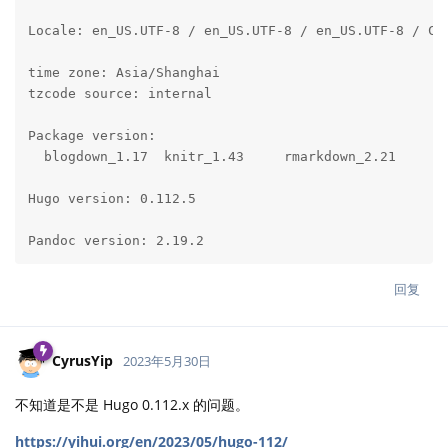
Locale: en_US.UTF-8 / en_US.UTF-8 / en_US.UTF-8 / C /
time zone: Asia/Shanghai

tzcode source: internal

Package version:

  blogdown_1.17  knitr_1.43     rmarkdown_2.21

Hugo version: 0.112.5

Pandoc version: 2.19.2
回复
CyrusYip
2023年5月30日
不知道是不是 Hugo 0.112.x 的问题。
https://yihui.org/en/2023/05/hugo-112/