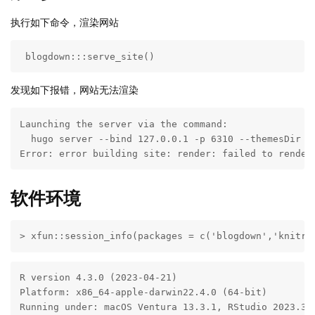
执行如下命令，渲染网站
 blogdown:::serve_site()
发现如下报错，网站无法渲染
Launching the server via the command:

  hugo server --bind 127.0.0.1 -p 6310 --themesDir th
Error: error building site: render: failed to render
软件环境
> xfun::session_info(packages = c('blogdown','knitr'
R version 4.3.0 (2023-04-21)

Platform: x86_64-apple-darwin22.4.0 (64-bit)

Running under: macOS Ventura 13.3.1, RStudio 2023.3.1