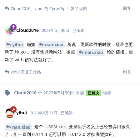
回复
Cloud2016
、
yihui
与
CyrusYip
回复了此帖
Cloud2016
2023年5月30日
已编辑
确如
所说，更新软件的时候，顺带也更
yihui
nan.xiao
新了 Hugo 。没有倒腾新网站，按照
给的链接，更
nan.xiao
新了 with 的写法就好了。
回复
yihui
回复了此帖
Cloud2016
于
2023年5月30日
添加
标签
已解决
yihui
2023年5月31日
已编辑
这个
变量似乎名义上已经被弃用很久
nan.xiao
.RSSLink
了，但一直到 0.111.3 还可以用，0.112.0 才彻底毙掉它。