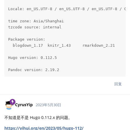
Locale: en_US.UTF-8 / en_US.UTF-8 / en_US.UTF-8 / C /
time zone: Asia/Shanghai

tzcode source: internal

Package version:

  blogdown_1.17  knitr_1.43     rmarkdown_2.21

Hugo version: 0.112.5

Pandoc version: 2.19.2
回复
CyrusYip
2023年5月30日
不知道是不是 Hugo 0.112.x 的问题。
https://yihui.org/en/2023/05/hugo-112/