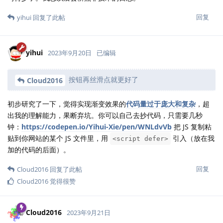
回复
yihui
回复了此帖
yihui
2023年9月20日
已编辑
按钮再丝滑点就更好了
Cloud2016
初步研究了一下，觉得实现渐变效果的
代码量过于庞大和复杂
，超
出我的理解能力，果断弃坑。你可以自己去抄代码，只需要几秒
钟：
https://codepen.io/Yihui-Xie/pen/WNLdvVb
把 JS 复制粘
贴到你网站的某个 JS 文件里，用
引入（放在我
<script defer>
加的代码的后面）。
回复
Cloud2016
回复了此帖
Cloud2016
觉得很赞
Cloud2016
2023年9月21日