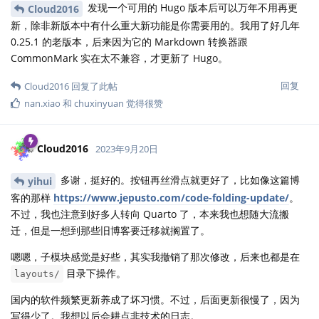
发现一个可用的 Hugo 版本后可以万年不用再更
Cloud2016
新，除非新版本中有什么重大新功能是你需要用的。我用了好几年
0.25.1 的老版本，后来因为它的 Markdown 转换器跟
CommonMark 实在太不兼容，才更新了 Hugo。
回复
Cloud2016
回复了此帖
nan.xiao
和
chuxinyuan
觉得很赞
Cloud2016
2023年9月20日
多谢，挺好的。按钮再丝滑点就更好了，比如像这篇博
yihui
客的那样
https://www.jepusto.com/code-folding-update/
。
不过，我也注意到好多人转向 Quarto 了，本来我也想随大流搬
迁，但是一想到那些旧博客要迁移就搁置了。
嗯嗯，子模块感觉是好些，其实我撤销了那次修改，后来也都是在
目录下操作。
layouts/
国内的软件频繁更新养成了坏习惯。不过，后面更新很慢了，因为
写得少了。我想以后会耕点非技术的日志。