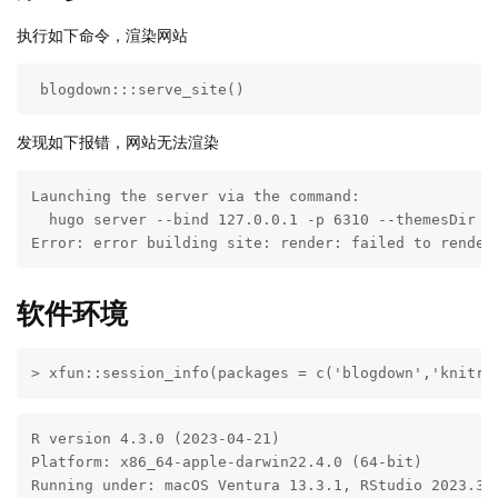
执行如下命令，渲染网站
 blogdown:::serve_site()
发现如下报错，网站无法渲染
Launching the server via the command:

  hugo server --bind 127.0.0.1 -p 6310 --themesDir th
Error: error building site: render: failed to render
软件环境
> xfun::session_info(packages = c('blogdown','knitr'
R version 4.3.0 (2023-04-21)

Platform: x86_64-apple-darwin22.4.0 (64-bit)

Running under: macOS Ventura 13.3.1, RStudio 2023.3.1