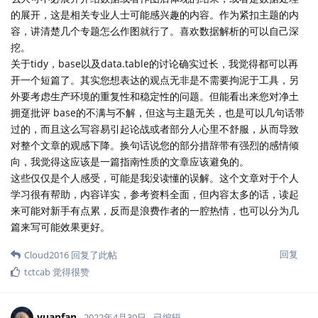
的展开，这是相关专业人士可能感兴趣的内容。作为紧扣主题的内
容，讲清楚几个专题怎么作图就行了。喜欢数据解析的可以自己深
挖。
关于tidy，base以及data.table的讨论确实过长，我觉得都可以再
开一个短篇了。其实您想表达的观点无非是不需要拘泥于工具，另
外要考虑生产环境的重复性和稳定性的问题。但能看出来您对净土
拥趸批评 base的不满与不解，但这与主题无关，也是可以几句话带
过的，而且这么写容易引起论战或者部分人心里不舒服，从而导致
对整个文章的观感下降。换句话说您的部分措辞带有强烈的感情倾
向，我觉得这应该是一篇指南性质的文章应该避免的。
这些仅仅是个人感受，可能是我没读懂的误解。这个文章对于个人
学习很有帮助，内容详实，参考资料全面，但内容太多的话，读起
来可能对新手有点累，反而是浪费作者的一腔热情，也可以分为几
篇来写可能效果更好。
回复
Cloud2016
回复了此帖
tctcab
觉得很赞
yuanfan
2022年4月30日
已编辑