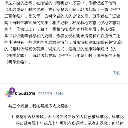
个这方面的故事。在顾诚的《南明史》序言中，作者记述了他写
《李岩质疑》时的过程。在延安整风期间，郭沫若写了一篇《甲申
三百年祭》，是关于一位叫李岩的人的史论文章。但作者在广泛查
阅了当时任职官员的文集、相关记载、档案和地方志（仅地方志就
查了一千篇以上），做了一番相当彻底的资料普查后，并未找到一
条可以证明李岩存在的史料。作者发现在明末清初有许多流传广泛
的小说中有一些虚构的李岩故事情节，后来清初史家编纂有关“流寇”
的书籍时依然真伪莫辨，误采入书，最典型的是康熙年间成书的
《明季北略》。而郭沫若在写《甲申三百年祭》时引用最多的正是
《明季北略》。
回复
Cloud2016
2022年4月30日
一共三个问题，我按照顺序依次回答：
就这个表格来说，因为各年各年段的人口已被标准化，标准化
的口径每隔十年或几十年可能有所调整，笔者未深究，但总体