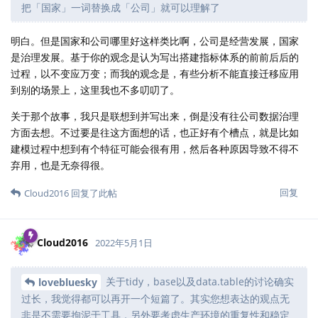
把「国家」一词替换成「公司」就可以理解了
明白。但是国家和公司哪里好这样类比啊，公司是经营发展，国家
是治理发展。基于你的观念是认为写出搭建指标体系的前前后后的
过程，以不变应万变；而我的观念是，有些分析不能直接迁移应用
到别的场景上，这里我也不多叨叨了。
关于那个故事，我只是联想到并写出来，倒是没有往公司数据治理
方面去想。不过要是往这方面想的话，也正好有个槽点，就是比如
建模过程中想到有个特征可能会很有用，然后各种原因导致不得不
弃用，也是无奈得很。
回复
Cloud2016
回复了此帖
Cloud2016
2022年5月1日
关于tidy，base以及data.table的讨论确实
lovebluesky
过长，我觉得都可以再开一个短篇了。其实您想表达的观点无
非是不需要拘泥于工具，另外要考虑生产环境的重复性和稳定