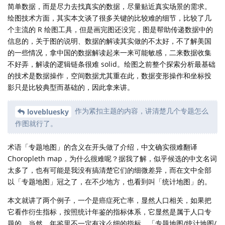
简单数据，而是尽力去找真实的数据，尽量贴近真实场景的需求。
绘图技术方面，其实本文谈了很多关键的比较难的细节，比较了几
个主流的 R 绘图工具，但是画完图还没完，图是帮助传递数据中的
信息的，关于图的说明、数据的解读其实做的不太好，不了解美国
的一些情况，拿中国的数据解读起来一来可能敏感，二来数据收集
不好弄，解读的逻辑链条很难 solid。绘图之前整个探索分析最基础
的技术是数据操作，空间数据尤其重在此，数据变形操作和坐标投
影只是比较典型而基础的，因此拿来讲。
作为紧扣主题的内容，讲清楚几个专题怎么
lovebluesky
作图就行了。
术语「专题地图」的含义在开头做了介绍，中文确实很难翻译
Choropleth map，为什么很难呢？据我了解，似乎候选的中文名词
太多了，也有可能是我没有搞清楚它们的细微差异，而在文中全部
以「专题地图」冠之了，在不少地方，也看到叫「统计地图」的。
本文就讲了两个例子，一个是癌症死亡率，显然人口相关，如果把
它看作衍生指标，按照统计年鉴的指标体系，它显然是属于人口专
题的，当然，年鉴里不一定有这么细的指标。「专题地图/统计地图/