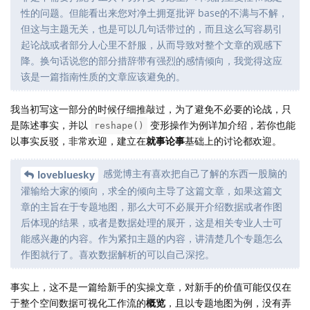
性的问题。但能看出来您对净土拥趸批评 base的不满与不解，
但这与主题无关，也是可以几句话带过的，而且这么写容易引
起论战或者部分人心里不舒服，从而导致对整个文章的观感下
降。换句话说您的部分措辞带有强烈的感情倾向，我觉得这应
该是一篇指南性质的文章应该避免的。
我当初写这一部分的时候仔细推敲过，为了避免不必要的论战，只
是陈述事实，并以
变形操作为例详加介绍，若你也能
reshape()
以事实反驳，非常欢迎，建立在
就事论事
基础上的讨论都欢迎。
感觉博主有喜欢把自己了解的东西一股脑的
lovebluesky
灌输给大家的倾向，求全的倾向主导了这篇文章，如果这篇文
章的主旨在于专题地图，那么大可不必展开介绍数据或者作图
后体现的结果，或者是数据处理的展开，这是相关专业人士可
能感兴趣的内容。作为紧扣主题的内容，讲清楚几个专题怎么
作图就行了。喜欢数据解析的可以自己深挖。
事实上，这不是一篇给新手的实操文章，对新手的价值可能仅仅在
于整个空间数据可视化工作流的
概览
，且以专题地图为例，没有弄