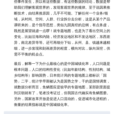
些事件发生，所以有这些数据，有这些数据的结论，数据是帮
助我们理解客观世界的，发现客观世界的规律。至于说因果推
断技术，由结果推原因，几乎不可能。了解任何一个业务/领
域，从时间、空间、人群、行业拆分去分析，这是从某个产品
课听来的，是个指导思想，类似九阴真经的总纲，有点务虚，
既然是展望就虚一点啰！就专题地图，也是为了看出空间上的
变化，比如沿海和内陆，经济发达地区和不发达地区，东西差
异，南北差异等等。还可再细分下钻，从州、县、镇越来越精
细，进一步发现和刻画差异的程度，横向对比，纵向深挖，供
需不平衡的机会点。
最后，解释一下为什么最核心的是中国城镇化率，人口问题是
根本问题，人口的结构性变化（比如年龄结构、性别结构、城
乡结构等）影响国势，日本统计局的专题地图上都标识「国
势」二字，统计学早期被认为是国势之学，干的是国情调查，
就数据分析而言，鱼鳞图应是较早的专题地图，某部剧里面提
到汉朝就有了，笔者没考证过，但我国古代确实有鱼鳞图册。
另外，国家改革开放是促进人口流动的，促进城市化进程的，
衡量的结果指标就是中国城镇化率。