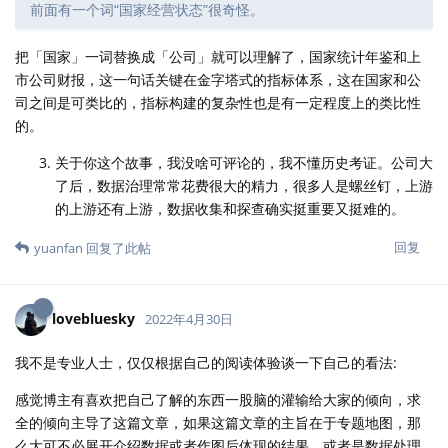
前面有一个词“国家经营状态”很奇怪。
把「国家」一词替换成「公司」就可以理解了，国家统计年鉴和上
市公司财报，这一句话关键在金字塔式的指标体系，这在国家和公
司之间是可类比的，指标构建的复杂性也是有一定程度上的类比性
的。
关于你这个故事，我没啥可评论的，我不懂历史考证。公司大
了后，数据治理常常花费很大的精力，很多人是螺丝钉，上游
的上游还有上游，数据收集和探查确实挺重要又挺难的。
回复
yuanfan
回复了此帖
lovebluesky
2022年4月30日
我不是专业人士，仅仅根据自己的阅读体验谈一下自己的看法:
感觉博主有喜欢把自己了解的东西一股脑的灌输给大家的倾向，求
全的倾向主导了这篇文章，如果这篇文章的主旨在于专题地图，那
么大可不必展开介绍数据或者作图后体现的结果，或者是数据处理