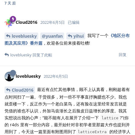
7 天
后
Cloud2016
2022年6月5日
已编辑
我写了一个
《地区分布
lovebluesky
@yuanfan
yihui
图及其应用》番外篇
，欢迎各位前来接着吐槽!
回复
lovebluesky
回复了此帖
lovebluesky
2022年6月5日
最近有点忙其他事情，顾不上认真看，刚刚趁着有
Cloud2016
点时间扫了一遍。干货很多，对一些不平事直抒胸臆也不少。我也
就歪楼一下，反正作为一个老白菜鸟，还有脸在这里经常发言就是
凭借的谁也不认识，外加马齿渐长之后脸皮日益增长的厚度。我其
实想说出我的心声：“能不能有人在展开了介绍一下
?”(你
lattice
的 r4ds 里有一部分内容，最开始针对非初学者里那篇大作也提到并
用到了，今天这一篇里面有附图用到了
的经济学人
latticeExtra