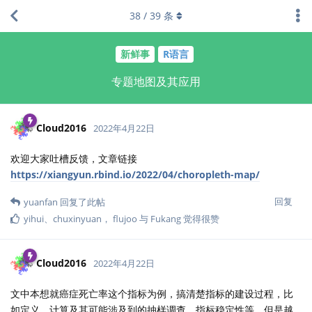
38
/
39
条
新鲜事
R语言
专题地图及其应用
Cloud2016
2022年4月22日
欢迎大家吐槽反馈，文章链接
https://xiangyun.rbind.io/2022/04/choropleth-map/
回复
yuanfan
回复了此帖
yihui
、
chuxinyuan
，
flujoo
与
Fukang
觉得很赞
Cloud2016
2022年4月22日
文中本想就癌症死亡率这个指标为例，搞清楚指标的建设过程，比
如定义、计算及其可能涉及到的抽样调查、指标稳定性等，但是越