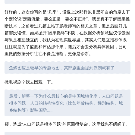
好样的，这次你写的是“几乎”，没像上次那样以非黑即白的角度去下
个定论说“定西流量，要么正常，要么不正常”。我是真不了解因果推
断技术，之前看过几篇主站丁鹏老师写的相关文章，但是后面好几
篇都没读懂。如果抛开“因果循环”不谈，在数据分析领域里仅假设因
与果是相互独立的，我认为在现实世界里，其实人们建立指标体系
往往就是为了监测和评估那个果，随后才会去分析具体原因，公司
里做的数据分析往往不像是推断，更像是诊断。
鱼鳞图应是较早的专题地图，某部剧里面提到汉朝就有了
撒电视剧？我去围观一下。
最后，解释一下为什么最核心的是中国城镇化率，人口问题是
根本问题，人口的结构性变化（比如年龄结构、性别结构、城
乡结构等）影响国势……
额，造成“人口问题是根本问题”的原因很复杂，这里我先不叨叨了。