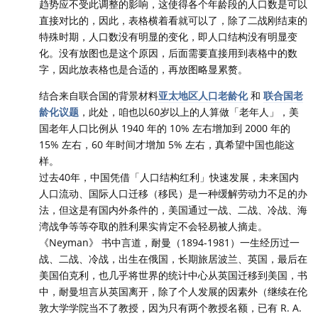
趋势应不受此调整的影响，这使得各个年龄段的人口数是可以
直接对比的，因此，表格横着看就可以了，除了二战刚结束的
特殊时期，人口数没有明显的变化，即人口结构没有明显变
化。没有放图也是这个原因，后面需要直接用到表格中的数
字，因此放表格也是合适的，再放图略显累赘。
结合来自联合国的背景材料
亚太地区人口老龄化
和
联合国老
龄化议题
，此处，咱也以60岁以上的人算做「老年人」，美
国老年人口比例从 1940 年的 10% 左右增加到 2000 年的
15% 左右，60 年时间才增加 5% 左右，真希望中国也能这
样。
过去40年，中国凭借「人口结构红利」快速发展，未来国内
人口流动、国际人口迁移（移民）是一种缓解劳动力不足的办
法，但这是有国内外条件的，美国通过一战、二战、冷战、海
湾战争等等夺取的胜利果实肯定不会轻易被人摘走。
《Neyman》 书中言道，耐曼（1894-1981）一生经历过一
战、二战、冷战，出生在俄国，长期旅居波兰、英国，最后在
美国伯克利，也几乎将世界的统计中心从英国迁移到美国，书
中，耐曼坦言从英国离开，除了个人发展的因素外（继续在伦
敦大学学院当不了教授，因为只有两个教授名额，已有 R. A.