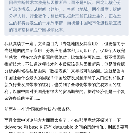
因果推断技术本质是从因推断果，而不是相反。围绕此核心分
析总体概况，从时间（趋势）、空间（地域）两个维度，拆解
分析人群、行业变化，相信可以据此理解已经发生的、正在发
生的和将要发生的一系列事情，而衡量中国城市化进程最直接
的结果指标就是中国城镇化率。
我认真读了一遍，文章题目为《专题地图及其应用》，但更偏向于
专题地图的展示应用，分析应用基本都点到即止了。仅我个人读完
的感觉，很多地方言辞写的很绝对，比如相信可以xx。我不懂因果
推断技术，不知道这项技术的本质应该是从因推断果，但是做数据
分析的时候往往是由果（数据表象）来寻找可能的因。这就是当今
中国社会什么最大的因呢？中国经济发展起来除了人口红利和很多
新兴行业发展带来的红利，也受到了全球化带来的贸易方面的红
利，以前中国对美国是有很大的贸易顺差的。探讨经济会是一个复
杂许多倍的主题……
前面有一个词“国家经营状态”很奇怪。
而且文章中讨论的方方面面太多了，小结那里竟然还探讨了一下
tidyverse 和 base R 还有 data.table 之间的恩怨情仇，到底是要写