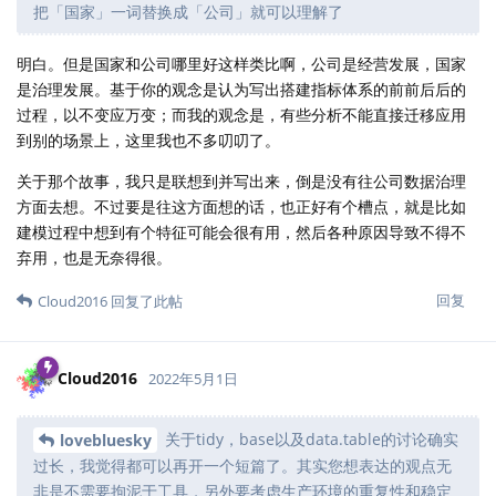
把「国家」一词替换成「公司」就可以理解了
明白。但是国家和公司哪里好这样类比啊，公司是经营发展，国家
是治理发展。基于你的观念是认为写出搭建指标体系的前前后后的
过程，以不变应万变；而我的观念是，有些分析不能直接迁移应用
到别的场景上，这里我也不多叨叨了。
关于那个故事，我只是联想到并写出来，倒是没有往公司数据治理
方面去想。不过要是往这方面想的话，也正好有个槽点，就是比如
建模过程中想到有个特征可能会很有用，然后各种原因导致不得不
弃用，也是无奈得很。
回复
Cloud2016
回复了此帖
Cloud2016
2022年5月1日
关于tidy，base以及data.table的讨论确实
lovebluesky
过长，我觉得都可以再开一个短篇了。其实您想表达的观点无
非是不需要拘泥于工具，另外要考虑生产环境的重复性和稳定