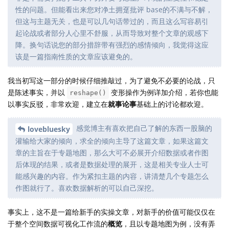
性的问题。但能看出来您对净土拥趸批评 base的不满与不解，
但这与主题无关，也是可以几句话带过的，而且这么写容易引
起论战或者部分人心里不舒服，从而导致对整个文章的观感下
降。换句话说您的部分措辞带有强烈的感情倾向，我觉得这应
该是一篇指南性质的文章应该避免的。
我当初写这一部分的时候仔细推敲过，为了避免不必要的论战，只
是陈述事实，并以
变形操作为例详加介绍，若你也能
reshape()
以事实反驳，非常欢迎，建立在
就事论事
基础上的讨论都欢迎。
感觉博主有喜欢把自己了解的东西一股脑的
lovebluesky
灌输给大家的倾向，求全的倾向主导了这篇文章，如果这篇文
章的主旨在于专题地图，那么大可不必展开介绍数据或者作图
后体现的结果，或者是数据处理的展开，这是相关专业人士可
能感兴趣的内容。作为紧扣主题的内容，讲清楚几个专题怎么
作图就行了。喜欢数据解析的可以自己深挖。
事实上，这不是一篇给新手的实操文章，对新手的价值可能仅仅在
于整个空间数据可视化工作流的
概览
，且以专题地图为例，没有弄