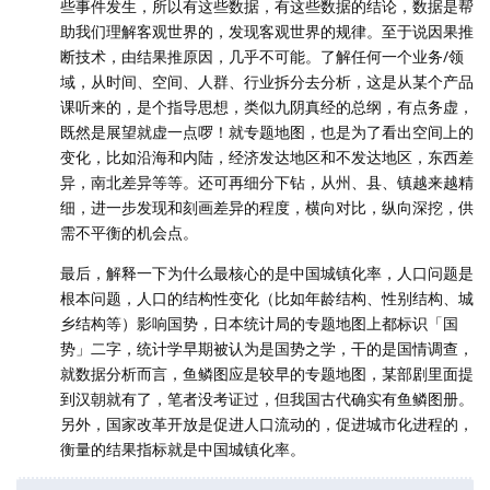
些事件发生，所以有这些数据，有这些数据的结论，数据是帮
助我们理解客观世界的，发现客观世界的规律。至于说因果推
断技术，由结果推原因，几乎不可能。了解任何一个业务/领
域，从时间、空间、人群、行业拆分去分析，这是从某个产品
课听来的，是个指导思想，类似九阴真经的总纲，有点务虚，
既然是展望就虚一点啰！就专题地图，也是为了看出空间上的
变化，比如沿海和内陆，经济发达地区和不发达地区，东西差
异，南北差异等等。还可再细分下钻，从州、县、镇越来越精
细，进一步发现和刻画差异的程度，横向对比，纵向深挖，供
需不平衡的机会点。
最后，解释一下为什么最核心的是中国城镇化率，人口问题是
根本问题，人口的结构性变化（比如年龄结构、性别结构、城
乡结构等）影响国势，日本统计局的专题地图上都标识「国
势」二字，统计学早期被认为是国势之学，干的是国情调查，
就数据分析而言，鱼鳞图应是较早的专题地图，某部剧里面提
到汉朝就有了，笔者没考证过，但我国古代确实有鱼鳞图册。
另外，国家改革开放是促进人口流动的，促进城市化进程的，
衡量的结果指标就是中国城镇化率。