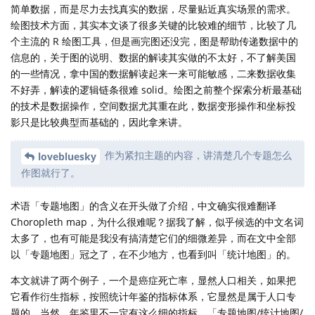
简单数据，而是尽力去找真实的数据，尽量贴近真实场景的需求。
绘图技术方面，其实本文谈了很多关键的比较难的细节，比较了几
个主流的 R 绘图工具，但是画完图还没完，图是帮助传递数据中的
信息的，关于图的说明、数据的解读其实做的不太好，不了解美国
的一些情况，拿中国的数据解读起来一来可能敏感，二来数据收集
不好弄，解读的逻辑链条很难 solid。绘图之前整个探索分析最基础
的技术是数据操作，空间数据尤其重在此，数据变形操作和坐标投
影只是比较典型而基础的，因此拿来讲。
作为紧扣主题的内容，讲清楚几个专题怎么
lovebluesky
作图就行了。
术语「专题地图」的含义在开头做了介绍，中文确实很难翻译
Choropleth map，为什么很难呢？据我了解，似乎候选的中文名词
太多了，也有可能是我没有搞清楚它们的细微差异，而在文中全部
以「专题地图」冠之了，在不少地方，也看到叫「统计地图」的。
本文就讲了两个例子，一个是癌症死亡率，显然人口相关，如果把
它看作衍生指标，按照统计年鉴的指标体系，它显然是属于人口专
题的，当然，年鉴里不一定有这么细的指标。「专题地图/统计地图/