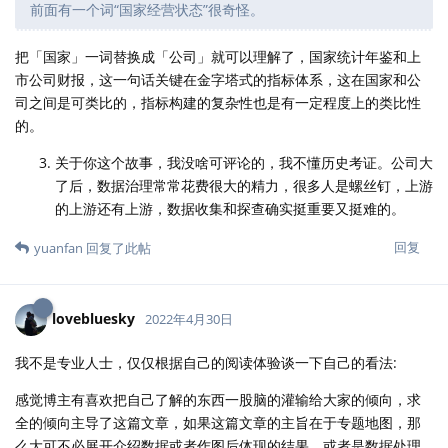
前面有一个词“国家经营状态”很奇怪。
把「国家」一词替换成「公司」就可以理解了，国家统计年鉴和上
市公司财报，这一句话关键在金字塔式的指标体系，这在国家和公
司之间是可类比的，指标构建的复杂性也是有一定程度上的类比性
的。
关于你这个故事，我没啥可评论的，我不懂历史考证。公司大
了后，数据治理常常花费很大的精力，很多人是螺丝钉，上游
的上游还有上游，数据收集和探查确实挺重要又挺难的。
回复
yuanfan
回复了此帖
lovebluesky
2022年4月30日
我不是专业人士，仅仅根据自己的阅读体验谈一下自己的看法:
感觉博主有喜欢把自己了解的东西一股脑的灌输给大家的倾向，求
全的倾向主导了这篇文章，如果这篇文章的主旨在于专题地图，那
么大可不必展开介绍数据或者作图后体现的结果，或者是数据处理