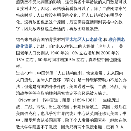
趋势应不受此调整的影响，这使得各个年龄段的人口数是可以
直接对比的，因此，表格横着看就可以了，除了二战刚结束的
特殊时期，人口数没有明显的变化，即人口结构没有明显变
化。没有放图也是这个原因，后面需要直接用到表格中的数
字，因此放表格也是合适的，再放图略显累赘。
结合来自联合国的背景材料
亚太地区人口老龄化
和
联合国老
龄化议题
，此处，咱也以60岁以上的人算做「老年人」，美
国老年人口比例从 1940 年的 10% 左右增加到 2000 年的
15% 左右，60 年时间才增加 5% 左右，真希望中国也能这
样。
过去40年，中国凭借「人口结构红利」快速发展，未来国内
人口流动、国际人口迁移（移民）是一种缓解劳动力不足的办
法，但这是有国内外条件的，美国通过一战、二战、冷战、海
湾战争等等夺取的胜利果实肯定不会轻易被人摘走。
《Neyman》 书中言道，耐曼（1894-1981）一生经历过一
战、二战、冷战，出生在俄国，长期旅居波兰、英国，最后在
美国伯克利，也几乎将世界的统计中心从英国迁移到美国，书
中，耐曼坦言从英国离开，除了个人发展的因素外（继续在伦
敦大学学院当不了教授，因为只有两个教授名额，已有 R. A.