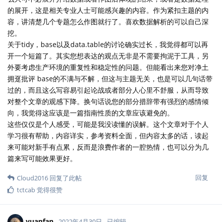
的展开，这是相关专业人士可能感兴趣的内容。作为紧扣主题的内
容，讲清楚几个专题怎么作图就行了。喜欢数据解析的可以自己深
挖。
关于tidy，base以及data.table的讨论确实过长，我觉得都可以再
开一个短篇了。其实您想表达的观点无非是不需要拘泥于工具，另
外要考虑生产环境的重复性和稳定性的问题。但能看出来您对净土
拥趸批评 base的不满与不解，但这与主题无关，也是可以几句话带
过的，而且这么写容易引起论战或者部分人心里不舒服，从而导致
对整个文章的观感下降。换句话说您的部分措辞带有强烈的感情倾
向，我觉得这应该是一篇指南性质的文章应该避免的。
这些仅仅是个人感受，可能是我没读懂的误解。这个文章对于个人
学习很有帮助，内容详实，参考资料全面，但内容太多的话，读起
来可能对新手有点累，反而是浪费作者的一腔热情，也可以分为几
篇来写可能效果更好。
回复
Cloud2016
回复了此帖
tctcab
觉得很赞
yuanfan
2022年4月30日
已编辑