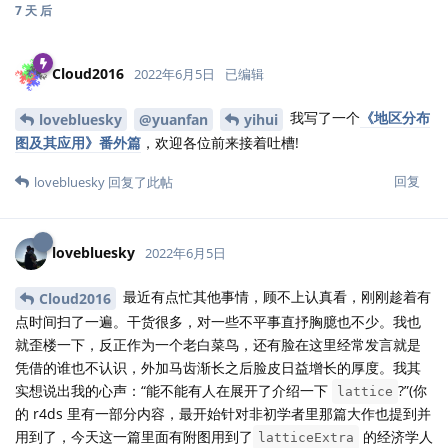
7 天
后
Cloud2016
2022年6月5日
已编辑
我写了一个
《地区分布
lovebluesky
@yuanfan
yihui
图及其应用》番外篇
，欢迎各位前来接着吐槽!
回复
lovebluesky
回复了此帖
lovebluesky
2022年6月5日
最近有点忙其他事情，顾不上认真看，刚刚趁着有
Cloud2016
点时间扫了一遍。干货很多，对一些不平事直抒胸臆也不少。我也
就歪楼一下，反正作为一个老白菜鸟，还有脸在这里经常发言就是
凭借的谁也不认识，外加马齿渐长之后脸皮日益增长的厚度。我其
实想说出我的心声：“能不能有人在展开了介绍一下
?”(你
lattice
的 r4ds 里有一部分内容，最开始针对非初学者里那篇大作也提到并
用到了，今天这一篇里面有附图用到了
的经济学人
latticeExtra