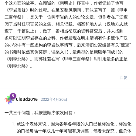
个这方面的故事。在顾诚的《南明史》序言中，作者记述了他写
《李岩质疑》时的过程。在延安整风期间，郭沫若写了一篇《甲申
三百年祭》，是关于一位叫李岩的人的史论文章。但作者在广泛查
阅了当时任职官员的文集、相关记载、档案和地方志（仅地方志就
查了一千篇以上），做了一番相当彻底的资料普查后，并未找到一
条可以证明李岩存在的史料。作者发现在明末清初有许多流传广泛
的小说中有一些虚构的李岩故事情节，后来清初史家编纂有关“流寇”
的书籍时依然真伪莫辨，误采入书，最典型的是康熙年间成书的
《明季北略》。而郭沫若在写《甲申三百年祭》时引用最多的正是
《明季北略》。
回复
Cloud2016
2022年4月30日
一共三个问题，我按照顺序依次回答：
就这个表格来说，因为各年各年段的人口已被标准化，标准化
的口径每隔十年或几十年可能有所调整，笔者未深究，但总体