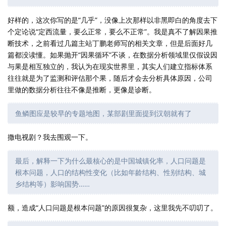
好样的，这次你写的是“几乎”，没像上次那样以非黑即白的角度去下
个定论说“定西流量，要么正常，要么不正常”。我是真不了解因果推
断技术，之前看过几篇主站丁鹏老师写的相关文章，但是后面好几
篇都没读懂。如果抛开“因果循环”不谈，在数据分析领域里仅假设因
与果是相互独立的，我认为在现实世界里，其实人们建立指标体系
往往就是为了监测和评估那个果，随后才会去分析具体原因，公司
里做的数据分析往往不像是推断，更像是诊断。
鱼鳞图应是较早的专题地图，某部剧里面提到汉朝就有了
撒电视剧？我去围观一下。
最后，解释一下为什么最核心的是中国城镇化率，人口问题是
根本问题，人口的结构性变化（比如年龄结构、性别结构、城
乡结构等）影响国势……
额，造成“人口问题是根本问题”的原因很复杂，这里我先不叨叨了。