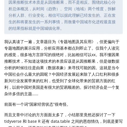
因果推断技术本质是从因推断果，而不是相反。围绕此核心分
析总体概况，从时间（趋势）、空间（地域）两个维度，拆解
分析人群、行业变化，相信可以据此理解已经发生的、正在发
生的和将要发生的一系列事情，而衡量中国城市化进程最直接
的结果指标就是中国城镇化率。
我认真读了一遍，文章题目为《专题地图及其应用》，但更偏向于
专题地图的展示应用，分析应用基本都点到即止了。仅我个人读完
的感觉，很多地方言辞写的很绝对，比如相信可以xx。我不懂因果
推断技术，不知道这项技术的本质应该是从因推断果，但是做数据
分析的时候往往是由果（数据表象）来寻找可能的因。这就是当今
中国社会什么最大的因呢？中国经济发展起来除了人口红利和很多
新兴行业发展带来的红利，也受到了全球化带来的贸易方面的红
利，以前中国对美国是有很大的贸易顺差的。探讨经济会是一个复
杂许多倍的主题……
前面有一个词“国家经营状态”很奇怪。
而且文章中讨论的方方面面太多了，小结那里竟然还探讨了一下
tidyverse 和 base R 还有 data.table 之间的恩怨情仇，到底是要写