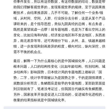
些事件发生，所以有这些数据，有这些数据的结论，数据是帮
助我们理解客观世界的，发现客观世界的规律。至于说因果推
断技术，由结果推原因，几乎不可能。了解任何一个业务/领
域，从时间、空间、人群、行业拆分去分析，这是从某个产品
课听来的，是个指导思想，类似九阴真经的总纲，有点务虚，
既然是展望就虚一点啰！就专题地图，也是为了看出空间上的
变化，比如沿海和内陆，经济发达地区和不发达地区，东西差
异，南北差异等等。还可再细分下钻，从州、县、镇越来越精
细，进一步发现和刻画差异的程度，横向对比，纵向深挖，供
需不平衡的机会点。
最后，解释一下为什么最核心的是中国城镇化率，人口问题是
根本问题，人口的结构性变化（比如年龄结构、性别结构、城
乡结构等）影响国势，日本统计局的专题地图上都标识「国
势」二字，统计学早期被认为是国势之学，干的是国情调查，
就数据分析而言，鱼鳞图应是较早的专题地图，某部剧里面提
到汉朝就有了，笔者没考证过，但我国古代确实有鱼鳞图册。
另外，国家改革开放是促进人口流动的，促进城市化进程的，
衡量的结果指标就是中国城镇化率。