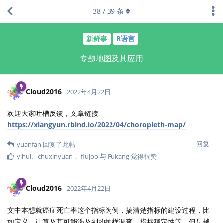
38
/
39
条
新鲜事
R语言
专题地图及其应用
Cloud2016
2022年4月22日
欢迎大家吐槽反馈，文章链接
https://xiangyun.rbind.io/2022/04/choropleth-map/
回复
yuanfan
回复了此帖
yihui
、
chuxinyuan
，
flujoo
与
Fukang
觉得很赞
Cloud2016
2022年4月22日
文中本想就癌症死亡率这个指标为例，搞清楚指标的建设过程，比
如定义、计算及其可能涉及到的抽样调查、指标稳定性等，但是越