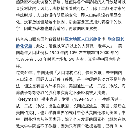
趋势应不受此调整的影响，这使得各个年龄段的人口数是可以
直接对比的，因此，表格横着看就可以了，除了二战刚结束的
特殊时期，人口数没有明显的变化，即人口结构没有明显变
化。没有放图也是这个原因，后面需要直接用到表格中的数
字，因此放表格也是合适的，再放图略显累赘。
结合来自联合国的背景材料
亚太地区人口老龄化
和
联合国老
龄化议题
，此处，咱也以60岁以上的人算做「老年人」，美
国老年人口比例从 1940 年的 10% 左右增加到 2000 年的
15% 左右，60 年时间才增加 5% 左右，真希望中国也能这
样。
过去40年，中国凭借「人口结构红利」快速发展，未来国内
人口流动、国际人口迁移（移民）是一种缓解劳动力不足的办
法，但这是有国内外条件的，美国通过一战、二战、冷战、海
湾战争等等夺取的胜利果实肯定不会轻易被人摘走。
《Neyman》 书中言道，耐曼（1894-1981）一生经历过一
战、二战、冷战，出生在俄国，长期旅居波兰、英国，最后在
美国伯克利，也几乎将世界的统计中心从英国迁移到美国，书
中，耐曼坦言从英国离开，除了个人发展的因素外（继续在伦
敦大学学院当不了教授，因为只有两个教授名额，已有 R. A.