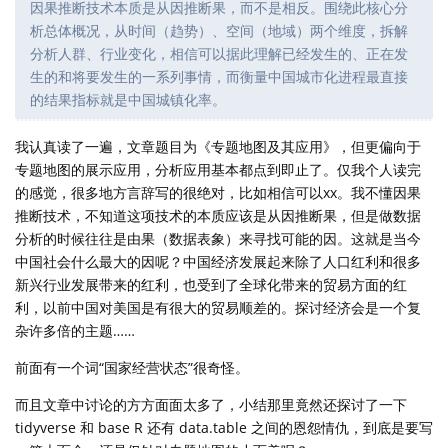
因果推断技术本质是从因推断果，而不是相反。围绕此核心分
析总体概况，从时间（趋势）、空间（地域）两个维度，拆解
分析人群、行业变化，相信可以据此理解已经发生的、正在发
生的和将要发生的一系列事情，而衡量中国城市化进程最直接
的结果指标就是中国城镇化率。
我认真读了一遍，文章题目为《专题地图及其应用》，但更偏向于
专题地图的展示应用，分析应用基本都点到即止了。仅我个人读完
的感觉，很多地方言辞写的很绝对，比如相信可以xx。我不懂因果
推断技术，不知道这项技术的本质应该是从因推断果，但是做数据
分析的时候往往是由果（数据表象）来寻找可能的因。这就是当今
中国社会什么最大的因呢？中国经济发展起来除了人口红利和很多
新兴行业发展带来的红利，也受到了全球化带来的贸易方面的红
利，以前中国对美国是有很大的贸易顺差的。探讨经济会是一个复
杂许多倍的主题……
前面有一个词“国家经营状态”很奇怪。
而且文章中讨论的方方面面太多了，小结那里竟然还探讨了一下
tidyverse 和 base R 还有 data.table 之间的恩怨情仇，到底是要写