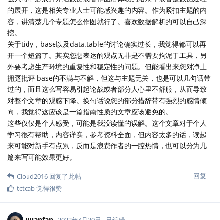
的展开，这是相关专业人士可能感兴趣的内容。作为紧扣主题的内
容，讲清楚几个专题怎么作图就行了。喜欢数据解析的可以自己深
挖。
关于tidy，base以及data.table的讨论确实过长，我觉得都可以再
开一个短篇了。其实您想表达的观点无非是不需要拘泥于工具，另
外要考虑生产环境的重复性和稳定性的问题。但能看出来您对净土
拥趸批评 base的不满与不解，但这与主题无关，也是可以几句话带
过的，而且这么写容易引起论战或者部分人心里不舒服，从而导致
对整个文章的观感下降。换句话说您的部分措辞带有强烈的感情倾
向，我觉得这应该是一篇指南性质的文章应该避免的。
这些仅仅是个人感受，可能是我没读懂的误解。这个文章对于个人
学习很有帮助，内容详实，参考资料全面，但内容太多的话，读起
来可能对新手有点累，反而是浪费作者的一腔热情，也可以分为几
篇来写可能效果更好。
回复
Cloud2016
回复了此帖
tctcab
觉得很赞
yuanfan
2022年4月30日
已编辑