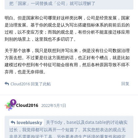
把「国家」一词替换成「公司」就可以理解了
明白。但是国家和公司哪里好这样类比啊，公司是经营发展，国家
是治理发展。基于你的观念是认为写出搭建指标体系的前前后后的
过程，以不变应万变；而我的观念是，有些分析不能直接迁移应用
到别的场景上，这里我也不多叨叨了。
关于那个故事，我只是联想到并写出来，倒是没有往公司数据治理
方面去想。不过要是往这方面想的话，也正好有个槽点，就是比如
建模过程中想到有个特征可能会很有用，然后各种原因导致不得不
弃用，也是无奈得很。
回复
Cloud2016
回复了此帖
Cloud2016
2022年5月1日
关于tidy，base以及data.table的讨论确实
lovebluesky
过长，我觉得都可以再开一个短篇了。其实您想表达的观点无
非是不需要拘泥于工具，另外要考虑生产环境的重复性和稳定