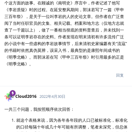
个这方面的故事。在顾诚的《南明史》序言中，作者记述了他写
《李岩质疑》时的过程。在延安整风期间，郭沫若写了一篇《甲申
三百年祭》，是关于一位叫李岩的人的史论文章。但作者在广泛查
阅了当时任职官员的文集、相关记载、档案和地方志（仅地方志就
查了一千篇以上），做了一番相当彻底的资料普查后，并未找到一
条可以证明李岩存在的史料。作者发现在明末清初有许多流传广泛
的小说中有一些虚构的李岩故事情节，后来清初史家编纂有关“流寇”
的书籍时依然真伪莫辨，误采入书，最典型的是康熙年间成书的
《明季北略》。而郭沫若在写《甲申三百年祭》时引用最多的正是
《明季北略》。
回复
Cloud2016
2022年4月30日
一共三个问题，我按照顺序依次回答：
就这个表格来说，因为各年各年段的人口已被标准化，标准化
的口径每隔十年或几十年可能有所调整，笔者未深究，但总体