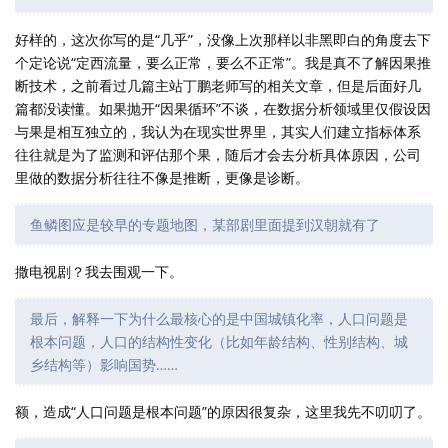
好样的，这次你写的是“几乎”，没像上次那样以非黑即白的角度去下
个定论说“定西流量，要么正常，要么不正常”。我是真不了解因果推
断技术，之前看过几篇主站丁鹏老师写的相关文章，但是后面好几
篇都没读懂。如果抛开“因果循环”不谈，在数据分析领域里仅假设因
与果是相互独立的，我认为在现实世界里，其实人们建立指标体系
往往就是为了监测和评估那个果，随后才会去分析具体原因，公司
里做的数据分析往往不像是推断，更像是诊断。
鱼鳞图应是较早的专题地图，某部剧里面提到汉朝就有了
撒电视剧？我去围观一下。
最后，解释一下为什么最核心的是中国城镇化率，人口问题是
根本问题，人口的结构性变化（比如年龄结构、性别结构、城
乡结构等）影响国势……
额，造成“人口问题是根本问题”的原因很复杂，这里我先不叨叨了。