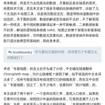
简单数据，而是尽力去找真实的数据，尽量贴近真实场景的需求。
绘图技术方面，其实本文谈了很多关键的比较难的细节，比较了几
个主流的 R 绘图工具，但是画完图还没完，图是帮助传递数据中的
信息的，关于图的说明、数据的解读其实做的不太好，不了解美国
的一些情况，拿中国的数据解读起来一来可能敏感，二来数据收集
不好弄，解读的逻辑链条很难 solid。绘图之前整个探索分析最基础
的技术是数据操作，空间数据尤其重在此，数据变形操作和坐标投
影只是比较典型而基础的，因此拿来讲。
作为紧扣主题的内容，讲清楚几个专题怎么
lovebluesky
作图就行了。
术语「专题地图」的含义在开头做了介绍，中文确实很难翻译
Choropleth map，为什么很难呢？据我了解，似乎候选的中文名词
太多了，也有可能是我没有搞清楚它们的细微差异，而在文中全部
以「专题地图」冠之了，在不少地方，也看到叫「统计地图」的。
本文就讲了两个例子，一个是癌症死亡率，显然人口相关，如果把
它看作衍生指标，按照统计年鉴的指标体系，它显然是属于人口专
题的，当然，年鉴里不一定有这么细的指标。「专题地图/统计地图/