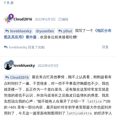
7 天
后
Cloud2016
2022年6月5日
已编辑
我写了一个
《地区分布
lovebluesky
@yuanfan
yihui
图及其应用》番外篇
，欢迎各位前来接着吐槽!
回复
lovebluesky
回复了此帖
lovebluesky
2022年6月5日
最近有点忙其他事情，顾不上认真看，刚刚趁着有
Cloud2016
点时间扫了一遍。干货很多，对一些不平事直抒胸臆也不少。我也
就歪楼一下，反正作为一个老白菜鸟，还有脸在这里经常发言就是
凭借的谁也不认识，外加马齿渐长之后脸皮日益增长的厚度。我其
实想说出我的心声：“能不能有人在展开了介绍一下
?”(你
lattice
的 r4ds 里有一部分内容，最开始针对非初学者里那篇大作也提到并
用到了，今天这一篇里面有附图用到了
的经济学人
latticeExtra