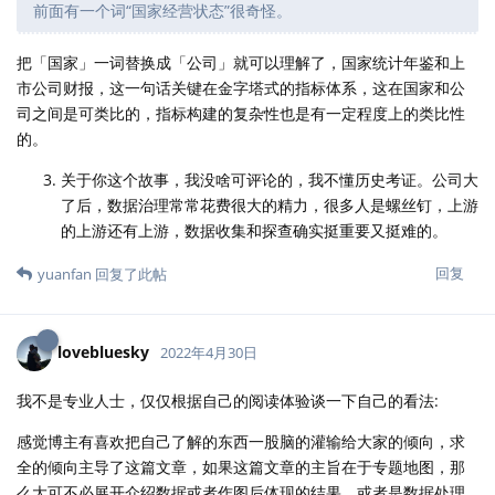
前面有一个词“国家经营状态”很奇怪。
把「国家」一词替换成「公司」就可以理解了，国家统计年鉴和上
市公司财报，这一句话关键在金字塔式的指标体系，这在国家和公
司之间是可类比的，指标构建的复杂性也是有一定程度上的类比性
的。
关于你这个故事，我没啥可评论的，我不懂历史考证。公司大
了后，数据治理常常花费很大的精力，很多人是螺丝钉，上游
的上游还有上游，数据收集和探查确实挺重要又挺难的。
回复
yuanfan
回复了此帖
lovebluesky
2022年4月30日
我不是专业人士，仅仅根据自己的阅读体验谈一下自己的看法:
感觉博主有喜欢把自己了解的东西一股脑的灌输给大家的倾向，求
全的倾向主导了这篇文章，如果这篇文章的主旨在于专题地图，那
么大可不必展开介绍数据或者作图后体现的结果，或者是数据处理