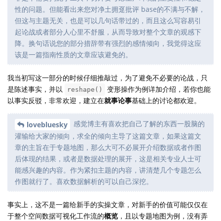
性的问题。但能看出来您对净土拥趸批评 base的不满与不解，
但这与主题无关，也是可以几句话带过的，而且这么写容易引
起论战或者部分人心里不舒服，从而导致对整个文章的观感下
降。换句话说您的部分措辞带有强烈的感情倾向，我觉得这应
该是一篇指南性质的文章应该避免的。
我当初写这一部分的时候仔细推敲过，为了避免不必要的论战，只
是陈述事实，并以
变形操作为例详加介绍，若你也能
reshape()
以事实反驳，非常欢迎，建立在
就事论事
基础上的讨论都欢迎。
感觉博主有喜欢把自己了解的东西一股脑的
lovebluesky
灌输给大家的倾向，求全的倾向主导了这篇文章，如果这篇文
章的主旨在于专题地图，那么大可不必展开介绍数据或者作图
后体现的结果，或者是数据处理的展开，这是相关专业人士可
能感兴趣的内容。作为紧扣主题的内容，讲清楚几个专题怎么
作图就行了。喜欢数据解析的可以自己深挖。
事实上，这不是一篇给新手的实操文章，对新手的价值可能仅仅在
于整个空间数据可视化工作流的
概览
，且以专题地图为例，没有弄