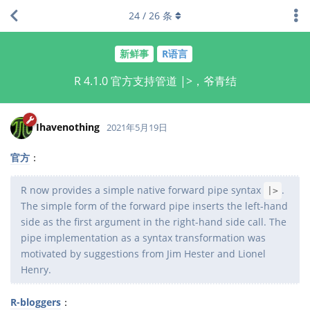
24
/
26
条
新鲜事
R语言
R 4.1.0 官方支持管道 |>，爷青结
Ihavenothing
2021年5月19日
官方
：
R now provides a simple native forward pipe syntax
.
|>
The simple form of the forward pipe inserts the left-hand
side as the first argument in the right-hand side call. The
pipe implementation as a syntax transformation was
motivated by suggestions from Jim Hester and Lionel
Henry.
R-bloggers
：