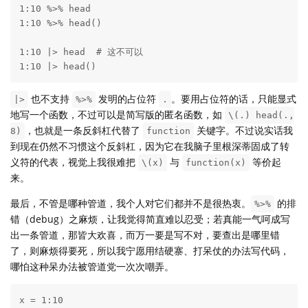
1:10 %>% head

1:10 %>% head()

1:10 |> head  # 这不可以

1:10 |> head()
也不支持
发明的占位符
。要用占位符的话，只能显式
|>
%>%
.
地写一个函数，不过可以是简写版的匿名函数，如
\(.) head(.,
，也就是一条反斜杠代替了
关键字。不过说实话我
8)
function
到现在仍然不习惯这个反斜杠，因为它在我脑子里根深蒂固成了转
义符的代表，视觉上我很难把
与
等价起
\(x)
function(x)
来。
最后，不管是哪种管道，我个人对它们都并不是很热衷。
的排
%>%
错（debug）之麻烦，让我觉得简直难以忍受；若真能一气呵成写
出一条管道，那皆大欢喜，而万一要是写不对，要查出是哪里错
了，则麻烦得要死，所以我宁愿用结硬寨、打呆仗的办法写代码，
哪怕这种呆办法被管道党一次次嘲弄。
x = 1:10
