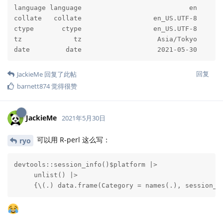
language language                           en

collate   collate                  en_US.UTF-8

ctype       ctype                  en_US.UTF-8

tz             tz                   Asia/Tokyo

date         date                   2021-05-30
回复
JackieMe
回复了此帖
barnett874
觉得很赞
JackieMe
2021年5月30日
可以用 R-perl 这么写：
ryo
devtools::session_info()$platform |> 

     unlist() |> 

     {\(.) data.frame(Category = names(.), session_i