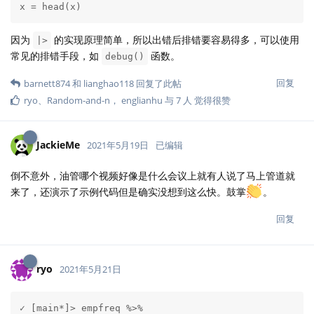
x = head(x)
因为
的实现原理简单，所以出错后排错要容易得多，可以使用
|>
常见的排错手段，如
函数。
debug()
回复
barnett874
和
lianghao118
回复了此帖
ryo
、
Random-and-n
，
englianhu
与
7
人
觉得很赞
JackieMe
2021年5月19日
已编辑
倒不意外，油管哪个视频好像是什么会议上就有人说了马上管道就
来了，还演示了示例代码但是确实没想到这么快。鼓掌
。
回复
ryo
2021年5月21日
✓ [main*]> empfreq %>% 
