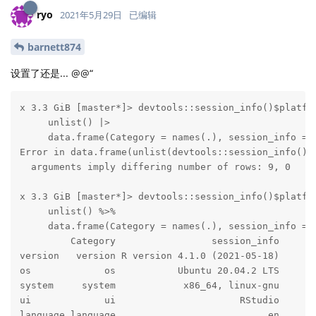
ryo
2021年5月29日
已编辑
barnett874
设置了还是... @@“
x 3.3 GiB [master*]> devtools::session_info()$platfor
     unlist() |> 

     data.frame(Category = names(.), session_info = .
Error in data.frame(unlist(devtools::session_info()$p
  arguments imply differing number of rows: 9, 0

x 3.3 GiB [master*]> devtools::session_info()$platfor
     unlist() %>% 

     data.frame(Category = names(.), session_info = .
         Category                 session_info

version   version R version 4.1.0 (2021-05-18)

os             os           Ubuntu 20.04.2 LTS

system     system            x86_64, linux-gnu

ui             ui                      RStudio

language language                           en
