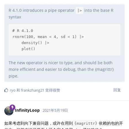
R 4.1.0 introduces a pipe operator
into the base R
|>
syntax
# R 4.1.0

rnorm(100, mean = 4, sd = 1) |>

    density() |>

    plot()
The new operator is nicer to type, and should be both
more efficient and easier to debug, than the {magrittr}
pipe.
回复
ryo
和
frankzhang21
觉得很赞
InfinityLoop
2021年5月19日
如果考虑到向下兼容问题，或许在用到
依赖的包的开
{magrittr}