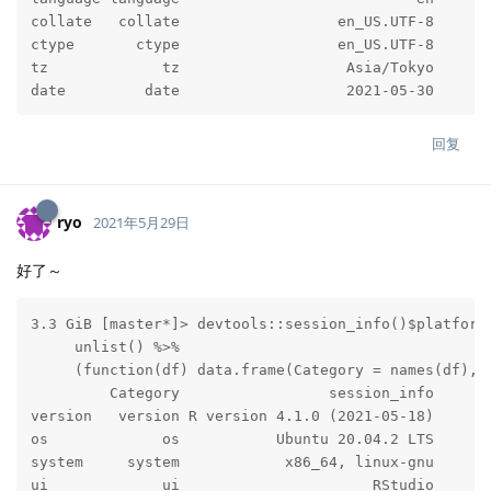
collate   collate                  en_US.UTF-8

ctype       ctype                  en_US.UTF-8

tz             tz                   Asia/Tokyo

date         date                   2021-05-30
回复
ryo
2021年5月29日
好了～
3.3 GiB [master*]> devtools::session_info()$platform 
     unlist() %>% 

     (function(df) data.frame(Category = names(df), s
         Category                 session_info

version   version R version 4.1.0 (2021-05-18)

os             os           Ubuntu 20.04.2 LTS

system     system            x86_64, linux-gnu

ui             ui                      RStudio
