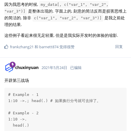
因为我思考的时候,
my_data[, c("var_1", "var_2",
是整体出现的. 字面上的, 刻意的简洁反而是损害思维上
"var_3")]
的简洁的. 除非
是我之前处
c("var_1", "var_2", "var_3")]
理的结果.
这些例子看起来很无足轻重, 但是是我实际开发时的体验的缩影.
回复
frankzhang21
和
barnett874
觉得很赞
chuxinyuan
2021年5月24日
已编辑
开辟第三战场
# Example - 1

1:10 ->.; head(.) # 如果换行分号就可去掉了。

# Example - 2

1:10 ->.

  head(.)
