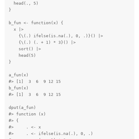
  head(., 5)

}

b_fun <- function(x) {

  x |>

    {\(.) ifelse(is.na(.), 0, .)}() |>

    {\(.) (. + 1) * 3}() |>

    sort() |> 

    head(5)

}

a_fun(x)

#> [1]  3  6  9 12 15

b_fun(x)

#> [1]  3  6  9 12 15

dput(a_fun)

#> function (x) 

#> {

#>     . <- x

#>     . <- ifelse(is.na(.), 0, .)
