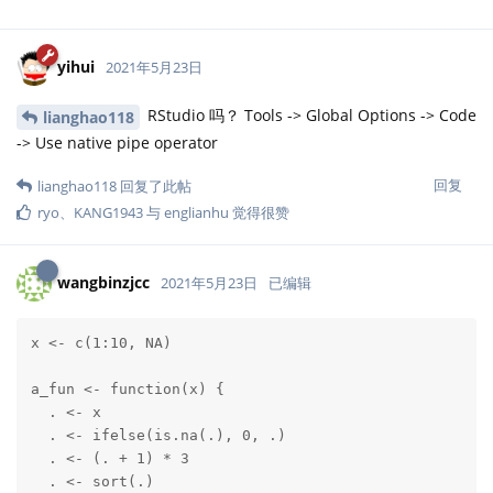
yihui
2021年5月23日
RStudio 吗？ Tools -> Global Options -> Code
lianghao118
-> Use native pipe operator
回复
lianghao118
回复了此帖
ryo
、
KANG1943
与
englianhu
觉得很赞
wangbinzjcc
2021年5月23日
已编辑
x <- c(1:10, NA)

a_fun <- function(x) {

  . <- x

  . <- ifelse(is.na(.), 0, .)

  . <- (. + 1) * 3

  . <- sort(.)
