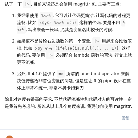
试了一下
, 目前来说还是会使用 magrittr 包, 主要有三点:
|>
我经常使用
, 它可以让代码更简洁, 让写代码的过程更
%<>%
流畅. 比如
这样的代码, 要是不用
x$y$z %<>% c(a)
%
, 写出来会一长串, 尤其是变量名比较长的时候.
<>%
如果值不是传给右边函数的第一个变量,
用起来会比较笨
|>
拙. 比如
这样
x$y %>% {ifelse(is.null(.), ., 1)}
的代码, 要使用
必须配合 lambda 函数的写法, 行文上就
|>
更不流畅.
另外, R 4.1.0 提供了
所谓的 pipe bind operator 来解
=>
决值传递给非首位变量的问题, 但是这让 R 的 pipe 设计在整
体上非常不统一, 非常不奥卡姆剃刀.
除非对速度有很高的要求, 不然代码流畅性和代码对人的可读性一定
是我首先考虑的. 所以从以上几个角度来说, 我更倾向使用 magrittr.
回复