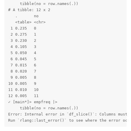
     tibble(no = row.names(.))

# A tibble: 12 x 2

   .       no   

   <table> <chr>

 1 0.235   0    

 2 0.275   1    

 3 0.230   2    

 4 0.105   3    

 5 0.050   4    

 6 0.045   5    

 7 0.015   6    

 8 0.020   7    

 9 0.005   8    

10 0.005   9    

11 0.010   10   

12 0.005   11   

✓ [main*]> empfreq |> 

     tibble(no = row.names(.))

Error: Internal error in `df_slice()`: Columns must m
Run `rlang::last_error()` to see where the error occ