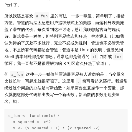
Perl 了。
所以我还是喜欢
里的写法，一步一赋值，简单明了，排错
a_fun
方便。管道的写法太怂恿用户追求形式上的美感，而这种外表美掩
盖了潜在的代价。每次看到这种讨论，总让我联想起古诗与现代
诗。形式美是一种美，但特别容易病态和狂热，舍本逐末（比如我
认为诗的平仄差不多就行，完全不必成为规则；管道也不必管天管
地，不是所有代码都适合管道；管道本是 Unix 的发明，也没见到
Shell 脚本到处都是管道吧，通常也都是普通的
判断或
if
for
循环；我一直都不是很理解为啥 R 社区这么狂热于管道）。
但
这种一步一赋值的写法最容易被人诟病的是，当变量名
a_fun
比较长时，写起来就很啰嗦了。这里用
简写看起来还行。我通常
.
绕过这个问题的办法是写新函数：如果需要重复操作一个变量，那
么就把这部分代码抽出去写一个新函数，新函数的参数用短变量
名。如：
c_fun <- function(x) {

  x_squared <- x^2

  x <- (x_squared + 1) * (x_squared -2)
