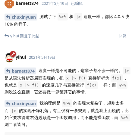
barnett874
2021年5月19日
已编辑
测试了下
和
速度一样，都比 4.0.5 快
chuxinyuan
%>%
|>
16% 的样子。
回复
yihui
回复了此帖
yihui
2021年5月19日
速度一样是不可能的，这辈子都不会一样的。
barnett874
|>
是从语法解析器层面实现的，把
直接解析为
，
x |> f()
f(x)
也就是
的速度几乎与直接运行
一样；而
x |> f()
f(x)
%>%
则没这么直接，它还要做一箩筐其它的事情。
我的理解是
的实现太复杂了，规则太多；
chuxinyuan
%>%
而
的实现干净利落，有且仅有一条规则，就是我上面说的，比
|>
如它要求管道右边必须是一个函数调用，而不能是裸函数，而
%>%
则二者皆可。