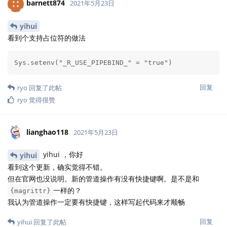
barnett874
2021年5月23日
yihui
看到个支持占位符的做法
Sys.setenv("_R_USE_PIPEBIND_" = "true")
回复
ryo
回复了此帖
ryo
觉得很赞
lianghao118
2021年5月23日
yihui ，你好
yihui
看到这个更新，确实觉得不错。
但在官网也没说明。新的管道操作有没有快捷键啊。是不是和
一样的？
{magrittr}
我认为管道操作一定要有快捷键，这样写起代码来才顺畅
回复
yihui
回复了此帖