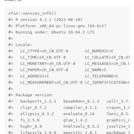
xfun::session_info()

#> R version 4.1.1 (2021-08-10)

#> Platform: x86_64-pc-linux-gnu (64-bit)

#> Running under: Ubuntu 20.04.3 LTS

#> 

#> Locale:

#>   LC_CTYPE=zh_CN.UTF-8       LC_NUMERIC=C         
#>   LC_TIME=zh_CN.UTF-8        LC_COLLATE=zh_CN.UTF-
#>   LC_MONETARY=zh_CN.UTF-8    LC_MESSAGES=zh_CN.UTF
#>   LC_PAPER=zh_CN.UTF-8       LC_NAME=C            
#>   LC_ADDRESS=C               LC_TELEPHONE=C       
#>   LC_MEASUREMENT=zh_CN.UTF-8 LC_IDENTIFICATION=C  
#> 

#> Package version:

#>   backports_1.2.1   base64enc_0.1.3   callr_3.7.0 
#>   clipr_0.7.1       compiler_4.1.1    crayon_1.4.1
#>   ellipsis_0.3.2    evaluate_0.14     fansi_0.5.0 
#>   fs_1.5.0          glue_1.4.2        graphics_4.1
#>   highr_0.9         htmltools_0.5.2   jsonlite_1.7
#>   lifecycle_1.0.0   magrittr_2.0.1    markdown_1.1