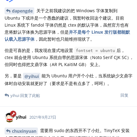
关于之前我建议的把 Windows 字体复制到
dapengde
Ubuntu 下或许是一个愚蠢的建议，我暂时收回这个建议。目前
Linux 系统下 fandol 字体仍然是 ctex 的默认字体，虽然官方也有
意将默认字体换为思源字体，但是
并不是每个 Linux 发行版都能默
认载入思源字体
，因此暂时也只能维持现状了。
但是可喜的是，我发现在显式地设置
后，
fontset = ubuntu
ctex 就会使用 Ubuntu 系统自带的思源宋体（Noto Serif CJK SC）,
但同时也得把文鼎字体（AR PL KaitiM GB） 安上。
另，要是
能为 Ubuntu 用户开个小灶，当系统缺少文鼎字
@yihui
体时自动安装就更好了（要求是不是有点多了，呵呵）。
回复
yihui
回复了此帖
yihui
2021年9月27日
需要用 sudo 的东西开不了小灶。TinyTeX 安装
chuxinyuan