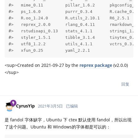
#>   mime_0.11         pillar_1.6.2      pkgconfig_2.
#>   ps_1.6.0          purrr_0.3.4       R.cache_0.15
#>   R.oo_1.24.0       R.utils_2.10.1    R6_2.5.1    
#>   reprex_2.0.0      rlang_0.4.11      rmarkdown_2.
#>   rstudioapi_0.13   stats_4.1.1       stringi_1.7.
#>   styler_1.5.1      tibble_3.1.4      tinytex_0.33
#>   utf8_1.2.2        utils_4.1.1       vctrs_0.3.8 
#>   xfun_0.25         yaml_2.2.1
<sup>Created on 2021-09-27 by the
reprex package
(v2.0.0)
</sup>
回复
CyrusYip
2021年3月5日
已编辑
是 fandol 字体缺字，Ubuntu 下 ctex 默认使用 fandol，所以出现
了这个问题。Ubuntu 和 Windows的字体都是可以的：