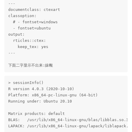
---

documentclass: ctexart

classoption:

  # - fontset=windows

  - fontset=ubuntu

output:

  rticles::ctex:

    keep_tex: yes

---

下面二字显示不出来:皞觍
> sessionInfo()

R version 4.0.3 (2020-10-10)

Platform: x86_64-pc-linux-gnu (64-bit)

Running under: Ubuntu 20.10

Matrix products: default

BLAS:   /usr/lib/x86_64-linux-gnu/blas/libblas.so.3.9
LAPACK: /usr/lib/x86_64-linux-gnu/lapack/liblapack.so