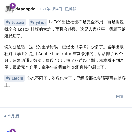
dapengde
2021年6月4日
已编辑
LaTeX 出版社也不是完全不用，而是据说
tctcab
yihui
找个会 LaTeX 排版的太难，而且会很慢。这是人家的事，我就不越
俎代庖了。
说句公道话，这书的重录错误，已经比《学 R》少多了。当年出版
社对《学 R》是用 Adobe Illustrator 重新录排的，活活排了 6 个
月，反复沟通无数次，错误百出，按了葫芦起了瓢，根本看不到希
望，最后完全弃用，拿半年前我做的 pdf 直接印刷去了。
心态不同了，岁数也大了，已经没那么多话要写在博客
Liechi
上。
回复
4 个月
后