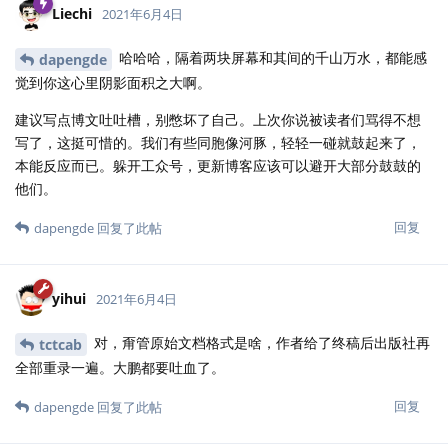
Liechi
2021年6月4日
哈哈哈，隔着两块屏幕和其间的千山万水，都能感
dapengde
觉到你这心里阴影面积之大啊。
建议写点博文吐吐槽，别憋坏了自己。上次你说被读者们骂得不想
写了，这挺可惜的。我们有些同胞像河豚，轻轻一碰就鼓起来了，
本能反应而已。躲开工众号，更新博客应该可以避开大部分鼓鼓的
他们。
回复
dapengde
回复了此帖
yihui
2021年6月4日
对，甭管原始文档格式是啥，作者给了终稿后出版社再
tctcab
全部重录一遍。大鹏都要吐血了。
回复
dapengde
回复了此帖