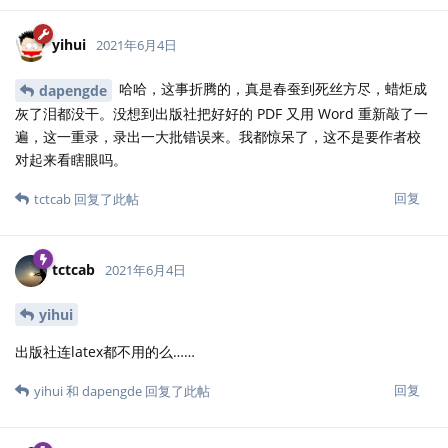
yihui
2021年6月4日
哈哈，这事折腾的，真是春蚕到死丝方尽，蜡炬成
dapengde
灰了泪都没干。没想到出版社把好好的 PDF 又用 Word 重新敲了一
遍，这一重录，录出一大批错误来。我都惊呆了，这不是要作者校
对起来看瞎眼吗。
回复
tctcab
回复了此帖
tctcab
2021年6月4日
yihui
出版社连latex都不用的么……
回复
yihui
和
dapengde
回复了此帖