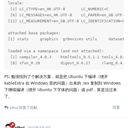
locale:

 [1] LC_CTYPE=en_HK.UTF-8       LC_NUMERIC=C        
 [6] LC_MESSAGES=en_HK.UTF-8    LC_PAPER=en_GB.UTF-8
[11] LC_MEASUREMENT=en_GB.UTF-8 LC_IDENTIFICATION=C  
attached base packages:

[1] stats     graphics  grDevices utils     datasets 
loaded via a namespace (and not attached):

 [1] compiler_4.0.3    htmltools_0.5.1.1 tools_4.0.3
 [8] xfun_0.20         digest_0.6.27     rlang_0.4.1
PS: 勉强找到了个解决方案，就是把 Ubuntu 下编译（绕开
kableExtra 在 Windows 里的问题）出来的 .tex 复制到 Windows
下继续编译（绕开 Ubuntu 下字体的问题）成 pdf，算是活过来
了。
回复
yihui
回复了此帖
yihui
2021年3月4日