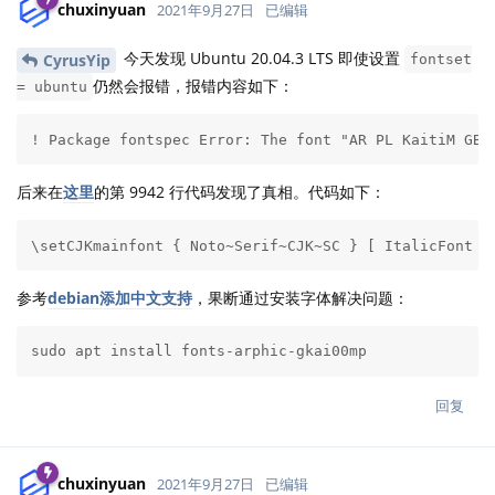
chuxinyuan
2021年9月27日
已编辑
今天发现 Ubuntu 20.04.3 LTS 即使设置
CyrusYip
fontset
仍然会报错，报错内容如下：
= ubuntu
! Package fontspec Error: The font "AR PL KaitiM GB"
后来在
这里
的第 9942 行代码发现了真相。代码如下：
\setCJKmainfont { Noto~Serif~CJK~SC } [ ItalicFont =
参考
debian添加中文支持
，果断通过安装字体解决问题：
sudo apt install fonts-arphic-gkai00mp
回复
chuxinyuan
2021年9月27日
已编辑