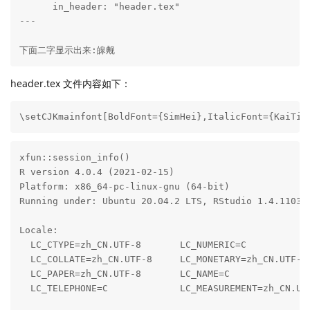
      in_header: "header.tex"

---

下面二字显示出来:皞觍
header.tex 文件内容如下：
\setCJKmainfont[BoldFont={SimHei},ItalicFont={KaiTi}
xfun::session_info()

R version 4.0.4 (2021-02-15)

Platform: x86_64-pc-linux-gnu (64-bit)

Running under: Ubuntu 20.04.2 LTS, RStudio 1.4.1103

Locale:

  LC_CTYPE=zh_CN.UTF-8       LC_NUMERIC=C            
  LC_COLLATE=zh_CN.UTF-8     LC_MONETARY=zh_CN.UTF-8 
  LC_PAPER=zh_CN.UTF-8       LC_NAME=C               
  LC_TELEPHONE=C             LC_MEASUREMENT=zh_CN.UTF