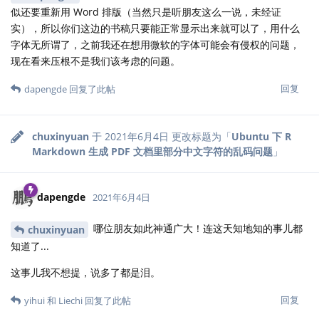
似还要重新用 Word 排版（当然只是听朋友这么一说，未经证
实），所以你们这边的书稿只要能正常显示出来就可以了，用什么
字体无所谓了，之前我还在想用微软的字体可能会有侵权的问题，
现在看来压根不是我们该考虑的问题。
回复
dapengde
回复了此帖
chuxinyuan
于
2021年6月4日
更改标题为「
Ubuntu 下 R
Markdown 生成 PDF 文档里部分中文字符的乱码问题
」
dapengde
2021年6月4日
哪位朋友如此神通广大！连这天知地知的事儿都
chuxinyuan
知道了...
这事儿我不想提，说多了都是泪。
回复
yihui
和
Liechi
回复了此帖