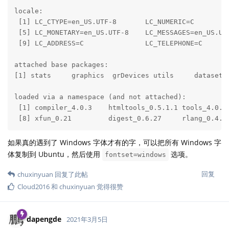
locale:

 [1] LC_CTYPE=en_US.UTF-8       LC_NUMERIC=C         
 [5] LC_MONETARY=en_US.UTF-8    LC_MESSAGES=en_US.UTF
 [9] LC_ADDRESS=C               LC_TELEPHONE=C       
attached base packages:

[1] stats     graphics  grDevices utils     datasets 
loaded via a namespace (and not attached):

 [1] compiler_4.0.3    htmltools_0.5.1.1 tools_4.0.3
 [8] xfun_0.21         digest_0.6.27     rlang_0.4.1
如果真的遇到了 Windows 字体才有的字，可以把所有 Windows 字
体复制到 Ubuntu，然后使用
选项。
fontset=windows
回复
chuxinyuan
回复了此帖
Cloud2016
和
chuxinyuan
觉得很赞
dapengde
2021年3月5日