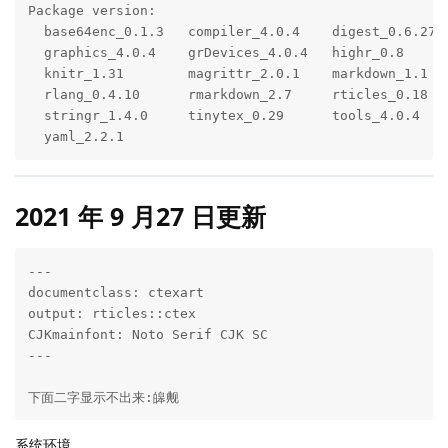
Package version:

  base64enc_0.1.3   compiler_4.0.4    digest_0.6.27  
  graphics_4.0.4    grDevices_4.0.4   highr_0.8      
  knitr_1.31        magrittr_2.0.1    markdown_1.1   
  rlang_0.4.10      rmarkdown_2.7     rticles_0.18   
  stringr_1.4.0     tinytex_0.29      tools_4.0.4    
  yaml_2.2.1      
2021 年 9 月27 日更新
---

documentclass: ctexart

output: rticles::ctex

CJKmainfont: Noto Serif CJK SC

---

下面二字显示不出来:皞觍
系统环境