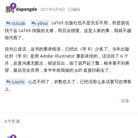
dapengde
2021年6月4日
已编辑
LaTeX 出版社也不是完全不用，而是据说
tctcab
yihui
找个会 LaTeX 排版的太难，而且会很慢。这是人家的事，我就不越
俎代庖了。
说句公道话，这书的重录错误，已经比《学 R》少多了。当年出版
社对《学 R》是用 Adobe Illustrator 重新录排的，活活排了 6 个
月，反复沟通无数次，错误百出，按了葫芦起了瓢，根本看不到希
望，最后完全弃用，拿半年前我做的 pdf 直接印刷去了。
心态不同了，岁数也大了，已经没那么多话要写在博客
Liechi
上。
回复
4 个月
后