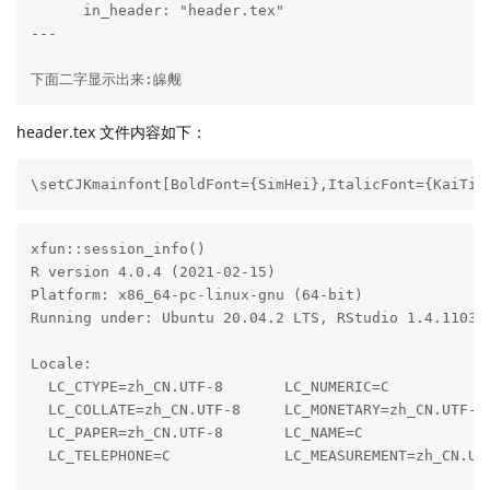
      in_header: "header.tex"

---

下面二字显示出来:皞觍
header.tex 文件内容如下：
\setCJKmainfont[BoldFont={SimHei},ItalicFont={KaiTi}
xfun::session_info()

R version 4.0.4 (2021-02-15)

Platform: x86_64-pc-linux-gnu (64-bit)

Running under: Ubuntu 20.04.2 LTS, RStudio 1.4.1103

Locale:

  LC_CTYPE=zh_CN.UTF-8       LC_NUMERIC=C            
  LC_COLLATE=zh_CN.UTF-8     LC_MONETARY=zh_CN.UTF-8 
  LC_PAPER=zh_CN.UTF-8       LC_NAME=C               
  LC_TELEPHONE=C             LC_MEASUREMENT=zh_CN.UTF