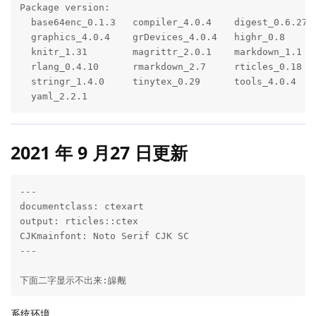
Package version:

  base64enc_0.1.3   compiler_4.0.4    digest_0.6.27  
  graphics_4.0.4    grDevices_4.0.4   highr_0.8      
  knitr_1.31        magrittr_2.0.1    markdown_1.1   
  rlang_0.4.10      rmarkdown_2.7     rticles_0.18   
  stringr_1.4.0     tinytex_0.29      tools_4.0.4    
  yaml_2.2.1      
2021 年 9 月27 日更新
---

documentclass: ctexart

output: rticles::ctex

CJKmainfont: Noto Serif CJK SC

---

下面二字显示不出来:皞觍
系统环境