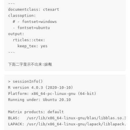
---

documentclass: ctexart

classoption:

  # - fontset=windows

  - fontset=ubuntu

output:

  rticles::ctex:

    keep_tex: yes

---

下面二字显示不出来:皞觍
> sessionInfo()

R version 4.0.3 (2020-10-10)

Platform: x86_64-pc-linux-gnu (64-bit)

Running under: Ubuntu 20.10

Matrix products: default

BLAS:   /usr/lib/x86_64-linux-gnu/blas/libblas.so.3.9
LAPACK: /usr/lib/x86_64-linux-gnu/lapack/liblapack.so