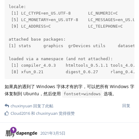
locale:

 [1] LC_CTYPE=en_US.UTF-8       LC_NUMERIC=C         
 [5] LC_MONETARY=en_US.UTF-8    LC_MESSAGES=en_US.UTF
 [9] LC_ADDRESS=C               LC_TELEPHONE=C       
attached base packages:

[1] stats     graphics  grDevices utils     datasets 
loaded via a namespace (and not attached):

 [1] compiler_4.0.3    htmltools_0.5.1.1 tools_4.0.3
 [8] xfun_0.21         digest_0.6.27     rlang_0.4.1
如果真的遇到了 Windows 字体才有的字，可以把所有 Windows 字
体复制到 Ubuntu，然后使用
选项。
fontset=windows
回复
chuxinyuan
回复了此帖
Cloud2016
和
chuxinyuan
觉得很赞
dapengde
2021年3月5日