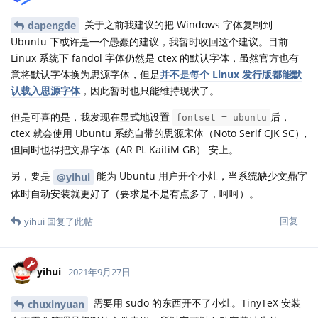
关于之前我建议的把 Windows 字体复制到
dapengde
Ubuntu 下或许是一个愚蠢的建议，我暂时收回这个建议。目前
Linux 系统下 fandol 字体仍然是 ctex 的默认字体，虽然官方也有
意将默认字体换为思源字体，但是
并不是每个 Linux 发行版都能默
认载入思源字体
，因此暂时也只能维持现状了。
但是可喜的是，我发现在显式地设置
后，
fontset = ubuntu
ctex 就会使用 Ubuntu 系统自带的思源宋体（Noto Serif CJK SC）,
但同时也得把文鼎字体（AR PL KaitiM GB） 安上。
另，要是
能为 Ubuntu 用户开个小灶，当系统缺少文鼎字
@yihui
体时自动安装就更好了（要求是不是有点多了，呵呵）。
回复
yihui
回复了此帖
yihui
2021年9月27日
需要用 sudo 的东西开不了小灶。TinyTeX 安装
chuxinyuan