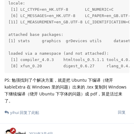
locale:

 [1] LC_CTYPE=en_HK.UTF-8       LC_NUMERIC=C        
 [6] LC_MESSAGES=en_HK.UTF-8    LC_PAPER=en_GB.UTF-8
[11] LC_MEASUREMENT=en_GB.UTF-8 LC_IDENTIFICATION=C  
attached base packages:

[1] stats     graphics  grDevices utils     datasets 
loaded via a namespace (and not attached):

 [1] compiler_4.0.3    htmltools_0.5.1.1 tools_4.0.3
 [8] xfun_0.20         digest_0.6.27     rlang_0.4.1
PS: 勉强找到了个解决方案，就是把 Ubuntu 下编译（绕开
kableExtra 在 Windows 里的问题）出来的 .tex 复制到 Windows
下继续编译（绕开 Ubuntu 下字体的问题）成 pdf，算是活过来
了。
回复
yihui
回复了此帖
yihui
2021年3月4日