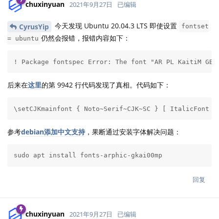
chuxinyuan
2021年9月27日
已编辑
今天发现 Ubuntu 20.04.3 LTS 即使设置
CyrusYip
fontset
仍然会报错，报错内容如下：
= ubuntu
! Package fontspec Error: The font "AR PL KaitiM GB"
后来在
这里
的第 9942 行代码发现了真相。代码如下：
\setCJKmainfont { Noto~Serif~CJK~SC } [ ItalicFont =
参考
debian添加中文支持
，果断通过安装字体解决问题：
sudo apt install fonts-arphic-gkai00mp
回复
chuxinyuan
2021年9月27日
已编辑