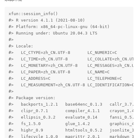
xfun::session_info()

#> R version 4.1.1 (2021-08-10)

#> Platform: x86_64-pc-linux-gnu (64-bit)

#> Running under: Ubuntu 20.04.3 LTS

#> 

#> Locale:

#>   LC_CTYPE=zh_CN.UTF-8       LC_NUMERIC=C         
#>   LC_TIME=zh_CN.UTF-8        LC_COLLATE=zh_CN.UTF-
#>   LC_MONETARY=zh_CN.UTF-8    LC_MESSAGES=zh_CN.UTF
#>   LC_PAPER=zh_CN.UTF-8       LC_NAME=C            
#>   LC_ADDRESS=C               LC_TELEPHONE=C       
#>   LC_MEASUREMENT=zh_CN.UTF-8 LC_IDENTIFICATION=C  
#> 

#> Package version:

#>   backports_1.2.1   base64enc_0.1.3   callr_3.7.0 
#>   clipr_0.7.1       compiler_4.1.1    crayon_1.4.1
#>   ellipsis_0.3.2    evaluate_0.14     fansi_0.5.0 
#>   fs_1.5.0          glue_1.4.2        graphics_4.1
#>   highr_0.9         htmltools_0.5.2   jsonlite_1.7
#>   lifecycle_1.0.0   magrittr_2.0.1    markdown_1.1