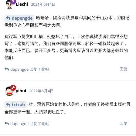
Liechi
2021年6月4日
哈哈哈，隔着两块屏幕和其间的千山万水，都能感
dapengde
觉到你这心里阴影面积之大啊。
建议写点博文吐吐槽，别憋坏了自己。上次你说被读者们骂得不想
写了，这挺可惜的。我们有些同胞像河豚，轻轻一碰就鼓起来了，
本能反应而已。躲开工众号，更新博客应该可以避开大部分鼓鼓的
他们。
回复
dapengde
回复了此帖
yihui
2021年6月4日
对，甭管原始文档格式是啥，作者给了终稿后出版社再
tctcab
全部重录一遍。大鹏都要吐血了。
回复
dapengde
回复了此帖