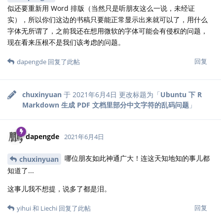
似还要重新用 Word 排版（当然只是听朋友这么一说，未经证
实），所以你们这边的书稿只要能正常显示出来就可以了，用什么
字体无所谓了，之前我还在想用微软的字体可能会有侵权的问题，
现在看来压根不是我们该考虑的问题。
回复
dapengde
回复了此帖
chuxinyuan
于
2021年6月4日
更改标题为「
Ubuntu 下 R
Markdown 生成 PDF 文档里部分中文字符的乱码问题
」
dapengde
2021年6月4日
哪位朋友如此神通广大！连这天知地知的事儿都
chuxinyuan
知道了...
这事儿我不想提，说多了都是泪。
回复
yihui
和
Liechi
回复了此帖