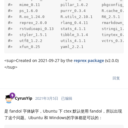
#>   mime_0.11         pillar_1.6.2      pkgconfig_2.
#>   ps_1.6.0          purrr_0.3.4       R.cache_0.15
#>   R.oo_1.24.0       R.utils_2.10.1    R6_2.5.1    
#>   reprex_2.0.0      rlang_0.4.11      rmarkdown_2.
#>   rstudioapi_0.13   stats_4.1.1       stringi_1.7.
#>   styler_1.5.1      tibble_3.1.4      tinytex_0.33
#>   utf8_1.2.2        utils_4.1.1       vctrs_0.3.8 
#>   xfun_0.25         yaml_2.2.1
<sup>Created on 2021-09-27 by the
reprex package
(v2.0.0)
</sup>
回复
CyrusYip
2021年3月5日
已编辑
是 fandol 字体缺字，Ubuntu 下 ctex 默认使用 fandol，所以出现
了这个问题。Ubuntu 和 Windows的字体都是可以的：