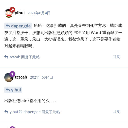
yihui
2021年6月4日
哈哈，这事折腾的，真是春蚕到死丝方尽，蜡炬成
dapengde
灰了泪都没干。没想到出版社把好好的 PDF 又用 Word 重新敲了一
遍，这一重录，录出一大批错误来。我都惊呆了，这不是要作者校
对起来看瞎眼吗。
回复
tctcab
回复了此帖
tctcab
2021年6月4日
yihui
出版社连latex都不用的么……
回复
yihui
和
dapengde
回复了此帖