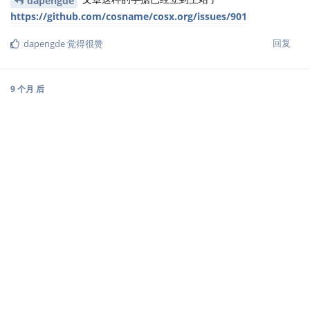
dapengde
https://github.com/cosname/cosx.org/issues/901
回复
dapengde
觉得很赞
9 个月
后
Cloud2016
2021年4月11日
奇怪，现在运行这段代码会报出如下警告
Cloud2016
[WARNING] data-latex attribute can't be used with on
查了下 bookdown 的源码，这消息来自
https://github.com/rstudio/bookdown/blob/6854e02da9b21
b95f88119ed36f38e91a4f9e1b2/inst/rmarkdown/lua/custom
-environment.lua#L122
自定义 block 的方式为啥要从 beamer 的支持中去掉呀？是有其它