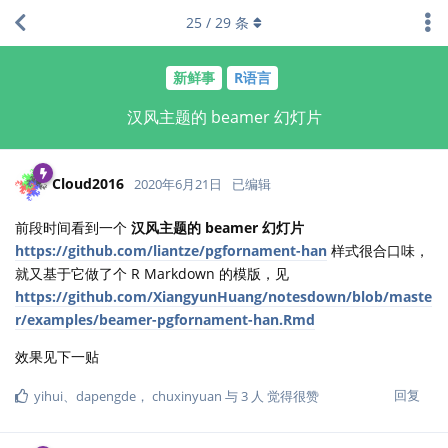
25
/
29
条
新鲜事
R语言
汉风主题的 beamer 幻灯片
Cloud2016
2020年6月21日
已编辑
前段时间看到一个
汉风主题的 beamer 幻灯片
https://github.com/liantze/pgfornament-han
样式很合口味，
就又基于它做了个 R Markdown 的模版，见
https://github.com/XiangyunHuang/notesdown/blob/maste
r/examples/beamer-pgfornament-han.Rmd
效果见下一贴
回复
yihui
、
dapengde
，
chuxinyuan
与
3
人
觉得很赞