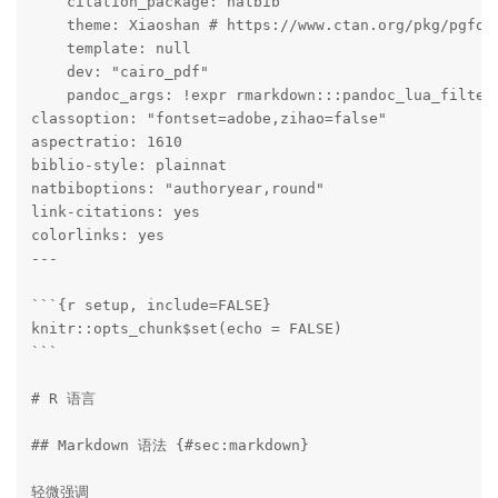
    citation_package: natbib

    theme: Xiaoshan # https://www.ctan.org/pkg/pgforn
    template: null

    dev: "cairo_pdf"

    pandoc_args: !expr rmarkdown:::pandoc_lua_filters
classoption: "fontset=adobe,zihao=false"

aspectratio: 1610

biblio-style: plainnat

natbiboptions: "authoryear,round"

link-citations: yes

colorlinks: yes

---

```{r setup, include=FALSE}

knitr::opts_chunk$set(echo = FALSE)

```

# R 语言

## Markdown 语法 {#sec:markdown}

轻微强调 
