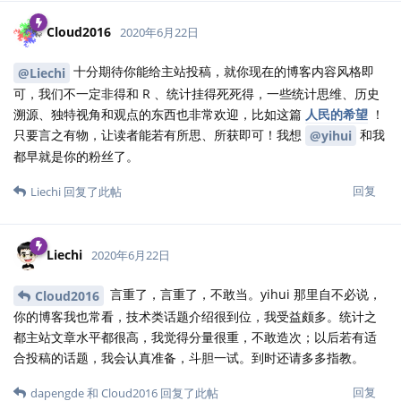
Cloud2016
2020年6月22日
十分期待你能给主站投稿，就你现在的博客内容风格即
@Liechi
可，我们不一定非得和 R 、统计挂得死死得，一些统计思维、历史
溯源、独特视角和观点的东西也非常欢迎，比如这篇
人民的希望
！
只要言之有物，让读者能若有所思、所获即可！我想
和我
@yihui
都早就是你的粉丝了。
回复
Liechi
回复了此帖
Liechi
2020年6月22日
言重了，言重了，不敢当。yihui 那里自不必说，
Cloud2016
你的博客我也常看，技术类话题介绍很到位，我受益颇多。统计之
都主站文章水平都很高，我觉得分量很重，不敢造次；以后若有适
合投稿的话题，我会认真准备，斗胆一试。到时还请多多指教。
回复
dapengde
和
Cloud2016
回复了此帖