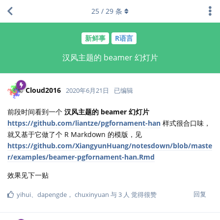
25
/
29
条
新鲜事
R语言
汉风主题的 beamer 幻灯片
Cloud2016
2020年6月21日
已编辑
前段时间看到一个
汉风主题的 beamer 幻灯片
https://github.com/liantze/pgfornament-han
样式很合口味，
就又基于它做了个 R Markdown 的模版，见
https://github.com/XiangyunHuang/notesdown/blob/maste
r/examples/beamer-pgfornament-han.Rmd
效果见下一贴
回复
yihui
、
dapengde
，
chuxinyuan
与
3
人
觉得很赞