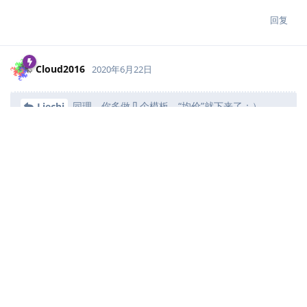
回复
Cloud2016
2020年6月22日
同理，你多做几个模板，“均价”就下来了：）
Liechi
对我来说，维护多个严重依赖 LaTeX 的模版代价太高，是累加的关
系，不是降低工作量，虽然还是那几个工具（我的意思是这些个工
具已经不少了，事实上，我还想从这个坑里面爬出去呢）。模版包
出来了，还有众口难调，所以还不如告诉大家怎么去制作这样模
版，毕竟不久后，又腻了，等用腻了就又出新的，然后又换一个
玩，更加的个性化。授人以渔会是一个更好的办法
回复
Cloud2016
2020年6月22日