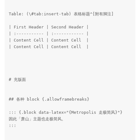
Table: (\#tab:insert-tab) 表格标题^[附有脚注]

| First Header | Second Header |

| :----------- | :------------ |

| Content Cell | Content Cell  |

| Content Cell | Content Cell  |

# 充版面

## 各种 block {.allowframebreaks}

::: {.block data-latex="{Metropolis 走极简风}"}

因此「萧山」主题也走极简风。

:::
