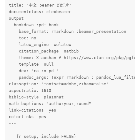
title: "中文 beamer 幻灯片"

documentclass: ctexbeamer

output: 

  bookdown::pdf_book: 

    base_format: rmarkdown::beamer_presentation

    toc: no

    latex_engine: xelatex

    citation_package: natbib

    theme: Xiaoshan # https://www.ctan.org/pkg/pgforn
    template: null

    dev: "cairo_pdf"

    pandoc_args: !expr rmarkdown:::pandoc_lua_filters
classoption: "fontset=adobe,zihao=false"

aspectratio: 1610

biblio-style: plainnat

natbiboptions: "authoryear,round"

link-citations: yes

colorlinks: yes

---

```{r setup, include=FALSE}
