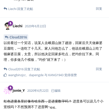
回复
Liechi
回复了此帖
Liechi
2020年6月22日
Cloud2016
以前看过一个笑话，说某人去峨眉山旅了趟游，回家后天天做麻婆
豆腐吃，一连吃了十几天。家人问他怎么了，他说在峨眉山上吃了
顿麻婆豆腐，太贵，所以他决定回家多吃点，把均价拉下来。同
理，你多做几个模板，“均价”就下来了：）
回复
Cloud2016
回复了此帖
wangbinzjcc
、
dapengde
与
KANG1943
觉得很赞
Jonie_Y
2020年6月22日
已编辑
红色进度条里好像有啥东西，是进度数字吗？
进度条可以设几个小
竖线吗？不然预测不了进度啊~
哈哈。