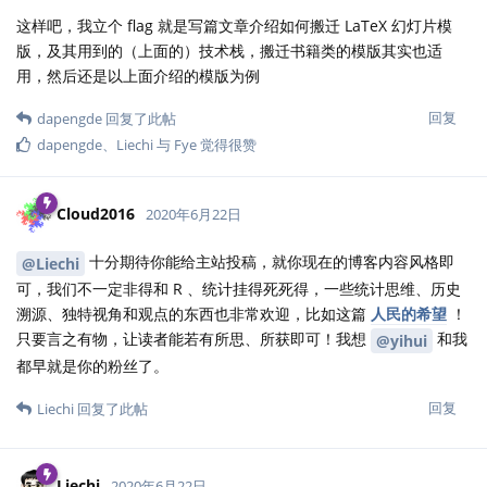
这样吧，我立个 flag 就是写篇文章介绍如何搬迁 LaTeX 幻灯片模
版，及其用到的（上面的）技术栈，搬迁书籍类的模版其实也适
用，然后还是以上面介绍的模版为例
回复
dapengde
回复了此帖
dapengde
、
Liechi
与
Fye
觉得很赞
Cloud2016
2020年6月22日
十分期待你能给主站投稿，就你现在的博客内容风格即
@Liechi
可，我们不一定非得和 R 、统计挂得死死得，一些统计思维、历史
溯源、独特视角和观点的东西也非常欢迎，比如这篇
人民的希望
！
只要言之有物，让读者能若有所思、所获即可！我想
和我
@yihui
都早就是你的粉丝了。
回复
Liechi
回复了此帖
Liechi
2020年6月22日