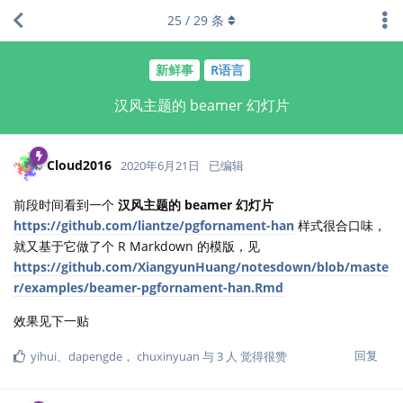
25
/
29
条
新鲜事
R语言
汉风主题的 beamer 幻灯片
Cloud2016
2020年6月21日
已编辑
前段时间看到一个
汉风主题的 beamer 幻灯片
https://github.com/liantze/pgfornament-han
样式很合口味，
就又基于它做了个 R Markdown 的模版，见
https://github.com/XiangyunHuang/notesdown/blob/maste
r/examples/beamer-pgfornament-han.Rmd
效果见下一贴
回复
yihui
、
dapengde
，
chuxinyuan
与
3
人
觉得很赞