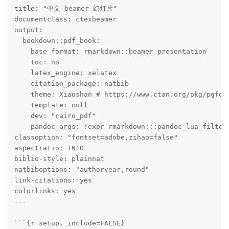
title: "中文 beamer 幻灯片"

documentclass: ctexbeamer

output: 

  bookdown::pdf_book: 

    base_format: rmarkdown::beamer_presentation

    toc: no

    latex_engine: xelatex

    citation_package: natbib

    theme: Xiaoshan # https://www.ctan.org/pkg/pgforn
    template: null

    dev: "cairo_pdf"

    pandoc_args: !expr rmarkdown:::pandoc_lua_filters
classoption: "fontset=adobe,zihao=false"

aspectratio: 1610

biblio-style: plainnat

natbiboptions: "authoryear,round"

link-citations: yes

colorlinks: yes

---

```{r setup, include=FALSE}
