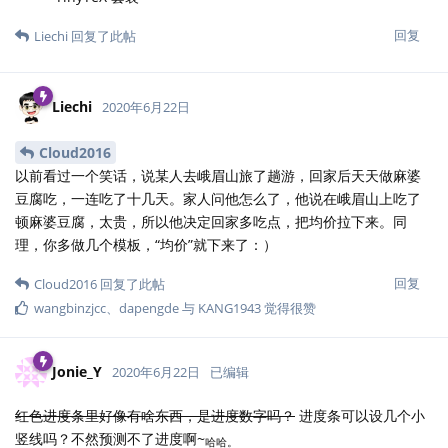
回复
Liechi
回复了此帖
Liechi
2020年6月22日
Cloud2016
以前看过一个笑话，说某人去峨眉山旅了趟游，回家后天天做麻婆
豆腐吃，一连吃了十几天。家人问他怎么了，他说在峨眉山上吃了
顿麻婆豆腐，太贵，所以他决定回家多吃点，把均价拉下来。同
理，你多做几个模板，“均价”就下来了：）
回复
Cloud2016
回复了此帖
wangbinzjcc
、
dapengde
与
KANG1943
觉得很赞
Jonie_Y
2020年6月22日
已编辑
红色进度条里好像有啥东西，是进度数字吗？
进度条可以设几个小
竖线吗？不然预测不了进度啊~
哈哈。