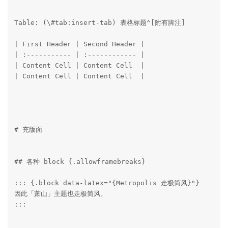
Table: (\#tab:insert-tab) 表格标题^[附有脚注]

| First Header | Second Header |

| :----------- | :------------ |

| Content Cell | Content Cell  |

| Content Cell | Content Cell  |

# 充版面

## 各种 block {.allowframebreaks}

::: {.block data-latex="{Metropolis 走极简风}"}

因此「萧山」主题也走极简风。

:::
