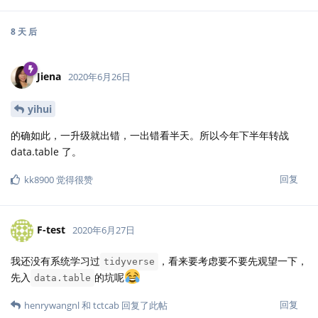
8 天
后
Jiena
2020年6月26日
yihui
的确如此，一升级就出错，一出错看半天。所以今年下半年转战
data.table 了。
回复
kk8900
觉得很赞
F-test
2020年6月27日
我还没有系统学习过
，看来要考虑要不要先观望一下，
tidyverse
先入
的坑呢
data.table
回复
henrywangnl
和
tctcab
回复了此帖