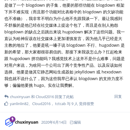
是做了一个 blogdown 的子集，他要的那些功能在 blogdown 框架
下并不难实现（而且那个功能对比表格中的 blogdown 的欠缺功能
也不准确），我非常不明白为什么他不先跟我谈一下。最让我感到
不舒服的是他已经在社交媒体上提这个包了，而且是在别人抱怨
blogdown 的缺点之后跳出来说 hugodown 解决了这些问题。我一
直认为哈神应该在社交媒体上更加谨慎发言，因为他几乎已经是大
主教的地位了，他要是吼一嗓子说 blogdown 不行、hugodown 是
新的希望，那大家都很容易信的。那接下来我该怎么办？扛起枪来
跟 hugodown 拼功能吗？我感觉技术上这并不是什么难事，问题是
对用户来说，为啥同一个公司出了两个竞争性产品、以及应该如何
选择。他要是做其它静态网站生成器如 jekylldown 或 hexodown
我也就不说什么了，因为这些我早已承认 blogdown 的支持力度不
够；偏偏他要挑 hugo。实在让我费解。
回复
chuxinyuan
和
Cloud2016
回复了此帖
yanlinlin82
、
Cloud2016
，
tctcab
与
9
人
觉得很赞
chuxinyuan
2020年6月14日
已编辑