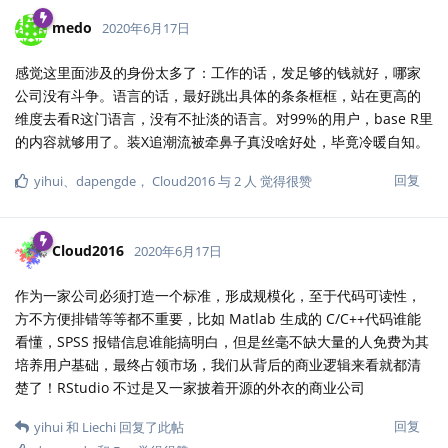
medo
2020年6月17日
感觉这里面涉及的身份太多了：工作的话，发足够的钱就好，哪家
公司没有斗争。语言的话，最好跳出具体的条条框框，站在更高的
维度去看R这门语言，没有不扯淡的语言。对99%的用户，base R里
的内容就够用了。装X追潮流被牵鼻子真没啥好处，毕竟冷暖自知。
回复
yihui
、
dapengde
，
Cloud2016
与
2
人
觉得很赞
Cloud2016
2020年6月17日
作为一家公司必须打造一个标准，形成规模化，至于代码可读性，
方不方便排错等等都不重要，比如 Matlab 生成的 C/C++代码谁能
看懂，SPSS 报错信息谁能搞明白，但是丝毫不缺大量的人免费为其
培养用户基础，最终占领市场，我们从背后的商业逻辑来看就都清
楚了！RStudio 不过是又一家披着开源的外衣的商业公司
回复
yihui
和
Liechi
回复了此帖