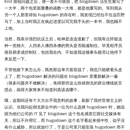
Knit 按钮问题之后，便一发不可收拾，把 blogdown 活生生重写了
一大半，两个包里面重叠的函数一大堆，都是他重写的。等到我从
另一个人那里得知 hugodown 的存在时，我发现已经拉不住这匹野
马了，加上当时我正在疯赶进度以写完我手头的一本书，我也顾不
上他。
当然，我表示强烈抗议之后，哈神是连连道歉了，但我有点怀疑这
种一党独大、人挡杀人佛挡杀佛的势头是否能遏制住。毕竟程序员
很容易变成控制狂，包括我在内。不知道我这顿拳头能否让他停下
来反思一下。
不管他接下来怎么办，既然那边单方面宣战了，我也只能硬着头皮
上了，把 hugodown 解决的问题在 blogdown 里重新解决一遍
（很多问题并不难解决），免得那些这么快就倒戈的群众继续妖言
惑众，搞得大家将来不知道到底该选哪个。
哦，这期间还有个大大出乎我意料的故事，刷新了我对官僚主义的
认识。当我问起倒戈群众中的一位为什么选择 hugodown 时，她说
因为他们公司的 IT 见了 blogdown 这个包名感觉它跟社交媒体有
关，所以不许用它，而 hugodown 这个名字看起来很中性，似乎没
有什么威胁，所以就放行了，于是公司里只能安装 hugodown 而不