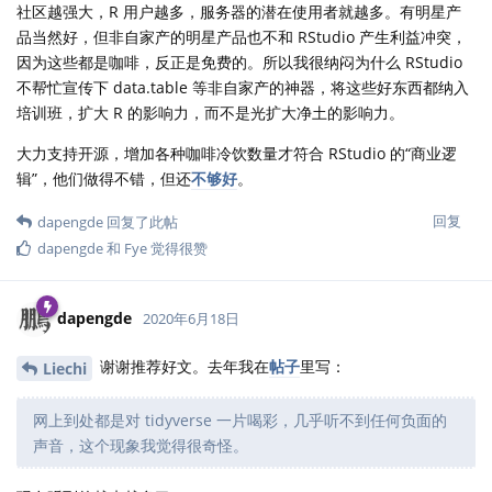
社区越强大，R 用户越多，服务器的潜在使用者就越多。有明星产
品当然好，但非自家产的明星产品也不和 RStudio 产生利益冲突，
因为这些都是咖啡，反正是免费的。所以我很纳闷为什么 RStudio
不帮忙宣传下 data.table 等非自家产的神器，将这些好东西都纳入
培训班，扩大 R 的影响力，而不是光扩大净土的影响力。
大力支持开源，增加各种咖啡冷饮数量才符合 RStudio 的“商业逻
辑”，他们做得不错，但还
不够好
。
回复
dapengde
回复了此帖
dapengde
和
Fye
觉得很赞
dapengde
2020年6月18日
谢谢推荐好文。去年我在
帖子
里写：
Liechi
网上到处都是对 tidyverse 一片喝彩，几乎听不到任何负面的
声音，这个现象我觉得很奇怪。