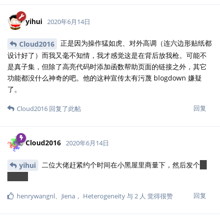
yihui
2020年6月14日
正是因为操作猛如虎、对外高调（连六边形贴纸都
Cloud2016
设计好了）而我又毫不知情，我才感觉这是在背后放我枪。可能不
是真子集，但除了高亮代码时添加函数帮助页面的链接之外，其它
功能都没什么神奇的吧。他的这种宣传太有污蔑 blogdown 嫌疑
了。
回复
Cloud2016
回复了此帖
Cloud2016
2020年6月14日
二位大佬赶紧约个时间在小黑屋里商量下，然后发个
联
yihui
合声明
回复
henrywangnl
、
Jiena
，
Heterogeneity
与
2
人
觉得很赞