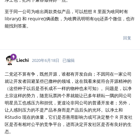
至于同一公司为啥出两款类似产品，可以想想 R 里面为啥同时有
library() 和 require()俩函数，为啥腾讯明明有qq还弄个微信，也许
能找到答案。
回复
Liechi
2020年6月18日
已编辑
二党还不算有争，既然开源，谁都有开发自由；不因同在一家公司
就让开发者回避某些已撒种的领域，这在我看来挺符合开源精神的
（这些种子以后是否长成不一样的物种也未可知）。问题是，以净
土宗这样的势力，随意玩票跨个界就能让已多年耕耘一隅的同公司
明星员工也感压力和担忧，更遑论非同公司的普通开发者；另外，
让人感到压力的不是产品本身而是产品后头的光环。以净土和
RStudio 现在的体量，它们是否善用影响力或可决定整个 R 开发社
区是否有相对公平的竞争平台，进而决定开发社区是否有良好的生
态。