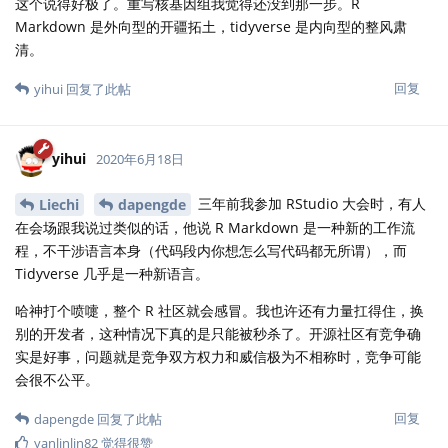
这个说得好极了。重写核基因组我觉得还没到那一步。R
Markdown 是外向型的开疆拓土，tidyverse 是内向型的整风肃
清。
回复
yihui
回复了此帖
yihui
2020年6月18日
三年前我参加 RStudio 大会时，有人
Liechi
dapengde
在会场跟我说过类似的话，他说 R Markdown 是一种新的工作流
程，不干涉语言本身（代码段内你想怎么写代码都无所谓），而
Tidyverse 几乎是一种新语言。
哈神打个喷嚏，整个 R 社区就会感冒。我也许还有力量扛得住，换
别的开发者，这种情况下真的是只能被秒杀了。开源社区有竞争确
实是好事，问题就是竞争双方权力和威信极为不相称时，竞争可能
会很不公平。
回复
dapengde
回复了此帖
yanlinlin82
觉得很赞