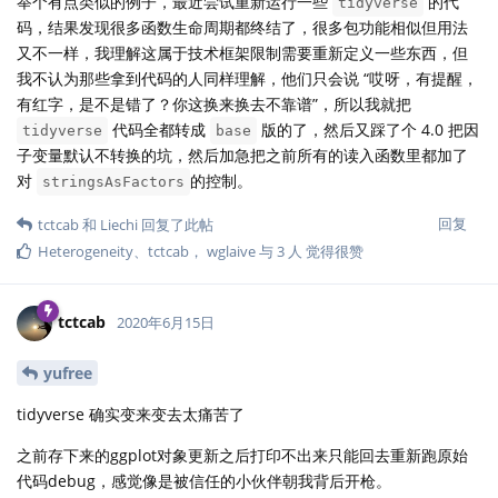
举个有点类似的例子，最近尝试重新运行一些
的代
tidyverse
码，结果发现很多函数生命周期都终结了，很多包功能相似但用法
又不一样，我理解这属于技术框架限制需要重新定义一些东西，但
我不认为那些拿到代码的人同样理解，他们只会说 “哎呀，有提醒，
有红字，是不是错了？你这换来换去不靠谱”，所以我就把
代码全都转成
版的了，然后又踩了个 4.0 把因
tidyverse
base
子变量默认不转换的坑，然后加急把之前所有的读入函数里都加了
对
的控制。
stringsAsFactors
回复
tctcab
和
Liechi
回复了此帖
Heterogeneity
、
tctcab
，
wglaive
与
3
人
觉得很赞
tctcab
2020年6月15日
yufree
tidyverse 确实变来变去太痛苦了
之前存下来的ggplot对象更新之后打印不出来只能回去重新跑原始
代码debug，感觉像是被信任的小伙伴朝我背后开枪。