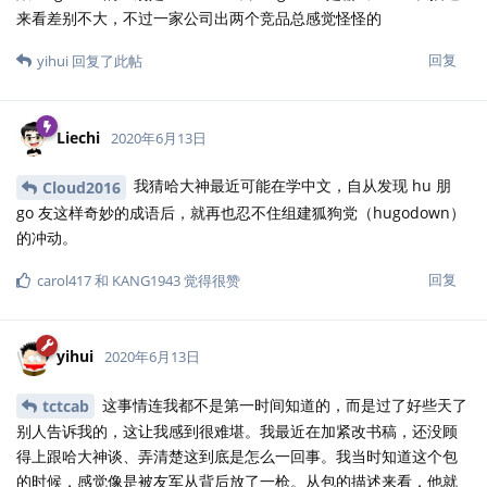
来看差别不大，不过一家公司出两个竞品总感觉怪怪的
回复
yihui
回复了此帖
Liechi
2020年6月13日
我猜哈大神最近可能在学中文，自从发现 hu 朋
Cloud2016
go 友这样奇妙的成语后，就再也忍不住组建狐狗党（hugodown）
的冲动。
回复
carol417
和
KANG1943
觉得很赞
yihui
2020年6月13日
这事情连我都不是第一时间知道的，而是过了好些天了
tctcab
别人告诉我的，这让我感到很难堪。我最近在加紧改书稿，还没顾
得上跟哈大神谈、弄清楚这到底是怎么一回事。我当时知道这个包
的时候，感觉像是被友军从背后放了一枪。从包的描述来看，他就