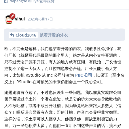
dapengde
和
Fye
觉得很赞
yihui
2020年6月17日
披着开源的外衣
Cloud2016
欧，不完全是这样，我们也穿着开源的内衣。我敢拿性命担保，我
们厂长（就是写代码最勤的那个男人）绝对是从内心支持开源的，
只不过无论开源不开源，有人的地方就有江湖、有政治，厂长他也
控制不了这一大伙人，而且控制也未必合适。厂长只能引领大方
向，比如把 RStudio 从 Inc 公司转变为
PBC 公司
，以保证（至少名
义上）RStudio 在可预见的未来仍旧会是一个良心公司。
跑题跑得有点远了。不过也反映出一些问题。我以前其实就跟公司
领导层说过净土的一个潜在危险，就是它的势力太大会导致吐槽的
人不敢吐槽，或者不敢公开吐槽，因为毕竟站出来跟大多数人（信
众？）唱反调会显得有点蠢；即使吐槽，声音也会显得非常微弱。
这样的话，净土宗可以人挡杀人、佛挡杀佛，而缺乏制衡它的力
量。万一民怨积攒太多，而他们一直听不到这些声音的话，搞不好