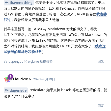
你要是不提，说实话连我自己都快忘了。史上
Ihavenothing
两大默默无闻的良心编辑器：LyX 和 TeXmacs。原来我还帮忙翻译
过 LyX 界面，突然深感骄傲，哈哈！这么说来，RGui 的界面
我也掺
和过
，我曾经辣么厉害我家里人造嘛！
我早该重新写一篇 LaTeX 与 Markdown 对比的博文了，得为
LaTeX 正正名。尽管我的本意不是要污蔑 LaTeX，但 Markdown 的
盛行间接造成了污蔑 LaTeX 的结果。这也是开源界的开发者们名声
太不对等的结果，我的影响力可能比 LaTeX 开发者大多了（
瞧瞧这
些惨淡的星标数和粉丝数
）。
回复
dapengde
和
wglaive
觉得很赞
Cloud2016
2020年6月19日
reticulate 如果支持 bokeh 等动态图形库的话，就
dapengde
没 Jupyter 什么事了
回复