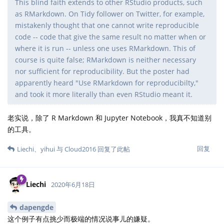
This blind faith extends to other RStudio products, such
as RMarkdown. On Tidy follower on Twitter, for example,
mistakenly thought that one cannot write reproducible
code -- code that give the same result no matter when or
where it is run -- unless one uses RMarkdown. This of
course is quite false; RMarkdown is neither necessary
nor sufficient for reproducibility. But the poster had
apparently heard "Use RMarkdown for reproducibilty,"
and took it more literally than even RStudio meant it.
老实说，除了 R Markdown 和 Jupyter Notebook，我真不知道别
的工具。
回复
Liechi
、
yihui
与
Cloud2016
回复了此帖
Liechi
2020年6月18日
dapengde
这个例子有点挑少而极端的情况说事儿的嫌疑。