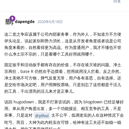
回复
dapengde
2020年6月18日
这二党之争应该属于公司内部家务事，作为外人，不知道方不方便
评头论足。说起派别和势力消长，这是从开发者角度或者说是公司
角度来看的，自然看得更为高远。作为普通用户，我才不懂也不管
什么净土宗不宗的，只是看哪个工具好用就用哪个。
固定扳手和活动扳手都有存在的价值，不存在谁灭谁的问题。净土
宗再狂，base R 仍然在手边摆着，想用就用没人拦着。反之亦然。
净土美艳不可方物，脾气反复无常，用户各有喜恶，自有选择。还
是交给市场决定吧，用户用脚投票咯。只是别忘了这些都是干活儿
的工具，干出漂亮的活儿来才是正事儿。
说回 hugodown，我是不打算尝试的，因为 blogdown 已经足够好
用。单从用户角度出发，多一个功能接近、相互竞争的工具，不是
坏事。只是这对
太不公平，低调老实的人在这种情况下会
@yihui
吃亏。而且，大神为此内耗实在可惜，哈神有这工夫还不如稳一稳
净土包，把向下兼容做得好一点。