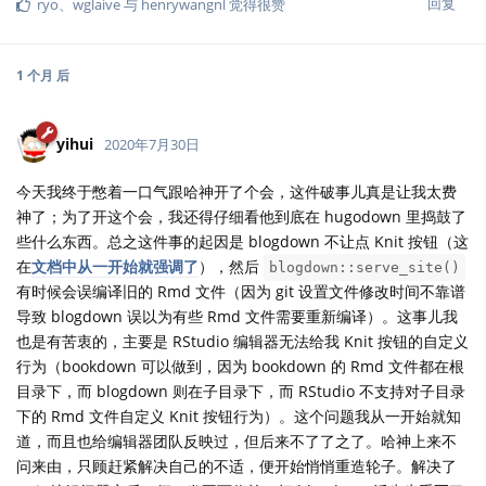
回复
ryo
、
wglaive
与
henrywangnl
觉得很赞
1 个月
后
yihui
2020年7月30日
今天我终于憋着一口气跟哈神开了个会，这件破事儿真是让我太费
神了；为了开这个会，我还得仔细看他到底在 hugodown 里捣鼓了
些什么东西。总之这件事的起因是 blogdown 不让点 Knit 按钮（这
在
文档中从一开始就强调了
），然后
blogdown::serve_site()
有时候会误编译旧的 Rmd 文件（因为 git 设置文件修改时间不靠谱
导致 blogdown 误以为有些 Rmd 文件需要重新编译）。这事儿我
也是有苦衷的，主要是 RStudio 编辑器无法给我 Knit 按钮的自定义
行为（bookdown 可以做到，因为 bookdown 的 Rmd 文件都在根
目录下，而 blogdown 则在子目录下，而 RStudio 不支持对子目录
下的 Rmd 文件自定义 Knit 按钮行为）。这个问题我从一开始就知
道，而且也给编辑器团队反映过，但后来不了了之了。哈神上来不
问来由，只顾赶紧解决自己的不适，便开始悄悄重造轮子。解决了