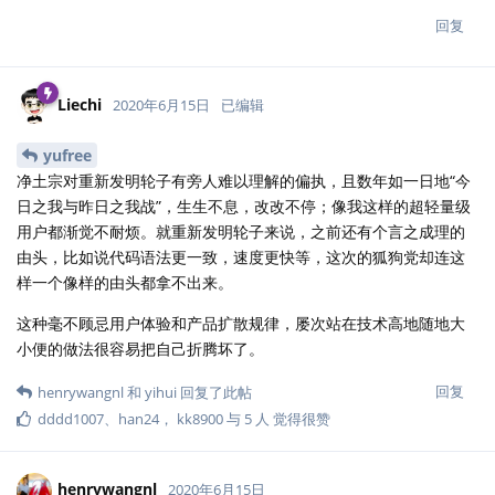
回复
Liechi
2020年6月15日
已编辑
yufree
净土宗对重新发明轮子有旁人难以理解的偏执，且数年如一日地“今
日之我与昨日之我战”，生生不息，改改不停；像我这样的超轻量级
用户都渐觉不耐烦。就重新发明轮子来说，之前还有个言之成理的
由头，比如说代码语法更一致，速度更快等，这次的狐狗党却连这
样一个像样的由头都拿不出来。
这种毫不顾忌用户体验和产品扩散规律，屡次站在技术高地随地大
小便的做法很容易把自己折腾坏了。
回复
henrywangnl
和
yihui
回复了此帖
dddd1007
、
han24
，
kk8900
与
5
人
觉得很赞
henrywangnl
2020年6月15日