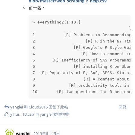
blob/master/web_scraping_r_help.csv
前十名：
> everything2[1:10,]

                                        li
1            [R] Problems in Recommending 
2                     [R] R in the NY Time
3                [R] Google's R Style Guid
4                   [R] How to comment in 
5       [R] Inefficiency of SAS Programmin
6                [R] installing R on Ubunt
7  [R] Popularity of R, SAS, SPSS, Stata..
8                    [R] A comment about R
9              [R] productivity tools in R
10        [R] two questions for R beginner
回复
yanglei
和
Cloud2016
回复了此帖
yihui
、
tctcab
与
yanglei
觉得很赞
yanglei
2019年6月15日