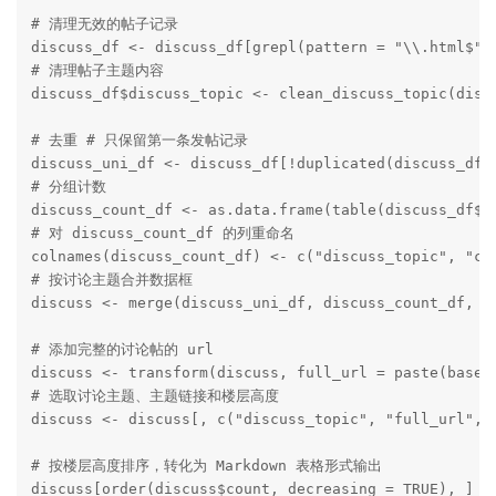
# 清理无效的帖子记录

discuss_df <- discuss_df[grepl(pattern = "\\.html$", 
# 清理帖子主题内容

discuss_df$discuss_topic <- clean_discuss_topic(discu
# 去重 # 只保留第一条发帖记录

discuss_uni_df <- discuss_df[!duplicated(discuss_df$d
# 分组计数

discuss_count_df <- as.data.frame(table(discuss_df$di
# 对 discuss_count_df 的列重命名

colnames(discuss_count_df) <- c("discuss_topic", "cou
# 按讨论主题合并数据框

discuss <- merge(discuss_uni_df, discuss_count_df, by
# 添加完整的讨论帖的 url

discuss <- transform(discuss, full_url = paste(base_u
# 选取讨论主题、主题链接和楼层高度

discuss <- discuss[, c("discuss_topic", "full_url", "
# 按楼层高度排序，转化为 Markdown 表格形式输出

discuss[order(discuss$count, decreasing = TRUE), ] %>