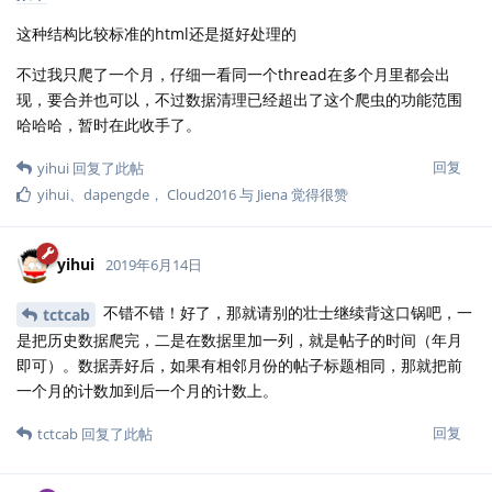
这种结构比较标准的html还是挺好处理的
不过我只爬了一个月，仔细一看同一个thread在多个月里都会出
现，要合并也可以，不过数据清理已经超出了这个爬虫的功能范围
哈哈哈，暂时在此收手了。
回复
yihui
回复了此帖
yihui
、
dapengde
，
Cloud2016
与
Jiena
觉得很赞
yihui
2019年6月14日
不错不错！好了，那就请别的壮士继续背这口锅吧，一
tctcab
是把历史数据爬完，二是在数据里加一列，就是帖子的时间（年月
即可）。数据弄好后，如果有相邻月份的帖子标题相同，那就把前
一个月的计数加到后一个月的计数上。
回复
tctcab
回复了此帖