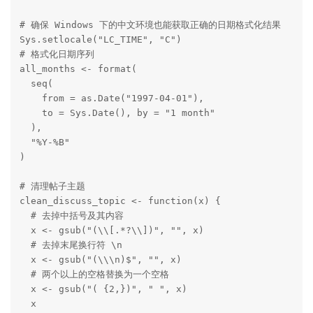
# 确保 Windows 下的中文环境也能获取正确的日期格式化结果

Sys.setlocale("LC_TIME", "C")

# 格式化日期序列

all_months <- format(

  seq(

    from = as.Date("1997-04-01"),

    to = Sys.Date(), by = "1 month"

  ),

  "%Y-%B"

)

# 清理帖子主题

clean_discuss_topic <- function(x) {

  # 去掉中括号及其内容

  x <- gsub("(\\[.*?\\])", "", x)

  # 去掉末尾换行符 \n

  x <- gsub("(\\\n)$", "", x)

  # 两个以上的空格替换为一个空格

  x <- gsub("( {2,})", " ", x)

  x
