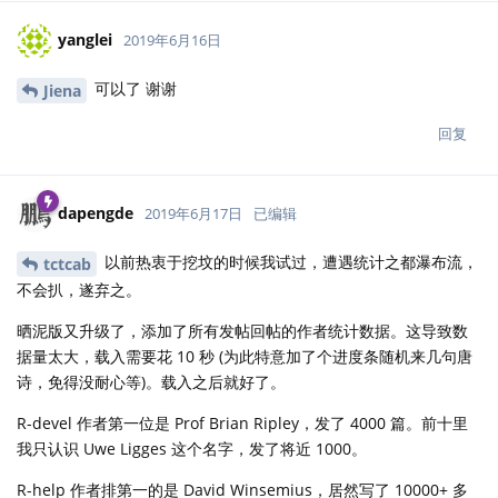
yanglei
2019年6月16日
可以了 谢谢
Jiena
回复
dapengde
2019年6月17日
已编辑
以前热衷于挖坟的时候我试过，遭遇统计之都瀑布流，
tctcab
不会扒，遂弃之。
晒泥版又升级了，添加了所有发帖回帖的作者统计数据。这导致数
据量太大，载入需要花 10 秒 (为此特意加了个进度条随机来几句唐
诗，免得没耐心等)。载入之后就好了。
R-devel 作者第一位是 Prof Brian Ripley，发了 4000 篇。前十里
我只认识 Uwe Ligges 这个名字，发了将近 1000。
R-help 作者排第一的是 David Winsemius，居然写了 10000+ 多