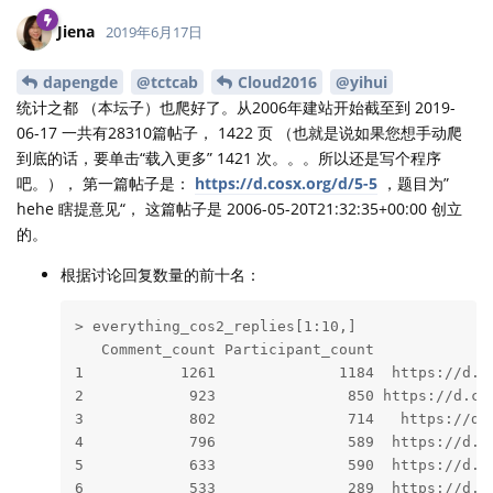
Jiena
2019年6月17日
dapengde
@tctcab
Cloud2016
@yihui
统计之都 （本坛子）也爬好了。从2006年建站开始截至到 2019-
06-17 一共有28310篇帖子， 1422 页 （也就是说如果您想手动爬
到底的话，要单击“载入更多” 1421 次。。。所以还是写个程序
吧。）， 第一篇帖子是：
https://d.cosx.org/d/5-5
，题目为”
hehe 瞎提意见“， 这篇帖子是 2006-05-20T21:32:35+00:00 创立
的。
根据讨论回复数量的前十名：
> everything_cos2_replies[1:10,]

   Comment_count Participant_count              
1           1261              1184  https://d.co
2            923               850 https://d.cos
3            802               714   https://d.c
4            796               589  https://d.co
5            633               590  https://d.co
6            533               289  https://d.co