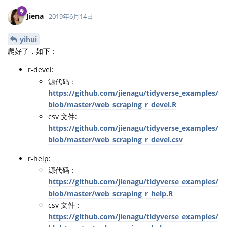
Jiena
2019年6月14日
yihui
爬好了，如下：
r-devel:
源代码：
https://github.com/jienagu/tidyverse_examples/
blob/master/web_scraping_r_devel.R
csv 文件:
https://github.com/jienagu/tidyverse_examples/
blob/master/web_scraping_r_devel.csv
r-help:
源代码：
https://github.com/jienagu/tidyverse_examples/
blob/master/web_scraping_r_help.R
csv 文件：
https://github.com/jienagu/tidyverse_examples/