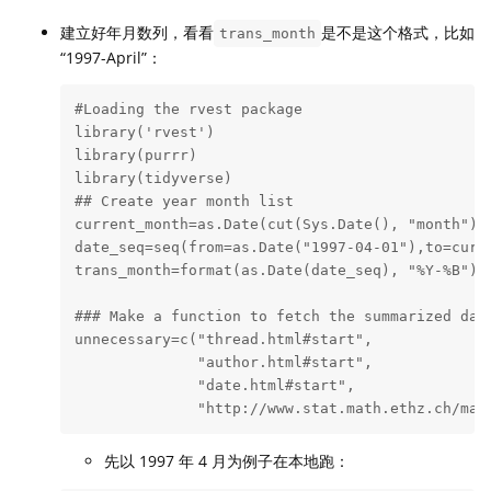
建立好年月数列，看看
是不是这个格式，比如
trans_month
“1997-April”：
#Loading the rvest package

library('rvest')

library(purrr)

library(tidyverse)

## Create year month list

current_month=as.Date(cut(Sys.Date(), "month"))

date_seq=seq(from=as.Date("1997-04-01"),to=curre
trans_month=format(as.Date(date_seq), "%Y-%B")

### Make a function to fetch the summarized data
unnecessary=c("thread.html#start",

              "author.html#start",

              "date.html#start",

              "http://www.stat.math.ethz.ch/mai
先以 1997 年 4 月为例子在本地跑：