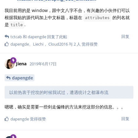
我目前用的是 window，跟中文八字不合，有兴趣的小伙伴们可以
根据我贴的源代码加上中文标题，标题在
的列名就
attributes
是
.
title
回复
tctcab
和
dapengde
回复了此帖
dapengde
、
Liechi
，
Cloud2016
与
2
人
觉得很赞
Jiena
2019年6月17日
dapengde
以前热衷于挖坟的时候我试过，遭遇统计之都瀑布流
嗯嗯，确实是需要一些剑走偏锋的方法来挖这部分的信息。。。
回复
dapengde
觉得很赞