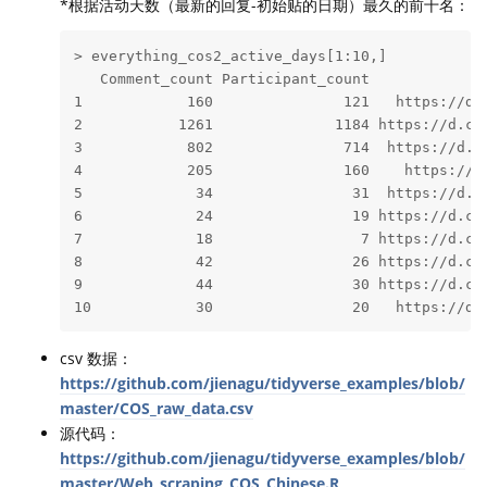
*根据活动天数（最新的回复-初始贴的日期）最久的前十名：
> everything_cos2_active_days[1:10,]

   Comment_count Participant_count              
1            160               121   https://d.c
2           1261              1184 https://d.cos
3            802               714  https://d.co
4            205               160    https://d.
5             34                31  https://d.co
6             24                19 https://d.cos
7             18                 7 https://d.cos
8             42                26 https://d.cos
9             44                30 https://d.cos
10            30                20   https://d.
csv 数据：
https://github.com/jienagu/tidyverse_examples/blob/
master/COS_raw_data.csv
源代码：
https://github.com/jienagu/tidyverse_examples/blob/
master/Web_scraping_COS_Chinese.R