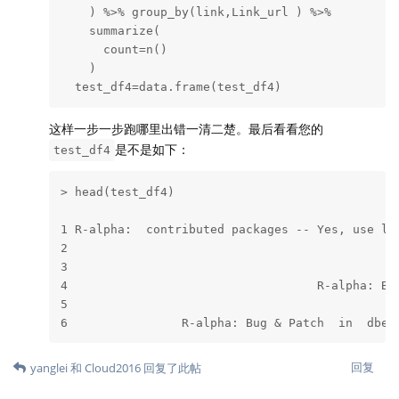
    ) %>% group_by(link,Link_url ) %>% 

    summarize(

      count=n()

    ) 

  test_df4=data.frame(test_df4)
这样一步一步跑哪里出错一清二楚。最后看看您的
是不是如下：
test_df4
> head(test_df4)

                                               
1 R-alpha:  contributed packages -- Yes, use li
2                                              
3                                              
4                                   R-alpha: Be
5                                              
6                R-alpha: Bug & Patch  in  dbet
回复
yanglei
和
Cloud2016
回复了此帖