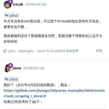
tctcab
2019年6月14日
yihui
年月并没有在xml里出现，不过那个thread的地址里有年月信息，
要整合也不難，
既然都做到这步了那就顺便走完吧，屁股没擦干净留给别人总不大
好哈哈哈
回复
yihui
、
dapengde
，
Liechi
与
Cloud2016
觉得很赞
Jiena
2019年6月14日
yihui
爬好了（从97年4月到目前的数据），戳这：
https://github.com/jienagu/tidyverse_examples/blob/maste
r/web_scraping_r_devel.R
结果(已经排序好了)如下：