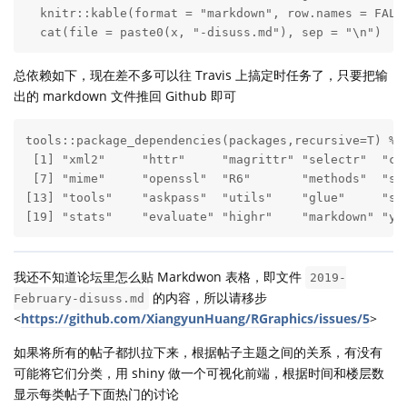
  knitr::kable(format = "markdown", row.names = FALSE
  cat(file = paste0(x, "-disuss.md"), sep = "\n")
总依赖如下，现在差不多可以往 Travis 上搞定时任务了，只要把输
出的 markdown 文件推回 Github 即可
tools::package_dependencies(packages,recursive=T) %>%
 [1] "xml2"     "httr"     "magrittr" "selectr"  "cur
 [7] "mime"     "openssl"  "R6"       "methods"  "str
[13] "tools"    "askpass"  "utils"    "glue"     "str
[19] "stats"    "evaluate" "highr"    "markdown" "ya
我还不知道论坛里怎么贴 Markdwon 表格，即文件
2019-
的内容，所以请移步
February-disuss.md
<
https://github.com/XiangyunHuang/RGraphics/issues/5
>
如果将所有的帖子都扒拉下来，根据帖子主题之间的关系，有没有
可能将它们分类，用 shiny 做一个可视化前端，根据时间和楼层数
显示每类帖子下面热门的讨论