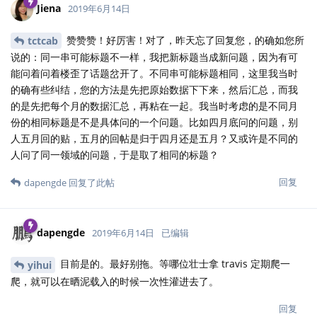
Jiena
2019年6月14日
赞赞赞！好厉害！对了，昨天忘了回复您，的确如您所
tctcab
说的：同一串可能标题不一样，我把新标题当成新问题，因为有可
能问着问着楼歪了话题岔开了。不同串可能标题相同，这里我当时
的确有些纠结，您的方法是先把原始数据下下来，然后汇总，而我
的是先把每个月的数据汇总，再粘在一起。我当时考虑的是不同月
份的相同标题是不是具体问的一个问题。比如四月底问的问题，别
人五月回的贴，五月的回帖是归于四月还是五月？又或许是不同的
人问了同一领域的问题，于是取了相同的标题？
回复
dapengde
回复了此帖
dapengde
2019年6月14日
已编辑
目前是的。最好别拖。等哪位壮士拿 travis 定期爬一
yihui
爬，就可以在晒泥载入的时候一次性灌进去了。
回复