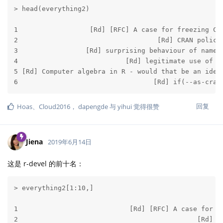
> head(everything2)

                                                   l
1                  [Rd] [RFC] A case for freezing CR
2                                   [Rd] CRAN polici
3                 [Rd] surprising behaviour of names
4                           [Rd] legitimate use of :
5 [Rd] Computer algebra in R - would that be an idea
6                                  [Rd] if(--as-cran
回复
Hoas
、
Cloud2016
，
dapengde
与
yihui
觉得很赞
Jiena
2019年6月14日
这是 r-devel 的前十名：
> everything2[1:10,]

                                                    
1                            [Rd] [RFC] A case for f
2                                             [Rd] C