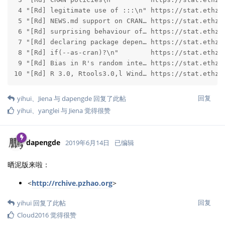
 4 "[Rd] legitimate use of :::\n" https://stat.ethz.c
 5 "[Rd] NEWS.md support on CRAN… https://stat.ethz.c
 6 "[Rd] surprising behaviour of… https://stat.ethz.c
 7 "[Rd] declaring package depen… https://stat.ethz.c
 8 "[Rd] if(--as-cran)?\n"        https://stat.ethz.c
 9 "[Rd] Bias in R's random inte… https://stat.ethz.c
10 "[Rd] R 3.0, Rtools3.0,l Wind… https://stat.ethz.
回复
yihui
、
Jiena
与
dapengde
回复了此帖
yihui
、
yanglei
与
Jiena
觉得很赞
dapengde
2019年6月14日
已编辑
晒泥版来啦：
<
http://rchive.pzhao.org
>
回复
yihui
回复了此帖
Cloud2016
觉得很赞