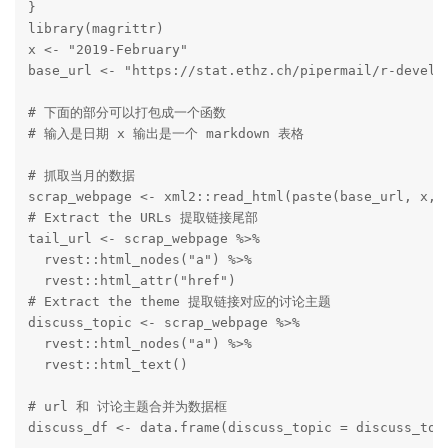
}

library(magrittr)

x <- "2019-February"

base_url <- "https://stat.ethz.ch/pipermail/r-devel"

# 下面的部分可以打包成一个函数

# 输入是日期 x 输出是一个 markdown 表格

# 抓取当月的数据

scrap_webpage <- xml2::read_html(paste(base_url, x, "
# Extract the URLs 提取链接尾部

tail_url <- scrap_webpage %>%

  rvest::html_nodes("a") %>%

  rvest::html_attr("href")

# Extract the theme 提取链接对应的讨论主题

discuss_topic <- scrap_webpage %>%

  rvest::html_nodes("a") %>%

  rvest::html_text()

# url 和 讨论主题合并为数据框

discuss_df <- data.frame(discuss_topic = discuss_topi