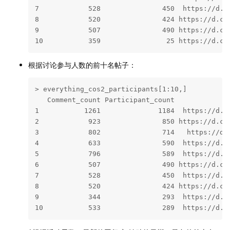
7            528               450  https://d.co
8            520               424 https://d.cos
9            507               490 https://d.cos
10           359                25 https://d.co
根据讨论参与人数的前十名帖子：
> everything_cos2_participants[1:10,]

   Comment_count Participant_count              
1           1261              1184  https://d.co
2            923               850 https://d.cos
3            802               714   https://d.c
4            633               590  https://d.co
5            796               589  https://d.co
6            507               490 https://d.cos
7            528               450  https://d.co
8            520               424 https://d.cos
9            344               293  https://d.co
10           533               289  https://d.c