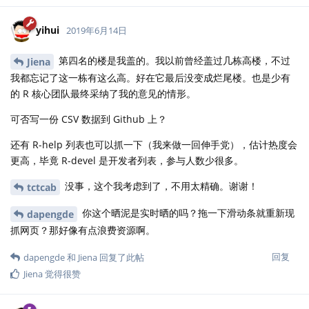
yihui
2019年6月14日
第四名的楼是我盖的。我以前曾经盖过几栋高楼，不过
Jiena
我都忘记了这一栋有这么高。好在它最后没变成烂尾楼。也是少有
的 R 核心团队最终采纳了我的意见的情形。
可否写一份 CSV 数据到 Github 上？
还有 R-help 列表也可以抓一下（我来做一回伸手党），估计热度会
更高，毕竟 R-devel 是开发者列表，参与人数少很多。
没事，这个我考虑到了，不用太精确。谢谢！
tctcab
你这个晒泥是实时晒的吗？拖一下滑动条就重新现
dapengde
抓网页？那好像有点浪费资源啊。
回复
dapengde
和
Jiena
回复了此帖
Jiena
觉得很赞