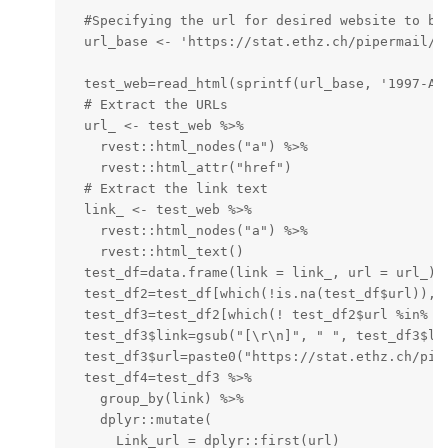
  #Specifying the url for desired website to be 
  url_base <- 'https://stat.ethz.ch/pipermail/r-
  test_web=read_html(sprintf(url_base, '1997-Apr
  # Extract the URLs

  url_ <- test_web %>%

    rvest::html_nodes("a") %>%

    rvest::html_attr("href")

  # Extract the link text

  link_ <- test_web %>%

    rvest::html_nodes("a") %>%

    rvest::html_text()

  test_df=data.frame(link = link_, url = url_)

  test_df2=test_df[which(!is.na(test_df$url)),]

  test_df3=test_df2[which(! test_df2$url %in% un
  test_df3$link=gsub("[\r\n]", " ", test_df3$lin
  test_df3$url=paste0("https://stat.ethz.ch/pipe
  test_df4=test_df3 %>% 

    group_by(link) %>%

    dplyr::mutate(

      Link_url = dplyr::first(url)
