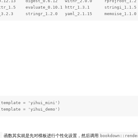
0.12.13    digest_0.6.12   withr_2.0.0     rprojroot_1.2 
ttr_1.5    evaluate_0.10.1 httr_1.3.1      stringi_1.1.5 
_3.2.3     stringr_1.2.0   yaml_2.1.15     memoise_1.1.0
template = 'yihui_mini')

(template = 'yihui_demo')
函数其实就是先对模板进行个性化设置，然后调用
)
bookdown::rende