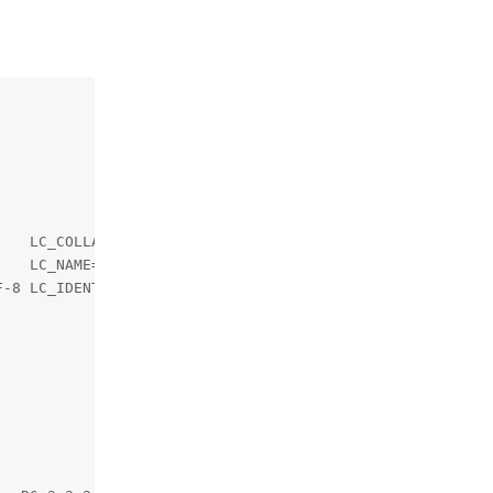
   LC_COLLATE=en_US.UTF-8    

   LC_NAME=C                 

-8 LC_IDENTIFICATION=C       
