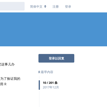
简体中文
注册
登录
登录以回复
把这事儿办
最早内容
谱。为了验证我的
10
/
201
条
用 R
2017年12月
回复