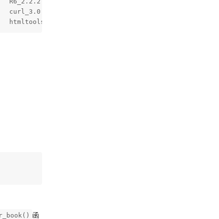
  R6_2.2.2        jsonlite_1.5    backports_1.1.1

  curl_3.0        rstudioapi_0.7  rmarkdown_1.6  

   htmltools_0.3.6 knitr_1.17   
函
r_book()