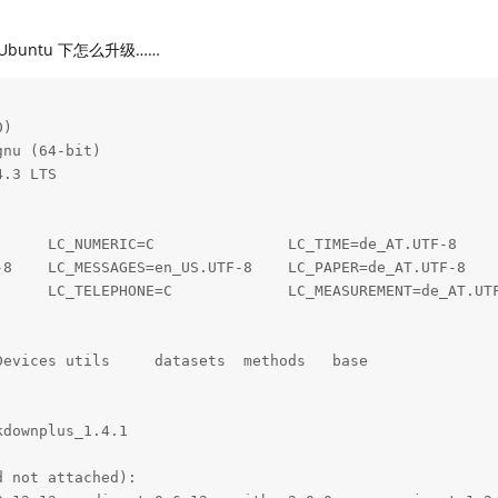
buntu 下怎么升级……
)

nu (64-bit)

.3 LTS

      LC_NUMERIC=C               LC_TIME=de_AT.UTF-8     
-8    LC_MESSAGES=en_US.UTF-8    LC_PAPER=de_AT.UTF-8    
      LC_TELEPHONE=C             LC_MEASUREMENT=de_AT.UTF
evices utils     datasets  methods   base     

downplus_1.4.1

 not attached):
