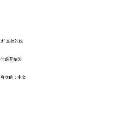
df 文档的效
两小时前开始卸
过，爽爽的；中文