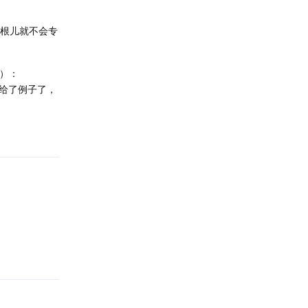
压根儿就不会专
索）：
给了例子了，
回复
回复