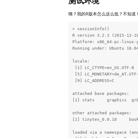
测试环境
咦？我的R版本怎么这么低？不知道 U
> sessionInfo()

R version 3.2.3 (2015-12-10
Platform: x86_64-pc-linux-g
Running under: Ubuntu 16.04
locale:

 [1] LC_CTYPE=en_US.UTF-8 
 [5] LC_MONETARY=de_AT.UTF
 [9] LC_ADDRESS=C         
attached base packages:

[1] stats     graphics  grD
other attached packages:

[1] tinytex_0.0.10     book
loaded via a namespace (and