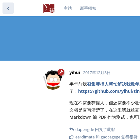
主站
新手须知
yihui
2017年12月3日
半年前我
召集莽撞人帮忙解决我数年来的
了：
https://github.com/yihui/ti
现在不需要莽撞人，但还需要不少壮士，
文档是否写清楚了，在这里我就丝毫不给
Markdown 编 PDF 作为测试，也
dapengde
回复了此帖
earclimate
和
gaocegege
觉得很赞