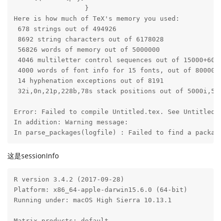
                  } 

Here is how much of TeX's memory you used:

 678 strings out of 494926

 8692 string characters out of 6178028

 56826 words of memory out of 5000000

 4046 multiletter control sequences out of 15000+6000
 4000 words of font info for 15 fonts, out of 8000000
 14 hyphenation exceptions out of 8191

 32i,0n,21p,228b,78s stack positions out of 5000i,500
Error: Failed to compile Untitled.tex. See Untitled.l
In addition: Warning message:

In parse_packages(logfile) : Failed to find a packag
这是sessionInfo
R version 3.4.2 (2017-09-28)

Platform: x86_64-apple-darwin15.6.0 (64-bit)

Running under: macOS High Sierra 10.13.1

Matrix products: default
