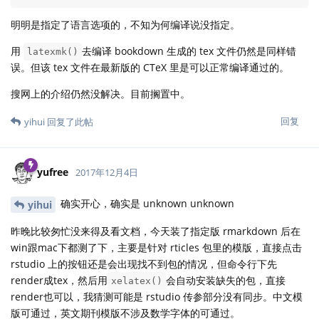
明明是指定了语言选项的，不知为何编译说没指定。
用
去编译 bookdown 生成的 tex 文件仍然是同样错
latexmk()
误。但该 tex 文件在最新版的 CTeX 里是可以正常编译通过的。
搜网上的介绍仍然没解决。目前搁置中。
回复
yihui
回复了此帖
yufree
2017年12月4日
确实开心，确实是 unknown unknown
yihui
昨晚比较匆忙没来得及看文档，今天装了指定版 rmarkdown 后在
win跟mac下都测了下，主要是针对 rticles 包里的模版，直接点击
rstudio 上的按钮还是会出现找不到包的情况，但命令行下先
render成tex，然后用
会自动安装缺失的包，直接
xelatex()
render也可以，我猜测可能是 rstudio 传参部分没有同步。中文模
版可通过，英文期刊模版不涉及数学字体的可通过。