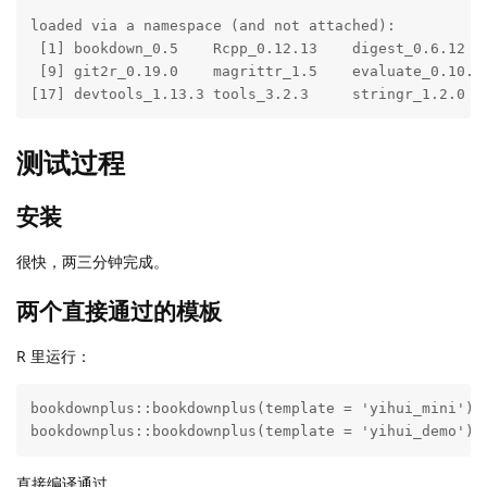
loaded via a namespace (and not attached):

 [1] bookdown_0.5    Rcpp_0.12.13    digest_0.6.12  
 [9] git2r_0.19.0    magrittr_1.5    evaluate_0.10.1
[17] devtools_1.13.3 tools_3.2.3     stringr_1.2.0  
测试过程
安装
很快，两三分钟完成。
两个直接通过的模板
R 里运行：
bookdownplus::bookdownplus(template = 'yihui_mini')

bookdownplus::bookdownplus(template = 'yihui_demo')
直接编译通过。