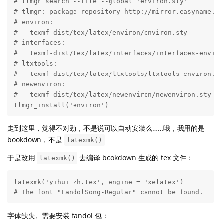
# tlmgr search --file --global 'environ.sty'

# tlmgr: package repository http://mirror.easyname.at
# environ:

#   texmf-dist/tex/latex/environ/environ.sty

# interfaces:

#   texmf-dist/tex/latex/interfaces/interfaces-enviro
# ltxtools:

#   texmf-dist/tex/latex/ltxtools/ltxtools-environ.st
# newenviron:

#   texmf-dist/tex/latex/newenviron/newenviron.sty

tlmgr_install('environ')
走到这里，觉得不对劲，不是说可以自动安装么……哦，我用的是
bookdown，不是
！
latexmk()
于是改用
去编译 bookdown 生成的 tex 文件：
latexmk()
latexmk('yihui_zh.tex', engine = 'xelatex')

# The font "FandolSong-Regular" cannot be found.
字体缺失。需要安装 fandol 包：