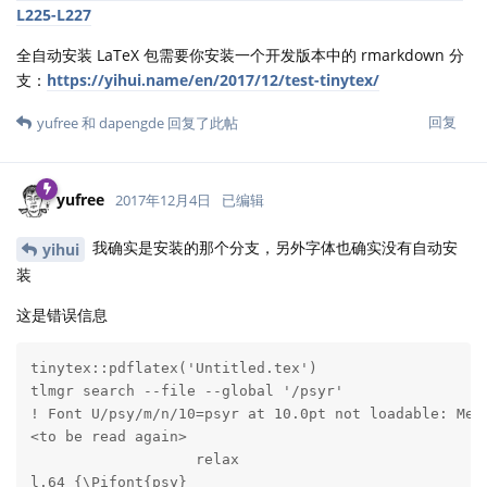
L225-L227
全自动安装 LaTeX 包需要你安装一个开发版本中的 rmarkdown 分
支：
https://yihui.name/en/2017/12/test-tinytex/
回复
yufree
和
dapengde
回复了此帖
yufree
2017年12月4日
已编辑
我确实是安装的那个分支，另外字体也确实没有自动安
yihui
装
这是错误信息
tinytex::pdflatex('Untitled.tex')

tlmgr search --file --global '/psyr'

! Font U/psy/m/n/10=psyr at 10.0pt not loadable: Metr
<to be read again> 

                   relax 

l.64 {\Pifont{psy}
