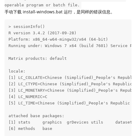
operable program or batch file.
手动下载 install-windows.bat 运行，是同样的错误信息。
> sessionInfo()

R version 3.4.2 (2017-09-28)

Platform: x86_64-w64-mingw32/x64 (64-bit)

Running under: Windows 7 x64 (build 7601) Service Pac
Matrix products: default

locale:

[1] LC_COLLATE=Chinese (Simplified)_People's Republic
[2] LC_CTYPE=Chinese (Simplified)_People's Republic o
[3] LC_MONETARY=Chinese (Simplified)_People's Republi
[4] LC_NUMERIC=C                                     
[5] LC_TIME=Chinese (Simplified)_People's Republic of
attached base packages:

[1] stats     graphics  grDevices utils     datasets 
[6] methods   base     
