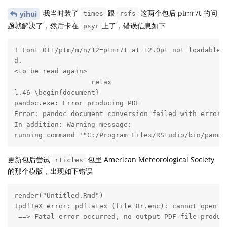
我当时装了
跟
这两个包后 ptmr7t 的问
yihui
times
rsfs
题就解决了，然后卡在
上了，错误信息如下
psyr
! Font OT1/ptm/m/n/12=ptmr7t at 12.0pt not loadable: 
d.

<to be read again> 

                   relax 

l.46 \begin{document}

pandoc.exe: Error producing PDF

Error: pandoc document conversion failed with error 4
In addition: Warning message:

running command '"C:/Program Files/RStudio/bin/pando
更新包后尝试
包里 American Meteorological Society
rticles
的那个模版，出现如下错误
render("Untitled.Rmd")

!pdfTeX error: pdflatex (file 8r.enc): cannot open en
 ==> Fatal error occurred, no output PDF file produce