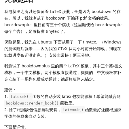
我电脑里之所以还保留着 LaTeX 没删，全是因为 bookdown 的存
在。所以，我就测试了 bookdown 下编译 pdf 文档的效果。
bookdownplus 里目前有三十个模板（这里顺便给 bookdownplus
做个广告），足够折腾 tinytex 了。
保险起见，我先在 Ubuntu 下面试用了一下 tinytex。（Windows
的测试随后就来——因为我的 CTeX 从两小时前开始卸载，到现在
卸载进度条还没走完。）安装非常快！两三分钟。
我测试了 bookdownplus 里的四个 LaTeX 模板，其中三个英/德文
模板，一个中文模板。两个模板直接通过，爽爽的；中文模板在补
充安装了一系列包后成功通过；德语模板尚未搞定。
建议：
1.
函数的自动安装 latex 包功能很棒！希望能融合到
latexmk()
函数里。
bookdown::render_book()
2. 除了根据缺包信息自动安装，
函数最好还能根据缺
latexmk()
字体的信息来自动安装。
下面是详情。