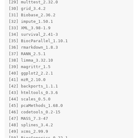
[29] multtest_2.32.0       

[30] grid_3.4.2            

[31] Biobase_2.36.2        

[32] impute_1.50.1         

[33] XML_3.98-1.9          

[34] survival_2.41-3       

[35] BiocParallel_1.10.1   

[36] rmarkdown_1.8.3       

[37] RANN_2.5.1            

[38] limma_3.32.10         

[39] magrittr_1.5          

[40] ggplot2_2.2.1         

[41] mzR_2.10.0            

[42] backports_1.1.1       

[43] htmltools_0.3.6       

[44] scales_0.5.0          

[45] pcaMethods_1.68.0     

[46] codetools_0.2-15      

[47] MASS_7.3-47           

[48] splines_3.4.2         

[49] xcms_2.99.9           

[50] BiocGenerics_0.22.1   
