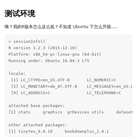
测试环境
咦？我的R版本怎么这么低？不知道 Ubuntu 下怎么升级……
> sessionInfo()

R version 3.2.3 (2015-12-10)

Platform: x86_64-pc-linux-gnu (64-bit)

Running under: Ubuntu 16.04.3 LTS

locale:

 [1] LC_CTYPE=en_US.UTF-8       LC_NUMERIC=C         
 [5] LC_MONETARY=de_AT.UTF-8    LC_MESSAGES=en_US.UTF
 [9] LC_ADDRESS=C               LC_TELEPHONE=C       
attached base packages:

[1] stats     graphics  grDevices utils     datasets 
other attached packages:

[1] tinytex_0.0.10     bookdownplus_1.4.1
