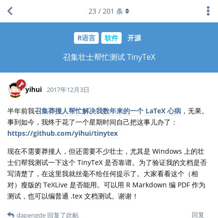
23
/
201
条
R语言
软件
开源
召集壮士帮忙测试 TinyTeX
yihui
2017年12月3日
半年前我
召集莽撞人帮忙解决我数年来的一个 LaTeX 心病
，无果。
事到如今，我终于花了一个星期时间自己把这事儿办了：
https://github.com/yihui/tinytex
现在不需要莽撞人，但还需要不少壮士，尤其是 Windows 上的壮
士们帮我测试一下这个 TinyTeX 是否靠谱。为了验证我的文档是否
写清楚了，在这里我就丝毫不给任何提示了。大家看看这个（相
对）瘦版的 TeXLive 是否能用。可以用 R Markdown 编 PDF 作为
测试，也可以编普通 .tex 文档测试。谢谢！
回复
dapengde
回复了此帖