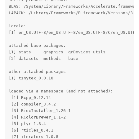
BLAS: /System/Library/Frameworks/Accelerate.framewor
LAPACK: /Library/Frameworks/R.framework/Versions/3.4/
locale:

[1] en_US.UTF-8/en_US.UTF-8/en_US.UTF-8/C/en_US.UTF-8
attached base packages:

[1] stats     graphics  grDevices utils    

[5] datasets  methods   base     

other attached packages:

[1] tinytex_0.0.10

loaded via a namespace (and not attached):

 [1] Rcpp_0.12.14          

 [2] compiler_3.4.2        

 [3] BiocInstaller_1.26.1  

 [4] RColorBrewer_1.1-2    

 [5] plyr_1.8.4            

 [6] rticles_0.4.1         

 [7] iterators_1.0.8       
