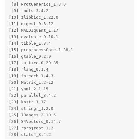
 [8] ProtGenerics_1.8.0    

 [9] tools_3.4.2           

[10] zlibbioc_1.22.0       

[11] digest_0.6.12         

[12] MALDIquant_1.17       

[13] evaluate_0.10.1       

[14] tibble_1.3.4          

[15] preprocessCore_1.38.1 

[16] gtable_0.2.0          

[17] lattice_0.20-35       

[18] rlang_0.1.4           

[19] foreach_1.4.3         

[20] Matrix_1.2-12         

[21] yaml_2.1.15           

[22] parallel_3.4.2        

[23] knitr_1.17            

[24] stringr_1.2.0         

[25] IRanges_2.10.5        

[26] S4Vectors_0.14.7      

[27] rprojroot_1.2         

[28] stats4_3.4.2          
