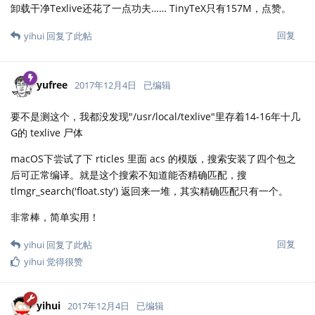
卸载干净Texlive还花了一点功夫…… TinyTeX只有157M，点赞。
回复
yihui
回复了此帖
yufree
2017年12月4日
已编辑
要不是测这个，我都没发现"/usr/local/texlive"里存着14-16年十几
G的 texlive 尸体
macOS下尝试了下 rticles 里面 acs 的模版，搜索安装了四个包之
后可正常编译。就是这个搜索不知道能否精确匹配，搜
tlmgr_search('float.sty') 返回来一堆，其实精确匹配只有一个。
非常棒，简单实用！
回复
yihui
回复了此帖
yihui
觉得很赞
yihui
2017年12月4日
已编辑