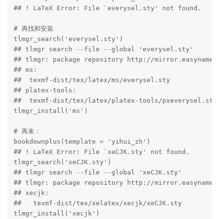
## ! LaTeX Error: File `everysel.sty' not found.

# 再找和安装

tlmgr_search('everysel.sty')

## tlmgr search --file --global 'everysel.sty'

## tlmgr: package repository http://mirror.easyname.a
## ms:

##  texmf-dist/tex/latex/ms/everysel.sty

## platex-tools:

##  texmf-dist/tex/latex/platex-tools/pxeverysel.sty

tlmgr_install('ms')

# 再来：

bookdownplus(template = 'yihui_zh')

## ! LaTeX Error: File `xeCJK.sty' not found.

tlmgr_search('xeCJK.sty')

## tlmgr search --file --global 'xeCJK.sty'

## tlmgr: package repository http://mirror.easyname.a
## xecjk:

##   texmf-dist/tex/xelatex/xecjk/xeCJK.sty

tlmgr_install('xecjk')
