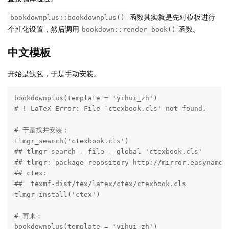
函数其实就是先对模板进行
bookdownplus::bookdownplus()
个性化设置，然后调用
函数。
bookdown::render_book()
中文模板
开始是缺包，于是手动安装。
bookdownplus(template = 'yihui_zh')

# ! LaTeX Error: File `ctexbook.cls' not found.

# 于是找并安装：

tlmgr_search('ctexbook.cls')

## tlmgr search --file --global 'ctexbook.cls'

## tlmgr: package repository http://mirror.easyname.a
## ctex:

##  texmf-dist/tex/latex/ctex/ctexbook.cls

tlmgr_install('ctex')

# 再来：

bookdownplus(template = 'yihui_zh')
