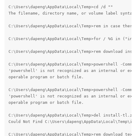
C:\Users\dapeng\AppData\Local\Temp>cd /d "" 

The filename, directory name, or volume label syntax 
C:\Users\dapeng\AppData\Local\Temp>rem in case there 
C:\Users\dapeng\AppData\Local\Temp>for / %G in ("inst
C:\Users\dapeng\AppData\Local\Temp>rem download insta
C:\Users\dapeng\AppData\Local\Temp>powershell -Comma
'powershell' is not recognized as an internal or exte
operable program or batch file.

C:\Users\dapeng\AppData\Local\Temp>powershell -Comma
'powershell' is not recognized as an internal or exte
operable program or batch file.

C:\Users\dapeng\AppData\Local\Temp>del install-tl.zip
Could Not Find C:\Users\dapeng\AppData\Local\Temp\ins
C:\Users\dapeng\AppData\Local\Temp>rem download texli