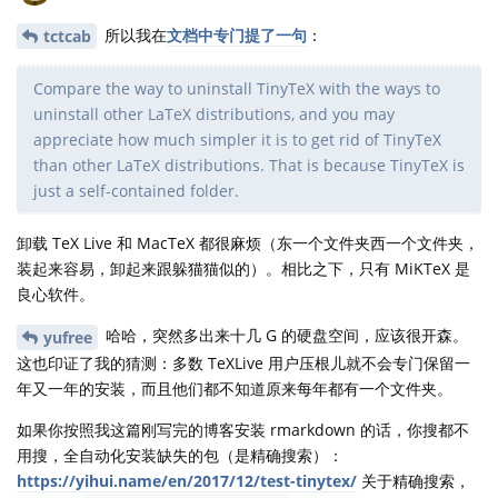
所以我在
文档中专门提了一句
：
tctcab
Compare the way to uninstall TinyTeX with the ways to
uninstall other LaTeX distributions, and you may
appreciate how much simpler it is to get rid of TinyTeX
than other LaTeX distributions. That is because TinyTeX is
just a self-contained folder.
卸载 TeX Live 和 MacTeX 都很麻烦（东一个文件夹西一个文件夹，
装起来容易，卸起来跟躲猫猫似的）。相比之下，只有 MiKTeX 是
良心软件。
哈哈，突然多出来十几 G 的硬盘空间，应该很开森。
yufree
这也印证了我的猜测：多数 TeXLive 用户压根儿就不会专门保留一
年又一年的安装，而且他们都不知道原来每年都有一个文件夹。
如果你按照我这篇刚写完的博客安装 rmarkdown 的话，你搜都不
用搜，全自动化安装缺失的包（是精确搜索）：
https://yihui.name/en/2017/12/test-tinytex/
关于精确搜索，