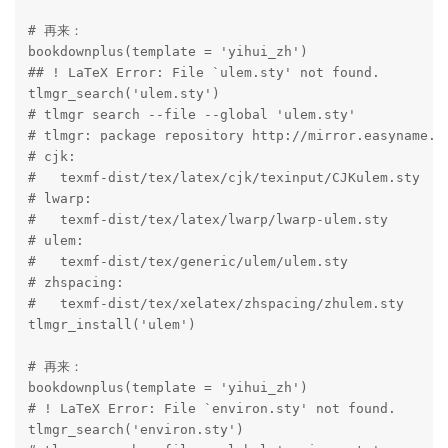
# 再来：

bookdownplus(template = 'yihui_zh')

## ! LaTeX Error: File `ulem.sty' not found.

tlmgr_search('ulem.sty')

# tlmgr search --file --global 'ulem.sty'

# tlmgr: package repository http://mirror.easyname.at
# cjk:

#   texmf-dist/tex/latex/cjk/texinput/CJKulem.sty

# lwarp:

#   texmf-dist/tex/latex/lwarp/lwarp-ulem.sty

# ulem:

#   texmf-dist/tex/generic/ulem/ulem.sty

# zhspacing:

#   texmf-dist/tex/xelatex/zhspacing/zhulem.sty

tlmgr_install('ulem')

# 再来：

bookdownplus(template = 'yihui_zh')

# ! LaTeX Error: File `environ.sty' not found.

tlmgr_search('environ.sty')
