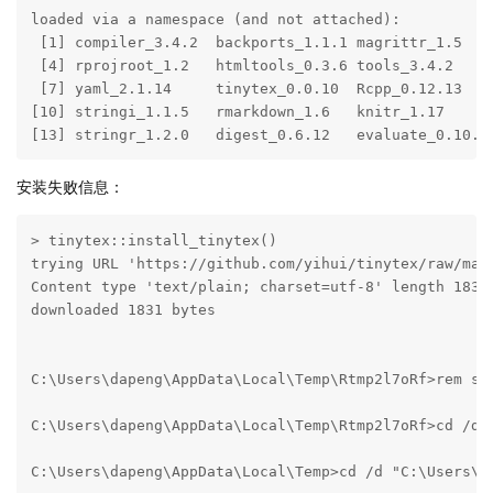
loaded via a namespace (and not attached):

 [1] compiler_3.4.2  backports_1.1.1 magrittr_1.5   

 [4] rprojroot_1.2   htmltools_0.3.6 tools_3.4.2    

 [7] yaml_2.1.14     tinytex_0.0.10  Rcpp_0.12.13   

[10] stringi_1.1.5   rmarkdown_1.6   knitr_1.17     

[13] stringr_1.2.0   digest_0.6.12   evaluate_0.10.1
安装失败信息：
> tinytex::install_tinytex()

trying URL 'https://github.com/yihui/tinytex/raw/mast
Content type 'text/plain; charset=utf-8' length 1831 
downloaded 1831 bytes

C:\Users\dapeng\AppData\Local\Temp\Rtmp2l7oRf>rem swi
C:\Users\dapeng\AppData\Local\Temp\Rtmp2l7oRf>cd /d "
C:\Users\dapeng\AppData\Local\Temp>cd /d "C:\Users\da