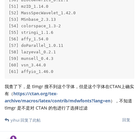
[51] mzID_1.14.0           

[52] MassSpecWavelet_1.42.0

[53] MSnbase_2.3.13        

[54] colorspace_1.3-2      

[55] stringi_1.1.6         

[56] affy_1.54.0           

[57] doParallel_1.0.11     

[58] lazyeval_0.2.1        

[59] munsell_0.4.3         

[60] vsn_3.44.0            

[61] affyio_1.46.0 
我查了下，是 tlmgr 搜不到这个字体，但是这个字体在CTAN上确实
有（
https://ctan.org/tex-
archive/macros/latex/contrib/mdwfonts?lang=en
），不知道
tlmgr 是不是对 CTAN 的包进行了选择过滤
回复
yihui
回复了此帖