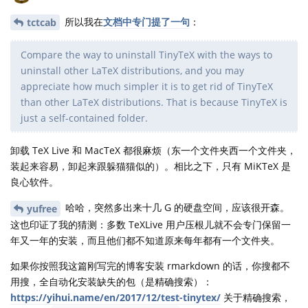
所以我在
文档中专门提了一句
：
tctcab
Compare the way to uninstall TinyTeX with the ways to
uninstall other LaTeX distributions, and you may
appreciate how much simpler it is to get rid of TinyTeX
than other LaTeX distributions. That is because TinyTeX is
just a self-contained folder.
卸载 TeX Live 和 MacTeX 都很麻烦（东一个文件夹西一个文件夹，
装起来容易，卸起来跟躲猫猫似的）。相比之下，只有 MiKTeX 是
良心软件。
哈哈，突然多出来十几 G 的硬盘空间，应该很开森。
yufree
这也印证了我的猜测：多数 TeXLive 用户压根儿就不会专门保留一
年又一年的安装，而且他们都不知道原来每年都有一个文件夹。
如果你按照我这篇刚写完的博客安装 rmarkdown 的话，你搜都不
用搜，全自动化安装缺失的包（是精确搜索）：
https://yihui.name/en/2017/12/test-tinytex/
关于精确搜索，