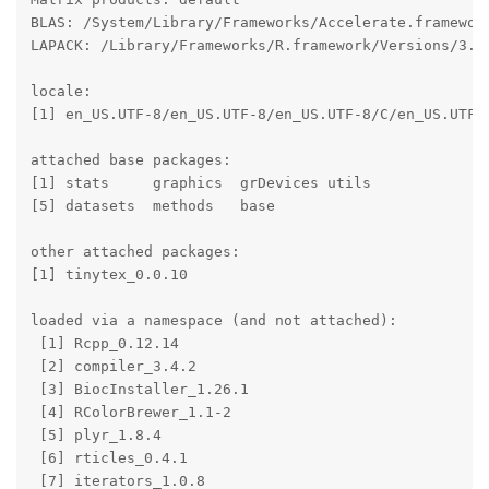
BLAS: /System/Library/Frameworks/Accelerate.framewor
LAPACK: /Library/Frameworks/R.framework/Versions/3.4/
locale:

[1] en_US.UTF-8/en_US.UTF-8/en_US.UTF-8/C/en_US.UTF-8
attached base packages:

[1] stats     graphics  grDevices utils    

[5] datasets  methods   base     

other attached packages:

[1] tinytex_0.0.10

loaded via a namespace (and not attached):

 [1] Rcpp_0.12.14          

 [2] compiler_3.4.2        

 [3] BiocInstaller_1.26.1  

 [4] RColorBrewer_1.1-2    

 [5] plyr_1.8.4            

 [6] rticles_0.4.1         

 [7] iterators_1.0.8       
