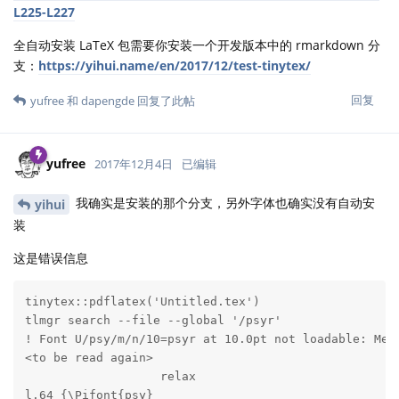
L225-L227
全自动安装 LaTeX 包需要你安装一个开发版本中的 rmarkdown 分
支：
https://yihui.name/en/2017/12/test-tinytex/
回复
yufree
和
dapengde
回复了此帖
yufree
2017年12月4日
已编辑
我确实是安装的那个分支，另外字体也确实没有自动安
yihui
装
这是错误信息
tinytex::pdflatex('Untitled.tex')

tlmgr search --file --global '/psyr'

! Font U/psy/m/n/10=psyr at 10.0pt not loadable: Metr
<to be read again> 

                   relax 

l.64 {\Pifont{psy}
