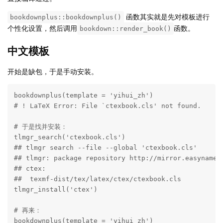
函数其实就是先对模板进行
bookdownplus::bookdownplus()
个性化设置，然后调用
函数。
bookdown::render_book()
中文模板
开始是缺包，于是手动安装。
bookdownplus(template = 'yihui_zh')

# ! LaTeX Error: File `ctexbook.cls' not found.

# 于是找并安装：

tlmgr_search('ctexbook.cls')

## tlmgr search --file --global 'ctexbook.cls'

## tlmgr: package repository http://mirror.easyname.a
## ctex:

##  texmf-dist/tex/latex/ctex/ctexbook.cls

tlmgr_install('ctex')

# 再来：

bookdownplus(template = 'yihui_zh')
