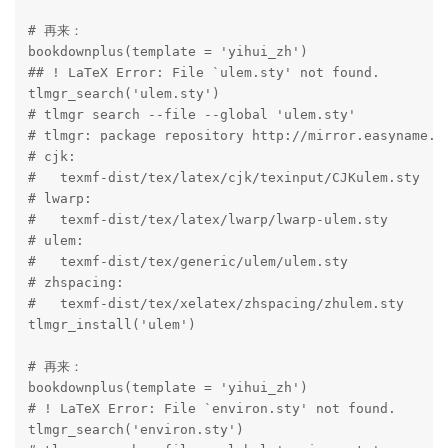
# 再来：

bookdownplus(template = 'yihui_zh')

## ! LaTeX Error: File `ulem.sty' not found.

tlmgr_search('ulem.sty')

# tlmgr search --file --global 'ulem.sty'

# tlmgr: package repository http://mirror.easyname.at
# cjk:

#   texmf-dist/tex/latex/cjk/texinput/CJKulem.sty

# lwarp:

#   texmf-dist/tex/latex/lwarp/lwarp-ulem.sty

# ulem:

#   texmf-dist/tex/generic/ulem/ulem.sty

# zhspacing:

#   texmf-dist/tex/xelatex/zhspacing/zhulem.sty

tlmgr_install('ulem')

# 再来：

bookdownplus(template = 'yihui_zh')

# ! LaTeX Error: File `environ.sty' not found.

tlmgr_search('environ.sty')
