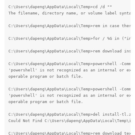
C:\Users\dapeng\AppData\Local\Temp>cd /d "" 

The filename, directory name, or volume label syntax 
C:\Users\dapeng\AppData\Local\Temp>rem in case there 
C:\Users\dapeng\AppData\Local\Temp>for / %G in ("inst
C:\Users\dapeng\AppData\Local\Temp>rem download insta
C:\Users\dapeng\AppData\Local\Temp>powershell -Comma
'powershell' is not recognized as an internal or exte
operable program or batch file.

C:\Users\dapeng\AppData\Local\Temp>powershell -Comma
'powershell' is not recognized as an internal or exte
operable program or batch file.

C:\Users\dapeng\AppData\Local\Temp>del install-tl.zip
Could Not Find C:\Users\dapeng\AppData\Local\Temp\ins
C:\Users\dapeng\AppData\Local\Temp>rem download texli