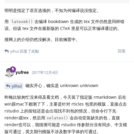
明明是指定了语言选项的，不知为何编译说没指定。
用
去编译 bookdown 生成的 tex 文件仍然是同样错
latexmk()
误。但该 tex 文件在最新版的 CTeX 里是可以正常编译通过的。
搜网上的介绍仍然没解决。目前搁置中。
回复
yihui
回复了此帖
yufree
2017年12月4日
确实开心，确实是 unknown unknown
yihui
昨晚比较匆忙没来得及看文档，今天装了指定版 rmarkdown 后在
win跟mac下都测了下，主要是针对 rticles 包里的模版，直接点击
rstudio 上的按钮还是会出现找不到包的情况，但命令行下先
render成tex，然后用
会自动安装缺失的包，直接
xelatex()
render也可以，我猜测可能是 rstudio 传参部分没有同步。中文模
版可通过，英文期刊模版不涉及数学字体的可通过。