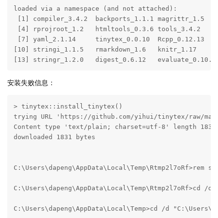
loaded via a namespace (and not attached):

 [1] compiler_3.4.2  backports_1.1.1 magrittr_1.5   

 [4] rprojroot_1.2   htmltools_0.3.6 tools_3.4.2    

 [7] yaml_2.1.14     tinytex_0.0.10  Rcpp_0.12.13   

[10] stringi_1.1.5   rmarkdown_1.6   knitr_1.17     

[13] stringr_1.2.0   digest_0.6.12   evaluate_0.10.1
安装失败信息：
> tinytex::install_tinytex()

trying URL 'https://github.com/yihui/tinytex/raw/mast
Content type 'text/plain; charset=utf-8' length 1831 
downloaded 1831 bytes

C:\Users\dapeng\AppData\Local\Temp\Rtmp2l7oRf>rem swi
C:\Users\dapeng\AppData\Local\Temp\Rtmp2l7oRf>cd /d "
C:\Users\dapeng\AppData\Local\Temp>cd /d "C:\Users\da