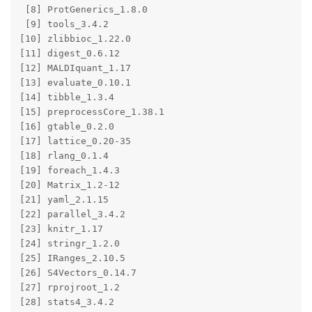
 [8] ProtGenerics_1.8.0    

 [9] tools_3.4.2           

[10] zlibbioc_1.22.0       

[11] digest_0.6.12         

[12] MALDIquant_1.17       

[13] evaluate_0.10.1       

[14] tibble_1.3.4          

[15] preprocessCore_1.38.1 

[16] gtable_0.2.0          

[17] lattice_0.20-35       

[18] rlang_0.1.4           

[19] foreach_1.4.3         

[20] Matrix_1.2-12         

[21] yaml_2.1.15           

[22] parallel_3.4.2        

[23] knitr_1.17            

[24] stringr_1.2.0         

[25] IRanges_2.10.5        

[26] S4Vectors_0.14.7      

[27] rprojroot_1.2         

[28] stats4_3.4.2          
