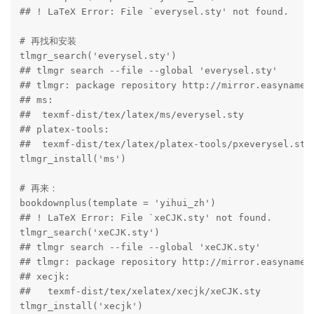
## ! LaTeX Error: File `everysel.sty' not found.

# 再找和安装

tlmgr_search('everysel.sty')

## tlmgr search --file --global 'everysel.sty'

## tlmgr: package repository http://mirror.easyname.a
## ms:

##  texmf-dist/tex/latex/ms/everysel.sty

## platex-tools:

##  texmf-dist/tex/latex/platex-tools/pxeverysel.sty

tlmgr_install('ms')

# 再来：

bookdownplus(template = 'yihui_zh')

## ! LaTeX Error: File `xeCJK.sty' not found.

tlmgr_search('xeCJK.sty')

## tlmgr search --file --global 'xeCJK.sty'

## tlmgr: package repository http://mirror.easyname.a
## xecjk:

##   texmf-dist/tex/xelatex/xecjk/xeCJK.sty

tlmgr_install('xecjk')
