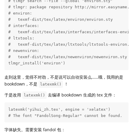
# tlmgr search --file --global 'environ.sty'

# tlmgr: package repository http://mirror.easyname.at
# environ:

#   texmf-dist/tex/latex/environ/environ.sty

# interfaces:

#   texmf-dist/tex/latex/interfaces/interfaces-enviro
# ltxtools:

#   texmf-dist/tex/latex/ltxtools/ltxtools-environ.st
# newenviron:

#   texmf-dist/tex/latex/newenviron/newenviron.sty

tlmgr_install('environ')
走到这里，觉得不对劲，不是说可以自动安装么……哦，我用的是
bookdown，不是
！
latexmk()
于是改用
去编译 bookdown 生成的 tex 文件：
latexmk()
latexmk('yihui_zh.tex', engine = 'xelatex')

# The font "FandolSong-Regular" cannot be found.
字体缺失。需要安装 fandol 包：