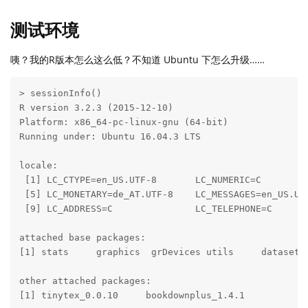
测试环境
咦？我的R版本怎么这么低？不知道 Ubuntu 下怎么升级……
> sessionInfo()

R version 3.2.3 (2015-12-10)

Platform: x86_64-pc-linux-gnu (64-bit)

Running under: Ubuntu 16.04.3 LTS

locale:

 [1] LC_CTYPE=en_US.UTF-8       LC_NUMERIC=C         
 [5] LC_MONETARY=de_AT.UTF-8    LC_MESSAGES=en_US.UTF
 [9] LC_ADDRESS=C               LC_TELEPHONE=C       
attached base packages:

[1] stats     graphics  grDevices utils     datasets 
other attached packages:

[1] tinytex_0.0.10     bookdownplus_1.4.1
