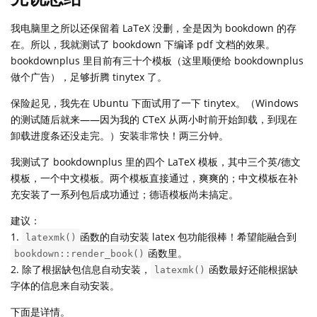
我电脑里之所以还保留着 LaTeX 没删，全是因为 bookdown 的存
在。所以，我就测试了 bookdown 下编译 pdf 文档的效果。
bookdownplus 里目前有三十个模板（这里顺便给 bookdownplus
做个广告），足够折腾 tinytex 了。
保险起见，我先在 Ubuntu 下面试用了一下 tinytex。（Windows
的测试随后就来——因为我的 CTeX 从两小时前开始卸载，到现在
卸载进度条还没走完。）安装非常快！两三分钟。
我测试了 bookdownplus 里的四个 LaTeX 模板，其中三个英/德文
模板，一个中文模板。两个模板直接通过，爽爽的；中文模板在补
充安装了一系列包后成功通过；德语模板尚未搞定。
建议：
1.
函数的自动安装 latex 包功能很棒！希望能融合到
latexmk()
函数里。
bookdown::render_book()
2. 除了根据缺包信息自动安装，
函数最好还能根据缺
latexmk()
字体的信息来自动安装。
下面是详情。