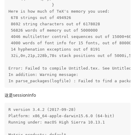
                  } 

Here is how much of TeX's memory you used:

 678 strings out of 494926

 8692 string characters out of 6178028

 56826 words of memory out of 5000000

 4046 multiletter control sequences out of 15000+6000
 4000 words of font info for 15 fonts, out of 8000000
 14 hyphenation exceptions out of 8191

 32i,0n,21p,228b,78s stack positions out of 5000i,500
Error: Failed to compile Untitled.tex. See Untitled.l
In addition: Warning message:

In parse_packages(logfile) : Failed to find a packag
这是sessionInfo
R version 3.4.2 (2017-09-28)

Platform: x86_64-apple-darwin15.6.0 (64-bit)

Running under: macOS High Sierra 10.13.1

Matrix products: default
