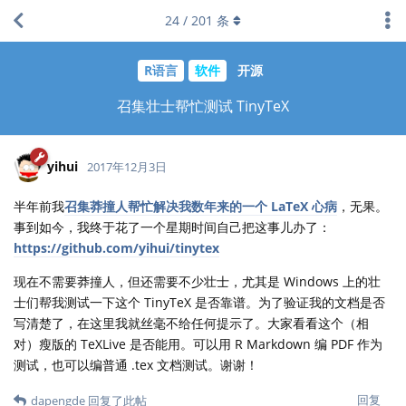
24
/
201
条
R语言
软件
开源
召集壮士帮忙测试 TinyTeX
yihui
2017年12月3日
半年前我
召集莽撞人帮忙解决我数年来的一个 LaTeX 心病
，无果。
事到如今，我终于花了一个星期时间自己把这事儿办了：
https://github.com/yihui/tinytex
现在不需要莽撞人，但还需要不少壮士，尤其是 Windows 上的壮
士们帮我测试一下这个 TinyTeX 是否靠谱。为了验证我的文档是否
写清楚了，在这里我就丝毫不给任何提示了。大家看看这个（相
对）瘦版的 TeXLive 是否能用。可以用 R Markdown 编 PDF 作为
测试，也可以编普通 .tex 文档测试。谢谢！
回复
dapengde
回复了此帖