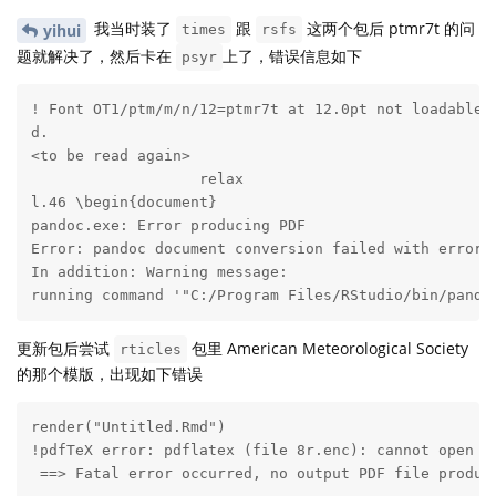
我当时装了
跟
这两个包后 ptmr7t 的问
yihui
times
rsfs
题就解决了，然后卡在
上了，错误信息如下
psyr
! Font OT1/ptm/m/n/12=ptmr7t at 12.0pt not loadable: 
d.

<to be read again> 

                   relax 

l.46 \begin{document}

pandoc.exe: Error producing PDF

Error: pandoc document conversion failed with error 4
In addition: Warning message:

running command '"C:/Program Files/RStudio/bin/pando
更新包后尝试
包里 American Meteorological Society
rticles
的那个模版，出现如下错误
render("Untitled.Rmd")

!pdfTeX error: pdflatex (file 8r.enc): cannot open en
 ==> Fatal error occurred, no output PDF file produce