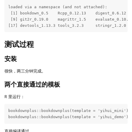
loaded via a namespace (and not attached):

 [1] bookdown_0.5    Rcpp_0.12.13    digest_0.6.12  
 [9] git2r_0.19.0    magrittr_1.5    evaluate_0.10.1
[17] devtools_1.13.3 tools_3.2.3     stringr_1.2.0  
测试过程
安装
很快，两三分钟完成。
两个直接通过的模板
R 里运行：
bookdownplus::bookdownplus(template = 'yihui_mini')

bookdownplus::bookdownplus(template = 'yihui_demo')
直接编译通过。