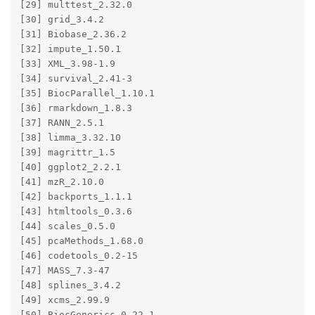
[29] multtest_2.32.0       

[30] grid_3.4.2            

[31] Biobase_2.36.2        

[32] impute_1.50.1         

[33] XML_3.98-1.9          

[34] survival_2.41-3       

[35] BiocParallel_1.10.1   

[36] rmarkdown_1.8.3       

[37] RANN_2.5.1            

[38] limma_3.32.10         

[39] magrittr_1.5          

[40] ggplot2_2.2.1         

[41] mzR_2.10.0            

[42] backports_1.1.1       

[43] htmltools_0.3.6       

[44] scales_0.5.0          

[45] pcaMethods_1.68.0     

[46] codetools_0.2-15      

[47] MASS_7.3-47           

[48] splines_3.4.2         

[49] xcms_2.99.9           

[50] BiocGenerics_0.22.1   
