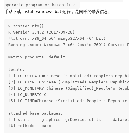
operable program or batch file.
手动下载 install-windows.bat 运行，是同样的错误信息。
> sessionInfo()

R version 3.4.2 (2017-09-28)

Platform: x86_64-w64-mingw32/x64 (64-bit)

Running under: Windows 7 x64 (build 7601) Service Pac
Matrix products: default

locale:

[1] LC_COLLATE=Chinese (Simplified)_People's Republic
[2] LC_CTYPE=Chinese (Simplified)_People's Republic o
[3] LC_MONETARY=Chinese (Simplified)_People's Republi
[4] LC_NUMERIC=C                                     
[5] LC_TIME=Chinese (Simplified)_People's Republic of
attached base packages:

[1] stats     graphics  grDevices utils     datasets 
[6] methods   base     
