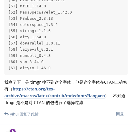
[51] mzID_1.14.0           

[52] MassSpecWavelet_1.42.0

[53] MSnbase_2.3.13        

[54] colorspace_1.3-2      

[55] stringi_1.1.6         

[56] affy_1.54.0           

[57] doParallel_1.0.11     

[58] lazyeval_0.2.1        

[59] munsell_0.4.3         

[60] vsn_3.44.0            

[61] affyio_1.46.0 
我查了下，是 tlmgr 搜不到这个字体，但是这个字体在CTAN上确实
有（
https://ctan.org/tex-
archive/macros/latex/contrib/mdwfonts?lang=en
），不知道
tlmgr 是不是对 CTAN 的包进行了选择过滤
回复
yihui
回复了此帖