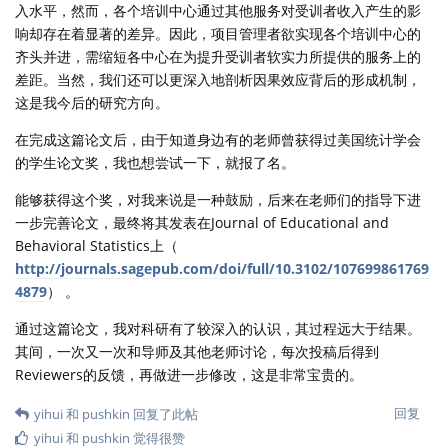
入水平，然而，各个培训中心通过其他服务对受训者收入产生的影
响却存在着显著的差异。因此，项目管理者欲实现各个培训中心的
齐头并进，需缩短各中心在为提升受训者软实力所提供的服务上的
差距。当然，我们还可以更深入地剖析因果效应背后的形成机制，
这是我今后的研究方向。
在完成这篇论文后，由于知道身边有的老师曾获得过美国统计学会
的学生论文奖，我也想尝试一下，就报了名。
能够获得这个奖，对我来说是一种鼓励，后来在老师们的指导下进
一步完善论文，最终将其发表在Journal of Educational and
Behavioral Statistics上（
http://journals.sagepub.com/doi/full/10.3102/107699861769
4879
） 。
通过这篇论文，我对科研有了较深入的认识，其过程远大于结果。
其间，一次又一次和导师及其他老师讨论，每次投稿后得到
Reviewers的反馈，再做进一步修改，这是非常宝贵的。
回复
yihui
和
pushkin
回复了此帖
yihui
和
pushkin
觉得很赞