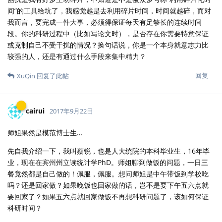
间”的工具给坑了，我感觉越是去利用碎片时间，时间就越碎，而对
我而言，要完成一件大事，必须得保证每天有足够长的连续时间
段。你的科研过程中（比如写论文时），是否存在你需要特意保证
或克制自己不受干扰的情况？换句话说，你是一个本身就意志力比
较强的人，还是有通过什么手段来集中精力？
回复
XuQin
回复了此帖
cairui
2017年9月22日
师姐果然是模范博士生…
先自我介绍一下，我叫蔡锐，也是人大统院的本科毕业生，16年毕
业，现在在宾州州立读统计学PhD。师姐聊到做饭的问题，一日三
餐竟然都是自己做的！佩服，佩服。想问师姐是中午带饭到学校吃
吗？还是回家做？如果晚饭也回家做的话，岂不是要下午五六点就
要回家了？如果五六点就回家做饭不再想科研问题了，该如何保证
科研时间？