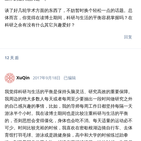
谈了好几轮学术方面的东西了，不妨暂时换个轻松一点的话题。总
体而言，你觉得在读博士期间，科研与生活的平衡容易掌握吗？在
科研之余有没有什么其它兴趣爱好？
回复
12 天
后
XuQin
2017年9月18日
已编辑
我觉得科研与生活的平衡是保持头脑灵活、研究高效的重要保障。
我周边的绝大多数人每天或者每周至少要抽出一段时间做研究之外
的自己感兴趣的事情，比如，我的导师每周工作日都坚持每隔一天
游泳半个小时。我在读博士期间也是比较注重科研与生活的平衡
的，否则思想会变得僵化，身体也会吃不消。每天适量的运动必不
可少。时间比较充裕的时候，我喜欢在密歇根湖边骑自行车、去体
育馆打羽毛球、游泳或是跳健身操，高中和大学的时候练过跆拳