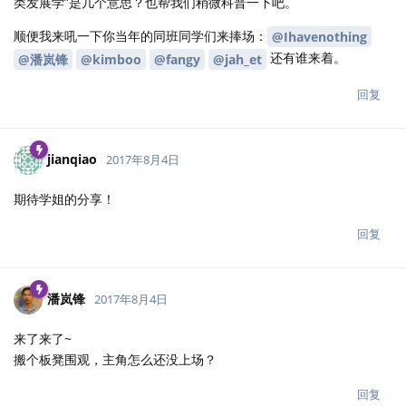
类发展学”是几个意思？也帮我们稍微科普一下吧。
顺便我来吼一下你当年的同班同学们来捧场：
@Ihavenothing
还有谁来着。
@潘岚锋
@kimboo
@fangy
@jah_et
回复
jianqiao
2017年8月4日
期待学姐的分享！
回复
潘岚锋
2017年8月4日
来了来了~
搬个板凳围观，主角怎么还没上场？
回复