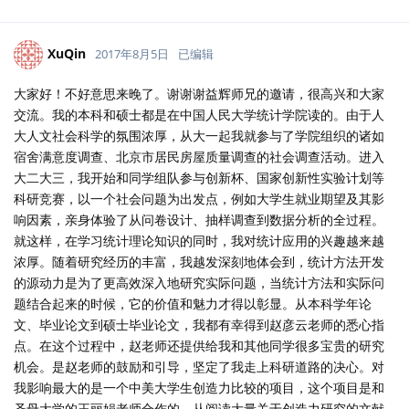
XuQin
2017年8月5日
已编辑
大家好！不好意思来晚了。谢谢谢益辉师兄的邀请，很高兴和大家
交流。我的本科和硕士都是在中国人民大学统计学院读的。由于人
大人文社会科学的氛围浓厚，从大一起我就参与了学院组织的诸如
宿舍满意度调查、北京市居民房屋质量调查的社会调查活动。进入
大二大三，我开始和同学组队参与创新杯、国家创新性实验计划等
科研竞赛，以一个社会问题为出发点，例如大学生就业期望及其影
响因素，亲身体验了从问卷设计、抽样调查到数据分析的全过程。
就这样，在学习统计理论知识的同时，我对统计应用的兴趣越来越
浓厚。随着研究经历的丰富，我越发深刻地体会到，统计方法开发
的源动力是为了更高效深入地研究实际问题，当统计方法和实际问
题结合起来的时候，它的价值和魅力才得以彰显。从本科学年论
文、毕业论文到硕士毕业论文，我都有幸得到赵彦云老师的悉心指
点。在这个过程中，赵老师还提供给我和其他同学很多宝贵的研究
机会。是赵老师的鼓励和引导，坚定了我走上科研道路的决心。对
我影响最大的是一个中美大学生创造力比较的项目，这个项目是和
圣母大学的王丽娟老师合作的，从阅读大量关于创造力研究的文献