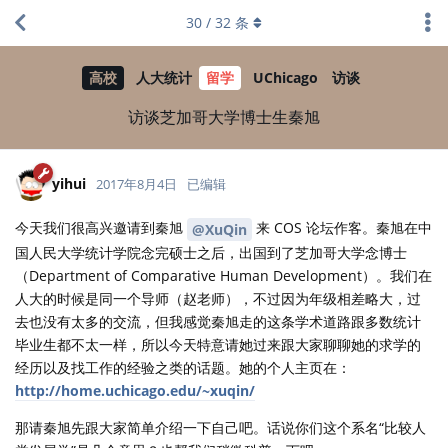
30
/
32
条
高校
人大统计
留学
UChicago
访谈
访谈芝加哥大学博士生秦旭
yihui
2017年8月4日
已编辑
今天我们很高兴邀请到秦旭
来 COS 论坛作客。秦旭在中
@XuQin
国人民大学统计学院念完硕士之后，出国到了芝加哥大学念博士
（Department of Comparative Human Development）。我们在
人大的时候是同一个导师（赵老师），不过因为年级相差略大，过
去也没有太多的交流，但我感觉秦旭走的这条学术道路跟多数统计
毕业生都不太一样，所以今天特意请她过来跟大家聊聊她的求学的
经历以及找工作的经验之类的话题。她的个人主页在：
http://home.uchicago.edu/~xuqin/
那请秦旭先跟大家简单介绍一下自己吧。话说你们这个系名“比较人