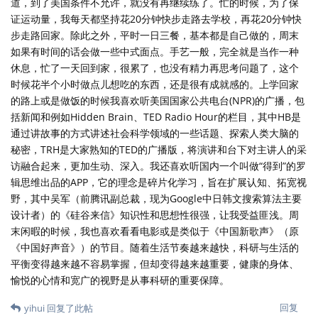
道，到了美国条件不允许，就没有再继续练了。忙的时候，为了保
证运动量，我每天都坚持花20分钟快步走路去学校，再花20分钟快
步走路回家。除此之外，平时一日三餐，基本都是自己做的，周末
如果有时间的话会做一些中式面点。手艺一般，完全就是当作一种
休息，忙了一天回到家，很累了，也没有精力再思考问题了，这个
时候花半个小时做点儿想吃的东西，还是很有成就感的。上学回家
的路上或是做饭的时候我喜欢听美国国家公共电台(NPR)的广播，包
括新闻和例如Hidden Brain、TED Radio Hour的栏目，其中HB是
通过讲故事的方式讲述社会科学领域的一些话题、探索人类大脑的
秘密，TRH是大家熟知的TED的广播版，将演讲和台下对主讲人的采
访融合起来，更加生动、深入。我还喜欢听国内一个叫做“得到”的罗
辑思维出品的APP，它的理念是碎片化学习，旨在扩展认知、拓宽视
野，其中吴军（前腾讯副总裁，现为Google中日韩文搜索算法主要
设计者）的《硅谷来信》知识性和思想性很强，让我受益匪浅。周
末闲暇的时候，我也喜欢看看电影或是类似于《中国新歌声》（原
《中国好声音》）的节目。随着生活节奏越来越快，科研与生活的
平衡变得越来越不容易掌握，但却变得越来越重要，健康的身体、
愉悦的心情和宽广的视野是从事科研的重要保障。
回复
yihui
回复了此帖