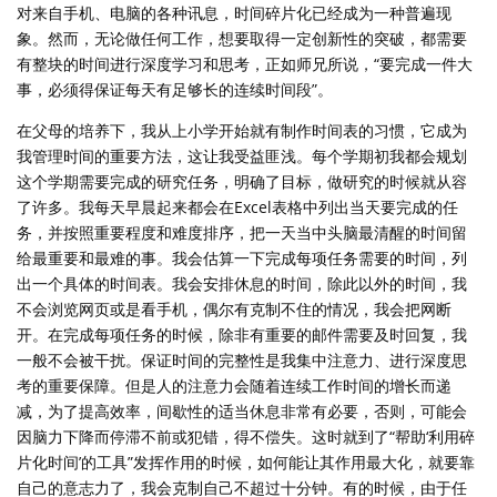
对来自手机、电脑的各种讯息，时间碎片化已经成为一种普遍现
象。然而，无论做任何工作，想要取得一定创新性的突破，都需要
有整块的时间进行深度学习和思考，正如师兄所说，“要完成一件大
事，必须得保证每天有足够长的连续时间段”。
在父母的培养下，我从上小学开始就有制作时间表的习惯，它成为
我管理时间的重要方法，这让我受益匪浅。每个学期初我都会规划
这个学期需要完成的研究任务，明确了目标，做研究的时候就从容
了许多。我每天早晨起来都会在Excel表格中列出当天要完成的任
务，并按照重要程度和难度排序，把一天当中头脑最清醒的时间留
给最重要和最难的事。我会估算一下完成每项任务需要的时间，列
出一个具体的时间表。我会安排休息的时间，除此以外的时间，我
不会浏览网页或是看手机，偶尔有克制不住的情况，我会把网断
开。在完成每项任务的时候，除非有重要的邮件需要及时回复，我
一般不会被干扰。保证时间的完整性是我集中注意力、进行深度思
考的重要保障。但是人的注意力会随着连续工作时间的增长而递
减，为了提高效率，间歇性的适当休息非常有必要，否则，可能会
因脑力下降而停滞不前或犯错，得不偿失。这时就到了“帮助‘利用碎
片化时间’的工具”发挥作用的时候，如何能让其作用最大化，就要靠
自己的意志力了，我会克制自己不超过十分钟。有的时候，由于任