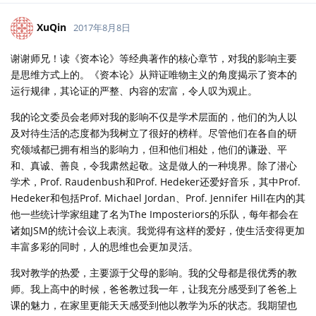
XuQin
2017年8月8日
谢谢师兄！读《资本论》等经典著作的核心章节，对我的影响主要
是思维方式上的。《资本论》从辩证唯物主义的角度揭示了资本的
运行规律，其论证的严整、内容的宏富，令人叹为观止。
我的论文委员会老师对我的影响不仅是学术层面的，他们的为人以
及对待生活的态度都为我树立了很好的榜样。尽管他们在各自的研
究领域都已拥有相当的影响力，但和他们相处，他们的谦逊、平
和、真诚、善良，令我肃然起敬。这是做人的一种境界。除了潜心
学术，Prof. Raudenbush和Prof. Hedeker还爱好音乐，其中Prof.
Hedeker和包括Prof. Michael Jordan、Prof. Jennifer Hill在内的其
他一些统计学家组建了名为The Imposteriors的乐队，每年都会在
诸如JSM的统计会议上表演。我觉得有这样的爱好，使生活变得更加
丰富多彩的同时，人的思维也会更加灵活。
我对教学的热爱，主要源于父母的影响。我的父母都是很优秀的教
师。我上高中的时候，爸爸教过我一年，让我充分感受到了爸爸上
课的魅力，在家里更能天天感受到他以教学为乐的状态。我期望也