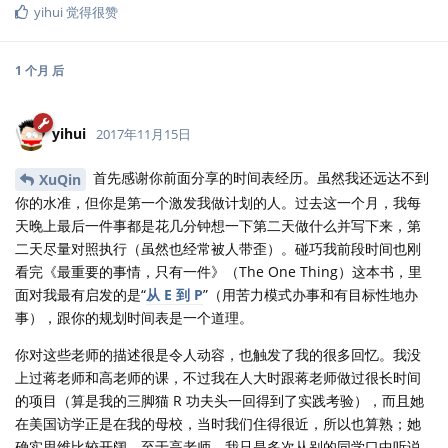
yihui
觉得很赞
1 个月
后
yihui
2017年11月15日
首先感谢你前面分享的时间表经历。虽然我还远达不到
XuQin
你的水准，但你是第一个激发我做计划的人。过去这一个月，我每
天晚上最后一件事都是花几分钟想一下第二天做什么并写下来，第
二天尽量对照执行（虽然也经常被人带歪）。碰巧我前段时间也刚
看完《最重要的事情，只有一件》（The One Thing）这本书，里
面对我最有启发的是“
从 E 到 P
”（用苦力模式办事和有目标性地办
事），跟你的规划时间表是一个道理。
你对这些老师的描述很是令人动容，也触发了我的很多回忆。我没
上过蒋老师和高老师的课，不过我在人大时跟蒋老师做过很长时间
的项目（算是我的三脚猫 R 功夫头一回得到了实践考验），而且她
在美国访学正是在我的母校，当时我们住得很近，所以也算熟；她
确实思维比较开阔。至于高老师，我只是多次从别的同学口中听说