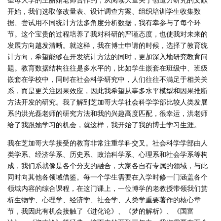
开始，我们选取修改量表、设计调查方案、组织培训学生收集数
据、尝试用不同统计方法多角度分析数据，我有幸参与了每个环
节。这个宝贵的过程培养了我对科研的严谨态度，也使我对未来的
发展方向越发清晰。就这样，我在博士申请的时候，选择了教育统
计方向，希望能够在开发统计方法的同时，更加深入地研究教育问
题。教育数据结构往往是多水平的，比如学生嵌套在班级中、班级
嵌套在学校中，同时在社会科学研究中，人们往往不满足于相关关
系，而是更关注因果效应，因此我希望从事多水平模型和因果推断
方法开发的研究。我了解到芝加哥大学社会科学学部比较人类发展
系的洪光磊老师的研究方法和我的兴趣高度匹配，很幸运，洪老师
给了我跟她学习的机会，就这样，我开始了我的博士学习生涯。
我在芝加哥大学接受的教育非常注重学科交叉。社会科学学部由人
类学系、经济学系、历史系、政治科学系、心理系和社会学系等构
成，我们系就像是各个分支的融合，大家各自有专属的领域，与此
同时向其他各领域借鉴。每一个学生需要在入学时修一门涵盖各个
领域内容的综合课程，在这门课上，一位博学的老教授带领我们赏
析生物学、心理学、经济学、社会学、人类学重要著作的核心章
节，我因此有机会接触了《进化论》、《梦的解析》、《国富