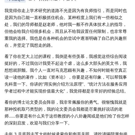
我觉得你走上学术研究的道路不光是因为有良师指引，而是同时也
是因为自己能一直积极抓住机会。某种程度上我们有一些相似之
处，我们的导师都是赵老师，他对我一般不作具体技术上的指导，
但他会给我介绍很多机会，而且从不给我设置任何限制，也非常尊
重我的选择。我也是在各种机会的尝试中逐渐明确了自己的兴趣所
在，并坚定了我想走的路。
看了你在芝大上过的课程，我倒是有些羡慕，我感觉这些综合阅读
挺好的，不过我估计我受不起这个虐，这么多大部头的英文书，我
想想就胆颤。我个人一直对马克思颇有兴趣，不知何时能有空真正
读一读他的著作，比如《资本论》，你要是还有印象，可以帮我事
先科普一下。你讲的“用实例介绍方法原理”、“统计方法在服务应用
学者过程中才能实现价值最大化”，我觉得都是非常好的经验总结。
看你的博士论文委员会阵容，我非常佩服你的勇气。很惭愧我就是
那种投机取巧类型的，我的论文委员会我都是尽量挑好说话的老
师……你要是有什么关于这些教授的小八卦趣闻或是他们给了你怎样
的深刻启发，欢迎与我们分享一下。
去年 3 月底我去芝大的时候承蒙你和彪哥关照，请吃请喝陪遛包接