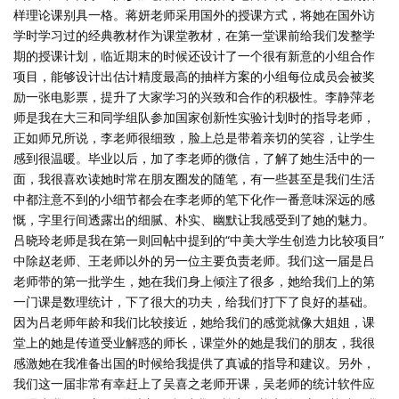
样理论课别具一格。蒋妍老师采用国外的授课方式，将她在国外访
学时学习过的经典教材作为课堂教材，在第一堂课前给我们发整学
期的授课计划，临近期末的时候还设计了一个很有新意的小组合作
项目，能够设计出估计精度最高的抽样方案的小组每位成员会被奖
励一张电影票，提升了大家学习的兴致和合作的积极性。李静萍老
师是我在大三和同学组队参加国家创新性实验计划时的指导老师，
正如师兄所说，李老师很细致，脸上总是带着亲切的笑容，让学生
感到很温暖。毕业以后，加了李老师的微信，了解了她生活中的一
面，我很喜欢读她时常在朋友圈发的随笔，有一些甚至是我们生活
中都注意不到的小细节都会在李老师的笔下化作一番意味深远的感
慨，字里行间透露出的细腻、朴实、幽默让我感受到了她的魅力。
吕晓玲老师是我在第一则回帖中提到的“中美大学生创造力比较项目”
中除赵老师、王老师以外的另一位主要负责老师。我们这一届是吕
老师带的第一批学生，她在我们身上倾注了很多，她给我们上的第
一门课是数理统计，下了很大的功夫，给我们打下了良好的基础。
因为吕老师年龄和我们比较接近，她给我们的感觉就像大姐姐，课
堂上的她是传道受业解惑的师长，课堂外的她是我们的朋友，我很
感激她在我准备出国的时候给我提供了真诚的指导和建议。另外，
我们这一届非常有幸赶上了吴喜之老师开课，吴老师的统计软件应