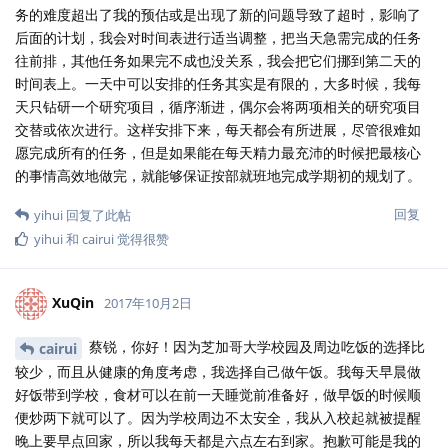
务的难度超出了我的预估或是出现了新的问题导致了超时，影响了
后面的计划，我会对时间表进行适当调整，把当天急需完成的任务
往前排，其他任务如果完不成也没关系，我会把它们挪到第二天的
时间表上。一天中可以安排的任务其实是有限的，大多时候，我每
天只钻研一个研究项目，循序渐进，偶尔会将两项相关的研究项目
交替或依次进行。这样安排下来，每天都会有所进展，尽管很难如
愿完成所有的任务，但是如果能在每天精力最充沛的时候把最核心
的事情高效地做完，就能够保证按部就班地完成学期初的规划了。
回复
yihui
回复了此帖
yihui
和
cairui
觉得很赞
XuQin
2017年10月2日
蔡锐，你好！因为芝加哥大学校园及周边吃饭的选择比
cairui
较少，而且从健康的角度考虑，我选择自己做午饭。我每天早晨做
好饭带到学校，食材可以在前一天睡觉前准备好，做早饭的时候顺
便炒两下就可以了。因为学校周边不太安全，我从入校起就被提醒
晚上要早点回家，所以我每天都是六点左右到家。抱歉可能是我的