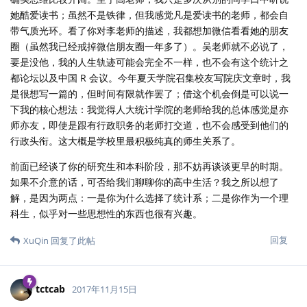
她酷爱读书；虽然不是铁律，但我感觉凡是爱读书的老师，都会自
带气质光环。看了你对李老师的描述，我都想加微信看看她的朋友
圈（虽然我已经戒掉微信朋友圈一年多了）。吴老师就不必说了，
要是没他，我的人生轨迹可能会完全不一样，也不会有这个统计之
都论坛以及中国 R 会议。今年夏天学院召集校友写院庆文章时，我
是很想写一篇的，但时间有限就作罢了；借这个机会倒是可以说一
下我的核心想法：我觉得人大统计学院的老师给我的总体感觉是亦
师亦友，即使是跟有行政职务的老师打交道，也不会感受到他们的
行政头衔。这大概是学校里最积极纯真的师生关系了。
前面已经谈了你的研究生和本科阶段，那不妨再谈谈更早的时期。
如果不介意的话，可否给我们聊聊你的高中生活？我之所以想了
解，是因为两点：一是你为什么选择了统计系；二是你作为一个理
科生，似乎对一些思想性的东西也很有兴趣。
回复
XuQin
回复了此帖
tctcab
2017年11月15日