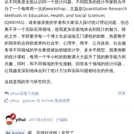
从不同角度全面认识同一个统计问题。不同院系的统计学家联合开
办了一个每两周一次的workshop，主题是Quantitative Research
Methods in Education, Health, and Social Sciences
(QMEHSS)，请来做讲座的学者和大家深入探讨统计理论问题，但总
离不开一个实际应用领域，使我更加全面地体会到统计的魅力。除
此之外，学部要求每一个博士生必须做五门课程的助教，热爱教学
的我有机会协助老师向社会学、心理学、商学、公共政策、社会服
务等不同领域的学生教授诸如初级统计学、多水平模型、因果推断
的统计课程，每周一个半小时的助教课大大提升了我的教学能力和
兴趣，同时，和不同领域的学生接触、回答各个领域的统计问题，
让我越发深刻地体会到了统计方法和实际问题相结合的价值。
这就是我的学习研究经历。
回复
yihui
回复了此帖
yihui
、
gaotao
与
ImTree
觉得很赞
yihui
2017年8月6日
已编辑
嚯，写得好详细！辛苦了。
XuQin