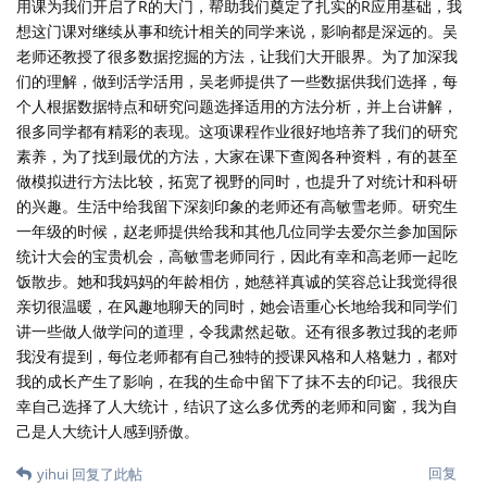
用课为我们开启了R的大门，帮助我们奠定了扎实的R应用基础，我
想这门课对继续从事和统计相关的同学来说，影响都是深远的。吴
老师还教授了很多数据挖掘的方法，让我们大开眼界。为了加深我
们的理解，做到活学活用，吴老师提供了一些数据供我们选择，每
个人根据数据特点和研究问题选择适用的方法分析，并上台讲解，
很多同学都有精彩的表现。这项课程作业很好地培养了我们的研究
素养，为了找到最优的方法，大家在课下查阅各种资料，有的甚至
做模拟进行方法比较，拓宽了视野的同时，也提升了对统计和科研
的兴趣。生活中给我留下深刻印象的老师还有高敏雪老师。研究生
一年级的时候，赵老师提供给我和其他几位同学去爱尔兰参加国际
统计大会的宝贵机会，高敏雪老师同行，因此有幸和高老师一起吃
饭散步。她和我妈妈的年龄相仿，她慈祥真诚的笑容总让我觉得很
亲切很温暖，在风趣地聊天的同时，她会语重心长地给我和同学们
讲一些做人做学问的道理，令我肃然起敬。还有很多教过我的老师
我没有提到，每位老师都有自己独特的授课风格和人格魅力，都对
我的成长产生了影响，在我的生命中留下了抹不去的印记。我很庆
幸自己选择了人大统计，结识了这么多优秀的老师和同窗，我为自
己是人大统计人感到骄傲。
回复
yihui
回复了此帖