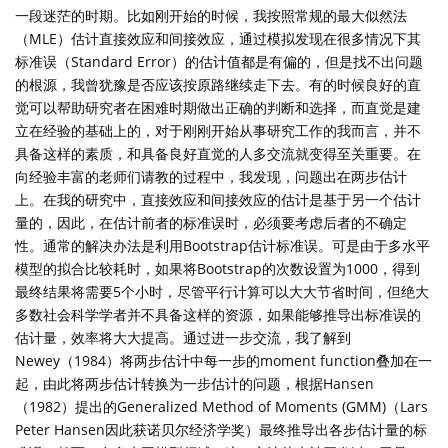
一段迷茫的时期。比如刚开始的时候，我按照常规的最大似然法
（MLE）估计直接效应和间接效应，通过模拟发现在很多情况下其
标准误（Standard Error）的估计值都是有偏的，但是找不出问题
的根源，我曾犹豫是否应该按原路继续走下去。有的时候良好的直
觉可以帮助研究者在困难时期做出正确的判断和选择，而直觉是建
立在经验的基础上的，对于刚刚开始从事研究工作的我而言，并不
具备这样的素质，和具备良好直觉的人多交流就变得至关重要。在
向经验丰富的老师们请教的过程中，我发现，问题出在两步估计
上。在我的研究中，直接效应和间接效应的估计是基于另一个估计
量的，因此，在估计前者的标准误时，必须要考虑后者的不确定
性。通常的解决办法是利用Bootstrap估计标准误。可是由于多水平
模型的拟合比较耗时，如果将Bootstrap的次数设置为1000，得到
最终结果将需要5个小时，尽管平行计算可以大大节省时间，但绝大
多数社会科学学者并不具备这样的资源，如果能够推导出标准误的
估计量，效率将大大提高。通过进一步交流，我了解到
Newey（1984）将两步估计中每一步的moment function叠加在一
起，由此将两步估计转换为一步估计的问题，根据Hansen
（1982）提出的Generalized Method of Moments (GMM)（Lars
Peter Hansen因此获诺贝尔经济学奖）最终推导出各步估计量的标