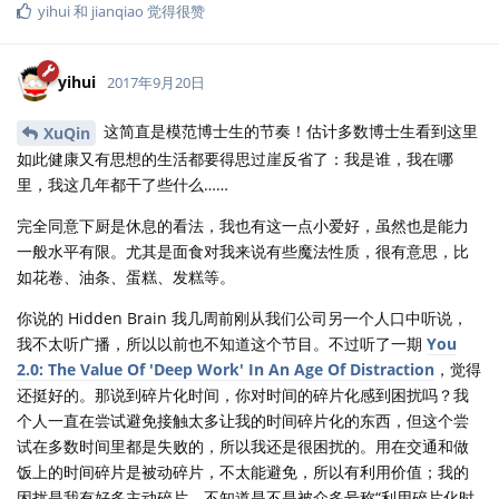
yihui
和
jianqiao
觉得很赞
yihui
2017年9月20日
这简直是模范博士生的节奏！估计多数博士生看到这里
XuQin
如此健康又有思想的生活都要得思过崖反省了：我是谁，我在哪
里，我这几年都干了些什么……
完全同意下厨是休息的看法，我也有这一点小爱好，虽然也是能力
一般水平有限。尤其是面食对我来说有些魔法性质，很有意思，比
如花卷、油条、蛋糕、发糕等。
你说的 Hidden Brain 我几周前刚从我们公司另一个人口中听说，
我不太听广播，所以以前也不知道这个节目。不过听了一期
You
2.0: The Value Of 'Deep Work' In An Age Of Distraction
，觉得
还挺好的。那说到碎片化时间，你对时间的碎片化感到困扰吗？我
个人一直在尝试避免接触太多让我的时间碎片化的东西，但这个尝
试在多数时间里都是失败的，所以我还是很困扰的。用在交通和做
饭上的时间碎片是被动碎片，不太能避免，所以有利用价值；我的
困扰是我有好多主动碎片，不知道是不是被众多号称“利用碎片化时