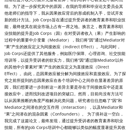
组。为了进一步探究其中的原因，在我的导师和毕业论文委员会其
他老师们的指导下，我从因果效应背后的形成机制入手，尝试开发
新的统计方法。Job Corps旨在通过提升受训者的教育素养和职业技
能，最终使其在就业市场上占有一席之地。换言之，教育素养和职
业技能的提升是Job Corps（因）在对受训者收入（果）产生影响的
过程中的重要中介变量（Mediator），我们将“因”通过Mediator对
“果”产生的效应定义为间接效应（Indirect Effect）。与此同时，
Job Corps还提供了其他服务，例如医疗保障、心理咨询、社交技能
培训等，以提升受训者的软实力，我们将“因”通过除Mediator以外
的其他中介要素对“果”产生的效应定义为直接效应（Direct
Effect）。由此，总因果效应被分解为间接效应和直接效应。为了探
究之前所提到的总因果效应在各个培训中心之间存在显著差异的原
因，我们想要进一步剖析这一差异主要是存在于间接效应中还是直
接效应中，进而找到改进项目的突破口。然而，目前尚没有方法可
以从因果推断的角度严格解决此类问题，研究者往往忽略了“因”和
Mediator之间潜在的交互作用（Interaction），以及Mediator和
“果”之间潜在的混杂因素（Confounders）。 为了填补这一空白，
我完成了这篇论文，最终发现，通过提升受训者的教育素养和职业
技能，所有的Job Corps培训中心都能够以类似的幅度显著提升其收