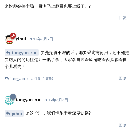
来给彪嫂捧个场，目测马上彪哥也要上线了。?
回复
yihui
2017年8月7日
要是挖得不深的话，那要采访有何用，还不如把
tangyan_ruc
受访人的简历往这儿一贴了事，大家各自吹着风扇吃着西瓜躺着自
个儿看去 ?
回复
tangyan_ruc
回复了此帖
tangyan_ruc
2017年8月8日
是这个理，我们也乐于看深度访谈?
yihui
回复