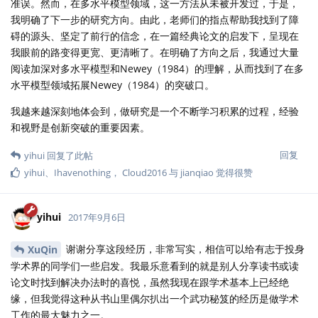
准误。然而，在多水平模型领域，这一方法从未被开发过，于是，
我明确了下一步的研究方向。由此，老师们的指点帮助我找到了障
碍的源头、坚定了前行的信念，在一篇经典论文的启发下，呈现在
我眼前的路变得更宽、更清晰了。在明确了方向之后，我通过大量
阅读加深对多水平模型和Newey（1984）的理解，从而找到了在多
水平模型领域拓展Newey（1984）的突破口。
我越来越深刻地体会到，做研究是一个不断学习积累的过程，经验
和视野是创新突破的重要因素。
回复
yihui
回复了此帖
yihui
、
Ihavenothing
，
Cloud2016
与
jianqiao
觉得很赞
yihui
2017年9月6日
谢谢分享这段经历，非常写实，相信可以给有志于投身
XuQin
学术界的同学们一些启发。我最乐意看到的就是别人分享读书或读
论文时找到解决办法时的喜悦，虽然我现在跟学术基本上已经绝
缘，但我觉得这种从书山里偶尔扒出一个武功秘笈的经历是做学术
工作的最大魅力之一。