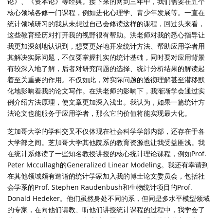
论》、《资本论》等经典。接下来的两到三年中，我们需要在五个
核心领域各修一门课程，例如进化心理学、青少年发展等。一直在
统计领域研习的我从未想过自己会修读这样的课程，回过头来看，
这些教育经历对打开我的视野很有帮助。洪老师对我的悉心指导让
我更加深刻地认识到，想要更好地开发统计方法、帮助应用学者用
其解决实际问题，不仅要掌握扎实的统计基础，同时要对应用背景
有较深入地了解，后者对研究问题的选择、统计分析结果的解读起
着至关重要的作用。不仅如此，对实际问题的透彻理解甚至潜移默
化地影响着我的论文写作。在洪老师的影响下，我渐渐学会通过实
例介绍方法原理，使文章更加深入浅出。我认为，如果一篇统计方
法论文也能服务于应用学者，那么它的价值将能实现最大化。
芝加哥大学的学科交叉不仅体现在社会科学学部内部，还存在于各
大学部之间。芝加哥大学其他院系的教育资源也让我受益匪浅。我
在统计系修读了一些知名教授讲授的核心统计理论课程，例如Prof.
Peter Mccullagh的Generalized Linear Modeling。我还有幸请到
在其他领域颇有造诣的统计学家加入我的博士论文委员会，包括社
会学系的Prof. Stephen Raudenbush和生物统计项目的Prof.
Donald Hedeker。他们虽然身处不同的系，但同是多水平模型领域
的专家，在向他们请教、听他们讲授统计课程的过程中，我学会了