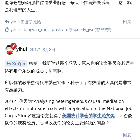
能像爸爸妈妈那样传道受业解惑，每天工作着并快乐着——这，就
是我理想的人生。
回复
yihui
回复了此帖
yihui
、
tangyan_ruc
，
pushkin
与
speedy_jwc
觉得很赞
yihui
2017年8月8日
哈哈，我听说过那个乐队，原来你的论文委员会老师中
XuQin
还有那个乐队的成员，厉害啊。
所以你的教学热情很早就已经播下种子了；有热情的人真的是非常
有感染力。
2016年你因为“Analyzing heterogeneous causal mediation
effects in multi-site trials with application to the National Job
Corps Study”这篇论文获得了
美国统计学会的学生论文奖
，可否谈
谈你的获奖经历、心得以及你的论文主要解决的问题？
回复