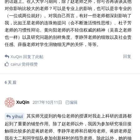
的话题上。在人大学习期间，除了赵老师之外，你可否再谈谈其他
对你影响比较大的老师？可以是专业上的影响，也可以是非专业的
（一位或两位就好）。对我自己而言，有好一些老师都深刻影响了
我，比如王星老师的连珠炮提问（会不断激活惰性思维）、杜子芳
老师的习惯性辩论、黄向阳老师的不轻信权威的精神（吴喜之老师
也一样）以及研究问题的别样角度、李静萍老师的细致以及社会责
任感、薛薇老师对学生润物细无声的关怀，等等。
回复
XuQin
回复了此帖
cairui
觉得很赞
6 天
后
XuQin
2017年10月11日
已编辑
其实师兄提到的每位老师的授课对我走上科研的道路都
yihui
起到了重要的铺垫作用。除了赵老师以外，我因为参加研究项目接
触得比较多的是蒋妍老师、李静萍老师和吕晓玲老师。蒋妍老师是
我在大二和同学组队参加创新杯时的指导老师。除此以外，她的抽