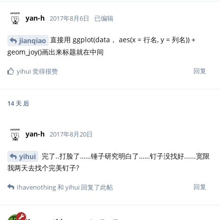
yan-h
2017年8月6日
已编辑
直接用 ggplot(data， aes(x = 行名, y = 列名)) +
jianqiao
geom_joy()画出来标题就在中间
回复
yihui
觉得很赞
14 天
后
yan-h
2017年8月20日
完了..打脸了……锤子研究明白了……钉子没找好......宽限
yihui
我两天去找个完美钉子?
回复
Ihavenothing
和
yihui
回复了此帖