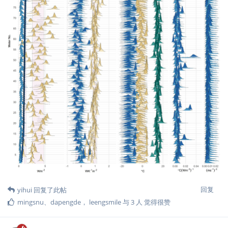
回复
yihui
回复了此帖
mingsnu
、
dapengde
，
leengsmile
与
3
人
觉得很赞