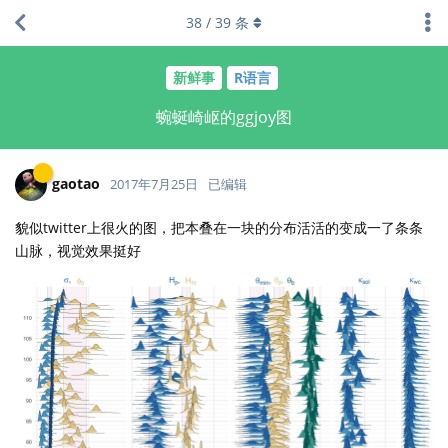
38
/
39
条
新鲜事
R语言
蜿蜒崎岖的ggjoy图
gaotao
2017年7月25日
已编辑
貌似twitter上很火的图，把本叠在一块的分布活活的变成一了条条
山脉，视觉效果挺好