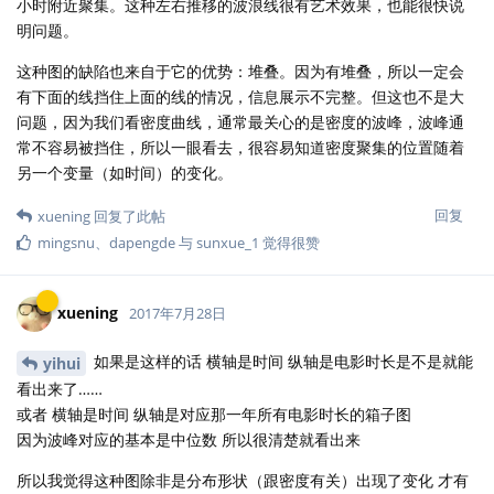
小时附近聚集。这种左右推移的波浪线很有艺术效果，也能很快说
明问题。
这种图的缺陷也来自于它的优势：堆叠。因为有堆叠，所以一定会
有下面的线挡住上面的线的情况，信息展示不完整。但这也不是大
问题，因为我们看密度曲线，通常最关心的是密度的波峰，波峰通
常不容易被挡住，所以一眼看去，很容易知道密度聚集的位置随着
另一个变量（如时间）的变化。
回复
xuening
回复了此帖
mingsnu
、
dapengde
与
sunxue_1
觉得很赞
xuening
2017年7月28日
如果是这样的话 横轴是时间 纵轴是电影时长是不是就能
yihui
看出来了……
或者 横轴是时间 纵轴是对应那一年所有电影时长的箱子图
因为波峰对应的基本是中位数 所以很清楚就看出来
所以我觉得这种图除非是分布形状（跟密度有关）出现了变化 才有