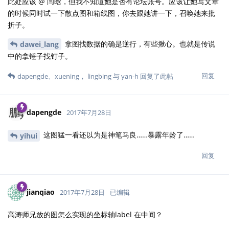
此处应该 @ 闫晗，但我不知道她是否有论坛账号。应该让她写文章
的时候同时试一下散点图和箱线图，你去跟她讲一下，召唤她来批
折子。
拿图找数据的确是逆行，有些揪心。也就是传说
dawei_lang
中的拿锤子找钉子。
回复
dapengde
、
xuening
，
lingbing
与
yan-h
回复了此帖
dapengde
2017年7月28日
这图猛一看还以为是神笔马良……暴露年龄了……
yihui
回复
jianqiao
2017年7月28日
已编辑
高涛师兄放的图怎么实现的坐标轴label 在中间？