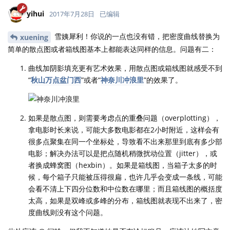
yihui
2017年7月28日
已编辑
雪姨犀利！你说的一点也没有错，把密度曲线替换为
xuening
简单的散点图或者箱线图基本上都能表达同样的信息。问题有二：
曲线加阴影填充更有艺术效果，用散点图或箱线图就感受不到
“
秋山万点盆门西
”或者“
神奈川冲浪里
”的效果了。
如果是散点图，则需要考虑点的重叠问题（overplotting），
拿电影时长来说，可能大多数电影都在2小时附近，这样会有
很多点聚集在同一个坐标处，导致看不出来那里到底有多少部
电影；解决办法可以是把点随机稍微扰动位置（jitter），或
者换成蜂窝图（hexbin）。如果是箱线图，当箱子太多的时
候，每个箱子只能被压得很扁，也许几乎会变成一条线，可能
会看不清上下四分位数和中位数在哪里；而且箱线图的概括度
太高，如果是双峰或多峰的分布，箱线图就表现不出来了，密
度曲线则没有这个问题。