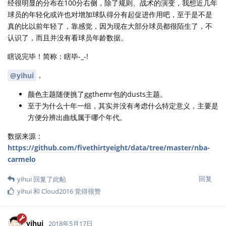
经很明显的分布在100分右侧，除了规则、战术的演变，我想近几年
球员的年轻化或许也对增加球队得分有起促进作用吧，至于是不是
真的比以前年轻了，靠感觉，因为现在大部分球员都很陌生了，不
认识了，而且并没有看球员年龄数据。
瞎说完毕！简称：瞎毕-_-!
，
@yihui
颜色主题随便挑了ggthemr包的dusts主题。
至于为什么十年一组，其实并没有考虑什么特定意义，主要是
方便分辨出曲线属于哪个年代。
数据来源：
https://github.com/fivethirtyeight/data/tree/master/nba-
carmelo
回复
yihui
回复了此帖
yihui
和
Cloud2016
觉得很赞
yihui
2018年5月17日