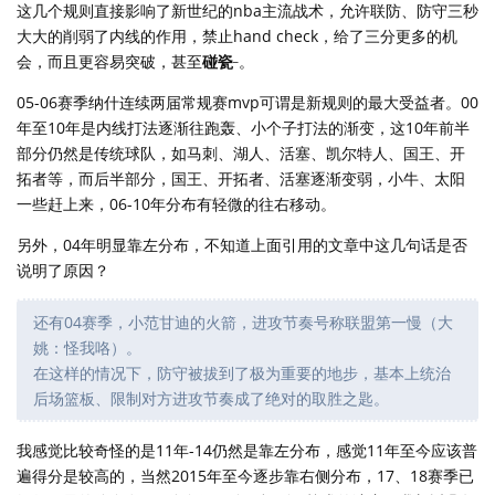
这几个规则直接影响了新世纪的nba主流战术，允许联防、防守三秒
大大的削弱了内线的作用，禁止hand check，给了三分更多的机
_
会，而且更容易突破，甚至
碰瓷
。
05-06赛季纳什连续两届常规赛mvp可谓是新规则的最大受益者。00
年至10年是内线打法逐渐往跑轰、小个子打法的渐变，这10年前半
部分仍然是传统球队，如马刺、湖人、活塞、凯尔特人、国王、开
拓者等，而后半部分，国王、开拓者、活塞逐渐变弱，小牛、太阳
一些赶上来，06-10年分布有轻微的往右移动。
另外，04年明显靠左分布，不知道上面引用的文章中这几句话是否
说明了原因？
还有04赛季，小范甘迪的火箭，进攻节奏号称联盟第一慢（大
姚：怪我咯）。
在这样的情况下，防守被拔到了极为重要的地步，基本上统治
后场篮板、限制对方进攻节奏成了绝对的取胜之匙。
我感觉比较奇怪的是11年-14仍然是靠左分布，感觉11年至今应该普
遍得分是较高的，当然2015年至今逐步靠右侧分布，17、18赛季已