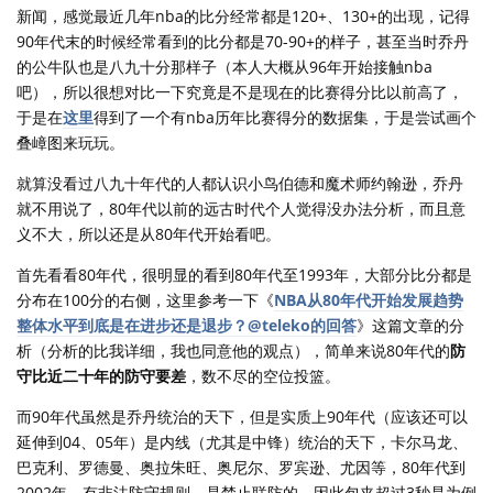
新闻，感觉最近几年nba的比分经常都是120+、130+的出现，记得
90年代末的时候经常看到的比分都是70-90+的样子，甚至当时乔丹
的公牛队也是八九十分那样子（本人大概从96年开始接触nba
吧），所以很想对比一下究竟是不是现在的比赛得分比以前高了，
于是在
这里
得到了一个有nba历年比赛得分的数据集，于是尝试画个
叠嶂图来玩玩。
就算没看过八九十年代的人都认识小鸟伯德和魔术师约翰逊，乔丹
就不用说了，80年代以前的远古时代个人觉得没办法分析，而且意
义不大，所以还是从80年代开始看吧。
首先看看80年代，很明显的看到80年代至1993年，大部分比分都是
分布在100分的右侧，这里参考一下《
NBA从80年代开始发展趋势
整体水平到底是在进步还是退步？@teleko的回答
》这篇文章的分
析（分析的比我详细，我也同意他的观点），简单来说80年代的
防
守比近二十年的防守要差
，数不尽的空位投篮。
而90年代虽然是乔丹统治的天下，但是实质上90年代（应该还可以
延伸到04、05年）是内线（尤其是中锋）统治的天下，卡尔马龙、
巴克利、罗德曼、奥拉朱旺、奥尼尔、罗宾逊、尤因等，80年代到
2002年，有非法防守规则，是禁止联防的，因此包夹超过3秒是为例