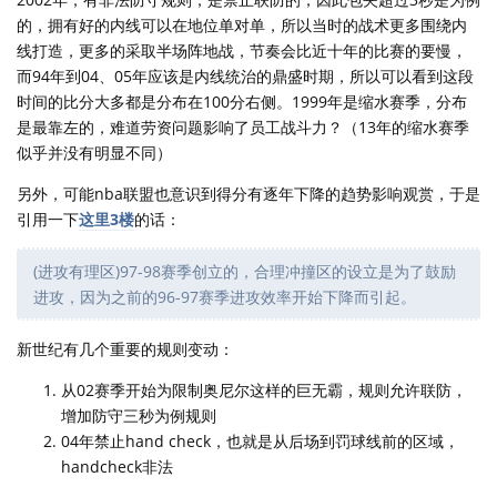
的，拥有好的内线可以在地位单对单，所以当时的战术更多围绕内
线打造，更多的采取半场阵地战，节奏会比近十年的比赛的要慢，
而94年到04、05年应该是内线统治的鼎盛时期，所以可以看到这段
时间的比分大多都是分布在100分右侧。1999年是缩水赛季，分布
是最靠左的，难道劳资问题影响了员工战斗力？（13年的缩水赛季
似乎并没有明显不同）
另外，可能nba联盟也意识到得分有逐年下降的趋势影响观赏，于是
引用一下
这里3楼
的话：
(进攻有理区)97-98赛季创立的，合理冲撞区的设立是为了鼓励
进攻，因为之前的96-97赛季进攻效率开始下降而引起。
新世纪有几个重要的规则变动：
从02赛季开始为限制奥尼尔这样的巨无霸，规则允许联防，
增加防守三秒为例规则
04年禁止hand check，也就是从后场到罚球线前的区域，
handcheck非法