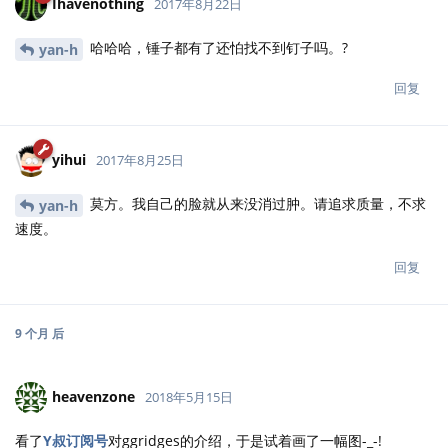
Ihavenothing
2017年8月22日
哈哈哈，锤子都有了还怕找不到钉子吗。?
yan-h
回复
yihui
2017年8月25日
莫方。我自己的脸就从来没消过肿。请追求质量，不求
yan-h
速度。
回复
9 个月
后
heavenzone
2018年5月15日
看了
Y叔订阅号
对ggridges的介绍，于是试着画了一幅图-_-!