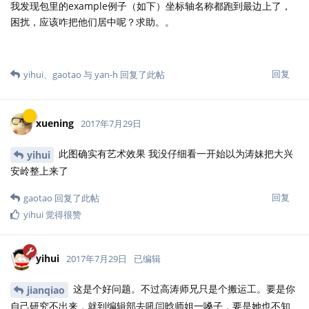
我发现包里的example例子（如下）坐标轴名称都跑到最边上了，
困扰，应该咋把他们居中呢？求助。。
回复
yihui
、
gaotao
与
yan-h
回复了此帖
xuening
2017年7月29日
此图确实有艺术效果 我没仔细看一开始以为涛妹把大兴
yihui
安岭整上来了
回复
gaotao
回复了此帖
yihui
觉得很赞
yihui
2017年7月29日
已编辑
这是个好问题。不过高涛师兄只是个搬运工。要是你
jianqiao
自己研究不出来，就到编辑部去吼闫晗师姐一嗓子，要是她也不知