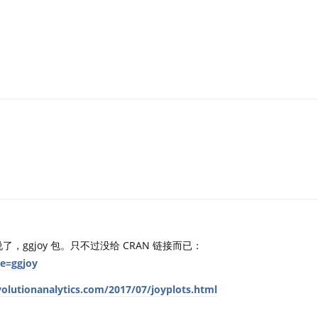
，ggjoy 包。只不过没给 CRAN 链接而已：
ge=ggjoy
volutionanalytics.com/2017/07/joyplots.html