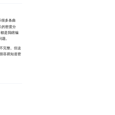
示很多条曲
长的密度分
字都是我瞎编
问题。
不完整。但这
很容易知道密
回复