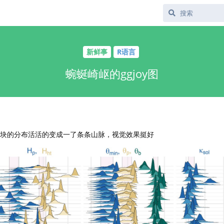
新鲜事
R语言
蜿蜒崎岖的ggjoy图
叠在一块的分布活活的变成一了条条山脉，视觉效果挺好