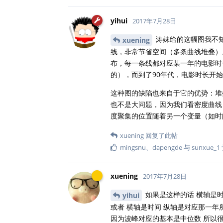
yihui
2017年7月28日
涛妹给的这幅图我不
xuening
线，非常节省空间（多条曲线堆叠）。
布，每一条线都对应某一年的电影时
的），而到了90年代，电影时长开
这种图的缺陷也来自于它的优势：堆
也不是大问题，因为我们看密度曲线
度聚集的位置随着另一个变量（如时
xuening
回复了此帖
mingsnu
、
dapengde
与
sunxue_1
xuening
2017年7月28日
如果是这样的话 横轴是时
yihui
或者 横轴是时间 纵轴是对应那一年
因为波峰对应的基本是中位数 所以