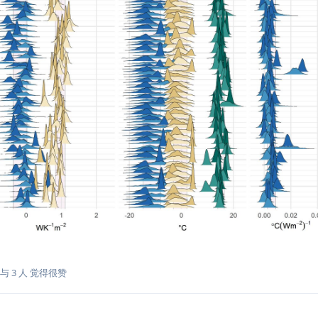
与
3
人
觉得很赞