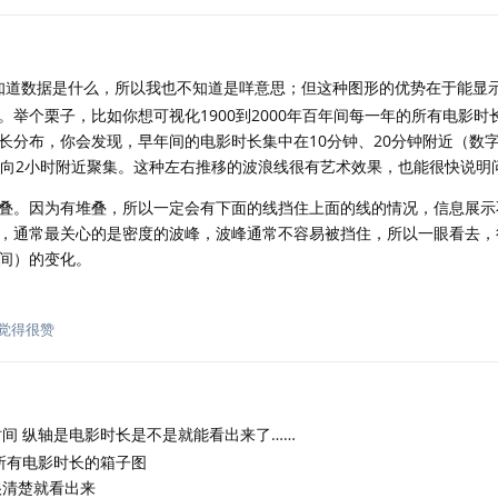
知道数据是什么，所以我也不知道是咩意思；但这种图形的优势在于能显
举个栗子，比如你想可视化1900到2000年百年间每一年的所有电影时
长分布，你会发现，早年间的电影时长集中在10分钟、20分钟附近（数
始向2小时附近聚集。这种左右推移的波浪线很有艺术效果，也能很快说明
叠。因为有堆叠，所以一定会有下面的线挡住上面的线的情况，信息展示
，通常最关心的是密度的波峰，波峰通常不容易被挡住，所以一眼看去，
间）的变化。
觉得很赞
间 纵轴是电影时长是不是就能看出来了……
所有电影时长的箱子图
很清楚就看出来