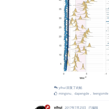
yihui
回复了此帖
mingsnu
、
dapengde
，
leengsmile
yihui
2017年7月25日
已编辑