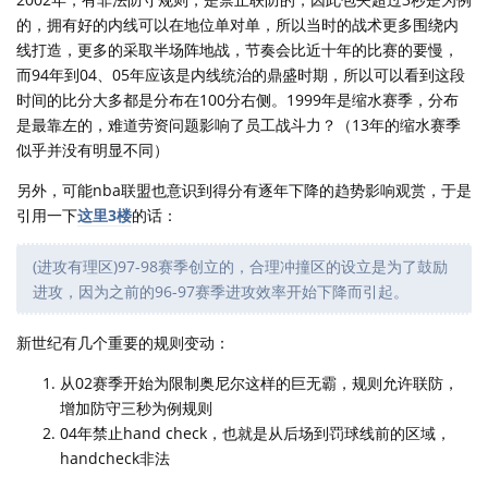
的，拥有好的内线可以在地位单对单，所以当时的战术更多围绕内
线打造，更多的采取半场阵地战，节奏会比近十年的比赛的要慢，
而94年到04、05年应该是内线统治的鼎盛时期，所以可以看到这段
时间的比分大多都是分布在100分右侧。1999年是缩水赛季，分布
是最靠左的，难道劳资问题影响了员工战斗力？（13年的缩水赛季
似乎并没有明显不同）
另外，可能nba联盟也意识到得分有逐年下降的趋势影响观赏，于是
引用一下
这里3楼
的话：
(进攻有理区)97-98赛季创立的，合理冲撞区的设立是为了鼓励
进攻，因为之前的96-97赛季进攻效率开始下降而引起。
新世纪有几个重要的规则变动：
从02赛季开始为限制奥尼尔这样的巨无霸，规则允许联防，
增加防守三秒为例规则
04年禁止hand check，也就是从后场到罚球线前的区域，
handcheck非法