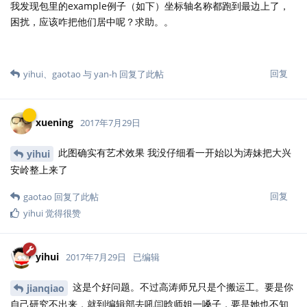
我发现包里的example例子（如下）坐标轴名称都跑到最边上了，
困扰，应该咋把他们居中呢？求助。。
回复
yihui
、
gaotao
与
yan-h
回复了此帖
xuening
2017年7月29日
此图确实有艺术效果 我没仔细看一开始以为涛妹把大兴
yihui
安岭整上来了
回复
gaotao
回复了此帖
yihui
觉得很赞
yihui
2017年7月29日
已编辑
这是个好问题。不过高涛师兄只是个搬运工。要是你
jianqiao
自己研究不出来，就到编辑部去吼闫晗师姐一嗓子，要是她也不知