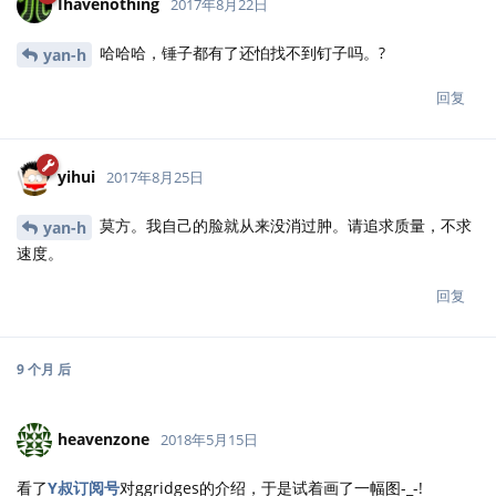
Ihavenothing
2017年8月22日
哈哈哈，锤子都有了还怕找不到钉子吗。?
yan-h
回复
yihui
2017年8月25日
莫方。我自己的脸就从来没消过肿。请追求质量，不求
yan-h
速度。
回复
9 个月
后
heavenzone
2018年5月15日
看了
Y叔订阅号
对ggridges的介绍，于是试着画了一幅图-_-!