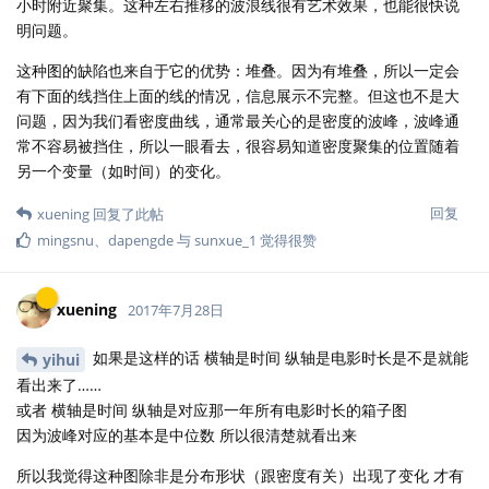
小时附近聚集。这种左右推移的波浪线很有艺术效果，也能很快说
明问题。
这种图的缺陷也来自于它的优势：堆叠。因为有堆叠，所以一定会
有下面的线挡住上面的线的情况，信息展示不完整。但这也不是大
问题，因为我们看密度曲线，通常最关心的是密度的波峰，波峰通
常不容易被挡住，所以一眼看去，很容易知道密度聚集的位置随着
另一个变量（如时间）的变化。
回复
xuening
回复了此帖
mingsnu
、
dapengde
与
sunxue_1
觉得很赞
xuening
2017年7月28日
如果是这样的话 横轴是时间 纵轴是电影时长是不是就能
yihui
看出来了……
或者 横轴是时间 纵轴是对应那一年所有电影时长的箱子图
因为波峰对应的基本是中位数 所以很清楚就看出来
所以我觉得这种图除非是分布形状（跟密度有关）出现了变化 才有