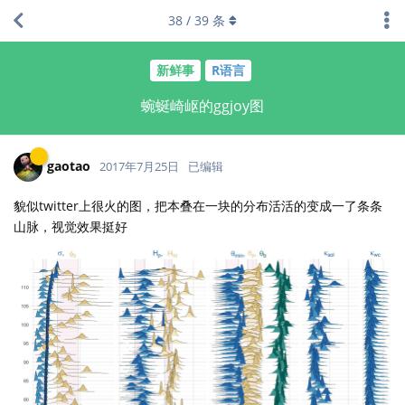
38
/
39
条
新鲜事
R语言
蜿蜒崎岖的ggjoy图
gaotao
2017年7月25日
已编辑
貌似twitter上很火的图，把本叠在一块的分布活活的变成一了条条
山脉，视觉效果挺好