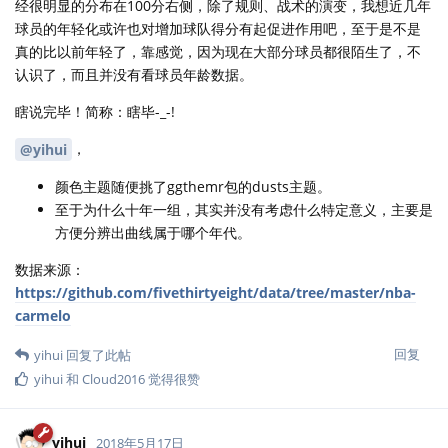
经很明显的分布在100分右侧，除了规则、战术的演变，我想近几年
球员的年轻化或许也对增加球队得分有起促进作用吧，至于是不是
真的比以前年轻了，靠感觉，因为现在大部分球员都很陌生了，不
认识了，而且并没有看球员年龄数据。
瞎说完毕！简称：瞎毕-_-!
，
@yihui
颜色主题随便挑了ggthemr包的dusts主题。
至于为什么十年一组，其实并没有考虑什么特定意义，主要是
方便分辨出曲线属于哪个年代。
数据来源：
https://github.com/fivethirtyeight/data/tree/master/nba-
carmelo
回复
yihui
回复了此帖
yihui
和
Cloud2016
觉得很赞
yihui
2018年5月17日