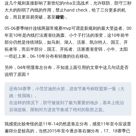
这几个规则直接影响了新世纪的nba主流战术，允许联防、防守三秒
大大的削弱了内线的作用，禁止hand check，给了三分更多的机
_
会，而且更容易突破，甚至
碰瓷
。
05-06赛季纳什连续两届常规赛mvp可谓是新规则的最大受益者。00
年至10年是内线打法逐渐往跑轰、小个子打法的渐变，这10年前半
部分仍然是传统球队，如马刺、湖人、活塞、凯尔特人、国王、开
拓者等，而后半部分，国王、开拓者、活塞逐渐变弱，小牛、太阳
一些赶上来，06-10年分布有轻微的往右移动。
另外，04年明显靠左分布，不知道上面引用的文章中这几句话是否
说明了原因？
还有04赛季，小范甘迪的火箭，进攻节奏号称联盟第一慢（大
姚：怪我咯）。
在这样的情况下，防守被拔到了极为重要的地步，基本上统治
后场篮板、限制对方进攻节奏成了绝对的取胜之匙。
我感觉比较奇怪的是11年-14仍然是靠左分布，感觉11年至今应该普
遍得分是较高的，当然2015年至今逐步靠右侧分布，17、18赛季已