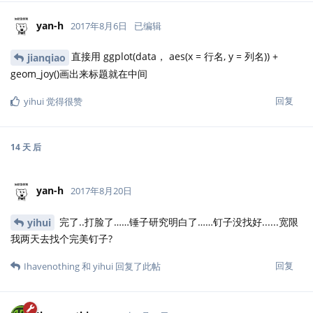
yan-h
2017年8月6日
已编辑
直接用 ggplot(data， aes(x = 行名, y = 列名)) +
jianqiao
geom_joy()画出来标题就在中间
回复
yihui
觉得很赞
14 天
后
yan-h
2017年8月20日
完了..打脸了……锤子研究明白了……钉子没找好......宽限
yihui
我两天去找个完美钉子?
回复
Ihavenothing
和
yihui
回复了此帖