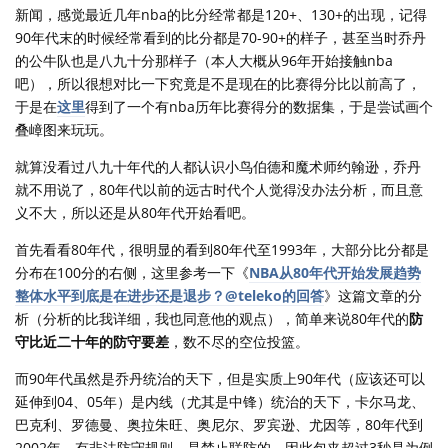
新闻，感觉最近几年nba的比分经常都是120+、130+的出现，记得
90年代末的时候经常看到的比分都是70-90+的样子，甚至当时乔丹
的公牛队也是八九十分那样子（本人大概从96年开始接触nba
吧），所以很想对比一下究竟是不是现在的比赛得分比以前高了，
于是在
这里
得到了一个有nba历年比赛得分的数据集，于是尝试画个
叠嶂图来玩玩。
就算没看过八九十年代的人都认识小鸟伯德和魔术师约翰逊，乔丹
就不用说了，80年代以前的远古时代个人觉得没办法分析，而且意
义不大，所以还是从80年代开始看吧。
首先看看80年代，很明显的看到80年代至1993年，大部分比分都是
分布在100分的右侧，这里参考一下《
NBA从80年代开始发展趋势
整体水平到底是在进步还是退步？@teleko的回答
》这篇文章的分
析（分析的比我详细，我也同意他的观点），简单来说80年代的
防
守比近二十年的防守要差
，数不尽的空位投篮。
而90年代虽然是乔丹统治的天下，但是实质上90年代（应该还可以
延伸到04、05年）是内线（尤其是中锋）统治的天下，卡尔马龙、
巴克利、罗德曼、奥拉朱旺、奥尼尔、罗宾逊、尤因等，80年代到
2002年，有非法防守规则，是禁止联防的，因此包夹超过3秒是为例