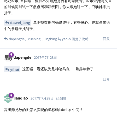
此处应该 @ 闫晗，但我不知道她是否有论坛账号。应该让她写文章
的时候同时试一下散点图和箱线图，你去跟她讲一下，召唤她来批
折子。
拿图找数据的确是逆行，有些揪心。也就是传说
dawei_lang
中的拿锤子找钉子。
回复
dapengde
、
xuening
，
lingbing
与
yan-h
回复了此帖
dapengde
2017年7月28日
这图猛一看还以为是神笔马良……暴露年龄了……
yihui
回复
jianqiao
2017年7月28日
已编辑
高涛师兄放的图怎么实现的坐标轴label 在中间？