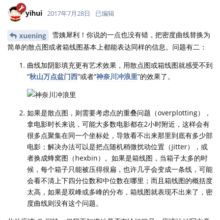
yihui
2017年7月28日
已编辑
雪姨犀利！你说的一点也没有错，把密度曲线替换为
xuening
简单的散点图或者箱线图基本上都能表达同样的信息。问题有二：
曲线加阴影填充更有艺术效果，用散点图或箱线图就感受不到
“
秋山万点盆门西
”或者“
神奈川冲浪里
”的效果了。
如果是散点图，则需要考虑点的重叠问题（overplotting），
拿电影时长来说，可能大多数电影都在2小时附近，这样会有
很多点聚集在同一个坐标处，导致看不出来那里到底有多少部
电影；解决办法可以是把点随机稍微扰动位置（jitter），或
者换成蜂窝图（hexbin）。如果是箱线图，当箱子太多的时
候，每个箱子只能被压得很扁，也许几乎会变成一条线，可能
会看不清上下四分位数和中位数在哪里；而且箱线图的概括度
太高，如果是双峰或多峰的分布，箱线图就表现不出来了，密
度曲线则没有这个问题。