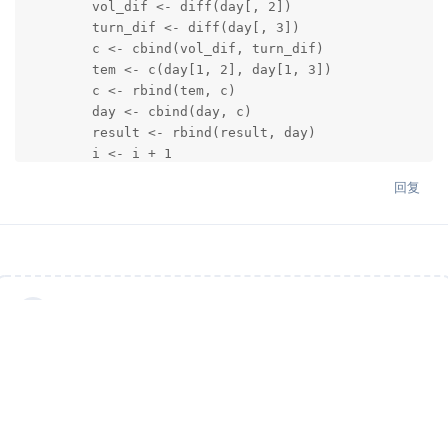
        vol_dif <- diff(day[, 2])

        turn_dif <- diff(day[, 3])

        c <- cbind(vol_dif, turn_dif)

        tem <- c(day[1, 2], day[1, 3])

        c <- rbind(tem, c)

        day <- cbind(day, c)

        result <- rbind(result, day)

        i <- i + 1

        }

回复
# remove data without change in volume and turnover, 
# changes in bid/ask price and volume

        result <- subset(result, vol_dif != 0 & turn_
        result <- transform(result, averageprice = tu
        return(result)

说点什么吧...
}