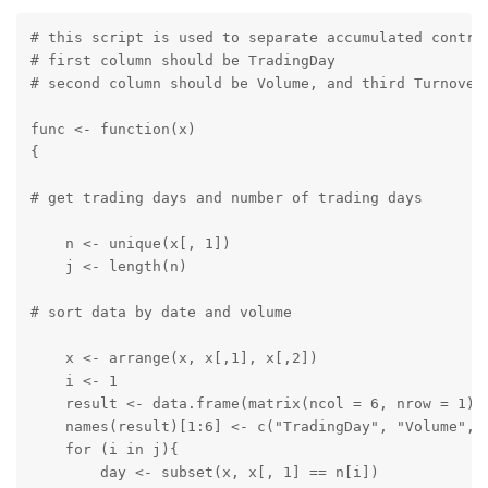
# this script is used to separate accumulated contrac
# first column should be TradingDay

# second column should be Volume, and third Turnover

func <- function(x)

{

# get trading days and number of trading days

    n <- unique(x[, 1])

    j <- length(n)

# sort data by date and volume

    x <- arrange(x, x[,1], x[,2])

    i <- 1

    result <- data.frame(matrix(ncol = 6, nrow = 1))

    names(result)[1:6] <- c("TradingDay", "Volume", "
    for (i in j){

        day <- subset(x, x[, 1] == n[i])
