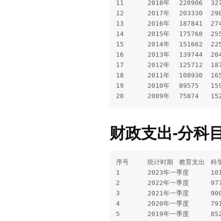
11	2018年	220906	32708	188198	

12	2017年	203330	29859	173471	

13	2016年	187841	27404	160437	

14	2015年	175768	25549	150219	

15	2014年	151662	22570	129092	

16	2013年	139744	20472	119272	

17	2012年	125712	18765	106947	45383

18	2011年	108930	16514	92416	39900

19	2010年	89575	15973	73602	32350

财政支出-分科
序号	统计时期	教育支出	科学技术支出	文化旅游体育与传媒支出	社会保障和就业支出	卫生健康支出	节能环保支出	城乡社区支出	农林水支出	交通运输支出	债务付息支出	住房保障支出	资源勘探电力信息等事务支出	公共安全支出	一般公共服务支出

1	2023年一季度	10178	2021	777	12256	6420	1263	5006	4571	3247	2309				

2	2022年一季度	9774	1847	798	11178	5720	1294	4916	4121	3259	1993				

3	2021年一季度	9005	1510	741	10470	5387	1212	4573	3809	2939	1994				

4	2020年一季度	7913	1298	652	9837	4976	1111	4770	4031	3189	1566				

5	2019年一季度	8522	1763	716	9903	4750	1310	6247	4180	3820	1497				
