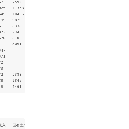
20	2009年	10438	2745		7606	3994	1934	4934	6721	4648	1491	1805	2880	4744	8162