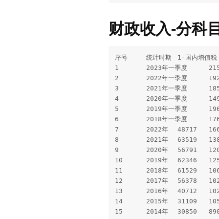
财政收入-分科
序号	统计时期	1-国内增值税	2-国内消费税	3-企业所得税	4-个人所得税	5-进口货物增值税、消费税	5(1)-关税	6-出口退税	7-城市维护建设税	8-车辆购置税	9-印花税	9(1)-证券交易印花税	10-资源税	11-土地和房地产相关税收	11(1)-契税	11(2)-土地增值税	11(3)-房产税	11(4)-耕地占用税	11(5)-城镇土地使用税	12-环境保护税	13-车船税、船舶吨税、烟叶税等其他各项税收	14-营业税

1	2023年一季度	21577	4645	11668	4440	4579	620	5531	1493	633	1060	540	905	5246	1614	1801	869	411	551	53	320	

2	2022年一季度	19231	5968	10673	4645	5346	774	4971	1593	825	1569	1067	1032	5404	1581	2217	706	435	465	58	306	

3	2021年一季度	18561	5154	9719	3988	4306	727	3787	1507	1037	1301	880	531	5337	2038	2060	551	295	393	55	286	

4	2020年一季度	14977	4348	8625	3353	3393	598	3651	1159	666	769	453	435	4055	1212	1467	606	296	474	55	249	

5	2019年一季度	19601	5199	9888	3239	4458	694	5062	1444	945	732	397	494	4753	1514	1667	643	388	541	58	264	

6	2018年一季度	17699	4020	8535	4610	4332	744	3835	1378	975	769	415	406	4475	1418	1454	633	370	600		224	

7	2022年	48717	16699	43690	14923	19995	2860	16258	5075	2398	4390	2759	3389	19216	5794	6349	3590	1257	2226	211	1309	

8	2021年	63519	13881	42041	13993	17316	2806	18158	5217	3520	4076	2478	2288	20793	7428	6896	3278	1065	2126	203	1236	

9	2020年	56791	12028	36424	11568	14535	2564	14549	4608	3531	3087	1774	1755	19687	7061	6468	2842	1258	2058	207	1153	

10	2019年	62346	12562	37300	10388	15812	2889	16503	4821	3498	2463	1229	1822	19251	6213	6465	2988	1390	2195	221	1121	

11	2018年	61529	10632	35323	13872	16879	2848	15913	4840	3453	2199	977	1630	17968	5730	5642	2889	1319	2388	151	992	

12	2017年	56378	10225	32111	11966	15969	2998	13870	4362	3281	2206	1069	1353	16437	4910	4911	2604	1652	2360		944	

13	2016年	40712	10217	28850	10089	12781	2603	12154	4034	2674	2209	1251	951	15108	4300	4212	2221	2029	2256		870	

14	2015年	31109	10542	27125	8618	12517	2555	12867		2793		2553		11970	3899	3832		2097	2142			19313

15	2014年	30850	8907	24632	7377	14424	2843	11356		2885		667		11952	3986	3914		2059	1993			17782
