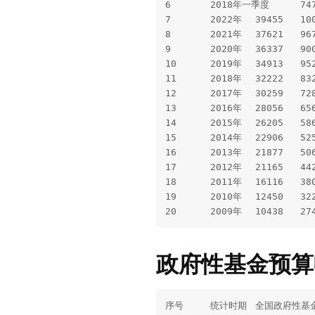
6	2018年一季度	7474	1394	594	9184	4426		5086	3647	2592	1380				

7	2022年	39455	10023	3905	36603	22542	5396	19415	22490	12025	11358				

8	2021年	37621	9677	3986	33867	19205	5536	19450	22146	11445	10456				

9	2020年	36337	9009	4233	32581	19201	6317	19917	23904	12195	9829				

10	2019年	34913	9529	4033	29580	16797	7444	25681	22420	11413	8338				

11	2018年	32222	8322	3522	27084	15700	6353	22700	20786	11073	7345				

12	2017年	30259	7286	3367	24812	14600	5672	21255	18914	10678	6185				

13	2016年	28056	6568	3165	21548	13154	4735	18605	18442		4991	6682			

14	2015年	26205	5864	3067	19001	11916	4814	15912	17242	12347		6407			

15	2014年	22906	5254	2683	15913	10086	3815	12884	14002	10371		4968			

16	2013年	21877	5063	2520	14417	8209	3383	11067	13228	9272		4433			

17	2012年	21165	4429	2251	12542	7199	2932	9020	1190	8173		4446			

18	2011年	16116	3806	1890	11144	6367	2618	7653	9890	7472	2388	3822	4014	6293	11109

19	2010年	12450	3227		9081	4745	2426	5980	8052	5488	1845	2358	3497	5486	9353

政府性基金预算
序号	统计时期	全国政府性基金预算收入	中央政府性基金预算收入	地方政府性基金预算本级收入	国有土地使用权出让收入	全国政府性基金预算支出	中央政府性基金预算本级支出	地方政府性基金预算支出	国有土地使用权出让收入相关支出
