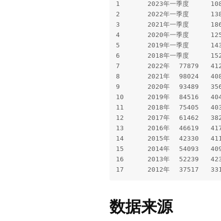
1	2023年一季度	10825	905	9920	8728	21066	250	20816	12800

2	2022年一季度	13842	853	12989	11958	24787	253	24534	15438

3	2021年一季度	18605	926	17679	16467	17331	176	17155	15653

4	2020年一季度	12577	696	11881	11117	19749	194	19555	12577

5	2019年一季度	14300	1003	13297	12061	18881	293	18588	15840

6	2018年一季度	15253	945	14308	13327	12111	155	11956	10909

7	2022年	77879	4124	73755	66854	110583	5544	105039	63736

8	2021年	98024	4088	93936	87051	113661	3201	110460	77540

9	2020年	93489	3562	89927	84142	117999	2715	115284	76503

10	2019年	84516	4040	80476	72517	91365	3113	88252	76096

11	2018年	75405	4033	71372	65096	80562	3089	77473	69941

12	2017年	61462	3825	57637	52059	60700	2684	58016	51780

13	2016年	46619	4178	42441	37457	46852	2890	43962	38406

14	2015年	42330	4112	38218	32547	42364	3024	39340	32895

15	2014年	54093	4097	49996	42606	51388	2964	48424	41202

16	2013年	52239	4232	48007	41250	50116	2761	47355	40600

数据来源