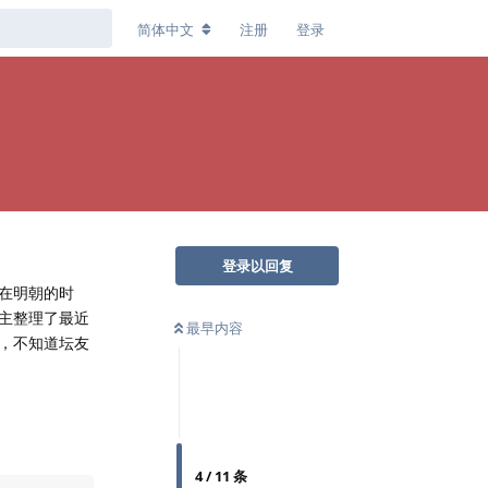
简体中文
注册
登录
登录以回复
在明朝的时
主整理了最近
最早内容
，不知道坛友
4
/
11
条