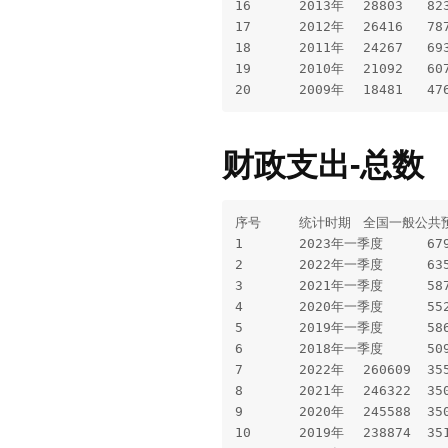
16	2013年	28803	8230	22416	6531	14003	2630	10515		2596		470		10665	3844	3294		1808	1719			17217

17	2012年	26416	7872	19654	5820	14796	2783	10429	3126	2228		304		8756		2719	2874	1621	1542			15748

18	2011年	24267	6936	16760	6054	13560	2559	9205	2777	2044		438		7001		2063	1102	1072	2764			13679

19	2010年	21092	6072	12843	4837	10487	2027	7327		1792												11158

财政支出-总数
序号	统计时期	全国一般公共预算支出	中央一般公共预算支出	地方一般公共预算支出	地方税收返还和转移支付支出

1	2023年一季度	67915	7240	60675	

2	2022年一季度	63587	6804	56783	

3	2021年一季度	58703	6676	52027	

4	2020年一季度	55284	7173	48111	

5	2019年一季度	58629	6919	51710	

6	2018年一季度	50997	6037	44960	

7	2022年	260609	35570	225039	

8	2021年	246322	35050	211272	

9	2020年	245588	35096	210492	

10	2019年	238874	35115	203759	
