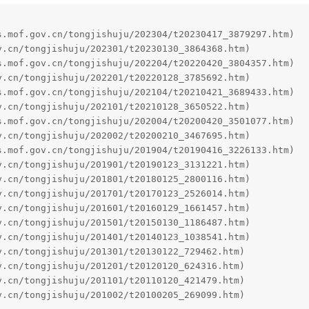
f.gov.cn/tongjishuju/201002/t20100205_269099.htm)