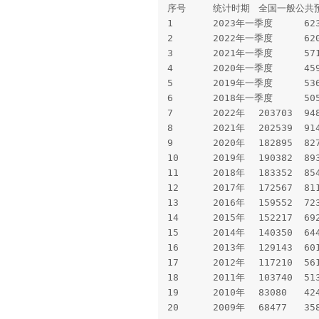
序号	统计时期	全国一般公共预算收入	中央一般公共预算收入	地方一般公共预算本级收入	全国税收收入	非税收入

1	2023年一季度	62341	27603	34738	51707	10634

2	2022年一季度	62037	28949	33088	52452	9585

3	2021年一季度	57115	26902	30213	48723	8392

4	2020年一季度	45984	21157	24827	39029	6955

5	2019年一季度	53656	25338	28318	46706	6950

6	2018年一季度	50546	24042	26504	44332	6214

7	2022年	203703	94885	108818	166614	37089

8	2021年	202539	91462	111077	172731	29808

9	2020年	182895	82771	100124	154310	28585

10	2019年	190382	89305	101077	157992	32390

11	2018年	183352	85447	97905	156401	26951

12	2017年	172567	81119	91448	144360	28207

13	2016年	159552	72357	87195	130354	29198

14	2015年	152217	69234	82983	124892	27325

15	2014年	140350	64490	75860	119158	21192

16	2013年	129143	60174	68969	110497	18646

17	2012年	117210	56133	61077	100601	16609

18	2011年	103740	51306	52434	89720	14020

19	2010年	83080	42470	40610	73202	9878
