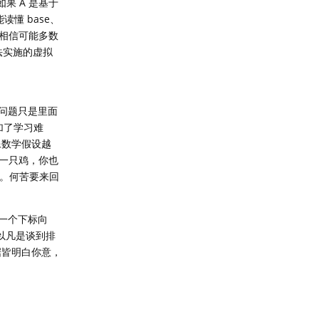
果 A 是基于
读懂 base、
相信可能多数
法实施的虚拟
，问题只是里面
加了学习难
像数学假设越
一只鸡，你也
来。何苦要来回
一个下标向
以凡是谈到排
据皆明白你意，
回复