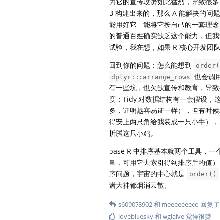
为它的宣传攻势如此猛烈，导致很多人
B 构建出来的，那么 A 能解决的问题
能用好它、能将它按自己的一套理念
的普通百姓确实缺乏这个能力，但我觉得
试验，我在想，如果 R 核心开发团
回到你的问题：怎么能想到
order(
也会调
dplyr:::arrange_rows
有一些坑，也欠缺宣传和教育，导致都
度；Tidy 对数据结构有一套假
多，证明越容易证一样），但有时候
得安上两只角给我装成一只小牛），就
折腾这只小鸡。
base R 中排序基本就两个工具，
量，可用它去索引得到排序后的值）
序问题，宇宙的中心就是
order()
诸大神都烟消云散。
s609078902
和
meeeeeeeeo
回复了
lovebluesky
和
wglaive
觉得很赞