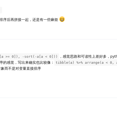
)
排序后再拼接一起，还是有一些麻烦
，感觉思路和可读性上差好多，pyth
[a >= 0]), -sort(-a[a < 0]))
序的感觉，写出来确实也比较像：
tibble(a) %>% arrange(a < 0, 
对象而不是对变量直接排序