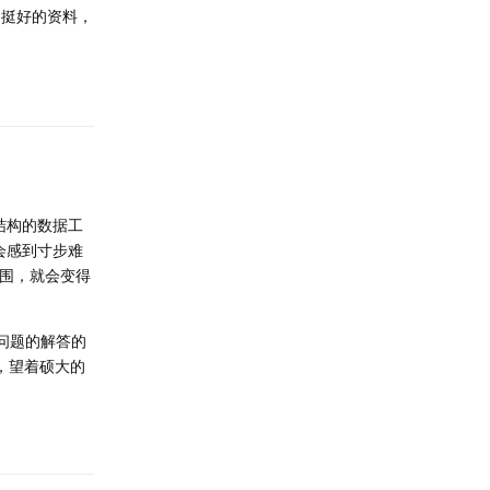
是挺好的资料，
回复
结构的数据工
会感到寸步难
范围，就会变得
个问题的解答的
，望着硕大的
回复