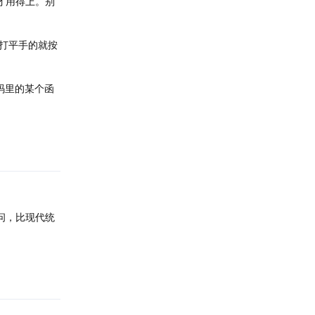
才用得上。别
；打平手的就按
代码里的某个函
回复
问，比现代统
回复