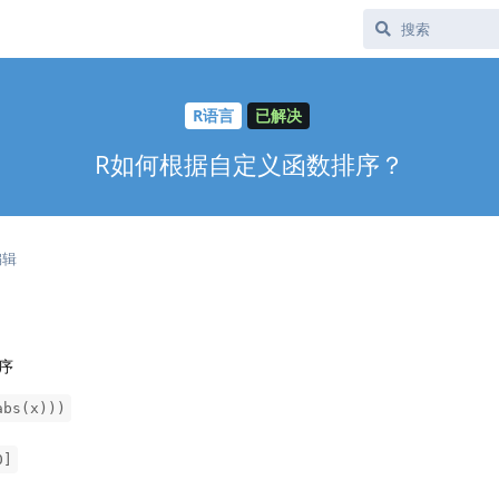
R语言
已解决
R如何根据自定义函数排序？
编辑
序
abs(x)))
0]