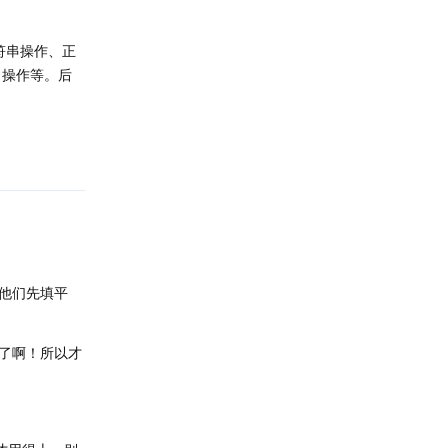
符串操作、正
导出操作等。后
回复
他们先填平
了啊！所以才