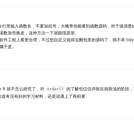
令行里输入函数名，不要加括号，大概率你能看到函数源码，对于搞清楚
函数加壳换皮，这种方法一下就能现原形。
件工程上看更合理，不过想自定义就得去翻包里的源码了，很不幸 tidyve
属于是。
Base R 就不怎么研究了，对
的了解也仅仅停留在很肤浅的阶段，
order()
，不知道有没有好的学习材料，还是说遇上了再积累