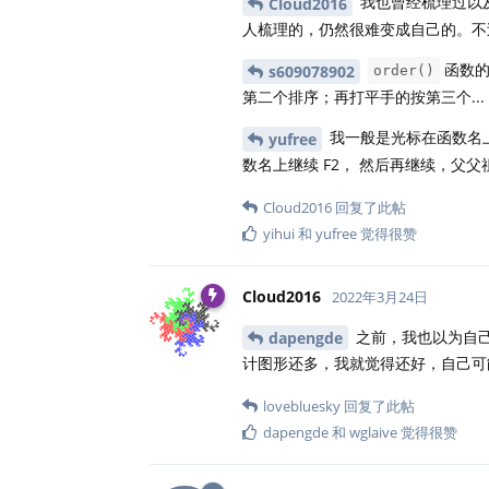
我也曾经梳理过以
Cloud2016
人梳理的，仍然很难变成自己的。不
函数的
s609078902
order()
第二个排序；再打平手的按第三个...
我一般是光标在函数名上时
yufree
数名上继续 F2， 然后再继续，父
Cloud2016
回复了此帖
yihui
和
yufree
觉得很赞
Cloud2016
2022年3月24日
之前，我也以为自己
dapengde
计图形还多，我就觉得还好，自己可
lovebluesky
回复了此帖
dapengde
和
wglaive
觉得很赞