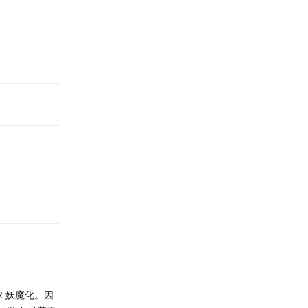
回复
回复
 R 妖魔化。因