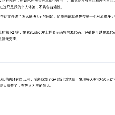
及正在梳理，但是已经放弃分享这个环节了。我觉得只有自己梳理的自己
过这只是我的个人体验，不具备普遍性。
帮助文件讲了怎么解决 tie 的问题。简单来说就是先按第一个对象排序
按 F2 键，在 RStudio 左上栏显示函数的源代码。好处是可以在源
父祖祖无穷匮。
梳理的只有自己用，后来我加了GA 统计浏览量，发现每天有40-50人访
能太清楚了，有先入为主的偏见。