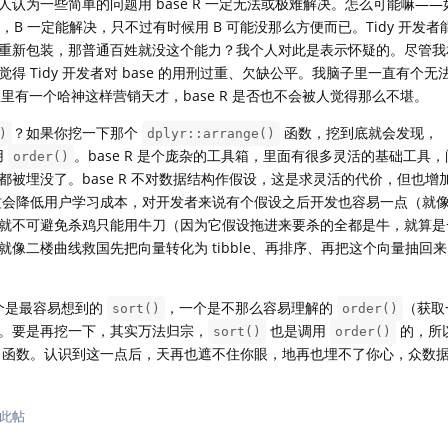
认为一些简单的问题用 base R 一定无法或极难解决。怎么可能嘛——如
，B 一定能解决，只不过有时候用 B 可能没那么方便而已。Tidy 开发者能
重新包装，那普通百姓就没这个能力？我个人对此是表示怀疑的。尽管我
 Tidy 开发者对 base 的用刑过重、欠缺公平。我脑子里一直有个无
队里有一个哈神这样营销天才，base R 是否也不会被人觉得那么不堪。
？如果你挖一下那个
函数，挖到底就会发现，
)
dplyr::arrange()
用
。base R 是个庞杂的工具箱，里面有很多灵活的基础工具
order()
被埋没了。base R 不对数据结构作假设，这是求灵活的代价，但也增
设，这会降低用户学习成本，对开发者来说有个假设之后开发也容易一点（就
就不可避免杀鸡只能用牛刀（因为它假设拖进来要杀的全都是牛，就算是
像二楼曲线救国先把向量转化为 tibble、再排序、再把这个向量抽回
一个是最容易想到的
，一个是不那么容易理解的
（获取
sort()
order()
。要是再挖一下，其实万法归宗，
也是调用
的，所
sort()
order()
函数。认识到这一点后，天再也遮不住你眼，地再也埋不了你心，众数
此帖