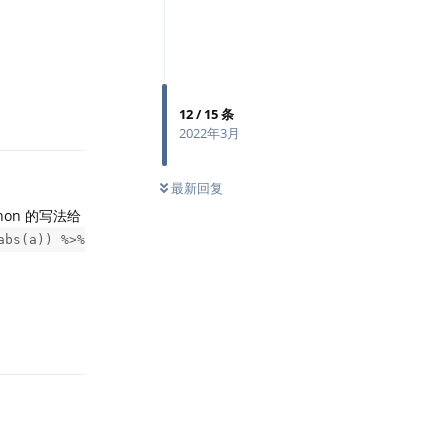
回复
12
/
15
条
2022年3月
最新回复
on 的写法给
abs(a)) %>%
回复