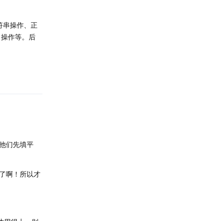
符串操作、正
导出操作等。后
回复
他们先填平
了啊！所以才