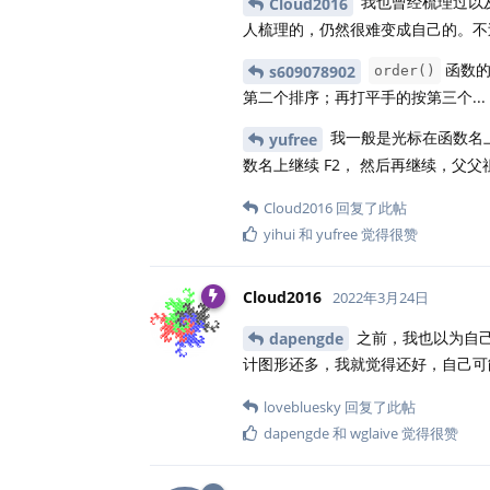
我也曾经梳理过以
Cloud2016
人梳理的，仍然很难变成自己的。不
函数的
s609078902
order()
第二个排序；再打平手的按第三个...
我一般是光标在函数名上时
yufree
数名上继续 F2， 然后再继续，父
Cloud2016
回复了此帖
yihui
和
yufree
觉得很赞
Cloud2016
2022年3月24日
之前，我也以为自己
dapengde
计图形还多，我就觉得还好，自己可
lovebluesky
回复了此帖
dapengde
和
wglaive
觉得很赞