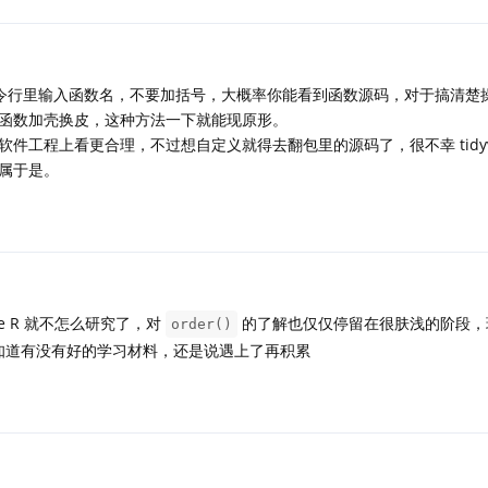
令行里输入函数名，不要加括号，大概率你能看到函数源码，对于搞清楚
函数加壳换皮，这种方法一下就能现原形。
件工程上看更合理，不过想自定义就得去翻包里的源码了，很不幸 tidyve
属于是。
Base R 就不怎么研究了，对
的了解也仅仅停留在很肤浅的阶段，
order()
，不知道有没有好的学习材料，还是说遇上了再积累