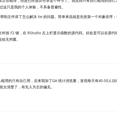
及正在梳理，但是已经放弃分享这个环节了。我觉得只有自己梳理的自己
过这只是我的个人体验，不具备普遍性。
帮助文件讲了怎么解决 tie 的问题。简单来说就是先按第一个对象排序
按 F2 键，在 RStudio 左上栏显示函数的源代码。好处是可以在源
父祖祖无穷匮。
梳理的只有自己用，后来我加了GA 统计浏览量，发现每天有40-50人访
能太清楚了，有先入为主的偏见。