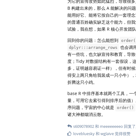
为它的宣传攻势如此猛烈，导致很多人
B 构建出来的，那么 A 能解决的问题
能用好它、能将它按自己的一套理念
的普通百姓确实缺乏这个能力，但我觉得
试验，我在想，如果 R 核心开发团
回到你的问题：怎么能想到
order(
也会调
dplyr:::arrange_rows
有一些坑，也欠缺宣传和教育，导致都
度；Tidy 对数据结构有一套假
多，证明越容易证一样），但有时候
得安上两只角给我装成一只小牛），就
折腾这只小鸡。
base R 中排序基本就两个工具，
量，可用它去索引得到排序后的值）
序问题，宇宙的中心就是
order()
诸大神都烟消云散。
s609078902
和
meeeeeeeeo
回复了
lovebluesky
和
wglaive
觉得很赞