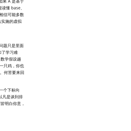
果 A 是基于
读懂 base、
相信可能多数
法实施的虚拟
，问题只是里面
加了学习难
像数学假设越
一只鸡，你也
来。何苦要来回
一个下标向
以凡是谈到排
据皆明白你意，
回复