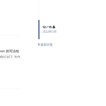
回复
12
/
15
条
2022年3月
最新回复
on 的写法给
abs(a)) %>%
回复