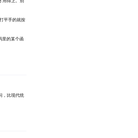
才用得上。别
；打平手的就按
代码里的某个函
回复
问，比现代统
回复