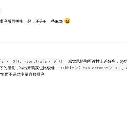
)
排序后再拼接一起，还是有一些麻烦
，感觉思路和可读性上差好多，pyth
[a >= 0]), -sort(-a[a < 0]))
序的感觉，写出来确实也比较像：
tibble(a) %>% arrange(a < 0, 
对象而不是对变量直接排序