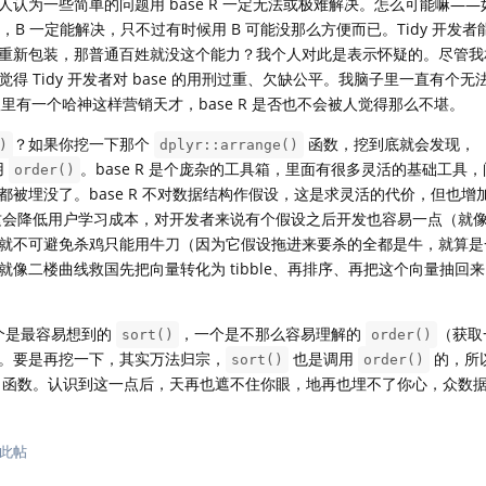
认为一些简单的问题用 base R 一定无法或极难解决。怎么可能嘛——如
，B 一定能解决，只不过有时候用 B 可能没那么方便而已。Tidy 开发者能
重新包装，那普通百姓就没这个能力？我个人对此是表示怀疑的。尽管我
 Tidy 开发者对 base 的用刑过重、欠缺公平。我脑子里一直有个无
队里有一个哈神这样营销天才，base R 是否也不会被人觉得那么不堪。
？如果你挖一下那个
函数，挖到底就会发现，
)
dplyr::arrange()
用
。base R 是个庞杂的工具箱，里面有很多灵活的基础工具
order()
被埋没了。base R 不对数据结构作假设，这是求灵活的代价，但也增
设，这会降低用户学习成本，对开发者来说有个假设之后开发也容易一点（就
就不可避免杀鸡只能用牛刀（因为它假设拖进来要杀的全都是牛，就算是
像二楼曲线救国先把向量转化为 tibble、再排序、再把这个向量抽回
一个是最容易想到的
，一个是不那么容易理解的
（获取
sort()
order()
。要是再挖一下，其实万法归宗，
也是调用
的，所
sort()
order()
函数。认识到这一点后，天再也遮不住你眼，地再也埋不了你心，众数
此帖