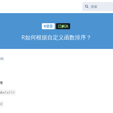
R语言
已解决
R如何根据自定义函数排序？
编辑
序
abs(x)))
0]