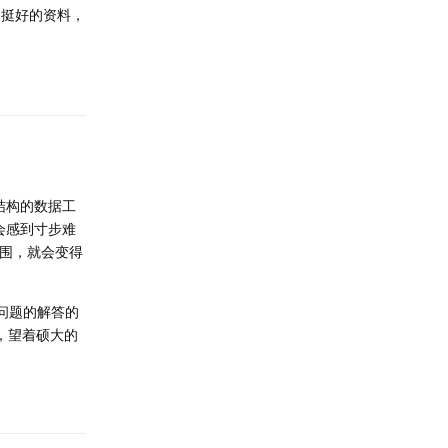
是挺好的资料，
回复
结构的数据工
会感到寸步难
范围，就会变得
个问题的解答的
，望着硕大的
回复