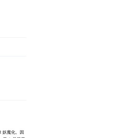
回复
回复
 R 妖魔化。因