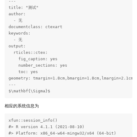
---

title: "测试"

author:

  - 无

documentclass: ctexart

keywords:

  - 无

output:

  rticles::ctex:

    fig_caption: yes

    number_sections: yes

    toc: yes

geometry: tmargin=1.8cm,bmargin=1.8cm,lmargin=2.1cm,r
---

$\mathbf{\Sigma}$
相应的系统信息为
xfun::session_info()

#> R version 4.1.1 (2021-08-10)

#> Platform: x86_64-w64-mingw32/x64 (64-bit)
