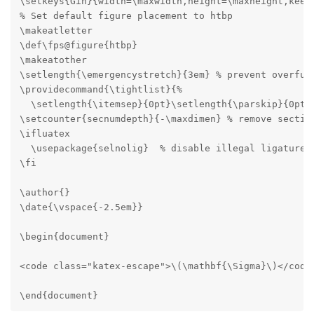
\setkeys{Gin}{width=\maxwidth,height=\maxheight,keepa
% Set default figure placement to htbp

\makeatletter

\def\fps@figure{htbp}

\makeatother

\setlength{\emergencystretch}{3em} % prevent overfull
\providecommand{\tightlist}{%

  \setlength{\itemsep}{0pt}\setlength{\parskip}{0pt}}
\setcounter{secnumdepth}{-\maxdimen} % remove section
\ifluatex

  \usepackage{selnolig}  % disable illegal ligatures

\fi

\author{}

\date{\vspace{-2.5em}}

\begin{document}

<code class="katex-escape">\(\mathbf{\Sigma}\)</code>
\end{document}