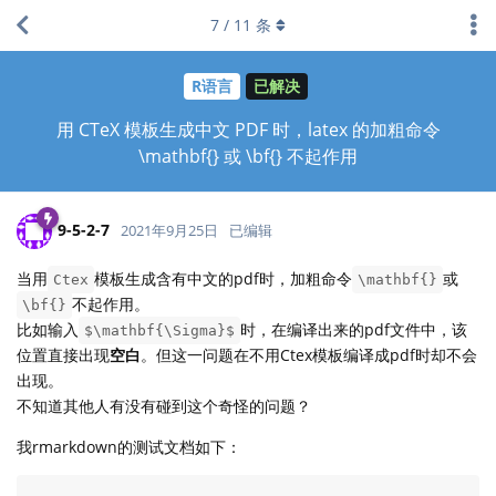
7
/
11
条
R语言
已解决
用 CTeX 模板生成中文 PDF 时，latex 的加粗命令
\mathbf{} 或 \bf{} 不起作用
9-5-2-7
2021年9月25日
已编辑
当用
模板生成含有中文的pdf时，加粗命令
或
Ctex
\mathbf{}
不起作用。
\bf{}
比如输入
时，在编译出来的pdf文件中，该
$\mathbf{\Sigma}$
位置直接出现
空白
。但这一问题在不用Ctex模板编译成pdf时却不会
出现。
不知道其他人有没有碰到这个奇怪的问题？
我rmarkdown的测试文档如下：