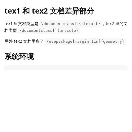
tex1 和 tex2 文档差异部分
tex1 里文档类型是
，tex2 里的文
\documentclass[]{ctexart}
档类型
\documentclass[]{article}
另外 tex2 文档里多了
\usepackage[margin=1in]{geometry}
系统环境
xfun::session_info()

#> R version 4.1.1 (2021-08-10)

#> Platform: x86_64-pc-linux-gnu (64-bit)

#> Running under: Ubuntu 20.04.3 LTS

#> 

#> Locale:

#>   LC_CTYPE=zh_CN.UTF-8       LC_NUMERIC=C         
#>   LC_TIME=zh_CN.UTF-8        LC_COLLATE=zh_CN.UTF-
#>   LC_MONETARY=zh_CN.UTF-8    LC_MESSAGES=zh_CN.UTF
#>   LC_PAPER=zh_CN.UTF-8       LC_NAME=C            