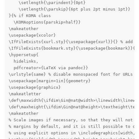
    \setlength{\parindent}{0pt}

    \setlength{\parskip}{6pt plus 2pt minus 1pt}}

}{% if KOMA class

  \KOMAoptions{parskip=half}}

\makeatother

\usepackage{xcolor}

\IfFileExists{xurl.sty}{\usepackage{xurl}}{} % add UR
\IfFileExists{bookmark.sty}{\usepackage{bookmark}}{\u
\hypersetup{

  hidelinks,

  pdfcreator={LaTeX via pandoc}}

\urlstyle{same} % disable monospaced font for URLs

\usepackage[margin=1in]{geometry}

\usepackage{graphicx}

\makeatletter

\def\maxwidth{\ifdim\Gin@nat@width>\linewidth\linewid
\def\maxheight{\ifdim\Gin@nat@height>\textheight\text
\makeatother

% Scale images if necessary, so that they will not ov
% margins by default, and it is still possible to ove
% using explicit options in \includegraphics[width, h