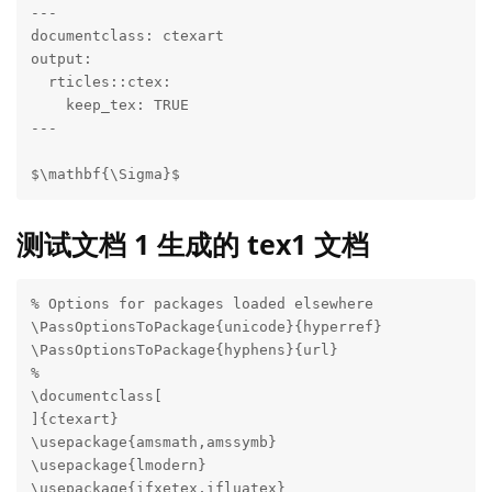
---

documentclass: ctexart

output:

  rticles::ctex:

    keep_tex: TRUE

---

$\mathbf{\Sigma}$
测试文档 1 生成的 tex1 文档
% Options for packages loaded elsewhere

\PassOptionsToPackage{unicode}{hyperref}

\PassOptionsToPackage{hyphens}{url}

%

\documentclass[

]{ctexart}

\usepackage{amsmath,amssymb}

\usepackage{lmodern}

\usepackage{ifxetex,ifluatex}
