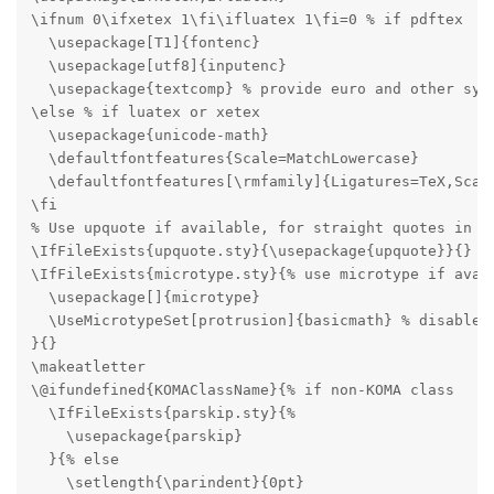
\ifnum 0\ifxetex 1\fi\ifluatex 1\fi=0 % if pdftex

  \usepackage[T1]{fontenc}

  \usepackage[utf8]{inputenc}

  \usepackage{textcomp} % provide euro and other symb
\else % if luatex or xetex

  \usepackage{unicode-math}

  \defaultfontfeatures{Scale=MatchLowercase}

  \defaultfontfeatures[\rmfamily]{Ligatures=TeX,Scale
\fi

% Use upquote if available, for straight quotes in ve
\IfFileExists{upquote.sty}{\usepackage{upquote}}{}

\IfFileExists{microtype.sty}{% use microtype if avail
  \usepackage[]{microtype}

  \UseMicrotypeSet[protrusion]{basicmath} % disable p
}{}

\makeatletter

\@ifundefined{KOMAClassName}{% if non-KOMA class

  \IfFileExists{parskip.sty}{%

    \usepackage{parskip}

  }{% else

    \setlength{\parindent}{0pt}
