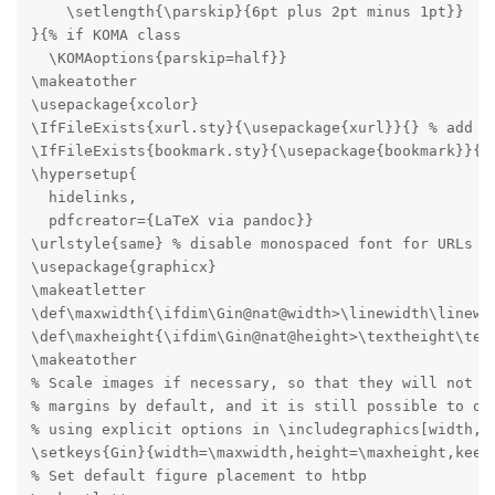
    \setlength{\parskip}{6pt plus 2pt minus 1pt}}

}{% if KOMA class

  \KOMAoptions{parskip=half}}

\makeatother

\usepackage{xcolor}

\IfFileExists{xurl.sty}{\usepackage{xurl}}{} % add UR
\IfFileExists{bookmark.sty}{\usepackage{bookmark}}{\u
\hypersetup{

  hidelinks,

  pdfcreator={LaTeX via pandoc}}

\urlstyle{same} % disable monospaced font for URLs

\usepackage{graphicx}

\makeatletter

\def\maxwidth{\ifdim\Gin@nat@width>\linewidth\linewid
\def\maxheight{\ifdim\Gin@nat@height>\textheight\text
\makeatother

% Scale images if necessary, so that they will not ov
% margins by default, and it is still possible to ove
% using explicit options in \includegraphics[width, h
\setkeys{Gin}{width=\maxwidth,height=\maxheight,keepa
% Set default figure placement to htbp
