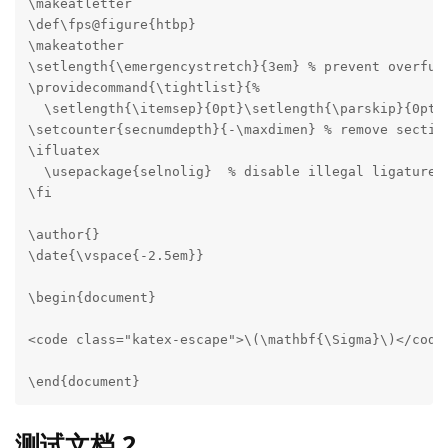
\makeatletter

\def\fps@figure{htbp}

\makeatother

\setlength{\emergencystretch}{3em} % prevent overfull
\providecommand{\tightlist}{%

  \setlength{\itemsep}{0pt}\setlength{\parskip}{0pt}}
\setcounter{secnumdepth}{-\maxdimen} % remove section
\ifluatex

  \usepackage{selnolig}  % disable illegal ligatures

\fi

\author{}

\date{\vspace{-2.5em}}

\begin{document}

<code class="katex-escape">\(\mathbf{\Sigma}\)</code>
\end{document}
测试文档 2