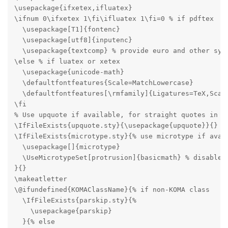
\usepackage{ifxetex,ifluatex}

\ifnum 0\ifxetex 1\fi\ifluatex 1\fi=0 % if pdftex

  \usepackage[T1]{fontenc}

  \usepackage[utf8]{inputenc}

  \usepackage{textcomp} % provide euro and other symb
\else % if luatex or xetex

  \usepackage{unicode-math}

  \defaultfontfeatures{Scale=MatchLowercase}

  \defaultfontfeatures[\rmfamily]{Ligatures=TeX,Scale
\fi

% Use upquote if available, for straight quotes in ve
\IfFileExists{upquote.sty}{\usepackage{upquote}}{}

\IfFileExists{microtype.sty}{% use microtype if avail
  \usepackage[]{microtype}

  \UseMicrotypeSet[protrusion]{basicmath} % disable p
}{}

\makeatletter

\@ifundefined{KOMAClassName}{% if non-KOMA class

  \IfFileExists{parskip.sty}{%

    \usepackage{parskip}

  }{% else
