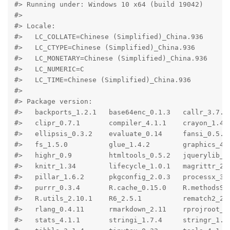
#> Running under: Windows 10 x64 (build 19042)

#> 

#> Locale:

#>   LC_COLLATE=Chinese (Simplified)_China.936 

#>   LC_CTYPE=Chinese (Simplified)_China.936   

#>   LC_MONETARY=Chinese (Simplified)_China.936

#>   LC_NUMERIC=C                              

#>   LC_TIME=Chinese (Simplified)_China.936    

#> 

#> Package version:

#>   backports_1.2.1   base64enc_0.1.3   callr_3.7.0 
#>   clipr_0.7.1       compiler_4.1.1    crayon_1.4.1
#>   ellipsis_0.3.2    evaluate_0.14     fansi_0.5.0 
#>   fs_1.5.0          glue_1.4.2        graphics_4.1
#>   highr_0.9         htmltools_0.5.2   jquerylib_0.
#>   knitr_1.34        lifecycle_1.0.1   magrittr_2.0
#>   pillar_1.6.2      pkgconfig_2.0.3   processx_3.5
#>   purrr_0.3.4       R.cache_0.15.0    R.methodsS3_
#>   R.utils_2.10.1    R6_2.5.1          rematch2_2.1
#>   rlang_0.4.11      rmarkdown_2.11    rprojroot_2.
#>   stats_4.1.1       stringi_1.7.4     stringr_1.4.