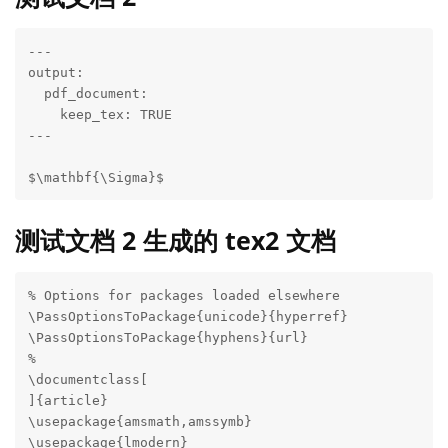
---

output:

  pdf_document:

    keep_tex: TRUE

---

$\mathbf{\Sigma}$
测试文档 2 生成的 tex2 文档
% Options for packages loaded elsewhere

\PassOptionsToPackage{unicode}{hyperref}

\PassOptionsToPackage{hyphens}{url}

%

\documentclass[

]{article}

\usepackage{amsmath,amssymb}

\usepackage{lmodern}
