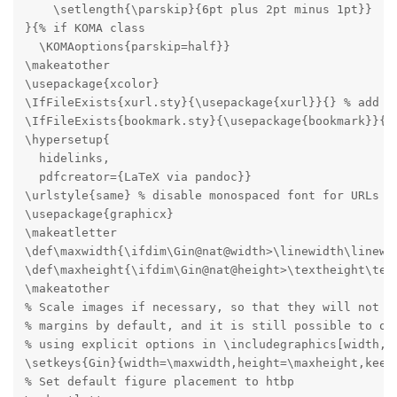
    \setlength{\parskip}{6pt plus 2pt minus 1pt}}

}{% if KOMA class

  \KOMAoptions{parskip=half}}

\makeatother

\usepackage{xcolor}

\IfFileExists{xurl.sty}{\usepackage{xurl}}{} % add UR
\IfFileExists{bookmark.sty}{\usepackage{bookmark}}{\u
\hypersetup{

  hidelinks,

  pdfcreator={LaTeX via pandoc}}

\urlstyle{same} % disable monospaced font for URLs

\usepackage{graphicx}

\makeatletter

\def\maxwidth{\ifdim\Gin@nat@width>\linewidth\linewid
\def\maxheight{\ifdim\Gin@nat@height>\textheight\text
\makeatother

% Scale images if necessary, so that they will not ov
% margins by default, and it is still possible to ove
% using explicit options in \includegraphics[width, h
\setkeys{Gin}{width=\maxwidth,height=\maxheight,keepa
% Set default figure placement to htbp
