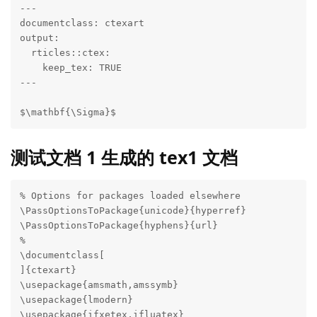
---

documentclass: ctexart

output:

  rticles::ctex:

    keep_tex: TRUE

---

$\mathbf{\Sigma}$
测试文档 1 生成的 tex1 文档
% Options for packages loaded elsewhere

\PassOptionsToPackage{unicode}{hyperref}

\PassOptionsToPackage{hyphens}{url}

%

\documentclass[

]{ctexart}

\usepackage{amsmath,amssymb}

\usepackage{lmodern}

\usepackage{ifxetex,ifluatex}
