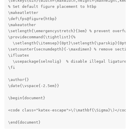
\setkeys{Gin}{width=\maxwidth,height=\maxheight,keepa
% Set default figure placement to htbp

\makeatletter

\def\fps@figure{htbp}

\makeatother

\setlength{\emergencystretch}{3em} % prevent overfull
\providecommand{\tightlist}{%

  \setlength{\itemsep}{0pt}\setlength{\parskip}{0pt}}
\setcounter{secnumdepth}{-\maxdimen} % remove section
\ifluatex

  \usepackage{selnolig}  % disable illegal ligatures

\fi

\author{}

\date{\vspace{-2.5em}}

\begin{document}

<code class="katex-escape">\(\mathbf{\Sigma}\)</code>
\end{document}