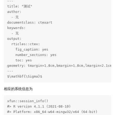
---

title: "测试"

author:

  - 无

documentclass: ctexart

keywords:

  - 无

output:

  rticles::ctex:

    fig_caption: yes

    number_sections: yes

    toc: yes

geometry: tmargin=1.8cm,bmargin=1.8cm,lmargin=2.1cm,r
---

$\mathbf{\Sigma}$
相应的系统信息为
xfun::session_info()

#> R version 4.1.1 (2021-08-10)

#> Platform: x86_64-w64-mingw32/x64 (64-bit)
