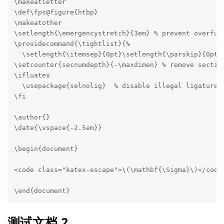
\makeatletter

\def\fps@figure{htbp}

\makeatother

\setlength{\emergencystretch}{3em} % prevent overfull
\providecommand{\tightlist}{%

  \setlength{\itemsep}{0pt}\setlength{\parskip}{0pt}}
\setcounter{secnumdepth}{-\maxdimen} % remove section
\ifluatex

  \usepackage{selnolig}  % disable illegal ligatures

\fi

\author{}

\date{\vspace{-2.5em}}

\begin{document}

<code class="katex-escape">\(\mathbf{\Sigma}\)</code>
\end{document}
测试文档 2