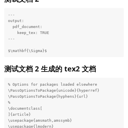
---

output:

  pdf_document:

    keep_tex: TRUE

---

$\mathbf{\Sigma}$
测试文档 2 生成的 tex2 文档
% Options for packages loaded elsewhere

\PassOptionsToPackage{unicode}{hyperref}

\PassOptionsToPackage{hyphens}{url}

%

\documentclass[

]{article}

\usepackage{amsmath,amssymb}

\usepackage{lmodern}
