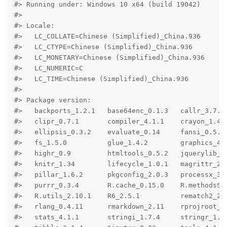
#> Running under: Windows 10 x64 (build 19042)

#> 

#> Locale:

#>   LC_COLLATE=Chinese (Simplified)_China.936 

#>   LC_CTYPE=Chinese (Simplified)_China.936   

#>   LC_MONETARY=Chinese (Simplified)_China.936

#>   LC_NUMERIC=C                              

#>   LC_TIME=Chinese (Simplified)_China.936    

#> 

#> Package version:

#>   backports_1.2.1   base64enc_0.1.3   callr_3.7.0 
#>   clipr_0.7.1       compiler_4.1.1    crayon_1.4.1
#>   ellipsis_0.3.2    evaluate_0.14     fansi_0.5.0 
#>   fs_1.5.0          glue_1.4.2        graphics_4.1
#>   highr_0.9         htmltools_0.5.2   jquerylib_0.
#>   knitr_1.34        lifecycle_1.0.1   magrittr_2.0
#>   pillar_1.6.2      pkgconfig_2.0.3   processx_3.5
#>   purrr_0.3.4       R.cache_0.15.0    R.methodsS3_
#>   R.utils_2.10.1    R6_2.5.1          rematch2_2.1
#>   rlang_0.4.11      rmarkdown_2.11    rprojroot_2.
#>   stats_4.1.1       stringi_1.7.4     stringr_1.4.