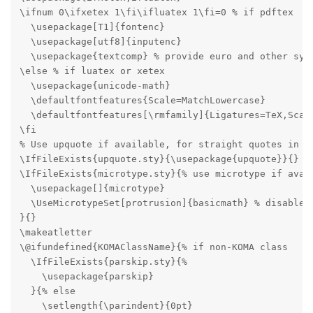
\ifnum 0\ifxetex 1\fi\ifluatex 1\fi=0 % if pdftex

  \usepackage[T1]{fontenc}

  \usepackage[utf8]{inputenc}

  \usepackage{textcomp} % provide euro and other symb
\else % if luatex or xetex

  \usepackage{unicode-math}

  \defaultfontfeatures{Scale=MatchLowercase}

  \defaultfontfeatures[\rmfamily]{Ligatures=TeX,Scale
\fi

% Use upquote if available, for straight quotes in ve
\IfFileExists{upquote.sty}{\usepackage{upquote}}{}

\IfFileExists{microtype.sty}{% use microtype if avail
  \usepackage[]{microtype}

  \UseMicrotypeSet[protrusion]{basicmath} % disable p
}{}

\makeatletter

\@ifundefined{KOMAClassName}{% if non-KOMA class

  \IfFileExists{parskip.sty}{%

    \usepackage{parskip}

  }{% else

    \setlength{\parindent}{0pt}
