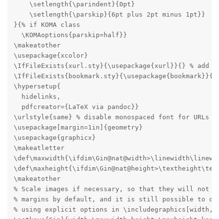
    \setlength{\parindent}{0pt}

    \setlength{\parskip}{6pt plus 2pt minus 1pt}}

}{% if KOMA class

  \KOMAoptions{parskip=half}}

\makeatother

\usepackage{xcolor}

\IfFileExists{xurl.sty}{\usepackage{xurl}}{} % add UR
\IfFileExists{bookmark.sty}{\usepackage{bookmark}}{\u
\hypersetup{

  hidelinks,

  pdfcreator={LaTeX via pandoc}}

\urlstyle{same} % disable monospaced font for URLs

\usepackage[margin=1in]{geometry}

\usepackage{graphicx}

\makeatletter

\def\maxwidth{\ifdim\Gin@nat@width>\linewidth\linewid
\def\maxheight{\ifdim\Gin@nat@height>\textheight\text
\makeatother

% Scale images if necessary, so that they will not ov
% margins by default, and it is still possible to ove
% using explicit options in \includegraphics[width, h