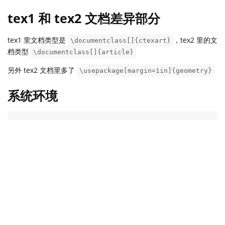
tex1 和 tex2 文档差异部分
tex1 里文档类型是
，tex2 里的文
\documentclass[]{ctexart}
档类型
\documentclass[]{article}
另外 tex2 文档里多了
\usepackage[margin=1in]{geometry}
系统环境
xfun::session_info()

#> R version 4.1.1 (2021-08-10)

#> Platform: x86_64-pc-linux-gnu (64-bit)

#> Running under: Ubuntu 20.04.3 LTS

#> 

#> Locale:

#>   LC_CTYPE=zh_CN.UTF-8       LC_NUMERIC=C         
#>   LC_TIME=zh_CN.UTF-8        LC_COLLATE=zh_CN.UTF-
#>   LC_MONETARY=zh_CN.UTF-8    LC_MESSAGES=zh_CN.UTF
#>   LC_PAPER=zh_CN.UTF-8       LC_NAME=C            