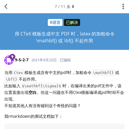
7
/
11
条
R语言
已解决
用 CTeX 模板生成中文 PDF 时，latex 的加粗命令
\mathbf{} 或 \bf{} 不起作用
9-5-2-7
2021年9月25日
已编辑
当用
模板生成含有中文的pdf时，加粗命令
或
Ctex
\mathbf{}
不起作用。
\bf{}
比如输入
时，在编译出来的pdf文件中，该
$\mathbf{\Sigma}$
位置直接出现
空白
。但这一问题在不用Ctex模板编译成pdf时却不会
出现。
不知道其他人有没有碰到这个奇怪的问题？
我rmarkdown的测试文档如下：