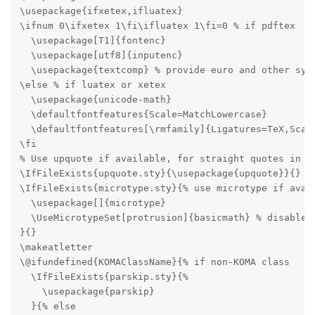
\usepackage{ifxetex,ifluatex}

\ifnum 0\ifxetex 1\fi\ifluatex 1\fi=0 % if pdftex

  \usepackage[T1]{fontenc}

  \usepackage[utf8]{inputenc}

  \usepackage{textcomp} % provide euro and other symb
\else % if luatex or xetex

  \usepackage{unicode-math}

  \defaultfontfeatures{Scale=MatchLowercase}

  \defaultfontfeatures[\rmfamily]{Ligatures=TeX,Scale
\fi

% Use upquote if available, for straight quotes in ve
\IfFileExists{upquote.sty}{\usepackage{upquote}}{}

\IfFileExists{microtype.sty}{% use microtype if avail
  \usepackage[]{microtype}

  \UseMicrotypeSet[protrusion]{basicmath} % disable p
}{}

\makeatletter

\@ifundefined{KOMAClassName}{% if non-KOMA class

  \IfFileExists{parskip.sty}{%

    \usepackage{parskip}

  }{% else
