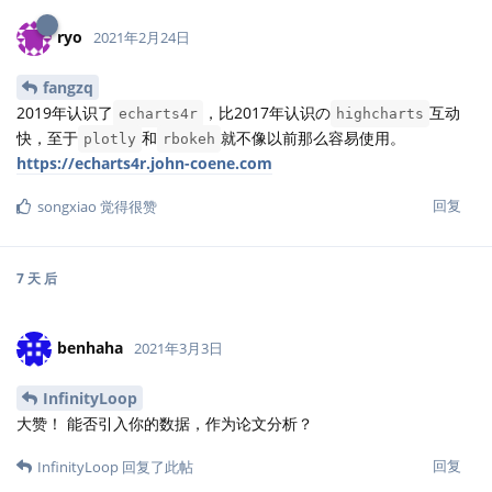
ryo
2021年2月24日
fangzq
2019年认识了
，比2017年认识の
互动
echarts4r
highcharts
快，至于
和
就不像以前那么容易使用。
plotly
rbokeh
https://echarts4r.john-coene.com
回复
songxiao
觉得很赞
7 天
后
benhaha
2021年3月3日
InfinityLoop
大赞！ 能否引入你的数据，作为论文分析？
回复
InfinityLoop
回复了此帖