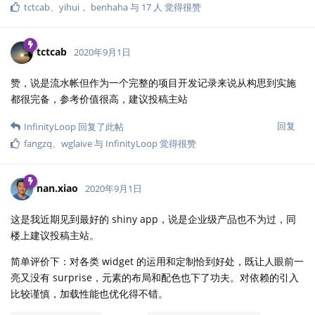
tctcab
、
yihui
，
benhaha
与
17
人
觉得很赞
tctcab
2020年9月1日
赞，说是流水帐但作为一个完整的项目开发记录来说从构思到实施
都很完备，参考价值很高，建议投稿主站
回复
InfinityLoop
回复了此帖
fangzq
、
wglaive
与
InfinityLoop
觉得很赞
nan.xiao
2020年9月1日
这是我近期见到最好的 shiny app，说是企业级产品也不为过，同
楼上建议投稿主站。
简单评价下：对各类 widget 的运用和定制恰到好处，既让人眼前一
亮又没有 surprise，元素的布局和配色也下了功夫。对依赖的引入
比较谨慎，加载性能也优化得不错。