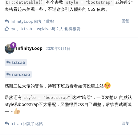
有个参数
或许能让
DT::datatable()
style = "bootstrap"
表格看起来美观一些，不过这会引入额外的 CSS 依赖。
回复
InfinityLoop
回复了此帖
ryo
、
tctcab
，
wglaive
与
2
人
觉得很赞
InfinityLoop
2020年9月1日
tctcab
nan.xiao
感谢二位大佬的赞赏，待我下班后看看如何投稿主站
居然还有
这种“暗器”，一直发愁DT的默认
style = "bootstrap"
Style和bootstrap不太搭配，又懒得弄css自己调整，后续尝试调试
一下
回复
tctcab
回复了此帖