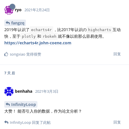
ryo
2021年2月24日
fangzq
2019年认识了
，比2017年认识の
互动
echarts4r
highcharts
快，至于
和
就不像以前那么容易使用。
plotly
rbokeh
https://echarts4r.john-coene.com
回复
songxiao
觉得很赞
7 天
后
benhaha
2021年3月3日
InfinityLoop
大赞！ 能否引入你的数据，作为论文分析？
回复
InfinityLoop
回复了此帖