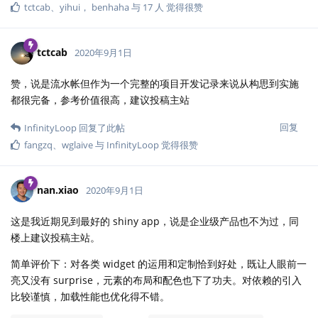
tctcab
、
yihui
，
benhaha
与
17
人
觉得很赞
tctcab
2020年9月1日
赞，说是流水帐但作为一个完整的项目开发记录来说从构思到实施
都很完备，参考价值很高，建议投稿主站
回复
InfinityLoop
回复了此帖
fangzq
、
wglaive
与
InfinityLoop
觉得很赞
nan.xiao
2020年9月1日
这是我近期见到最好的 shiny app，说是企业级产品也不为过，同
楼上建议投稿主站。
简单评价下：对各类 widget 的运用和定制恰到好处，既让人眼前一
亮又没有 surprise，元素的布局和配色也下了功夫。对依赖的引入
比较谨慎，加载性能也优化得不错。