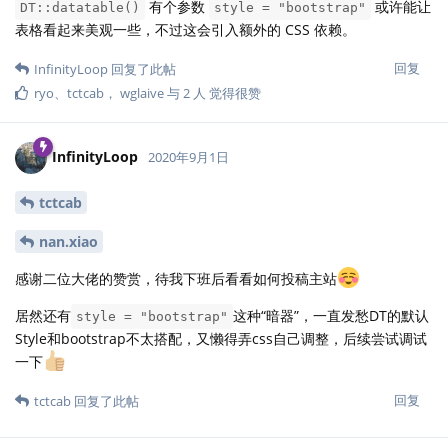
有个参数
或许能让
DT::datatable()
style = "bootstrap"
表格看起来美观一些，不过这会引入额外的 CSS 依赖。
回复
InfinityLoop
回复了此帖
ryo
、
tctcab
，
wglaive
与
2
人
觉得很赞
InfinityLoop
2020年9月1日
tctcab
nan.xiao
感谢二位大佬的赞赏，待我下班后看看如何投稿主站
居然还有
这种“暗器”，一直发愁DT的默认
style = "bootstrap"
Style和bootstrap不太搭配，又懒得弄css自己调整，后续尝试调试
一下
回复
tctcab
回复了此帖