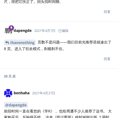
尺，得把它扶正了。回头找时间聊。
回复
dapengde
2021年4月7日
已编辑
页数不是问题——我们目前光推荐语就凑出了
Ihavenothing
8 页。进入了狂欢模式，刹都刹不住。
回复
20 天
后
benhaha
2021年4月27日
@dapengde
前段时间一直在看您的《学R》， 也给周遭不少人推荐了这书。 大
家购买后，反响很不错。 这本《统计图形》啥时候能出版 ？届时，