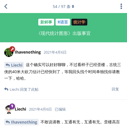
54
/
97
条
新鲜事
R语言
统计学
《现代统计图形》出版事宜
Ihavenothing
2021年4月6日
这个确实可以好好聊聊，不过看样子已经歪楼，古统三
Liechi
侠的40米大砍刀估计已经快到了，等我回头找个时间单独找你请教
一下，哈哈。
回复
Liechi
回复了此帖
Liechi
2021年4月6日
已编辑
不敢说请教，互通有无，互通有无。歪楼高百
Ihavenothing