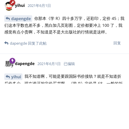
yihui
2021年6月1日
你那本《学 R》四十多万字，还彩印，定价 45；我
dapengde
们这本字数也差不多，黑白加几页彩图，定价都要冲上 100 了，我
感觉有点小贵啊，不知道是不是大出版社的行情就是这样。
回复
dapengde
回复了此帖
dapengde
2021年6月1日
已编辑
我不知道啊，可能是要跟国际书价接轨？就是不知道折
yihui
后价多少。现在谁还按定价买书啊。《学 R》定价是 68，一般的折
后价是 40+。不过彩印确实是下了本钱的。
话说回来，凝结在这本书上的无差别的人类劳动确实比《学 R》多
多了，质量也高多了。咱自己的先不说，光是出版社这三校三审可
是费了不少工夫。
回复
yihui
回复了此帖