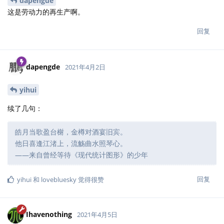
dapengde
这是劳动力的再生产啊。
回复
dapengde
2021年4月2日
yihui
续了几句：
皓月当歌盈台榭，金樽对酒宴旧宾。
他日喜逢江渚上，流觞曲水照琴心。
——来自曾经等待《现代统计图形》的少年
回复
yihui
和
lovebluesky
觉得很赞
Ihavenothing
2021年4月5日