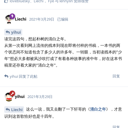
lovebluesky
、
Liechi
，
Fye
与
lennylin
觉得很赞
Liechi
2021年3月29日
已编辑
yihui
读完这四句，想起朴树的清白之年。
从第一次看到网上流传的残本到现在即将付梓的书稿，一本书的两
个状态间不知道包含了多少人的许多年。一转眼，当初读残本的"少
年"想必大多都被风沙吹打成了有着各种故事的准中年，好在这本书
稿里还存着大家的"清白之年"。
回复
yihui
回复了此帖
yihui
2021年3月29日
这么一说，我又去翻了一下轩哥的《
清白之年
》，才意
Liechi
识到这首歌恰好也是十四年。
回复