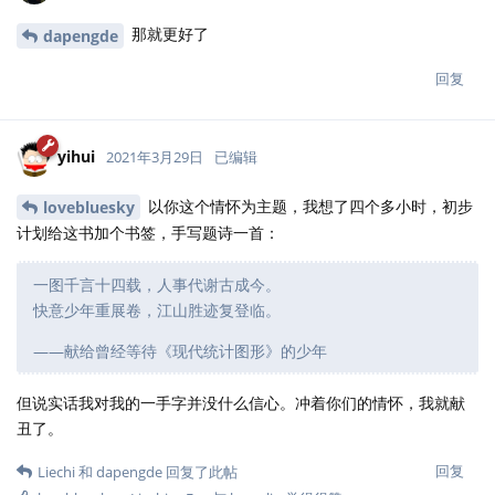
那就更好了
dapengde
回复
yihui
2021年3月29日
已编辑
以你这个情怀为主题，我想了四个多小时，初步
lovebluesky
计划给这书加个书签，手写题诗一首：
一图千言十四载，人事代谢古成今。
快意少年重展卷，江山胜迹复登临。
——献给曾经等待《现代统计图形》的少年
但说实话我对我的一手字并没什么信心。冲着你们的情怀，我就献
丑了。
回复
Liechi
和
dapengde
回复了此帖