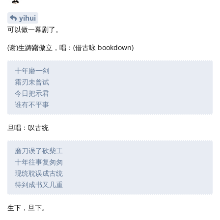
yihui
可以做一幕剧了。
(谢)生踌躇傲立，唱：(借古咏 bookdown)
十年磨一剑
霜刃未曾试
今日把示君
谁有不平事
旦唱：叹古统
磨刀误了砍柴工
十年往事复匆匆
现统耽误成古统
待到成书又几重
生下，旦下。