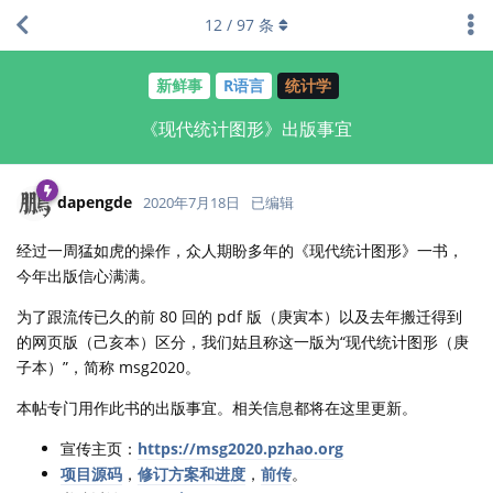
12
/
97
条
新鲜事
R语言
统计学
《现代统计图形》出版事宜
dapengde
2020年7月18日
已编辑
经过一周猛如虎的操作，众人期盼多年的《现代统计图形》一书，
今年出版信心满满。
为了跟流传已久的前 80 回的 pdf 版（庚寅本）以及去年搬迁得到
的网页版（己亥本）区分，我们姑且称这一版为“现代统计图形（庚
子本）”，简称 msg2020。
本帖专门用作此书的出版事宜。相关信息都将在这里更新。
宣传主页：
https://msg2020.pzhao.org
项目源码
，
修订方案和进度
，
前传
。