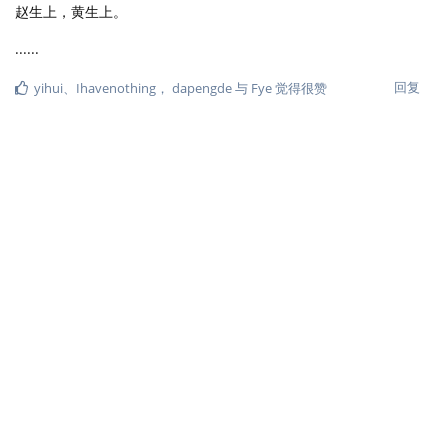
赵生上，黄生上。
......
回复
yihui
、
Ihavenothing
，
dapengde
与
Fye
觉得很赞
Liechi
2021年4月6日
已编辑
Ihavenothing
前几天看了下 markerpen，觉得很有意思，然后发现是你的工作。
欢迎来到生物的世纪：)
回复
Ihavenothing
回复了此帖
dapengde
2021年4月6日
已编辑
武林至尊
古统图形