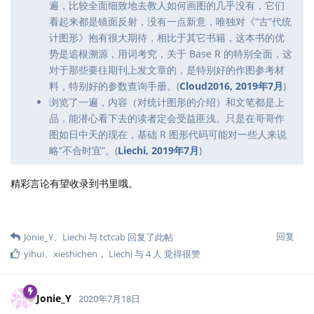
遍，比较全面细致地去教人如何画图的几乎没有，它们
看起来都是镜面反射，没有一点新意，唯独对《“古”代统
计图形》抱有很大期待，相比于其它书籍，这本书的优
势是追根溯源，用词考究，关于 Base R 的特别全面，这
对于那些要往期刊上发文章的，是特别好的作图参考材
料，特别好的参数查询手册。(
Cloud2016, 2019年7月
)
浏览了一遍，内容（对统计图形的介绍）和文笔都是上
品，能潜心看下去的读者定会受益匪浅。只是在哥哥作
图如日中天的现在，基础 R 图形代码可能对一些人来说
略“不合时宜”。(
Liechi, 2019年7月
)
精彩言论有望收录到书里哦。
回复
Jonie_Y
、
Liechi
与
tctcab
回复了此帖
yihui
、
xieshichen
，
Liechi
与
4
人
觉得很赞
Jonie_Y
2020年7月18日