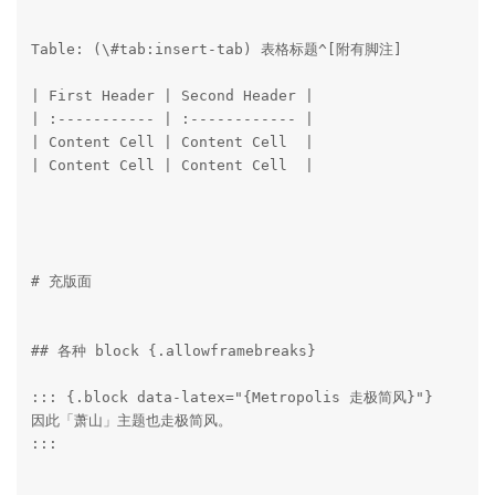
Table: (\#tab:insert-tab) 表格标题^[附有脚注]

| First Header | Second Header |

| :----------- | :------------ |

| Content Cell | Content Cell  |

| Content Cell | Content Cell  |

# 充版面

## 各种 block {.allowframebreaks}

::: {.block data-latex="{Metropolis 走极简风}"}

因此「萧山」主题也走极简风。

:::
