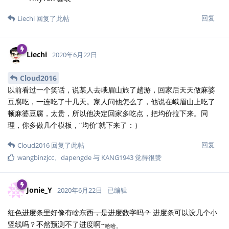
回复
Liechi
回复了此帖
Liechi
2020年6月22日
Cloud2016
以前看过一个笑话，说某人去峨眉山旅了趟游，回家后天天做麻婆
豆腐吃，一连吃了十几天。家人问他怎么了，他说在峨眉山上吃了
顿麻婆豆腐，太贵，所以他决定回家多吃点，把均价拉下来。同
理，你多做几个模板，“均价”就下来了：）
回复
Cloud2016
回复了此帖
wangbinzjcc
、
dapengde
与
KANG1943
觉得很赞
Jonie_Y
2020年6月22日
已编辑
红色进度条里好像有啥东西，是进度数字吗？
进度条可以设几个小
竖线吗？不然预测不了进度啊~
哈哈。