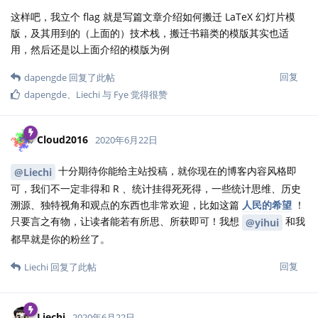
这样吧，我立个 flag 就是写篇文章介绍如何搬迁 LaTeX 幻灯片模
版，及其用到的（上面的）技术栈，搬迁书籍类的模版其实也适
用，然后还是以上面介绍的模版为例
回复
dapengde
回复了此帖
dapengde
、
Liechi
与
Fye
觉得很赞
Cloud2016
2020年6月22日
十分期待你能给主站投稿，就你现在的博客内容风格即
@Liechi
可，我们不一定非得和 R 、统计挂得死死得，一些统计思维、历史
溯源、独特视角和观点的东西也非常欢迎，比如这篇
人民的希望
！
只要言之有物，让读者能若有所思、所获即可！我想
和我
@yihui
都早就是你的粉丝了。
回复
Liechi
回复了此帖
Liechi
2020年6月22日