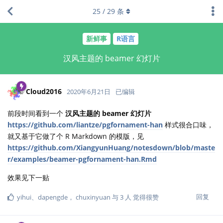
25
/
29
条
新鲜事
R语言
汉风主题的 beamer 幻灯片
Cloud2016
2020年6月21日
已编辑
前段时间看到一个
汉风主题的 beamer 幻灯片
https://github.com/liantze/pgfornament-han
样式很合口味，
就又基于它做了个 R Markdown 的模版，见
https://github.com/XiangyunHuang/notesdown/blob/maste
r/examples/beamer-pgfornament-han.Rmd
效果见下一贴
回复
yihui
、
dapengde
，
chuxinyuan
与
3
人
觉得很赞