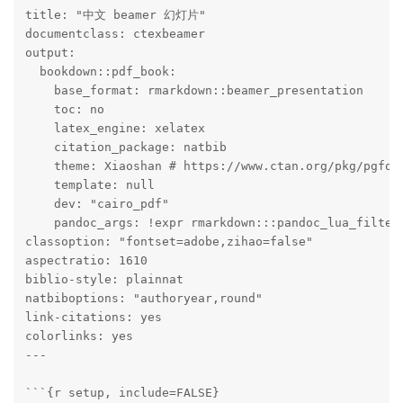
title: "中文 beamer 幻灯片"

documentclass: ctexbeamer

output: 

  bookdown::pdf_book: 

    base_format: rmarkdown::beamer_presentation

    toc: no

    latex_engine: xelatex

    citation_package: natbib

    theme: Xiaoshan # https://www.ctan.org/pkg/pgforn
    template: null

    dev: "cairo_pdf"

    pandoc_args: !expr rmarkdown:::pandoc_lua_filters
classoption: "fontset=adobe,zihao=false"

aspectratio: 1610

biblio-style: plainnat

natbiboptions: "authoryear,round"

link-citations: yes

colorlinks: yes

---

```{r setup, include=FALSE}
