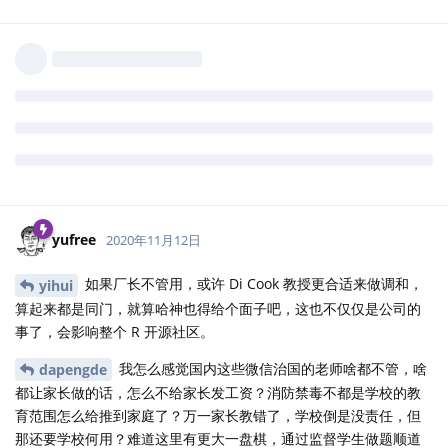
国内幼儿园和学校通过微信群对家长做的，比哈神有过之而无不
及，而我只能照做。
跟国内的教育环境比，我宁可选择对付哈神。斗归斗，毕竟他不会
绑架我的娃。
回复
yufree
、
yihui
与
lovebluesky
回复了此帖
yihui
、
wzrzt
与
tctcab
觉得很赞
yufree
2020年11月12日
如果厂长不管用，或许 Di Cook 教授更合适来做调和，
yihui
算起来都是同门，就算哈神也得给个面子吧，这也不仅仅是公司的
事了，会影响整个 R 开源社区。
我怎么感觉国内这些微信治国的老师啥都不管，啥
dapengde
都让家长做的话，怎么不给家长发工资？消防禁毒不都是学校的教
育范围怎么给推到家庭了？万一家长教错了，学校倒是没责任，但
那还要学校何用？难道这里有更大一盘棋，通过监督学生做题顺道