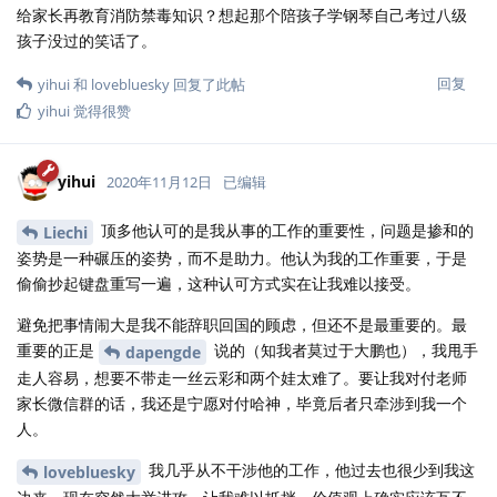
给家长再教育消防禁毒知识？想起那个陪孩子学钢琴自己考过八级
孩子没过的笑话了。
回复
yihui
和
lovebluesky
回复了此帖
yihui
觉得很赞
yihui
2020年11月12日
已编辑
顶多他认可的是我从事的工作的重要性，问题是掺和的
Liechi
姿势是一种碾压的姿势，而不是助力。他认为我的工作重要，于是
偷偷抄起键盘重写一遍，这种认可方式实在让我难以接受。
避免把事情闹大是我不能辞职回国的顾虑，但还不是最重要的。最
重要的正是
说的（知我者莫过于大鹏也），我甩手
dapengde
走人容易，想要不带走一丝云彩和两个娃太难了。要让我对付老师
家长微信群的话，我还是宁愿对付哈神，毕竟后者只牵涉到我一个
人。
我几乎从不干涉他的工作，他过去也很少到我这
lovebluesky