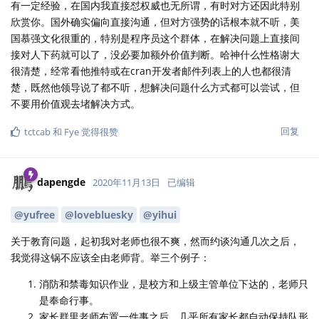
有一定经验，在国内我直接怼权威也无所谓，有时对方还因此特别
欣赏你。国外确实偏向直接沟通，但对方强势的话根本就不听，美
国慕强文化很重的，特别是程序员这个群体，在解决问题上直接间
接对人下药就可以了，没必要加额外价值判断。哈神什么性格谢大
很清楚，经常看他推特或在cran开发者邮件列表上的人也都很清
楚，既然他领导说了都不听，想解决问题什么方式都可以尝试，但
不要用价值观去堵解决方式。
回复
tctcab
和
Fye
觉得很赞
dapengde
2020年11月13日
已编辑
@yufree
@lovebluesky
@yihui
关于教育问题，起初我对老师也很不爽，然而约谈沟通几次之后，
我觉得这锅不应该全由老师背。举三个例子：
消防和禁毒知识作业，是校方和上级主管单位下达的，老师只
是奉命行事。
家长群里老师布置一件事之后，几乎所有家长都自动保持队形