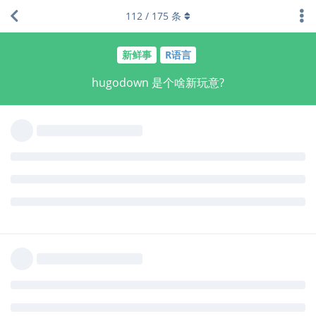
而他似乎觉得社交媒体没任何危害。这一点上我们分歧很大。这次
112
/
175
条
hugodown 让我不舒服的正好又与他发推特消息有关。
现在搬家需谨慎，可能还略早；如果要用的话，不妨用
qiushi
git 子模块，与我的库保持同步。等它经过更广泛的测试后，你可以
再锁定一个版本。
问题就出在我的独立性在过去几个月被猛烈干涉
lovebluesky
了。因为这次事件，领导说你们两个巨头可不能这样打起来，得好
好商量合作，于是给我们安排了每周一会。而每周这个会则开得我
无比闹心，因为他以很强硬的姿态要把净土那一套软件开发原则以
及他自己的喜好压到我头上。一些鸡毛蒜皮的事情要逼我好几遍，
比如我的包版本号应该怎么写（要用 x.y.z.9000）。他自己都说了
这些规则、代码风格本来就是随意的：
https://style.tidyverse.org
凭什么我维护了这么多年的包要按净
土风格走。作为坚定的等号党，我向别人的包贡献代码时，看别人
的代码用箭头赋值我仍然会用箭头写代码来提交 PR，毫无违和感，
而要让他用等号写代码就如同要杀了他、绝对不能接受。自打玩过
hugodown 之后，他开始玩 bookdown，而这次学乖了，不另起炉
灶了，给我发 PR。结果我还没正式通过（因为我还有个顾虑），他