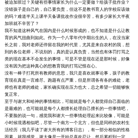
被迫加班过？关键有些事情家长为什么一定要做？给孩子批作业？
没错孩子是自己的，自己要负责，但这不是教书育人的学校应该做
的吗？难道半天上课半天备课批改作业很辛苦，有多少家长大半夜
加班就不辛苦了？
我不知道这种风气在国内是什么时候形成的，也不知道是什么让教
育的风气扭曲到如此。作为一个八零年代中期出生的人，在没当家
长之前，我对老师还停留在我的时代里，尤其是来自农村的我，想
到的各位老师，不说别的，真的是认真负责，当然也有体罚打骂之
类的现在基本不会发生的事情，可是不管是现在还是那时候，好像
没有因为把这种真心的想教育我的打骂记恨在心。
没有一棒子打死所有教师的意思，我只是喜欢就事论事，孩子的教
育现在真是一言难尽。跑题有点严重，但是所谓各有各的难处，老
师也有老师的难处，家长确实现在压力也大，总之希望一切能够恢
复正常。
至于与谢大和哈神的事情相比，可能就是每个人都觉得自己面临的
是最难的，也可能就是每个人都擅长处理自己擅长的一些事情吧，
不要脸的说一句，感觉我和谢大一些事情处理起来比较像，可能是
小时候境遇相似吧，尽管一个南方一个北方，但也是同样的农村生
活经历（我几乎读了谢大所有的博客日志），有一部分相似的性格
因素，就我感觉，谢大像是一开始总喜欢忍让，然后累积到一定