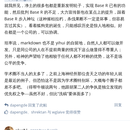
就我所见，净土的很多包都是重新发明轮子，实现 Base R 已有的功
能，然后批判 Base R 的不足，大力宣传新包在某点上的提升，踩着
Base R 步入神坛（这种摧枯拉朽，杀伐果断不一定是坏事，但容易
言过其实）。看着狐狗党的诞生，只能感叹历史是惊人地相似。好
在都是一个公司的，可以协调。
坦率说，markdown 也不是 yihui 的自留地，自然人人都可以做开
发。只是同公司的人在不提前商量的情况下这么做显得不尊重人；
另外，哈神的声望给了他相较于任何人都不对称的优势，这不是场
公平的竞争。
学术圈不当人的太多了，之前上海神经所那位贪天之功的年轻人就
是最近的例子。但恐怕这不是因为学术圈特别坏，大概每个圈子都
差不多吧。（得帮牛顿说两句，他跟胡莱二人的争执是独立发现的
优先权之争---虽然不好，但比“洗稿”要体面多了）
回复
dapengde
回复了此帖
dapengde
、
shrektan
与
wglaive
觉得很赞