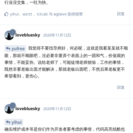
行业没交集，一吐为快。
回复
yihui
、
wzrzt
，
tctcab
与
wglaive
觉得很赞
lovebluesky
2020年11月12日
我觉得不要找导师好，何必呢，这就是我看某某就不顺
yufree
眼，那就不顺眼吧，没必要非要弄个表面上的一团和气，价值观的
事情，不能妥协。说给老师了，可能徒增老师烦恼，工作的事情，
既然非要老板出面才能解决，那就老板出面吧，不然后果老板更不
希望看到，更伤心。
回复
lovebluesky
2020年11月12日
yihui
确实维护成本等是你们作为开发者要考虑的事情，代码高亮炫酷也