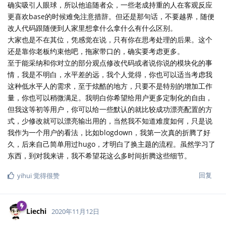
确实吸引人眼球，所以他追随者众，一些老成持重的人在客观反应
更喜欢base的时候难免注意措辞。但还是那句话，不要越界，随便
改人代码跟随便到人家里想拿什么拿什么有什么区别。
大家也是不在其位，凭感觉在说，只有你在思考处理的后果。这个
还是靠你老板约束他吧，拖家带口的，确实要考虑更多。
至于能采纳和你对立的部分观点修改代码或者说你说的模块化的事
情，我是不明白，水平差的远，我个人觉得，你也可以适当考虑我
这种低水平人的需求，至于炫酷的地方，只要不是特别的增加工作
量，你也可以稍微满足。我明白你希望给用户更多定制化的自由，
但我这等初等用户，你可以给一些默认的就比较成功漂亮配置的方
式，少修改就可以漂亮输出用的，当然我不知道难度如何，只是说
我作为一个用户的看法，比如blogdown，我第一次真的折腾了好
久，后来自己简单用过hugo，才明白了换主题的流程。虽然学习了
东西，到对我来讲，我不希望花这么多时间折腾这些细节。
回复
yihui
觉得很赞
Liechi
2020年11月12日