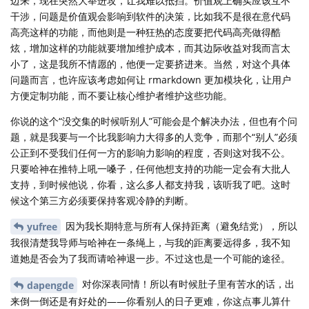
边来，现在突然大举进攻，让我难以抵挡。价值观上确实应该互不
干涉，问题是价值观会影响到软件的决策，比如我不是很在意代码
高亮这样的功能，而他则是一种狂热的态度要把代码高亮做得酷
炫，增加这样的功能就要增加维护成本，而其边际收益对我而言太
小了，这是我所不情愿的，他便一定要挤进来。当然，对这个具体
问题而言，也许应该考虑如何让 rmarkdown 更加模块化，让用户
方便定制功能，而不要让核心维护者维护这些功能。
你说的这个“没交集的时候听别人”可能会是个解决办法，但也有个问
题，就是我要与一个比我影响力大得多的人竞争，而那个“别人”必须
公正到不受我们任何一方的影响力影响的程度，否则这对我不公。
只要哈神在推特上吼一嗓子，任何他想支持的功能一定会有大批人
支持，到时候他说，你看，这么多人都支持我，该听我了吧。这时
候这个第三方必须要保持客观冷静的判断。
因为我长期特意与所有人保持距离（避免结党），所以
yufree
我很清楚我导师与哈神在一条绳上，与我的距离要远得多，我不知
道她是否会为了我而请哈神退一步。不过这也是一个可能的途径。
对你深表同情！所以有时候肚子里有苦水的话，出
dapengde
来倒一倒还是有好处的——你看别人的日子更难，你这点事儿算什