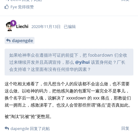
Fye
觉得很赞
Liechi
2020年11月13日
已编辑
dapengde
如果哈神率众在遵循许可证的前提下，把 foobardown 们全收
过来继续开发并且高调宣传，那么
@yihui
该置身何处？厂长
会支持谁？这里面有没有任何排华的因素？
这个吃相太难看了，但凡想当个人的应该都不会这么做，也不需要
这么做。以哈神的码力，把他感兴趣的包重写一遍完全不是事儿，
换个名字后一推入魂，说解决了 xxxxdown 的 xxx 痛点，那教徒们
就一拥而上，感激涕零了。也没人会管那些所谓“痛点”是否真如此。
被“淘汰”比被“抢”更憋屈。
回复
dapengde
回复了此帖