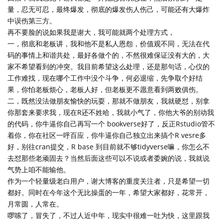
量，忍无可忍，最终爆发，彻底的爆发伤人伤己，可能还有大爆炸
中误伤第三方。
再不要脸的说如果我是谢大，我可能就两个处理方式，
一，彻底和老板讲，我和他不是私人恩怨，价值观不同，无法在代
码的事情上和谐共处，最好各做个的，不然很难保证没有大的，大
家不希望看到的冲突。我目前希望这么处理，还是那句话，心仪的
工作难找，现在哪个工作中没个斗争，何必退缩，先争取个好结
果，你怕老板烦心，老板人好，但老板更不愿意看到两败俱伤。
二，既然没法做朋友愉快的玩耍，那就不做朋友，我就硬怼，别拿
你那套来要求我，现在R还不姓哈，我就小气了，你他大爷的别动我
的代码，你牛逼你自己再写一个 bookverse好了，反正Rstudio管不
着你，你在社区一呼百应，你牛逼你自己独立出来搞个R vesre多
好，别往cran提交，R base 到目前就不够tidyverse嘛，你怎么不
去怼那些老顽固去？当然后面这些可以不说或者委婉的说，我就说
气势上咱不能输他。
作为一个轻量级老白用户，谢大博客的重度关注者，只是希望一切
都好。同时在今年这个无比操蛋的一年，希望大家都好，花常开，
月常圆，人常在。
啰嗦了，冒失了，不过人近中年，现实中很难一吐为快，这里跟我