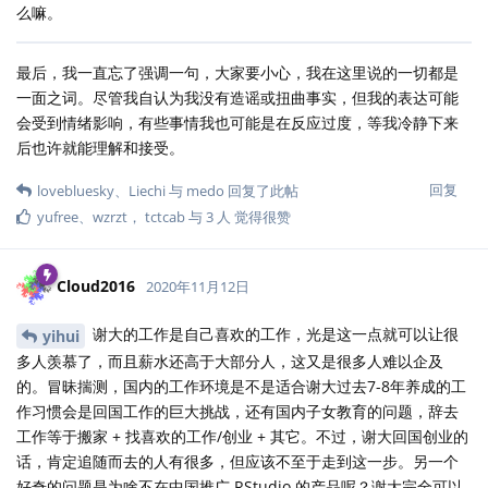
么嘛。
最后，我一直忘了强调一句，大家要小心，我在这里说的一切都是
一面之词。尽管我自认为我没有造谣或扭曲事实，但我的表达可能
会受到情绪影响，有些事情我也可能是在反应过度，等我冷静下来
后也许就能理解和接受。
回复
lovebluesky
、
Liechi
与
medo
回复了此帖
yufree
、
wzrzt
，
tctcab
与
3
人
觉得很赞
Cloud2016
2020年11月12日
谢大的工作是自己喜欢的工作，光是这一点就可以让很
yihui
多人羡慕了，而且薪水还高于大部分人，这又是很多人难以企及
的。冒昧揣测，国内的工作环境是不是适合谢大过去7-8年养成的工
作习惯会是回国工作的巨大挑战，还有国内子女教育的问题，辞去
工作等于搬家 + 找喜欢的工作/创业 + 其它。不过，谢大回国创业的
话，肯定追随而去的人有很多，但应该不至于走到这一步。另一个
好奇的问题是为啥不在中国推广 RStudio 的产品呢？谢大完全可以