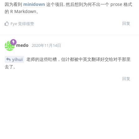
因为看到
minidown
这个项目, 然后想到为何不出一个 prose 格式
的 R Markdown。
回复
Fye
觉得很赞
medo
2020年11月14日
老师的这些吐槽，估计都被中英文翻译好交给对手那里
yihui
去了。
回复
yihui
2020年11月15日
为了让各位心里有个底，我先简单交代一下目前的进展吧。过去几
天通过与同事老板以及他个人的沟通，我现在大概明白是怎么回事
了：一定程度上他与我有个相同的病症，就是在感知他人的痛苦这
件事上对一部分人有盲点。他完全不认为他做这件事带有任何恶