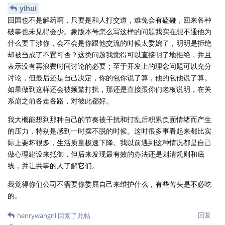
yihui
回国也不是解药啊，只要是和人打交道，难免会有磕碰，回来各种
破事也未见得会少。象版本号怎么写这样的问题我实在想不通他为
什么要干涉你，会不会是你跟他交流的时候太委婉了，明明是拒绝
却被当成了不置可否？这类问题我觉得可以直接明了地拒绝，并且
表示没有再浪费时间讨论的必要；至于开发上的理念问题可以充分
讨论，但最后还是自己决定，你的包你说了算，他的包他说了算。
如果做到这样还会被频繁打扰，那还是直接跟你们老板说明，在关
系崩之前各走各路，对彼此都好。
我大概能想到那种自己的节奏被干扰和打乱后积累负面情绪而产生
的压力，特别是感到一时摆不脱的时候。这时很多事看起来都比实
际上要坏很多，生活质量极速下降。我以前遇到这种情况都是自己
做心理建设来抵御，但后来发现最有效的办法还是划清规则和底
线，并让共事的人了解它们。
我觉得你们公司不需要你委屈自己来维护什么，有些苦头是不必吃
的。
回复
henrywangnl
回复了此帖