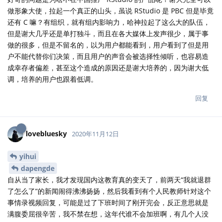
做形象大使，拉起一个真正的山头，虽说 RStudio 是 PBC 但是毕竟
还有 C 嘛？有组织，就有组内影响力，哈神拉起了这么大的队伍，
但是谢大几乎还是单打独斗，而且在各大媒体上发声很少，属于事
做的很多，但是不留名的，以为用户都能看到，用户看到了但是用
户不能代替你们决策，而且用户的声音会被选择性倾听，也容易造
成幸存者偏差，甚至这个造成的原因还是谢大培养的，因为谢大低
调，培养的用户也跟着低调。
回复
lovebluesky
2020年11月12日
yihui
dapengde
自从当了家长，我才发现国内这教育真的变天了，前两天“我就退群
了怎么了”的新闻闹得沸沸扬扬，然后我看到有个人民教师针对这个
事情录视频回复，可能是过了下班时间了刚开完会，反正意思就是
满腹委屈很辛苦，我不禁在想，这年代谁不会加班啊，有几个人没