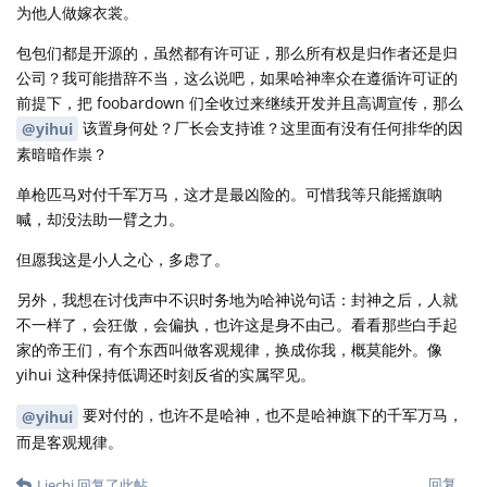
为他人做嫁衣裳。
包包们都是开源的，虽然都有许可证，那么所有权是归作者还是归
公司？我可能措辞不当，这么说吧，如果哈神率众在遵循许可证的
前提下，把 foobardown 们全收过来继续开发并且高调宣传，那么
该置身何处？厂长会支持谁？这里面有没有任何排华的因
@yihui
素暗暗作祟？
单枪匹马对付千军万马，这才是最凶险的。可惜我等只能摇旗呐
喊，却没法助一臂之力。
但愿我这是小人之心，多虑了。
另外，我想在讨伐声中不识时务地为哈神说句话：封神之后，人就
不一样了，会狂傲，会偏执，也许这是身不由己。看看那些白手起
家的帝王们，有个东西叫做客观规律，换成你我，概莫能外。像
yihui 这种保持低调还时刻反省的实属罕见。
要对付的，也许不是哈神，也不是哈神旗下的千军万马，
@yihui
而是客观规律。
回复
Liechi
回复了此帖