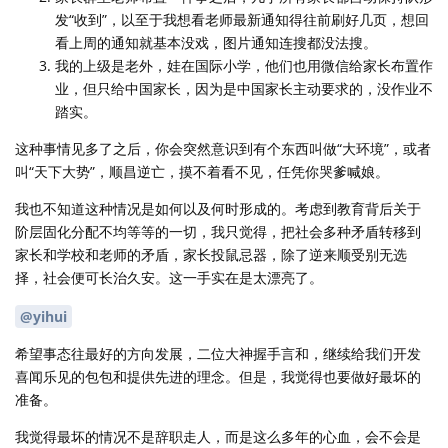
发“收到”，以至于我想看老师最新通知得往前刷好几页，想回
看上周的通知就基本没戏，图片通知连搜都没法搜。
我的上级是老外，娃在国际小学，他们也用微信给家长布置作
业，但只给中国家长，因为是中国家长主动要求的，没作业不
踏实。
这种事情见多了之后，你会突然意识到有个东西叫做“大环境”，或者
叫“天下大势”，顺昌逆亡，摸不着看不见，任凭你哭爹喊娘。
我也不知道这种情况是如何以及何时形成的。考虑到教育背后关于
阶层固化分配不均等等的一切，我只觉得，把社会多种矛盾转移到
家长和学校和老师的矛盾，家长投鼠忌器，除了逆来顺受别无选
择，社会便可长治久安。这一手实在是太漂亮了。
@yihui
希望事态往最好的方向发展，二位大神握手言和，继续给我们开发
喜闻乐见的包包和提供先进的理念。但是，我觉得也要做好最坏的
准备。
我觉得最坏的情况不是辞职走人，而是这么多年的心血，会不会是