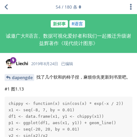
54
/
180
条
新鲜事
R语言
诚邀广大R语言、数据可视化爱好者和我们一起搬迁升级谢
益辉著作《现代统计图形》
Liechi
2019年8月24日
已编辑
找了几个软和的柿子捏，麻烦你先更新到书里吧。
dapengde
#1 图1.13
chippy <- function(x) sin(cos(x) * exp(-x / 2))

x1 <- seq(-8, 7, by = 0.01)

df1 <- data.frame(x1, y1 <- chippy(x1))

p1 <- ggplot(df1, aes(x1, y1)) + geom_line()

x2 <- seq(-20, 20, by = 0.01)

y2 <- sin(x2)/x2
