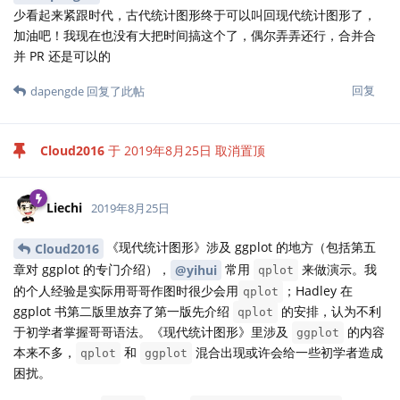
少看起来紧跟时代，古代统计图形终于可以叫回现代统计图形了，
加油吧！我现在也没有大把时间搞这个了，偶尔弄弄还行，合并合
并 PR 还是可以的
回复
dapengde
回复了此帖
Cloud2016
于
2019年8月25日
取消置顶
Liechi
2019年8月25日
《现代统计图形》涉及 ggplot 的地方（包括第五
Cloud2016
章对 ggplot 的专门介绍），
常用
来做演示。我
@yihui
qplot
的个人经验是实际用哥哥作图时很少会用
；Hadley 在
qplot
ggplot 书第二版里放弃了第一版先介绍
的安排，认为不利
qplot
于初学者掌握哥哥语法。《现代统计图形》里涉及
的内容
ggplot
本来不多，
和
混合出现或许会给一些初学者造成
qplot
ggplot
困扰。