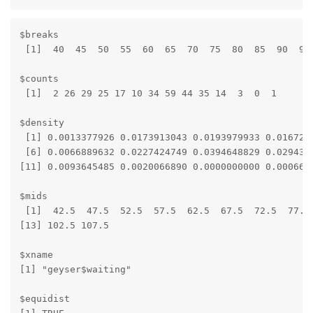
$breaks

 [1]  40  45  50  55  60  65  70  75  80  85  90  95 
$counts

 [1]  2 26 29 25 17 10 34 59 44 35 14  3  0  1

$density

 [1] 0.0013377926 0.0173913043 0.0193979933 0.0167224
 [6] 0.0066889632 0.0227424749 0.0394648829 0.0294314
[11] 0.0093645485 0.0020066890 0.0000000000 0.0006688
$mids

 [1]  42.5  47.5  52.5  57.5  62.5  67.5  72.5  77.5 
[13] 102.5 107.5

$xname

[1] "geyser$waiting"

$equidist
