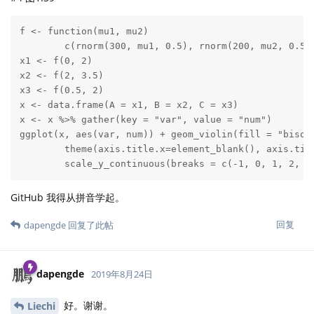
f <- function(mu1, mu2)

        c(rnorm(300, mu1, 0.5), rnorm(200, mu2, 0.5))
x1 <- f(0, 2)

x2 <- f(2, 3.5)

x3 <- f(0.5, 2)

x <- data.frame(A = x1, B = x2, C = x3)

x <- x %>% gather(key = "var", value = "num") 

ggplot(x, aes(var, num)) + geom_violin(fill = "bisque
        theme(axis.title.x=element_blank(), axis.titl
        scale_y_continuous(breaks = c(-1, 0, 1, 2, 3
GitHub 我得从拼音学起。
回复
dapengde
回复了此帖
dapengde
2019年8月24日
好。谢谢。
Liechi