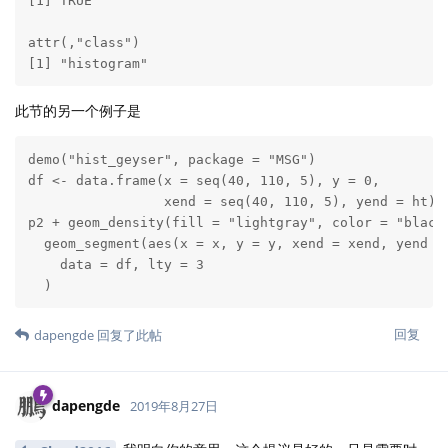
[1] TRUE

attr(,"class")

[1] "histogram"
此节的另一个例子是
demo("hist_geyser", package = "MSG")

df <- data.frame(x = seq(40, 110, 5), y = 0, 

                 xend = seq(40, 110, 5), yend = ht)

p2 + geom_density(fill = "lightgray", color = "black"
  geom_segment(aes(x = x, y = y, xend = xend, yend = 
    data = df, lty = 3

  )
回复
dapengde
回复了此帖
dapengde
2019年8月27日