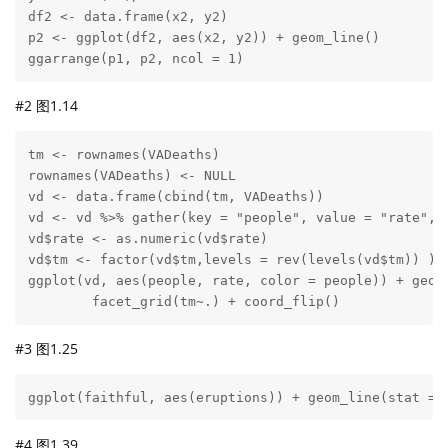
df2 <- data.frame(x2, y2)

p2 <- ggplot(df2, aes(x2, y2)) + geom_line()

ggarrange(p1, p2, ncol = 1)
#2 图1.14
tm <- rownames(VADeaths)

rownames(VADeaths) <- NULL

vd <- data.frame(cbind(tm, VADeaths))

vd <- vd %>% gather(key = "people", value = "rate", 2
vd$rate <- as.numeric(vd$rate)

vd$tm <- factor(vd$tm,levels = rev(levels(vd$tm)) )

ggplot(vd, aes(people, rate, color = people)) + geom_
        facet_grid(tm~.) + coord_flip()  
#3 图1.25
ggplot(faithful, aes(eruptions)) + geom_line(stat = 
#4 图1.39