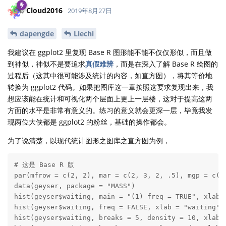
Cloud2016
2019年8月27日
dapengde
Liechi
我建议在 ggplot2 里复现 Base R 图形能不能不仅仅形似，而且做
到神似，神似不是要追求
真假难辨
，而是在深入了解 Base R 绘图的
过程后（这其中很可能涉及统计的内容，如直方图），将其等价地
转换为 ggplot2 代码。如果把图库这一章按照这要求复现出来，我
想应该能在统计和可视化两个层面上更上一层楼，这对于提高这两
方面的水平是非常有意义的。练习的意义就会更深一层，毕竟我发
现两位大侠都是 ggplot2 的粉丝，基础的操作都会。
为了说清楚，以现代统计图形之图库之直方图为例，
# 这是 Base R 版

par(mfrow = c(2, 2), mar = c(2, 3, 2, .5), mgp = c(2,
data(geyser, package = "MASS")

hist(geyser$waiting, main = "(1) freq = TRUE", xlab =
hist(geyser$waiting, freq = FALSE, xlab = "waiting", 
hist(geyser$waiting, breaks = 5, density = 10, xlab =