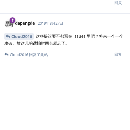
回复
dapengde
2019年8月27日
这些提议要不都写在 issues 里吧？将来一个一个
Cloud2016
攻破。放这儿的话怕时间长就忘了。
回复
Cloud2016
回复了此帖
Cloud2016
2019年8月28日
我做的这个例子已经放到 first-edition-update 分
dapengde
支里了，作为开发版 <
https://msg-
book.netlify.com/gallery.html#sec:hist
> 另外像这种大改动我
已经在 issues 把它列为
升级计划
回复