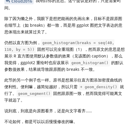
我明白你的意思。这个提议是好的，只是需要时
Cloud2016
间。
除了因为懒之外，我眼下是想把能画的先画出来，目标不是跟原图
在细节上（如 breaks）都一致，而是用 ggplot 图把文字表达的意
思体现出来就算过关了。
仍然以直方图为例，
geom_histogram(breaks = seq(40,
固然可以完全重现图（1），然而原文的意思是想
110, by = 5))
展示 R 直方图使用默认参数值的效果（见该图的 caption），那么
我觉得，ggplot2 重绘时也应该展示
的默认
geom_histogram()
参数值效果，结果就导致跟原图的 breaks 不一致。
此节的另一个例子也一样。原书是想展示往直方图添加密度曲线的
便利性。便利嘛，越简短越好，所以只需
就
+ geom_density()
行了。
固然跟原图一致，然而我觉得可能离文
geom_segment()
字就远了。
说到底，到底是向原图看齐，还是向文字看齐……
不论如何，都是可以以后慢慢修改的嘛。