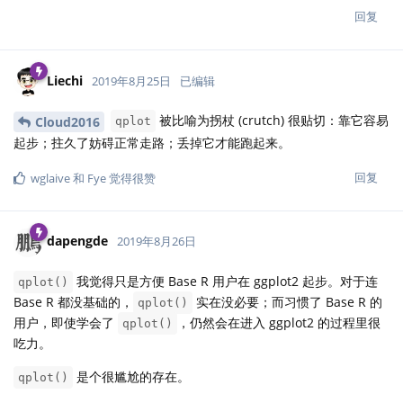
回复
Liechi
2019年8月25日
已编辑
被比喻为拐杖 (crutch) 很贴切：靠它容易
Cloud2016
qplot
起步；拄久了妨碍正常走路；丢掉它才能跑起来。
回复
wglaive
和
Fye
觉得很赞
dapengde
2019年8月26日
我觉得只是方便 Base R 用户在 ggplot2 起步。对于连
qplot()
Base R 都没基础的，
实在没必要；而习惯了 Base R 的
qplot()
用户，即使学会了
，仍然会在进入 ggplot2 的过程里很
qplot()
吃力。
是个很尴尬的存在。
qplot()