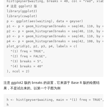
hist(geyser$waiting, breaks = 40, col = "red", xlab =
# 这是 ggplot2 版

library(ggplot2)

library(cowplot)

p <- ggplot(aes(waiting), data = geyser)

p1 <- p + geom_histogram(breaks = seq(40, 110, by = 5
p2 <- p + geom_histogram(breaks = seq(40, 110, by = 5
p3 <- p + geom_histogram(breaks = seq(40, 110, by = 1
p4 <- p + geom_histogram(breaks = seq(42, 108, by = 2
plot_grid(p1, p2, p3, p4, labels = c(

  "(1) freq = TRUE",

  "(2) freq = FALSE",

  "(3) breaks = 5",

  "(4) breaks = 40"

), ncol = 2)
注意 ggplot2 版的 breaks 的设置，它来源于 Base R 版的绘图结
果，不是试出来的。以第一个子图为例
h <- hist(geyser$waiting, main = "(1) freq = TRUE", x
h