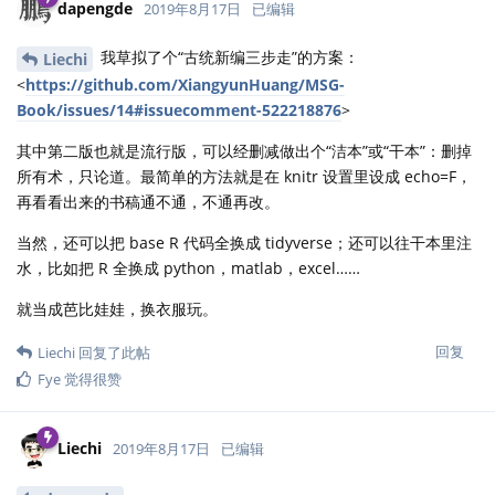
dapengde
2019年8月17日
已编辑
我草拟了个“古统新编三步走”的方案：
Liechi
<
https://github.com/XiangyunHuang/MSG-
Book/issues/14#issuecomment-522218876
>
其中第二版也就是流行版，可以经删减做出个“洁本”或“干本”：删掉
所有术，只论道。最简单的方法就是在 knitr 设置里设成 echo=F，
再看看出来的书稿通不通，不通再改。
当然，还可以把 base R 代码全换成 tidyverse；还可以往干本里注
水，比如把 R 全换成 python，matlab，excel……
就当成芭比娃娃，换衣服玩。
回复
Liechi
回复了此帖
Fye
觉得很赞
Liechi
2019年8月17日
已编辑