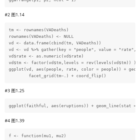
#2 图1.14
tm <- rownames(VADeaths)

rownames(VADeaths) <- NULL

vd <- data.frame(cbind(tm, VADeaths))

vd <- vd %>% gather(key = "people", value = "rate", 2
vd$rate <- as.numeric(vd$rate)

vd$tm <- factor(vd$tm,levels = rev(levels(vd$tm)) )

ggplot(vd, aes(people, rate, color = people)) + geom_
        facet_grid(tm~.) + coord_flip()  
#3 图1.25
ggplot(faithful, aes(eruptions)) + geom_line(stat = 
#4 图1.39
f <- function(mu1, mu2)
