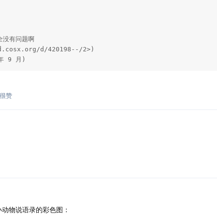
没有问题啊

.cosx.org/d/420198--/2>)

 年 9 月)
很赞
小动物说语录的彩色图：