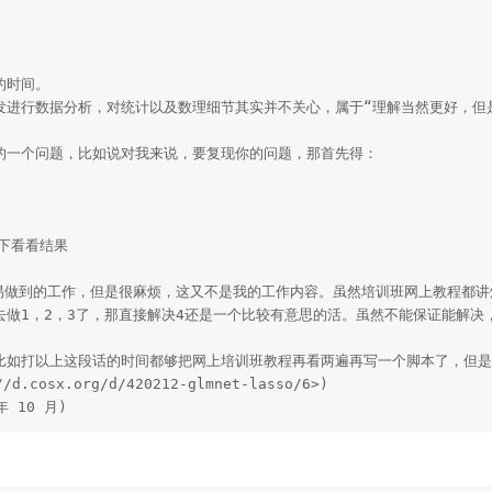
时间。

出发进行数据分析，对统计以及数理细节其实并不关心，属于“理解当然更好，但
的一个问题，比如说对我来说，要复现你的问题，那首先得：

下看看结果

很容易做到的工作，但是很麻烦，这又不是我的工作内容。虽然培训班网上教程都
去做1，2，3了，那直接解决4还是一个比较有意思的活。虽然不能保证能解
就比如打以上这段话的时间都够把网上培训班教程再看两遍再写一个脚本了，但
/d.cosx.org/d/420212-glmnet-lasso/6>)

 年 10 月)