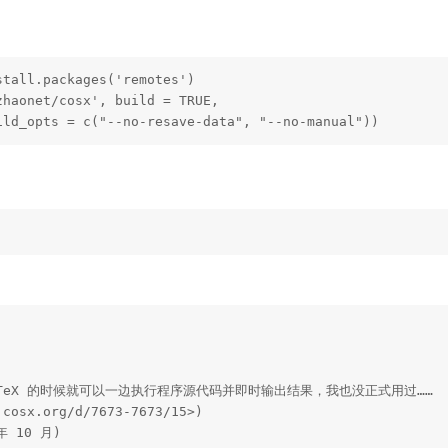
tall.packages('remotes')

haonet/cosx', build = TRUE, 

ild_opts = c("--no-resave-data", "--no-manual"))
LaTeX 的时候就可以一边执行程序源代码并即时输出结果，我也没正式用过……

cosx.org/d/7673-7673/15>)

 年 10 月)