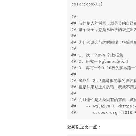
cosx::cosx(3)

## 

## 节约别人的时间，就是节约自己的
## 举个例子，您是从医学的观点
## 

## 为什么说会节约时间呢，很简单
## 

## 1. 找一个p>n 的数据集

## 2. 研究一下glmnet怎么用

## 3. 再写一个3~10行的脚本跑一
## 

## 虽然1，2，3都是很简单的
## 但是如果贴上来的话，我就不用
## 

## 而且惰性是人类固有的东西，
##    -- wglaive ( <https:/
##       d.cosx.org (2018
还可以逗比一点：