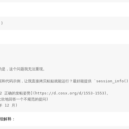
')
的是，这个问题我无法重现。

代码示例，让我直接拷贝粘贴就能运行？最好能提供 `session_info()`
确的发帖姿势](https://d.cosx.org/d/1553-1553)。

温馨欢欣地回答一个不规范的提问)

 年 12 月)
细解释：