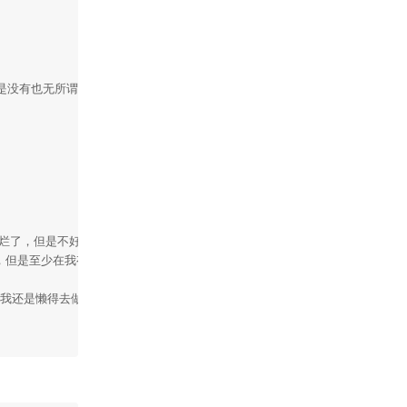
是没有也无所谓”的情况。而您真正关心的是，哪个r包，哪个算法，或者跟确切
讲烂了，但是不好意思我没空去看那些。包的手册虽然也能看没问题，但是还是
决，但是至少在我有空的时候（比如昨天）可以尝试尝试，如果做到了，那直接可
是我还是懒得去做这些麻烦的事情而选择在这里慢慢打字，因为这样不费脑子，至