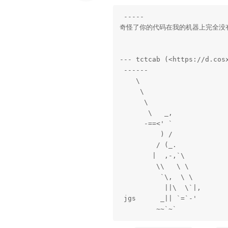
 ----- 

奇怪了你的代码在我的机器上完全没有
--- tctcab (<https://d.cos
 ------ 

    \   

     \  

      \

       \   _,

      -==<' `

          ) /

         / (_.

        |  ,-,`\

         \\   \ \

          `\,  \ \

           ||\  \`|,

 jgs      _|| `=`-'

         ~~`~`