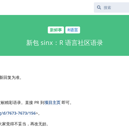
新鲜事
R语言
新包 sinx：R 语言社区语录
新回复为准。
献精彩语录。直接 PR 到
项目主页
即可。
rg/d/7673-7673/156
>。
果大家觉得不妥当，再改无妨。