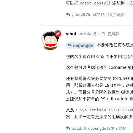
可以把
添加到
cosx::cosay()
R安
yihui
和
Cloud2016
回复了此帖
yihui
2019年2月22日
已编辑
不要修改任何系统
dapengde
包的名字建议用 sinx 而不要用泛泛的 
这个包可以考虑迁移至 cosname 
还有我觉得没啥必要复制 fortunes
用（那帮欧洲人都是 LaTeX 控，这
式）。而且分号分隔的数据对 Gith
是建议加个简单的 RStudio a
又及：
Sys.setlocale("LC_CTYP
况，几乎一定有更深层的毛病没解决
tctcab
和
dapengde
回复了此帖