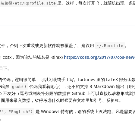
里。这样，每次打开 R，就随机出现一条
装路径/etc/Rprofile.site
文件，否则下次重装或更新软件就被覆盖了。建议用
。
~/.Rprofile
cosx，因为论坛的域名是 -sin(x)
https://cosx.org/2017/07/cos-new-
项目下。
 的代码，逻辑很简单，可以闭眼纯手工写。fortunes 里的 LaTeX 部分
种暗黑
代码我看着闹心），还不如支持 R Markdown 输出（
gsub()
ub 不友好（逗号或制表符分隔的数据在 Github 上可以直接以表格形式
ddin 界面用来录入数据，省得考虑什么时候要在文本里加引号、反斜杠。
是 Windows 特有的，别的系统上没法跑。凡是需
E", "English")
。