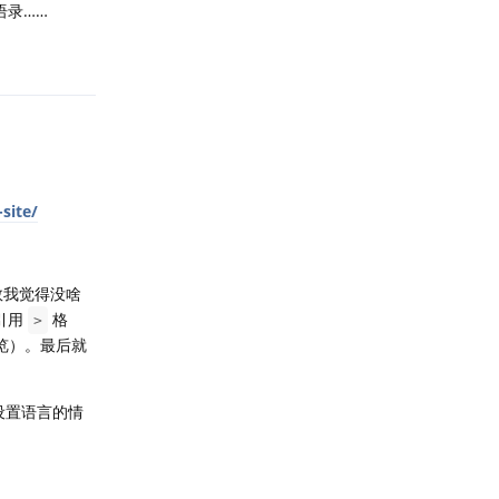
语录……
回复
site/
函数我觉得没啥
用引用
格
>
浏览）。最后就
要设置语言的情
回复