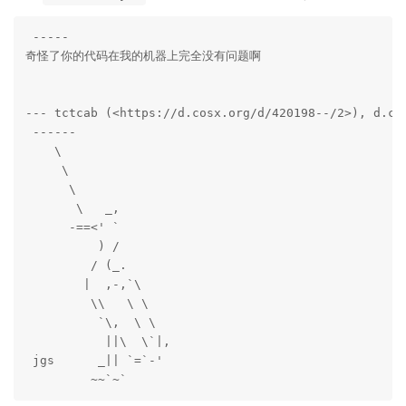
 ----- 

奇怪了你的代码在我的机器上完全没有问题啊

--- tctcab (<https://d.cosx.org/d/420198--/2>), d.co
 ------ 

    \   

     \  

      \

       \   _,

      -==<' `

          ) /

         / (_.

        |  ,-,`\

         \\   \ \

          `\,  \ \

           ||\  \`|,

 jgs      _|| `=`-'

         ~~`~`