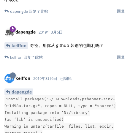
回复
dapengde
回复了此帖
dapengde
2019年3月6日
奇怪。那你从 github 装别的包顺利吗？
kelffon
回复
kelffon
回复了此帖
kelffon
2019年3月6日
已编辑
dapengde
install.packages("~/EGDownloads/pzhaonet-sinx-
9f1d98a.tar.gz", repos = NULL, type = "source")
Installing package into ‘D:/library’
(as ‘lib’ is unspecified)
Warning in untar2(tarfile, files, list, exdir,