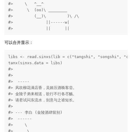
#>     \   ^__^ 

#>      \  (oo)\ ________ 

#>         (__)\         )\ /\ 

#>              ||------w|

#>              ||      ||
可以合并显示：
libs <- read.sinxs(lib = c("tangshi", "songshi", "chi
tanx(sinxs.data = libs)

#> 

#> 

#>  ----- 

#> 风吹柳花满店香，吴姬压酒唤客尝。

#> 金陵子弟来相送，欲行不行各尽觞。

#> 请君试问东流水，别意与之谁短长。

#> 

#> --- 李白 (金陵酒肆留别) 

#>  ------ 

#>     \   

#>      \
