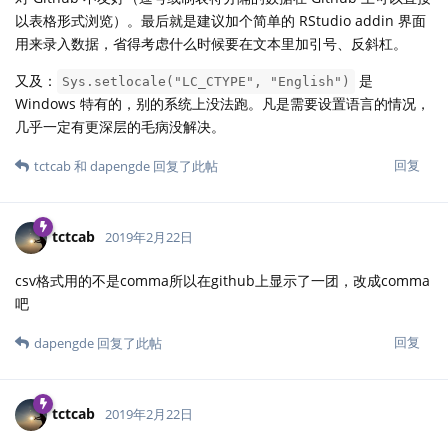
以表格形式浏览）。最后就是建议加个简单的 RStudio addin 界面
用来录入数据，省得考虑什么时候要在文本里加引号、反斜杠。
又及：
是
Sys.setlocale("LC_CTYPE", "English")
Windows 特有的，别的系统上没法跑。凡是需要设置语言的情况，
几乎一定有更深层的毛病没解决。
回复
tctcab
和
dapengde
回复了此帖
tctcab
2019年2月22日
csv格式用的不是comma所以在github上显示了一团，改成comma
吧
回复
dapengde
回复了此帖
tctcab
2019年2月22日