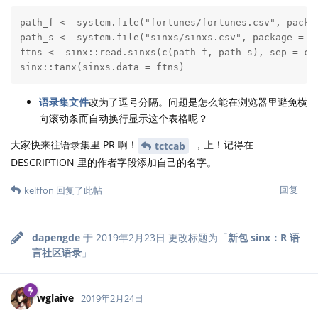
path_f <- system.file("fortunes/fortunes.csv", packag
path_s <- system.file("sinxs/sinxs.csv", package = "s
ftns <- sinx::read.sinxs(c(path_f, path_s), sep = c("
sinx::tanx(sinxs.data = ftns)
语录集文件
改为了逗号分隔。问题是怎么能在浏览器里避免横
向滚动条而自动换行显示这个表格呢？
大家快来往语录集里 PR 啊！
，上！记得在
tctcab
DESCRIPTION 里的作者字段添加自己的名字。
回复
kelffon
回复了此帖
dapengde
于
2019年2月23日
更改标题为「
新包 sinx：R 语
言社区语录
」
wglaive
2019年2月24日