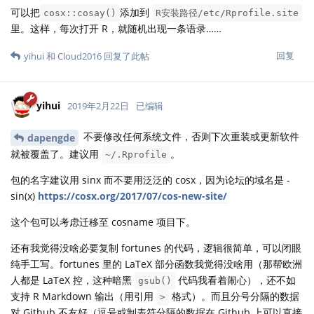
可以把
添加到
cosx::cosay()
R安装路径/etc/Rprofile.site
里。这样，每次打开 R，就随机出现一条语录……
回复
yihui
和
Cloud2016
回复了此帖
yihui
2019年2月22日
已编辑
不要修改任何系统文件，否则下次重装或更新软件
dapengde
就被覆盖了。建议用
。
~/.Rprofile
包的名字建议用 sinx 而不要用泛泛的 cosx，因为论坛的域名是 -
sin(x)
https://cosx.org/2017/07/cos-new-site/
这个包可以考虑迁移至 cosname 项目下。
还有我觉得没啥必要复制 fortunes 的代码，逻辑很简单，可以闭眼
纯手工写。fortunes 里的 LaTeX 部分函数我觉得没啥用（那帮欧洲
人都是 LaTeX 控，这种暗黑
代码我看着闹心），还不如
gsub()
支持 R Markdown 输出（用引用
格式）。而且分号分隔的数据
>
对 Github 不友好（逗号或制表符分隔的数据在 Github 上可以直接