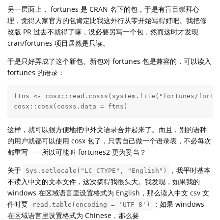
另一层面上， fortunes 是 CRAN 名下的包，于是有盲目崇拜心
理，觉得人家官方的包肯定比我这外行从零开始写得好吧。我把修
改版 PR 过去不就得了嘛，没必要另写一个包，然而这时才发现
cran/fortunes 项目居然是只读。
于是只好弄成了这个新包。新包对 fortunes 包是兼容的，可以读入
fortunes 的语录：
ftns <- cosx::read.cosxs(system.file("fortunes/fortun
cosx::cosx(cosxs.data = ftns)
这样，就可以很方便地把中外文语录合并起来了。而且，别的语种
的用户就都可以使用 cosx 包了，只需自己做一个语录表，不必每次
都重写——所以可能叫 fortunes2 更为妥当？
关于
，我平时基本
Sys.setlocale("LC_CTYPE", "English")
不读入中文的文本文件，这次搞得我很头大。我发现，如果我的
windows 在区域语言里设置格式为 English，那么读入中文 csv 文
件时要
；如果 windows
read.table(encoding = 'UTF-8')
在区域语言里设置格式为 Chinese，那么要