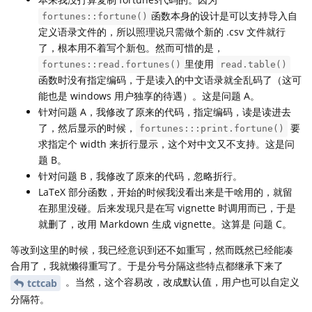
函数本身的设计是可以支持导入自
fortunes::fortune()
定义语录文件的，所以照理说只需做个新的 .csv 文件就行
了，根本用不着写个新包。然而可惜的是，
里使用
fortunes::read.fortunes()
read.table()
函数时没有指定编码，于是读入的中文语录就全乱码了（这可
能也是 windows 用户独享的待遇）。这是问题 A。
针对问题 A，我修改了原来的代码，指定编码，读是读进去
了，然后显示的时候，
要
fortunes:::print.fortune()
求指定个 width 来折行显示，这个对中文又不支持。这是问
题 B。
针对问题 B，我修改了原来的代码，忽略折行。
LaTeX 部分函数，开始的时候我没看出来是干啥用的，就留
在那里没碰。后来发现只是在写 vignette 时调用而已，于是
就删了，改用 Markdown 生成 vignette。这算是 问题 C。
等改到这里的时候，我已经意识到还不如重写，然而既然已经能凑
合用了，我就懒得重写了。于是分号分隔这些特点都继承下来了
。当然，这个容易改，改成默认值，用户也可以自定义
tctcab
分隔符。