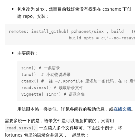
包名改为 sinx，然而目前我好像没有权限在 cosname 下创
建 repo。安装：
remotes::install_github('pzhaonet/sinx', build = TRUE
                        build_opts = c("--no-resave-
主要函数：
sinx() # 一条语录

tanx()  # 小动物说语录

ctanx() #  往 ~/.Rprofile 里添加一条代码，在 R 启
read.sinxs() # 读取语录文件

vignette('sinx') # 语录合集
用法跟本帖一楼类似。详见各函数的帮助信息，或
在线文档
。
需要多说一下的是，语录文件是可以随意扩展的，只需用
一次读入多个文件即可。下面这个例子，将
read.sinxs()
fortunes 包里的语录合并进来，一起显示：