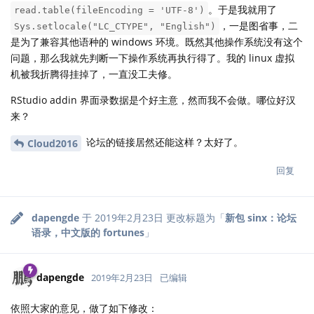
。于是我就用了
read.table(fileEncoding = 'UTF-8')
，一是图省事，二
Sys.setlocale("LC_CTYPE", "English")
是为了兼容其他语种的 windows 环境。既然其他操作系统没有这个
问题，那么我就先判断一下操作系统再执行得了。我的 linux 虚拟
机被我折腾得挂掉了，一直没工夫修。
RStudio addin 界面录数据是个好主意，然而我不会做。哪位好汉
来？
论坛的链接居然还能这样？太好了。
Cloud2016
回复
dapengde
于
2019年2月23日
更改标题为「
新包 sinx：论坛
语录，中文版的 fortunes
」
dapengde
2019年2月23日
已编辑
依照大家的意见，做了如下修改：