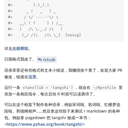
#>         (.)_(.)

#>      _ (   _   ) _

#>     / \/`-----'\/ \

#>   __\ ( (     ) ) /__

#>   )   /\ \._./ /\   (

#>    )_/ /|\   /|\ \_(  [nosig]
详见
在线帮助
。
日期格式我改了。
tctcab
语录库里还有些格式和文本小错误，我懒得挨个查了，欢迎大家 PR
修改，链接在
这里
。
运行一条
，就会在
里
ctanx(lib = 'tangshi')
~/Rprofile
添加一条相应指令，每次启动 R 时就可以读唐诗了。
可以在这个框架下制作各种语录，例如宋词啦、歌词啦、红楼梦选
段啦、郭德纲相声……然后拿这些段子来测试 r markdown 的各种
包。例如拿 pagedown 把 tangshi 做成一本书：
<
https://www.pzhao.org/book/tangshi/
>