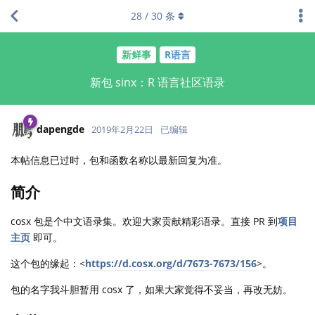
28
/
30
条
新鲜事
R语言
新包 sinx：R 语言社区语录
dapengde
2019年2月22日
已编辑
本帖信息已过时，包和函数名称以最新回复为准。
简介
cosx 包是个中文语录集。欢迎大家贡献精彩语录。直接 PR 到
项目
主页
即可。
这个包的缘起：<
https://d.cosx.org/d/7673-7673/156
>。
包的名字我斗胆暂用 cosx 了，如果大家觉得不妥当，再改无妨。