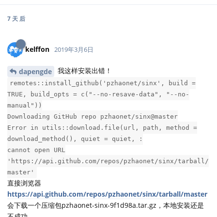
7 天
后
kelffon
2019年3月6日
我这样安装出错！
dapengde
remotes::install_github('pzhaonet/sinx', build =
TRUE, build_opts = c("--no-resave-data", "--no-
manual"))
Downloading GitHub repo pzhaonet/sinx@master
Error in utils::download.file(url, path, method =
download_method(), quiet = quiet, :
cannot open URL
'https://api.github.com/repos/pzhaonet/sinx/tarball/
master'
直接浏览器
https://api.github.com/repos/pzhaonet/sinx/tarball/master
会下载一个压缩包pzhaonet-sinx-9f1d98a.tar.gz，本地安装还是
不成功。