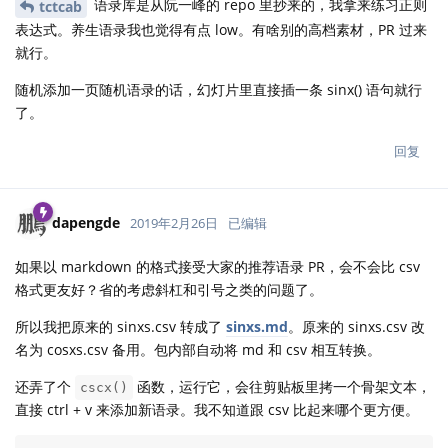
语录库是从阮一峰的 repo 里抄来的，我拿来练习正则
tctcab
表达式。养生语录我也觉得有点 low。有啥别的高档素材，PR 过来
就行。
随机添加一页随机语录的话，幻灯片里直接插一条 sinx() 语句就行
了。
回复
dapengde
2019年2月26日
已编辑
如果以 markdown 的格式接受大家的推荐语录 PR，会不会比 csv
格式更友好？省的考虑斜杠和引号之类的问题了。
所以我把原来的 sinxs.csv 转成了
sinxs.md
。原来的 sinxs.csv 改
名为 cosxs.csv 备用。包内部自动将 md 和 csv 相互转换。
还弄了个
函数，运行它，会往剪贴板里拷一个骨架文本，
cscx()
直接 ctrl + v 来添加新语录。我不知道跟 csv 比起来哪个更方便。