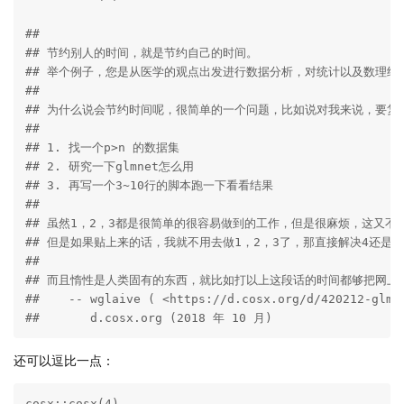
## 

## 节约别人的时间，就是节约自己的时间。

## 举个例子，您是从医学的观点出发进行数据分析，对统计以及数理细
## 

## 为什么说会节约时间呢，很简单的一个问题，比如说对我来说，要复
## 

## 1. 找一个p>n 的数据集

## 2. 研究一下glmnet怎么用

## 3. 再写一个3~10行的脚本跑一下看看结果

## 

## 虽然1，2，3都是很简单的很容易做到的工作，但是很麻烦，这又
## 但是如果贴上来的话，我就不用去做1，2，3了，那直接解决4还
## 

## 而且惰性是人类固有的东西，就比如打以上这段话的时间都够把网上
##    -- wglaive ( <https://d.cosx.org/d/420212-glmne
##       d.cosx.org (2018 年 10 月)
还可以逗比一点：
cosx::cosx(4)
