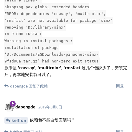
restore_times) :
skipping pax global extended headers
ERROR: dependencies 'cowsay', 'multicolor',
'rmsfact' are not available for package 'sinx'
removing 'D:/library/sinx'
In R CMD INSTALL
Warning in install.packages :
installation of package
‘D:/Documents/EGDownloads/pzhaonet-sinx-
9f1d98a.tar.gz’ had non-zero exit status
原来是
'cowsay', 'multicolor', 'rmsfact'
这几个包缺少了，安装完
后，再本地安装就可以了。
回复
dapengde
回复了此帖
dapengde
2019年3月6日
依赖包不能自动安装吗？
kelffon
回复
kelffon
回复了此帖