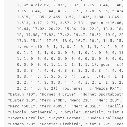
    ), wt = c(2.62, 2.875, 2.32, 3.215, 3.44, 3.46, 3
    3.15, 3.44, 3.44, 4.07, 3.73, 3.78, 5.25, 5.424, 
    1.615, 1.835, 2.465, 3.52, 3.435, 3.84, 3.845, 1.
    1.513, 3.17, 2.77, 3.57, 2.78), qsec = c(16.46, 1
    19.44, 17.02, 20.22, 15.84, 20, 22.9, 18.3, 18.9,
    18, 17.98, 17.82, 17.42, 19.47, 18.52, 19.9, 20.0
    17.3, 15.41, 17.05, 18.9, 16.7, 16.9, 14.5, 15.5,
    ), vs = c(0, 0, 1, 1, 0, 1, 0, 1, 1, 1, 1, 0, 0, 
    0, 1, 1, 1, 1, 0, 0, 0, 0, 1, 0, 1, 0, 0, 0, 1), 
    1, 1, 0, 0, 0, 0, 0, 0, 0, 0, 0, 0, 0, 0, 0, 0, 1
    0, 0, 0, 0, 0, 1, 1, 1, 1, 1, 1, 1), gear = c(4, 
    3, 3, 3, 4, 4, 4, 4, 3, 3, 3, 3, 3, 3, 4, 4, 4, 3
    3, 3, 4, 5, 5, 5, 5, 5, 4), carb = c(4, 4, 1, 1, 
    2, 2, 4, 4, 3, 3, 3, 4, 4, 4, 1, 2, 1, 1, 2, 2, 4
    2, 2, 4, 6, 8, 2)), row.names = c("Mazda RX4", "M
"Datsun 710", "Hornet 4 Drive", "Hornet Sportabout", 
"Duster 360", "Merc 240D", "Merc 230", "Merc 280", "M
"Merc 450SE", "Merc 450SL", "Merc 450SLC", "Cadillac 
"Lincoln Continental", "Chrysler Imperial", "Fiat 128
"Toyota Corolla", "Toyota Corona", "Dodge Challenger"
"Camaro Z28", "Pontiac Firebird", "Fiat X1-9", "Porsc