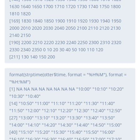
1630 1640 1650 1700 1710 1720 1730 1740 1750 1800
1810 1820
[169] 1830 1840 1850 1900 1910 1920 1930 1940 1950
2000 2010 2020 2030 2040 2050 2100 2110 2120 2130
2140 2150
[190] 2200 2210 2220 2230 2240 2250 2300 2310 2320
2330 2340 2350 0 10 20 30 40 50 100 110 120
[211] 130 140 150 200
format(strptime(otter$time, format = "%H%M"), format =
"%H:%M")
[1] NA NA NA NA NA NA NA NA "10:00" "10:10" "10:20"
"10:30" "10:40"
[14] "10:50" "11:00" "11:10" "11:20" "11:30" "11:40"
"11:50" "12:00" "12:10" "12:20" "12:30" "12:40" "12:50"
[27] "13:00" "13:10" "13:20" "13:30" "13:40" "13:50"
"14:00" "14:10" "14:20" "14:30" "14:40" "14:50" "15:00"
[40] "15:10" "15:20" "15:30" "15:40" "15:50" "16:00"
"16:10" "16:20" "16:30" "16:40" "16:50" "17:00" "17:10"