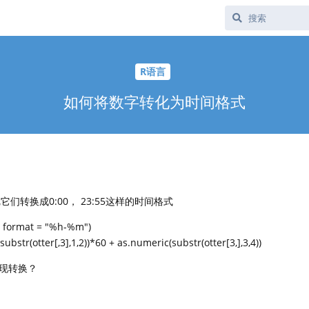
R语言
如何将数字转化为时间格式
它们转换成0:00， 23:55这样的时间格式
, format = "%h-%m")
tr(otter[,3],1,2))*60 + as.numeric(substr(otter[3,],3,4))
现转换？