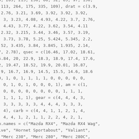
113, 264, 175, 335, 109), drat = c(3.9, 

2.76, 3.21, 3.69, 3.92, 3.92, 3.92, 

 3, 3.23, 4.08, 4.93, 4.22, 3.7, 2.76, 

 4.43, 3.77, 4.22, 3.62, 3.54, 4.11

2.32, 3.215, 3.44, 3.46, 3.57, 3.19, 

 3.73, 3.78, 5.25, 5.424, 5.345, 2.2, 

52, 3.435, 3.84, 3.845, 1.935, 2.14, 

, 2.78), qsec = c(16.46, 17.02, 18.61, 

.84, 20, 22.9, 18.3, 18.9, 17.4, 17.6, 

, 19.47, 18.52, 19.9, 20.01, 16.87, 

9, 16.7, 16.9, 14.5, 15.5, 14.6, 18.6

, 1, 0, 1, 1, 1, 1, 0, 0, 0, 0, 0, 

 0, 1, 0, 1, 0, 0, 0, 1), am = c(1, 

 0, 0, 0, 0, 0, 0, 0, 0, 1, 1, 1, 

 1, 1, 1, 1), gear = c(4, 4, 4, 3, 

 3, 3, 3, 3, 3, 4, 4, 4, 3, 3, 3, 

 4), carb = c(4, 4, 1, 1, 2, 1, 4, 

 4, 4, 1, 2, 1, 1, 2, 2, 4, 2, 1, 

.names = c("Mazda RX4", "Mazda RX4 Wag", 

ve", "Hornet Sportabout", "Valiant", 

"Merc 230", "Merc 280", "Merc 280C", 
