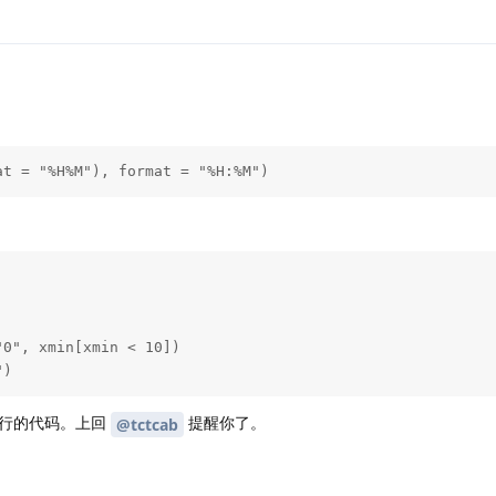
at = "%H%M"), format = "%H:%M")
0", xmin[xmin < 10])

")
运行的代码。上回
提醒你了。
@tctcab