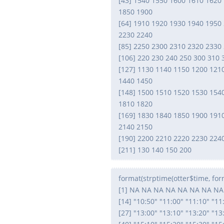
[43] 1540 1550 1600 1610 1620
1850 1900
[64] 1910 1920 1930 1940 1950
2230 2240
[85] 2250 2300 2310 2320 2330 
[106] 220 230 240 250 300 310
[127] 1130 1140 1150 1200 121
1440 1450
[148] 1500 1510 1520 1530 154
1810 1820
[169] 1830 1840 1850 1900 191
2140 2150
[190] 2200 2210 2220 2230 224
[211] 130 140 150 200
format(strptime(otter$time, f
[1] NA NA NA NA NA NA NA NA "1
[14] "10:50" "11:00" "11:10" "11
[27] "13:00" "13:10" "13:20" "13