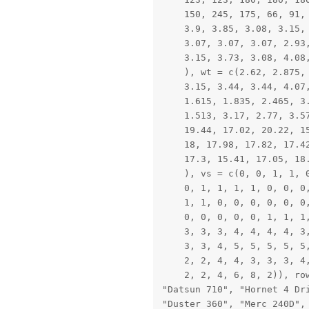
    150, 245, 175, 66, 91, 
    3.9, 3.85, 3.08, 3.15, 
    3.07, 3.07, 3.07, 2.93,
    3.15, 3.73, 3.08, 4.08,
    ), wt = c(2.62, 2.875, 
    3.15, 3.44, 3.44, 4.07,
    1.615, 1.835, 2.465, 3.
    1.513, 3.17, 2.77, 3.57
    19.44, 17.02, 20.22, 15
    18, 17.98, 17.82, 17.42
    17.3, 15.41, 17.05, 18.
    ), vs = c(0, 0, 1, 1, 0
    0, 1, 1, 1, 1, 0, 0, 0,
    1, 1, 0, 0, 0, 0, 0, 0,
    0, 0, 0, 0, 0, 1, 1, 1,
    3, 3, 3, 4, 4, 4, 4, 3,
    3, 3, 4, 5, 5, 5, 5, 5,
    2, 2, 4, 4, 3, 3, 3, 4,
    2, 2, 4, 6, 8, 2)), row
"Datsun 710", "Hornet 4 Dri
"Duster 360", "Merc 240D", 